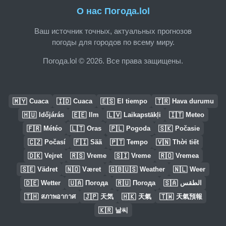
О нас Погода.lol
Ваш источник точных, актуальных прогнозов
погоды для городов по всему миру.
Погода.lol © 2026. Все права защищены.
🇲🇾
🇮🇩
🇪🇸
🇹🇷
Cuaca
Cuaca
El tiempo
Hava durumu
🇭🇺
🇪🇪
🇱🇻
🇮🇹
Időjárás
Ilm
Laikapstākļi
Meteo
🇫🇷
🇱🇹
🇵🇱
🇸🇰
Météo
Oras
Pogoda
Počasie
🇨🇿
🇫🇮
🇵🇹
🇻🇳
Počasí
Sää
Tempo
Thời tiết
🇩🇰
🇷🇸
🇸🇮
🇷🇴
Vejret
Vreme
Vreme
Vremea
🇸🇪
🇳🇴
🇬🇧🇺🇸
🇳🇱
Vädret
Været
Weather
Weer
🇩🇪
🇺🇦
🇷🇺
🇸🇦
Wetter
Погода
Погода
الطقس
🇹🇭
🇯🇵
🇭🇰
🇹🇼
สภาพอากาศ
天気
天氣
天氣預報
🇰🇷
날씨