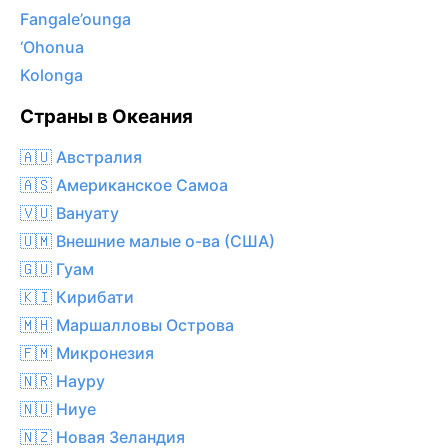
Fangale’ounga
‘Ohonua
Kolonga
Страны в Океания
🇦🇺 Австралия
🇦🇸 Американское Самоа
🇻🇺 Вануату
🇺🇲 Внешние малые о-ва (США)
🇬🇺 Гуам
🇰🇮 Кирибати
🇲🇭 Маршалловы Острова
🇫🇲 Микронезия
🇳🇷 Науру
🇳🇺 Ниуе
🇳🇿 Новая Зеландия