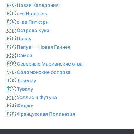
🇳🇨 Новая Каледония
🇳🇫 о-в Норфолк
🇵🇳 о-ва Питкэрн
🇨🇰 Острова Кука
🇵🇼 Палау
🇵🇬 Папуа — Новая Гвинея
🇼🇸 Самоа
🇲🇵 Северные Марианские о-ва
🇸🇧 Соломонские острова
🇹🇰 Токелау
🇹🇻 Тувалу
🇼🇫 Уоллис и Футуна
🇫🇯 Фиджи
🇵🇫 Французская Полинезия