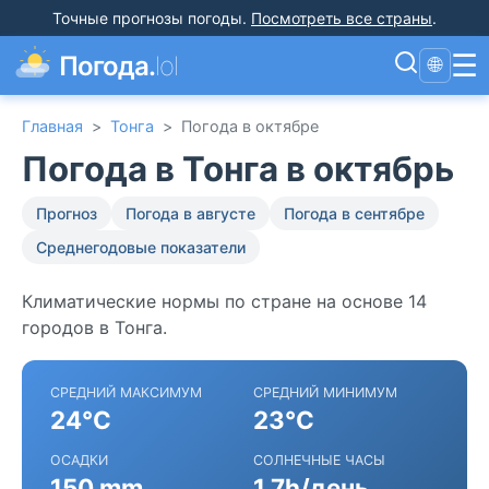
Точные прогнозы погоды
.
Посмотреть все страны
.
☰
Погода.
lol
🌐
Главная
>
Тонга
>
Погода в октябре
Погода в Тонга в октябрь
Прогноз
Погода в августе
Погода в сентябре
Среднегодовые показатели
Климатические нормы по стране на основе 14
городов в Тонга.
СРЕДНИЙ МАКСИМУМ
СРЕДНИЙ МИНИМУМ
24°C
23°C
ОСАДКИ
СОЛНЕЧНЫЕ ЧАСЫ
150 mm
1.7h/день