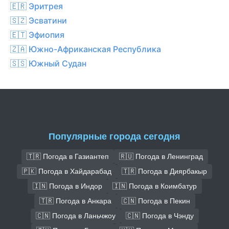
🇪🇷 Эритрея
🇸🇿 Эсватини
🇪🇹 Эфиопия
🇿🇦 Южно-Африканская Республика
🇸🇸 Южный Судан
Популярные города сегодня
🇹🇷 Погода в Газиантеп
🇷🇺 Погода в Ленинград
🇵🇰 Погода в Хайдарабад
🇹🇷 Погода в Диярбакыр
🇮🇳 Погода в Индор
🇮🇳 Погода в Коимбатур
🇹🇷 Погода в Анкара
🇨🇳 Погода в Пекин
🇨🇳 Погода в Ланьчжоу
🇨🇳 Погода в Чэнду