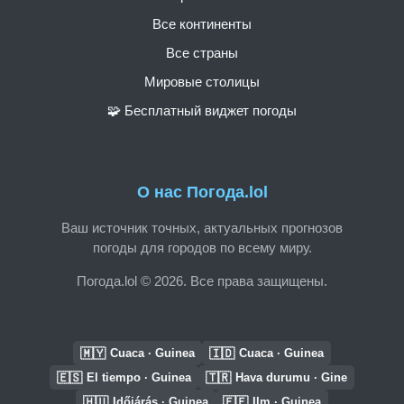
Все континенты
Все страны
Мировые столицы
🧩 Бесплатный виджет погоды
О нас Погода.lol
Ваш источник точных, актуальных прогнозов
погоды для городов по всему миру.
Погода.lol © 2026. Все права защищены.
🇲🇾
🇮🇩
Cuaca · Guinea
Cuaca · Guinea
🇪🇸
🇹🇷
El tiempo · Guinea
Hava durumu · Gine
🇭🇺
🇪🇪
Időjárás · Guinea
Ilm · Guinea