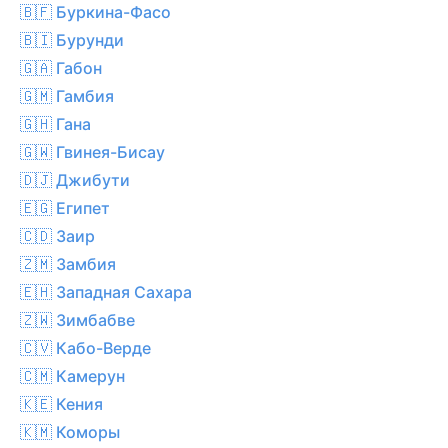
🇧🇫 Буркина-Фасо
🇧🇮 Бурунди
🇬🇦 Габон
🇬🇲 Гамбия
🇬🇭 Гана
🇬🇼 Гвинея-Бисау
🇩🇯 Джибути
🇪🇬 Египет
🇨🇩 Заир
🇿🇲 Замбия
🇪🇭 Западная Сахара
🇿🇼 Зимбабве
🇨🇻 Кабо-Верде
🇨🇲 Камерун
🇰🇪 Кения
🇰🇲 Коморы