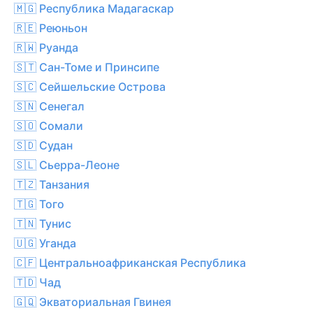
🇲🇬 Республика Мадагаскар
🇷🇪 Реюньон
🇷🇼 Руанда
🇸🇹 Сан-Томе и Принсипе
🇸🇨 Сейшельские Острова
🇸🇳 Сенегал
🇸🇴 Сомали
🇸🇩 Судан
🇸🇱 Сьерра-Леоне
🇹🇿 Танзания
🇹🇬 Того
🇹🇳 Тунис
🇺🇬 Уганда
🇨🇫 Центральноафриканская Республика
🇹🇩 Чад
🇬🇶 Экваториальная Гвинея