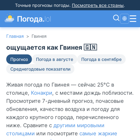
Точные прогнозы погоды
.
Посмотреть все страны
.
☰
Погода.
lol
🌐
Главная
>
Гвинея
ощущается как Гвинея 🇬🇳
Прогноз
Погода в августе
Погода в сентябре
Среднегодовые показатели
Живая погода по Гвинея — сейчас 25°C в
столице,
Конакри
, с местами дождь поблизости.
Просмотрите 7-дневный прогноз, почасовые
обновления, качество воздуха и погоду для
каждого крупного города, перечисленного
ниже. Сравните с
другими мировыми
столицами
или посмотрите
самые жаркие