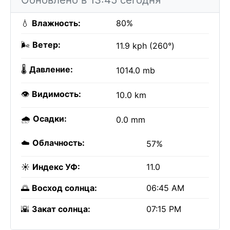
💧
Влажность:
80%
🌬️
Ветер:
11.9 kph (260°)
🌡️
Давление:
1014.0 mb
👁️
Видимость:
10.0 km
🌧️
Осадки:
0.0 mm
☁️
Облачность:
57%
☀️
Индекс УФ:
11.0
🌅
Восход солнца:
06:45 AM
🌇
Закат солнца:
07:15 PM