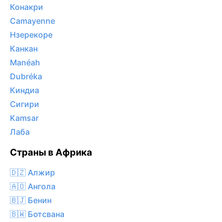
Конакри
Camayenne
Нзерекоре
Канкан
Manéah
Dubréka
Киндиа
Сигири
Kamsar
Лаба
Страны в Африка
🇩🇿 Алжир
🇦🇴 Ангола
🇧🇯 Бенин
🇧🇼 Ботсвана