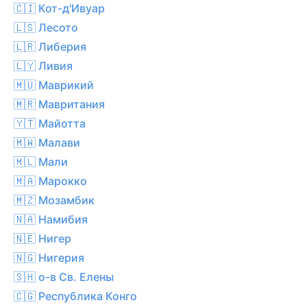
🇨🇮 Кот-д'Ивуар
🇱🇸 Лесото
🇱🇷 Либерия
🇱🇾 Ливия
🇲🇺 Маврикий
🇲🇷 Мавритания
🇾🇹 Майотта
🇲🇼 Малави
🇲🇱 Мали
🇲🇦 Марокко
🇲🇿 Мозамбик
🇳🇦 Намибия
🇳🇪 Нигер
🇳🇬 Нигерия
🇸🇭 о-в Св. Елены
🇨🇬 Республика Конго