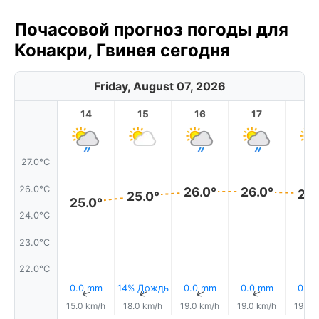
Почасовой прогноз погоды для
Конакри, Гвинея сегодня
Friday, August 07, 2026
14
15
16
17
1
27.0°C
26.0°C
26.0°
26.0°
26.
25.0°
25.0°
24.0°C
23.0°C
22.0°C
0.0 mm
14% Дождь
0.0 mm
0.0 mm
0.0
↑
↑
↑
↑
15.0 km/h
18.0 km/h
19.0 km/h
19.0 km/h
19.0 