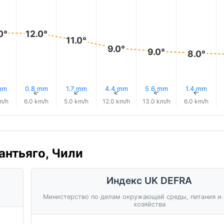
0°
12.0°
11.0°
9.0°
9.0°
8.0°
mm
0.8 mm
1.7 mm
4.4 mm
5.6 mm
1.4 mm
↑
↑
↑
↑
↑
↑
m/h
6.0 km/h
5.0 km/h
12.0 km/h
13.0 km/h
6.0 km/h
антьяго, Чили
Индекс UK DEFRA
Министерство по делам окружающей среды, питания и 
хозяйства