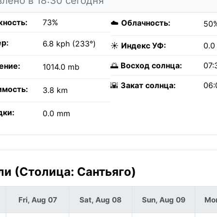
лено в 18:30 сегодня
ность:
73%
☁️
Облачность:
50
р:
6.8 kph (233°)
☀️
Индекс УФ:
0.0
🌅
Восход солнца:
07:
ение:
1014.0 mb
🌇
Закат солнца:
06:
имость:
3.8 km
дки:
0.0 mm
ли (Столица: Сантьяго)
Fri, Aug 07
Sat, Aug 08
Sun, Aug 09
Mon