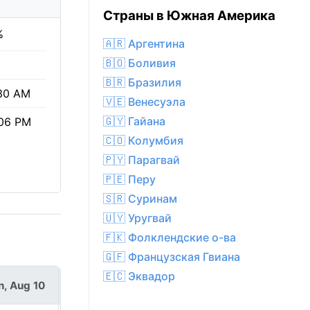
Страны в Южная Америка
%
🇦🇷 Аргентина
🇧🇴 Боливия
🇧🇷 Бразилия
30 AM
🇻🇪 Венесуэла
🇬🇾 Гайана
06 PM
🇨🇴 Колумбия
🇵🇾 Парагвай
🇵🇪 Перу
🇸🇷 Суринам
🇺🇾 Уругвай
🇫🇰 Фолклендские о-ва
🇬🇫 Французская Гвиана
🇪🇨 Эквадор
, Aug 10
Tue, Aug 11