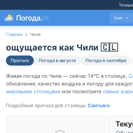
Точные
Погода.
lol
Азия
▼
Главная
>
Чили
ощущается как Чили 🇨🇱
Прогноз
Погода в августе
Погода в сентябре
Живая погода по Чили — сейчас 14°C в столице,
С
обновления, качество воздуха и погоду для каждо
мировыми столицами
или посмотрите
самые жарк
Подробный прогноз для столицы:
Сантьяго
.
Теку