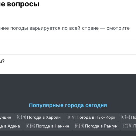
ые вопросы
яние погоды варьируется по всей стране — смотрите
ы?
Популярные города сегодня
Чунцин
🇨🇳 Погода в Харбин
🇺🇸 Погода в Нью-Йорк
🇨🇦 П
да в Адана
🇨🇳 Погода в Нанкин
🇲🇲 Погода в Рангун
🇮🇷 