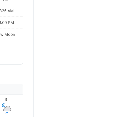
7:25 AM
07:24 AM
6:09 PM
06:10 PM
ew Moon
New Moon
5
6
7
8
9
10