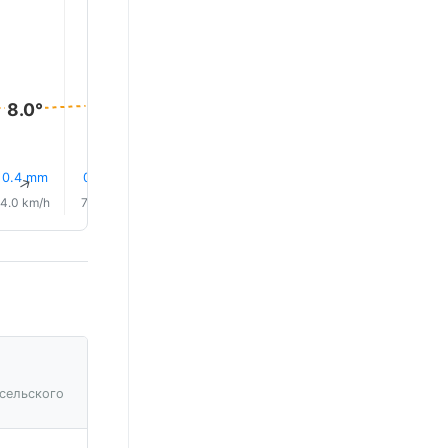
10.0°
9.0°
9.0°
8.0°
8.0°
8.0°
0.4 mm
0.1 mm
12% Дождь
11% Дождь
10% Дождь
8% Дож
↑
↑
↑
↑
↑
↑
4.0 km/h
7.0 km/h
4.0 km/h
0.0 km/h
1.0 km/h
4.0 km/
сельского