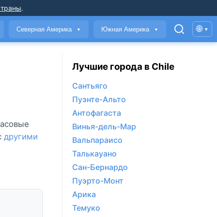
страны
.
🌐
Северная Америка
Южная Америка
▾
▼
▼
Лучшие города в Chile
Сантьяго
Пуэнте-Альто
Антофагаста
часовые
Винья-дель-Мар
с
другими
Вальпараисо
Талькауано
Сан-Бернардо
Пуэрто-Монт
Арика
Темуко