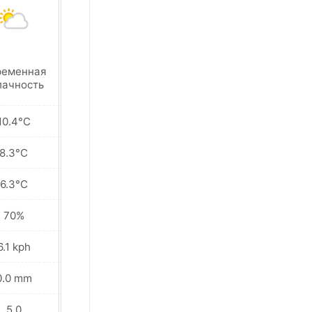
ременная
Переменная
лачность
облачность
10.4°C
12.2°C
8.3°C
9.0°C
6.3°C
7.1°C
70%
72%
6.1 kph
7.6 kph
0.0 mm
0.0 mm
5.0
5.0