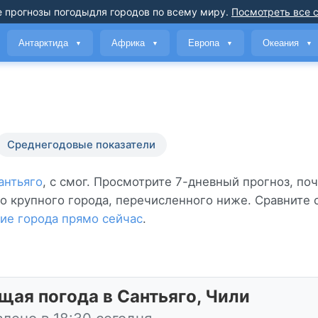
 прогнозы погоды
для городов по всему миру
.
Посмотреть все 
Антарктида
Африка
Европа
Океания
▼
▼
▼
▼
Среднегодовые показатели
антьяго
, с смог. Просмотрите 7-дневный прогноз, по
го крупного города, перечисленного ниже. Сравните 
ие города прямо сейчас
.
щая погода в Сантьяго, Чили