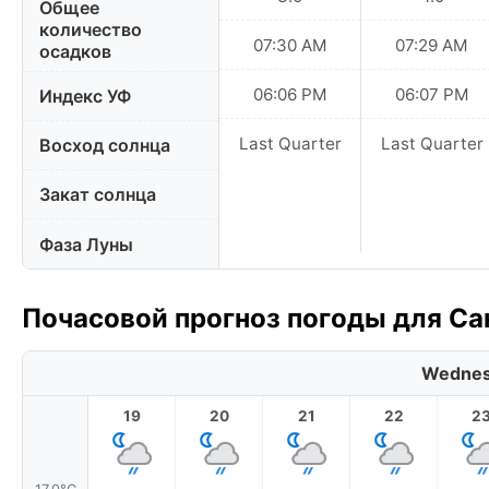
Общее
количество
07:30 AM
07:29 AM
осадков
06:06 PM
06:07 PM
Индекс УФ
Last Quarter
Last Quarter
Восход солнца
Закат солнца
Фаза Луны
Почасовой прогноз погоды для Сан
Wednes
19
20
21
22
2