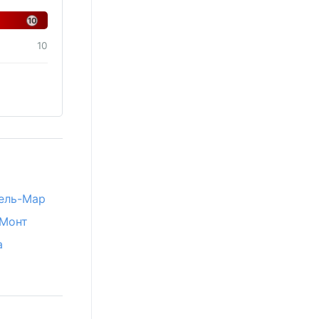
10
10
дель-Мар
-Монт
а