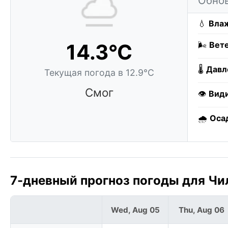
Обнов
💧
Влаж
14.3°C
🌬️
Вете
🌡️
Давл
Текущая погода в 12.9°C
Смог
👁️
Вид
🌧️
Оса
7-дневный прогноз погоды для Чи
Wed, Aug 05
Thu, Aug 06