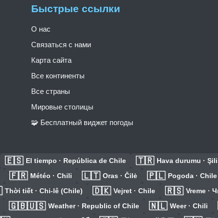
Быстрые ссылки
О нас
Связаться с нами
Карта сайта
Все континенты
Все страны
Мировые столицы
🧩 Бесплатный виджет погоды
🇪🇸
🇹🇷
El tiempo · República de Chile
Hava durumu · Şili
🇫🇷
🇱🇹
🇵🇱
Météo · Chili
Oras · Čilė
Pogoda · Chile

🇩🇰
🇷🇸
Thời tiết · Chi-lê (Chile)
Vejret · Chile
Vreme · 
🇬🇧🇺🇸
🇳🇱
Weather · Republic of Chile
Weer · Chili