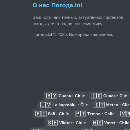
О нас Погода.lol
Ваш источник точных, актуальных прогнозов
погоды для городов по всему миру.
Погода.lol © 2026. Все права защищены.
🇲🇾
🇮🇩
Cuaca · Chile
Cuaca · Cile
🇱🇻
🇮🇹
Laikapstākļi · Čīle
Meteo · Cile
🇫🇮
🇵🇹
🇻
Sää · Chile
Tempo · Chile
🇸🇪
🇳🇴
Vädret · Chile
Været · Chile