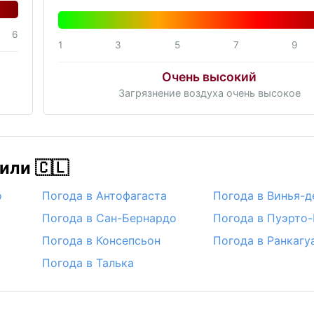
6
1
3
5
7
9
Очень высокий
Загрязнение воздуха очень высокое
или 🇨🇱
о
Погода в Антофагаста
Погода в Винья-
Погода в Сан-Бернардо
Погода в Пуэрто
Погода в Консепсьон
Погода в Ранкагу
Погода в Талька