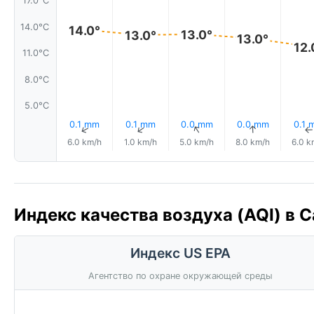
17.0°C
14.0°C
14.0°
13.0°
13.0°
13.0°
12.
11.0°C
8.0°C
5.0°C
0.1 mm
0.1 mm
0.0 mm
0.0 mm
0.1 
↑
↑
↑
↑
6.0 km/h
1.0 km/h
5.0 km/h
8.0 km/h
6.0 k
Индекс качества воздуха (AQI) в С
Индекс US EPA
Агентство по охране окружающей среды