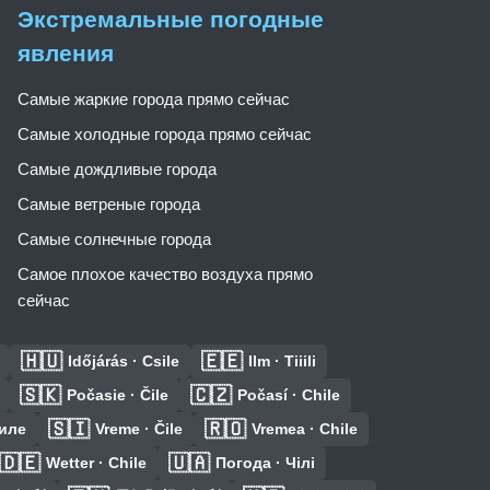
Экстремальные погодные
явления
Самые жаркие города прямо сейчас
Самые холодные города прямо сейчас
Самые дождливые города
Самые ветреные города
Самые солнечные города
Самое плохое качество воздуха прямо
сейчас
🇭🇺
🇪🇪
Időjárás · Csile
Ilm · Tiiili
🇸🇰
🇨🇿
Počasie · Čile
Počasí · Chile
🇸🇮
🇷🇴
Чиле
Vreme · Čile
Vremea · Chile
🇩🇪
🇺🇦
Wetter · Chile
Погода · Чілі