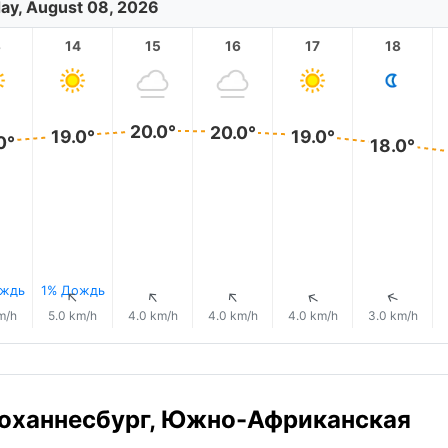
ay, August 08, 2026
3
14
15
16
17
18
20.0°
20.0°
19.0°
19.0°
0°
18.0°
ождь
1% Дождь
↑
↑
↑
↑
↑
↑
m/h
5.0 km/h
4.0 km/h
4.0 km/h
4.0 km/h
3.0 km/h
 Йоханнесбург, Южно-Африканская