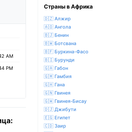
Страны в Африка
🇩🇿 Алжир
🇦🇴 Ангола
🇧🇯 Бенин
🇧🇼 Ботсвана
🇧🇫 Буркина-Фасо
42 AM
🇧🇮 Бурунди
🇬🇦 Габон
44 PM
🇬🇲 Гамбия
🇬🇭 Гана
🇬🇳 Гвинея
🇬🇼 Гвинея-Бисау
🇩🇯 Джибути
🇪🇬 Египет
ица:
🇨🇩 Заир