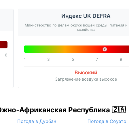
Индекс UK DEFRA
Министерство по делам окружающей среды, питания и 
хозяйства
7
6
1
3
5
7
9
Высокий
Загрязнение воздуха высокое
Южно-Африканская Республика 🇿🇦
Погода в Дурбан
Погода в Соуэто