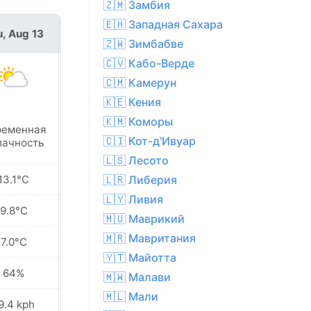
🇿🇲 Замбия
🇪🇭 Западная Сахара
, Aug 13
Fri, Aug 14
🇿🇼 Зимбабве
🇨🇻 Кабо-Верде
🇨🇲 Камерун
🇰🇪 Кения
🇰🇲 Коморы
ременная
Солнечно
🇨🇮 Кот-д'Ивуар
лачность
🇱🇸 Лесото
13.1°C
16.0°C
🇱🇷 Либерия
🇱🇾 Ливия
9.8°C
12.4°C
🇲🇺 Маврикий
🇲🇷 Мавритания
7.0°C
9.3°C
🇾🇹 Майотта
64%
51%
🇲🇼 Малави
🇲🇱 Мали
9.4 kph
8.6 kph