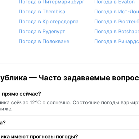
Погода в Питермарицбург
Погода в Evaton
Погода в Thembisa
Погода в Ист-Ло
Погода в Крюгерсдорпа
Погода в Рюстенб
Погода в Рудепурт
Погода в Botshab
Погода в Полокване
Погода в Ричард
ублика — Часто задаваемые вопро
 прямо сейчас?
ка сейчас 12°C с солнечно. Состояние погоды варьир
ниже.
а?
ика имеют прогнозы погоды?