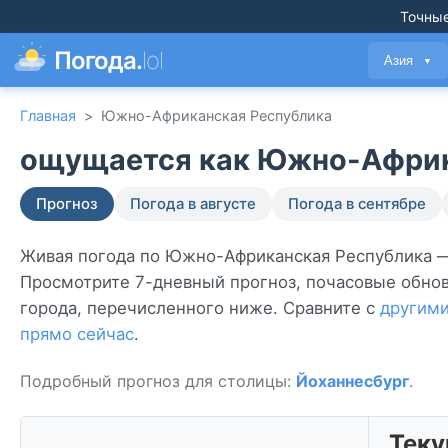
Точные
Погода.
lol
Азия
▼
Главная
>
Южно-Африканская Республика
ощущается как Южно-Африка
Прогноз
Погода в августе
Погода в сентябре
Живая погода по Южно-Африканская Республика —
Просмотрите 7-дневный прогноз, почасовые обновл
города, перечисленного ниже. Сравните с
другим
прямо сейчас
.
Подробный прогноз для столицы:
Йоханнесбург
.
Теку