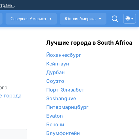
страны
.
🌐
Северная Америка
Южная Америка
▾
▼
▼
Лучшие города в South Africa
Йоханнесбург
Кейптаун
Дурбан
Соуэто
ого
Порт-Элизабет
е города
Soshanguve
Питермарицбург
Evaton
Бенони
Блумфонтейн