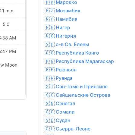
🇲🇦 Марокко
🇲🇿 Мозамбик
0.1 mm
0.4 mm
🇳🇦 Намибия
5.0
6.0
🇳🇪 Нигер
🇳🇬 Нигерия
6:38 AM
06:37 AM
🇸🇭 о-в Св. Елены
5:47 PM
05:47 PM
🇨🇬 Республика Конго
🇲🇬 Республика Мадагаскар
Waxing
ew Moon
Crescent
🇷🇪 Реюньон
🇷🇼 Руанда
🇸🇹 Сан-Томе и Принсипе
🇸🇨 Сейшельские Острова
🇸🇳 Сенегал
🇸🇴 Сомали
🇸🇩 Судан
🇸🇱 Сьерра-Леоне