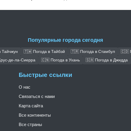
Популярные города сегодня
в Тайчжун
🇹🇼 Погода в Тайбэй
🇹🇷 Погода в Стамбул
🇨🇩
Крус-де-ла-Сиерра
🇨🇳 Погода в Ухань
🇸🇦 Погода в Джидда
Быстрые ссылки
О нас
Связаться с нами
Карта сайта
Все континенты
Все страны