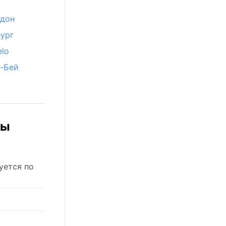
ндон
ург
elo
с-Бей
сы
уется по