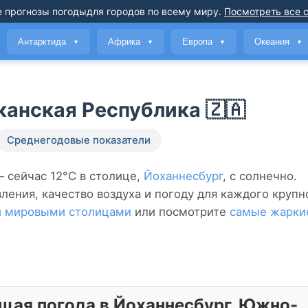
 прогнозы погоды
для городов по всему миру
.
Посмотреть все 
Антарктида
Африка
Европа
Океания
▼
▼
▼
▼
нская Республика 🇿🇦
Среднегодовые показатели
 сейчас 12°C в столице,
Йоханнесбург
, с солнечно.
ения, качество воздуха и погоду для каждого крупн
и мировыми столицами
или посмотрите
самые жарки
щая погода в Йоханнесбург, Южно-