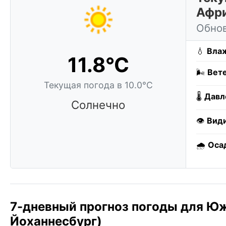
Афри
Обнов
💧
Влаж
11.8°C
🌬️
Вете
Текущая погода в 10.0°C
🌡️
Давл
Солнечно
👁️
Вид
🌧️
Оса
7-дневный прогноз погоды для Ю
Йоханнесбург)