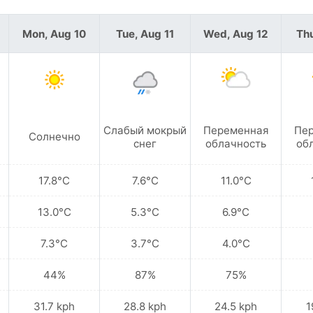
Mon, Aug 10
Tue, Aug 11
Wed, Aug 12
Thu
Слабый мокрый
Переменная
Пе
Солнечно
снег
облачность
об
17.8°C
7.6°C
11.0°C
13.0°C
5.3°C
6.9°C
7.3°C
3.7°C
4.0°C
44%
87%
75%
31.7 kph
28.8 kph
24.5 kph
1