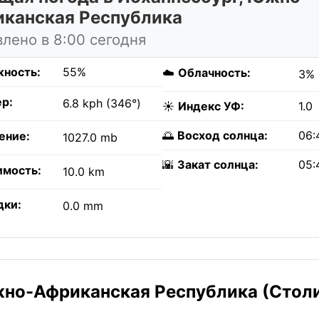
канская Республика
лено в 8:00 сегодня
ность:
55%
☁️
Облачность:
3%
р:
6.8 kph (346°)
☀️
Индекс УФ:
1.0
🌅
Восход солнца:
06:
ение:
1027.0 mb
🌇
Закат солнца:
05:
имость:
10.0 km
дки:
0.0 mm
жно-Африканская Республика (Стол