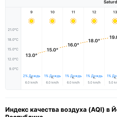
Saturd
9
10
11
12
1
21.0°C
19.
18.0°C
18.0°
16.0°
15.0°
15.0°C
13.0°
12.0°C
9.0°C
2% Дождь
1% Дождь
1% Дождь
1% Дождь
1% Д
↑
↑
↑
↑
6.0 km/h
6.0 km/h
6.0 km/h
5.0 km/h
5.0 k
Индекс качества воздуха (AQI) в