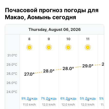
Почасовой прогноз погоды для
Макао, Аомынь сегодня
Thursday, August 06, 2026
8
9
10
11
1
31.0°C
29.
29.0°C
29.0°
28.0°
28.0°
27.0°
28.0°C
26.0°C
24.0°C
9% Дождь
7% Дождь
6% Дождь
5% Дождь
5% Д
↑
↑
↑
↑
11.0 km/h
12.0 km/h
12.0 km/h
12.0 km/h
11.0 