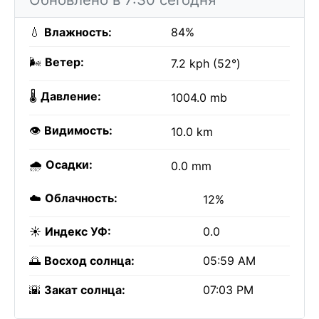
💧
Влажность:
84%
🌬️
Ветер:
7.2 kph (52°)
🌡️
Давление:
1004.0 mb
👁️
Видимость:
10.0 km
🌧️
Осадки:
0.0 mm
☁️
Облачность:
12%
☀️
Индекс УФ:
0.0
🌅
Восход солнца:
05:59 AM
🌇
Закат солнца:
07:03 PM