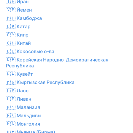
🇮🇷 Иран
🇾🇪 Йемен
🇰🇭 Камбоджа
🇶🇦 Катар
🇨🇾 Кипр
🇨🇳 Китай
🇨🇨 Кокосовые о-ва
🇰🇵 Корейская Народно-Демократическая
Республика
🇰🇼 Кувейт
🇰🇬 Кыргызская Республика
🇱🇦 Лаос
🇱🇧 Ливан
🇲🇾 Малайзия
🇲🇻 Мальдивы
🇲🇳 Монголия
🇲🇲 Мьянма (Бирма)