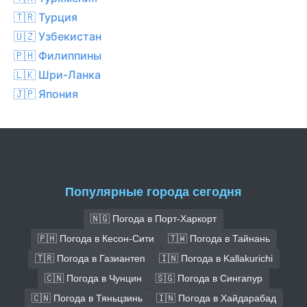
🇹🇷 Турция
🇺🇿 Узбекистан
🇵🇭 Филиппины
🇱🇰 Шри-Ланка
🇯🇵 Япония
Популярные города сегодня
🇳🇬 Погода в Порт-Харкорт
🇵🇭 Погода в Кесон-Сити
🇹🇼 Погода в Тайнань
🇹🇷 Погода в Газиантеп
🇮🇳 Погода в Kallakurichi
🇨🇳 Погода в Чунцин
🇸🇬 Погода в Сингапур
🇨🇳 Погода в Тяньцзинь
🇮🇳 Погода в Хайдарабад