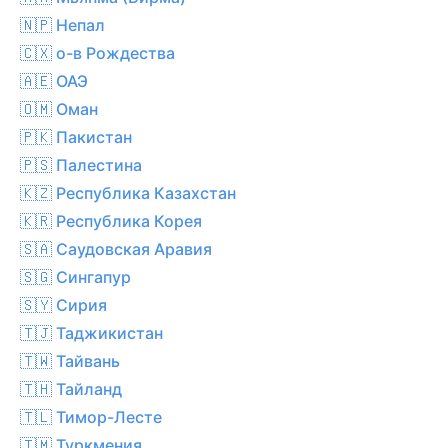
🇳🇵 Непал
🇨🇽 о-в Рождества
🇦🇪 ОАЭ
🇴🇲 Оман
🇵🇰 Пакистан
🇵🇸 Палестина
🇰🇿 Республика Казахстан
🇰🇷 Республика Корея
🇸🇦 Саудовская Аравия
🇸🇬 Сингапур
🇸🇾 Сирия
🇹🇯 Таджикистан
🇹🇼 Тайвань
🇹🇭 Тайланд
🇹🇱 Тимор-Лесте
🇹🇲 Туркмения