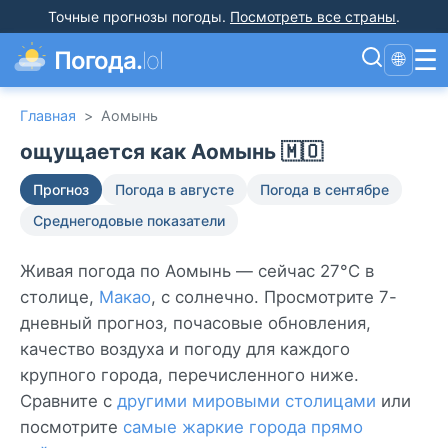
Точные прогнозы погоды
.
Посмотреть все страны
.
☰
Погода.
lol
🌐
Главная
>
Аомынь
ощущается как Аомынь 🇲🇴
Прогноз
Погода в августе
Погода в сентябре
Среднегодовые показатели
Живая погода по Аомынь — сейчас 27°C в
столице,
Макао
, с солнечно. Просмотрите 7-
дневный прогноз, почасовые обновления,
качество воздуха и погоду для каждого
крупного города, перечисленного ниже.
Сравните с
другими мировыми столицами
или
посмотрите
самые жаркие города прямо