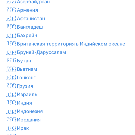
🇦🇿 Азербайджан
🇦🇲 Армения
🇦🇫 Афганистан
🇧🇩 Бангладеш
🇧🇭 Бахрейн
🇮🇴 Британская территория в Индийском океане
🇧🇳 Бруней-Даруссалам
🇧🇹 Бутан
🇻🇳 Вьетнам
🇭🇰 Гонконг
🇬🇪 Грузия
🇮🇱 Израиль
🇮🇳 Индия
🇮🇩 Индонезия
🇯🇴 Иордания
🇮🇶 Ирак