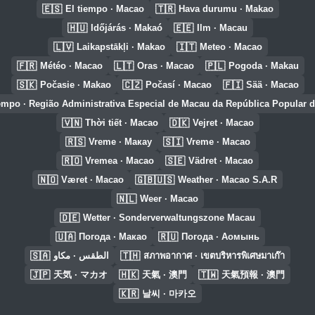
🇪🇸
🇹🇷
El tiempo · Macao
Hava durumu · Makao
🇭🇺
🇪🇪
Időjárás · Makaó
Ilm · Macau
🇱🇻
🇮🇹
Laikapstākļi · Makao
Meteo · Macao
🇫🇷
🇱🇹
🇵🇱
Météo · Macao
Oras · Macao
Pogoda · Makau
🇸🇰
🇨🇿
🇫🇮
Počasie · Makao
Počasí · Macao
Sää · Macao
mpo · Região Administrativa Especial de Macau da República Popular 
🇻🇳
🇩🇰
Thời tiết · Macao
Vejret · Macao
🇷🇸
🇸🇮
Vreme · Макау
Vreme · Macao
🇷🇴
🇸🇪
Vremea · Macao
Vädret · Macao
🇳🇴
🇬🇧🇺🇸
Været · Macao
Weather · Macao S.A.R
🇳🇱
Weer · Macao
🇩🇪
Wetter · Sonderverwaltungszone Macau
🇺🇦
🇷🇺
Погода · Макао
Погода · Аомынь
🇸🇦
🇹🇭
الطقس · مكاو
สภาพอากาศ · เขตบริหารพิเศษมาเก๊า
🇯🇵
🇭🇰
🇹🇼
天気 · マカオ
天氣 · 澳門
天氣預報 · 澳門
🇰🇷
날씨 · 마카오