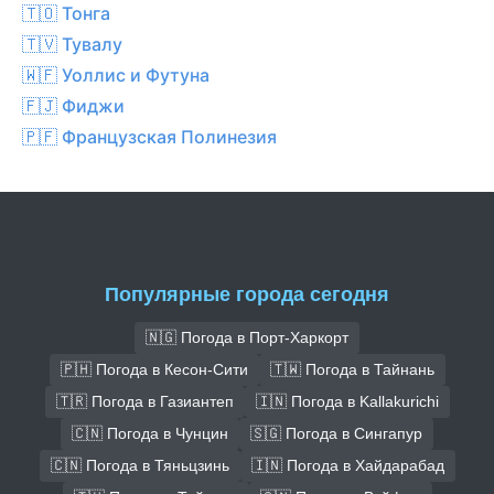
🇹🇴 Тонга
🇹🇻 Тувалу
🇼🇫 Уоллис и Футуна
🇫🇯 Фиджи
🇵🇫 Французская Полинезия
Популярные города сегодня
🇳🇬 Погода в Порт-Харкорт
🇵🇭 Погода в Кесон-Сити
🇹🇼 Погода в Тайнань
🇹🇷 Погода в Газиантеп
🇮🇳 Погода в Kallakurichi
🇨🇳 Погода в Чунцин
🇸🇬 Погода в Сингапур
🇨🇳 Погода в Тяньцзинь
🇮🇳 Погода в Хайдарабад