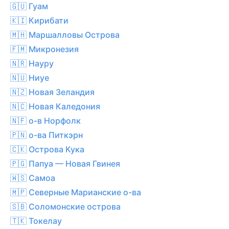
🇬🇺 Гуам
🇰🇮 Кирибати
🇲🇭 Маршалловы Острова
🇫🇲 Микронезия
🇳🇷 Науру
🇳🇺 Ниуе
🇳🇿 Новая Зеландия
🇳🇨 Новая Каледония
🇳🇫 о-в Норфолк
🇵🇳 о-ва Питкэрн
🇨🇰 Острова Кука
🇵🇬 Папуа — Новая Гвинея
🇼🇸 Самоа
🇲🇵 Северные Марианские о-ва
🇸🇧 Соломонские острова
🇹🇰 Токелау