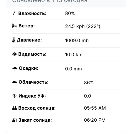
💧
Влажность:
80%
🌬️
Ветер:
24.5 kph (222°)
🌡️
Давление:
1009.0 mb
👁️
Видимость:
10.0 km
🌧️
Осадки:
0.0 mm
☁️
Облачность:
86%
☀️
Индекс УФ:
0.0
🌅
Восход солнца:
05:55 AM
🌇
Закат солнца:
06:20 PM