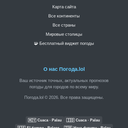
Карта сайта
Все континенты
Все страны
Мировые столицы
🧩 Бесплатный виджет погоды
О нас Погода.lol
Ваш источник точных, актуальных прогнозов
погоды для городов по всему миру.
Погода.lol © 2026. Все права защищены.
🇲🇾
🇮🇩
Cuaca · Palau
Cuaca · Palau
🇪🇸
🇹🇷
El tiempo · Palaos
Hava durumu · Palau