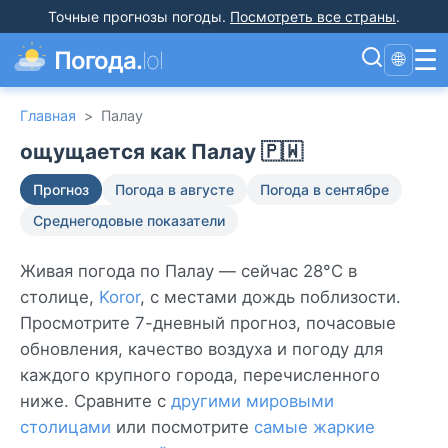
Точные прогнозы погоды
.
Посмотреть все страны
.
☰
Погода.
lol
🌐
Главная
>
Палау
ощущается как Палау 🇵🇼
Прогноз
Погода в августе
Погода в сентябре
Среднегодовые показатели
Живая погода по Палау — сейчас 28°C в
столице,
Koror
, с местами дождь поблизости.
Просмотрите 7-дневный прогноз, почасовые
обновления, качество воздуха и погоду для
каждого крупного города, перечисленного
ниже. Сравните с
другими мировыми
столицами
или посмотрите
самые жаркие