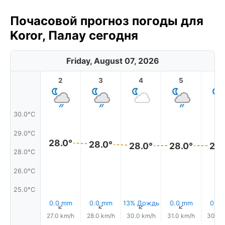
Почасовой прогноз погоды для
Koror, Палау сегодня
Friday, August 07, 2026
2
3
4
5
6
30.0°C
29.0°C
28.0°
28.0°
28.0°
28.0°
28.
28.0°C
26.0°C
25.0°C
0.0 mm
0.0 mm
13% Дождь
0.0 mm
0.0
↑
↑
↑
↑
27.0 km/h
28.0 km/h
30.0 km/h
31.0 km/h
30.0 