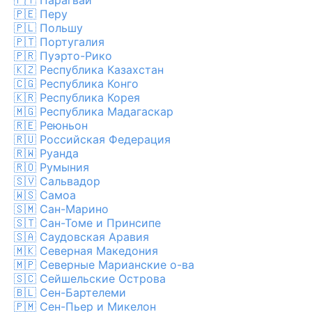
🇵🇾
Парагвай
🇵🇪
Перу
🇵🇱
Польшу
🇵🇹
Португалия
🇵🇷
Пуэрто-Рико
🇰🇿
Республика Казахстан
🇨🇬
Республика Конго
🇰🇷
Республика Корея
🇲🇬
Республика Мадагаскар
🇷🇪
Реюньон
🇷🇺
Российская Федерация
🇷🇼
Руанда
🇷🇴
Румыния
🇸🇻
Сальвадор
🇼🇸
Самоа
🇸🇲
Сан-Марино
🇸🇹
Сан-Томе и Принсипе
🇸🇦
Саудовская Аравия
🇲🇰
Северная Македония
🇲🇵
Северные Марианские о-ва
🇸🇨
Сейшельские Острова
🇧🇱
Сен-Бартелеми
🇵🇲
Сен-Пьер и Микелон