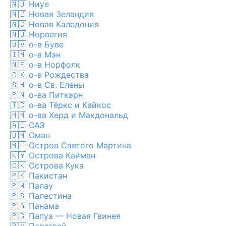
🇳🇺
Ниуе
🇳🇿
Новая Зеландия
🇳🇨
Новая Каледония
🇳🇴
Норвегия
🇧🇻
о-в Буве
🇮🇲
о-в Мэн
🇳🇫
о-в Норфолк
🇨🇽
о-в Рождества
🇸🇭
о-в Св. Елены
🇵🇳
о-ва Питкэрн
🇹🇨
о-ва Тёркс и Кайкос
🇭🇲
о-ва Херд и Макдональд
🇦🇪
ОАЭ
🇴🇲
Оман
🇲🇫
Остров Святого Мартина
🇰🇾
Острова Кайман
🇨🇰
Острова Кука
🇵🇰
Пакистан
🇵🇼
Палау
🇵🇸
Палестина
🇵🇦
Панама
🇵🇬
Папуа — Новая Гвинея