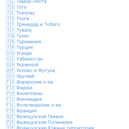
🇹🇱
Тимор-Лесте
🇹🇬
Того
🇹🇰
Токелау
🇹🇴
Тонга
🇹🇹
Тринидад и Тобаго
🇹🇻
Тувалу
🇹🇳
Тунис
🇹🇲
Туркмения
🇹🇷
Турция
🇺🇬
Уганда
🇺🇿
Узбекистан
🇺🇦
Украиной
🇼🇫
Уоллис и Футуна
🇺🇾
Уругвай
🇫🇴
Фарерские о-ва
🇫🇯
Фиджи
🇵🇭
Филиппины
🇫🇮
Финляндия
🇫🇰
Фолклендские о-ва
🇫🇷
Франция
🇬🇫
Французская Гвиана
🇵🇫
Французская Полинезия
🇹🇫
Французские Южные территории