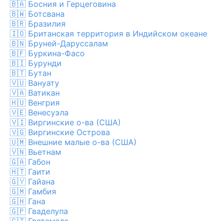
🇧🇦
Босния и Герцеговина
🇧🇼
Ботсвана
🇧🇷
Бразилия
🇮🇴
Британская территория в Индийском океане
🇧🇳
Бруней-Даруссалам
🇧🇫
Буркина-Фасо
🇧🇮
Бурунди
🇧🇹
Бутан
🇻🇺
Вануату
🇻🇦
Ватикан
🇭🇺
Венгрия
🇻🇪
Венесуэла
🇻🇮
Виргинские о-ва (США)
🇻🇬
Виргинские Острова
🇺🇲
Внешние малые о-ва (США)
🇻🇳
Вьетнам
🇬🇦
Габон
🇭🇹
Гаити
🇬🇾
Гайана
🇬🇲
Гамбия
🇬🇭
Гана
🇬🇵
Гваделупа