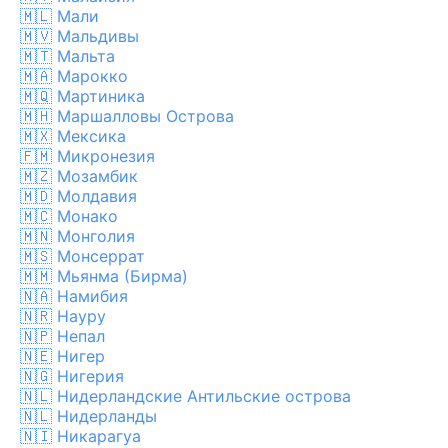
🇲🇱
Мали
🇲🇻
Мальдивы
🇲🇹
Мальта
🇲🇦
Марокко
🇲🇶
Мартиника
🇲🇭
Маршалловы Острова
🇲🇽
Мексика
🇫🇲
Микронезия
🇲🇿
Мозамбик
🇲🇩
Молдавия
🇲🇨
Монако
🇲🇳
Монголия
🇲🇸
Монсеррат
🇲🇲
Мьянма (Бирма)
🇳🇦
Намибия
🇳🇷
Науру
🇳🇵
Непал
🇳🇪
Нигер
🇳🇬
Нигерия
🇳🇱
Нидерландские Антильские острова
🇳🇱
Нидерланды
🇳🇮
Никарагуа