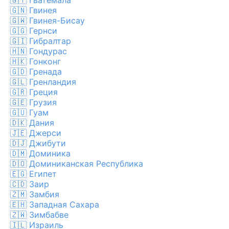
🇬🇹
Гватемала
🇬🇳
Гвинея
🇬🇼
Гвинея-Бисау
🇬🇬
Гернси
🇬🇮
Гибралтар
🇭🇳
Гондурас
🇭🇰
Гонконг
🇬🇩
Гренада
🇬🇱
Гренландия
🇬🇷
Греция
🇬🇪
Грузия
🇬🇺
Гуам
🇩🇰
Дания
🇯🇪
Джерси
🇩🇯
Джибути
🇩🇲
Доминика
🇩🇴
Доминиканская Республика
🇪🇬
Египет
🇨🇩
Заир
🇿🇲
Замбия
🇪🇭
Западная Сахара
🇿🇼
Зимбабве
🇮🇱
Израиль