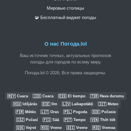
Мировые столицы
🧩 Бесплатный виджет погоды
О нас Погода.lol
Ваш источник точных, актуальных прогнозов
погоды для городов по всему миру.
Погода.lol © 2026. Все права защищены.
🇲🇾
🇮🇩
🇪🇸
🇹🇷
Cuaca
Cuaca
El tiempo
Hava durumu
🇭🇺
🇪🇪
🇱🇻
🇮🇹
Időjárás
Ilm
Laikapstākļi
Meteo
🇫🇷
🇱🇹
🇵🇱
🇸🇰
Météo
Oras
Pogoda
Počasie
🇨🇿
🇫🇮
🇵🇹
🇻🇳
Počasí
Sää
Tempo
Thời tiết
🇩🇰
🇷🇸
🇸🇮
🇷🇴
Vejret
Vreme
Vreme
Vremea