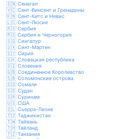
🇸🇳
Сенегал
🇻🇨
Сент-Винсент и Гренадины
🇰🇳
Сент-Китс и Невис
🇱🇨
Сент-Люсия
🇷🇸
Сербия
🇷🇸
Сербия и Черногория
🇸🇬
Сингапур
🇸🇽
Синт-Мартен
🇸🇾
Сирия
🇸🇰
Словацкая республика
🇸🇮
Словения
🇬🇧
Соединенное Королевство
🇸🇧
Соломонские острова
🇸🇴
Сомали
🇸🇩
Судан
🇸🇷
Суринам
🇺🇸
США
🇸🇱
Сьерра-Леоне
🇹🇯
Таджикистан
🇹🇼
Тайвань
🇹🇭
Тайланд
🇹🇿
Танзания