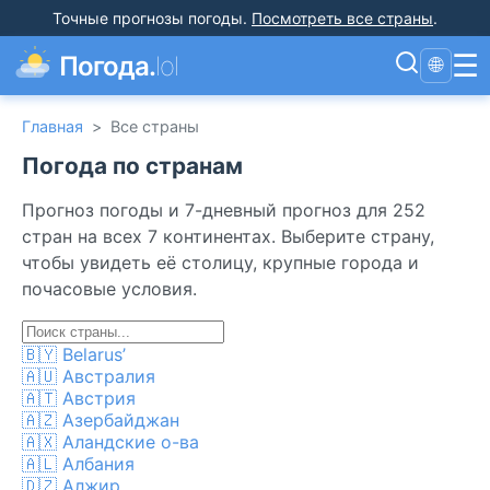
Точные прогнозы погоды
.
Посмотреть все страны
.
☰
Погода.
lol
🌐
Главная
>
Все страны
Погода по странам
Прогноз погоды и 7-дневный прогноз для 252
стран на всех 7 континентах. Выберите страну,
чтобы увидеть её столицу, крупные города и
почасовые условия.
🇧🇾
Belarus’
🇦🇺
Австралия
🇦🇹
Австрия
🇦🇿
Азербайджан
🇦🇽
Аландские о-ва
🇦🇱
Албания
🇩🇿
Алжир