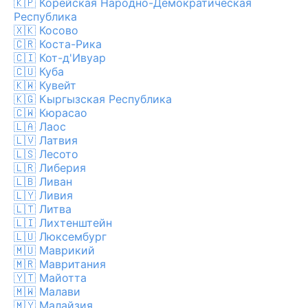
🇰🇵
Корейская Народно-Демократическая
Республика
🇽🇰
Косово
🇨🇷
Коста-Рика
🇨🇮
Кот-д'Ивуар
🇨🇺
Куба
🇰🇼
Кувейт
🇰🇬
Кыргызская Республика
🇨🇼
Кюрасао
🇱🇦
Лаос
🇱🇻
Латвия
🇱🇸
Лесото
🇱🇷
Либерия
🇱🇧
Ливан
🇱🇾
Ливия
🇱🇹
Литва
🇱🇮
Лихтенштейн
🇱🇺
Люксембург
🇲🇺
Маврикий
🇲🇷
Мавритания
🇾🇹
Майотта
🇲🇼
Малави
🇲🇾
Малайзия