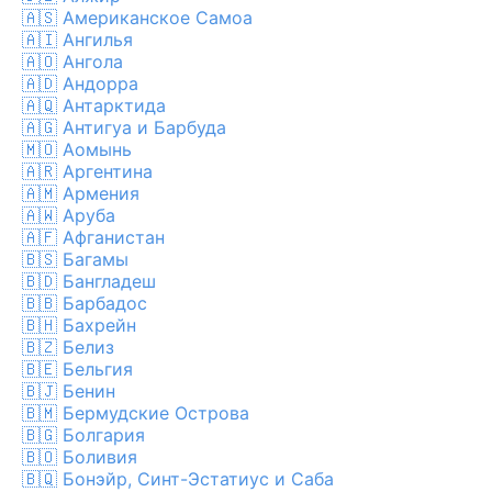
🇦🇸
Американское Самоа
🇦🇮
Ангилья
🇦🇴
Ангола
🇦🇩
Андорра
🇦🇶
Антарктида
🇦🇬
Антигуа и Барбуда
🇲🇴
Аомынь
🇦🇷
Аргентина
🇦🇲
Армения
🇦🇼
Аруба
🇦🇫
Афганистан
🇧🇸
Багамы
🇧🇩
Бангладеш
🇧🇧
Барбадос
🇧🇭
Бахрейн
🇧🇿
Белиз
🇧🇪
Бельгия
🇧🇯
Бенин
🇧🇲
Бермудские Острова
🇧🇬
Болгария
🇧🇴
Боливия
🇧🇶
Бонэйр, Синт-Эстатиус и Саба