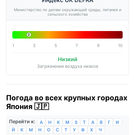
Министерство по делам окружающей среды, питания и
сельского хозяйства
2
1
3
5
7
9
10
Низкий
Загрязнение воздуха низкое
Погода во всех крупных городах
Япония 🇯🇵
Перейти к:
A
H
K
M
S
T
А
В
Г
И
Й
К
М
Н
О
С
Т
У
Ф
Х
Ч