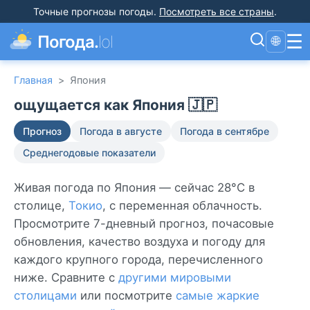
Точные прогнозы погоды
.
Посмотреть все страны
.
☰
Погода.
lol
🌐
Главная
>
Япония
ощущается как Япония 🇯🇵
Прогноз
Погода в августе
Погода в сентябре
Среднегодовые показатели
Живая погода по Япония — сейчас 28°C в
столице,
Токио
, с переменная облачность.
Просмотрите 7-дневный прогноз, почасовые
обновления, качество воздуха и погоду для
каждого крупного города, перечисленного
ниже. Сравните с
другими мировыми
столицами
или посмотрите
самые жаркие