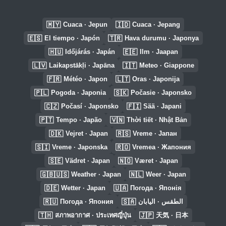
🇲🇾
🇮🇩
Cuaca · Jepun
Cuaca · Jepang
🇪🇸
🇹🇷
El tiempo · Japón
Hava durumu · Japonya
🇭🇺
🇪🇪
Időjárás · Japán
Ilm · Jaapan
🇱🇻
🇮🇹
Laikapstākļi · Japāna
Meteo · Giappone
🇫🇷
🇱🇹
Météo · Japon
Oras · Japonija
🇵🇱
🇸🇰
Pogoda · Japonia
Počasie · Japonsko
🇨🇿
🇫🇮
Počasí · Japonsko
Sää · Japani
🇵🇹
🇻🇳
Tempo · Japão
Thời tiết · Nhật Bản
🇩🇰
🇷🇸
Vejret · Japan
Vreme · Јапан
🇸🇮
🇷🇴
Vreme · Japonska
Vremea · Жапония
🇸🇪
🇳🇴
Vädret · Japan
Været · Japan
🇬🇧🇺🇸
🇳🇱
Weather · Japan
Weer · Japan
🇩🇪
🇺🇦
Wetter · Japan
Погода · Японія
🇷🇺
🇸🇦
Погода · Япония
الطقس · اليابان
🇹🇭
🇯🇵
สภาพอากาศ · ประเทศญี่ปุ่น
天気 · 日本