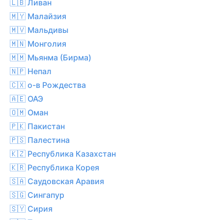
🇱🇧 Ливан
🇲🇾 Малайзия
🇲🇻 Мальдивы
🇲🇳 Монголия
🇲🇲 Мьянма (Бирма)
🇳🇵 Непал
🇨🇽 о-в Рождества
🇦🇪 ОАЭ
🇴🇲 Оман
🇵🇰 Пакистан
🇵🇸 Палестина
🇰🇿 Республика Казахстан
🇰🇷 Республика Корея
🇸🇦 Саудовская Аравия
🇸🇬 Сингапур
🇸🇾 Сирия