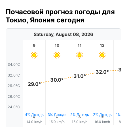
Почасовой прогноз погоды для
Токио, Япония сегодня
Saturday, August 08, 2026
9
10
11
12
1
34.0°C
33.
32.0°
32.0°C
31.0°
30.0°
29.0°
29.0°C
26.0°C
24.0°C
4% Дождь
3% Дождь
2% Дождь
2% Дождь
1% Д
↑
↑
↑
↑
14.0 km/h
15.0 km/h
15.0 km/h
16.0 km/h
18.0 