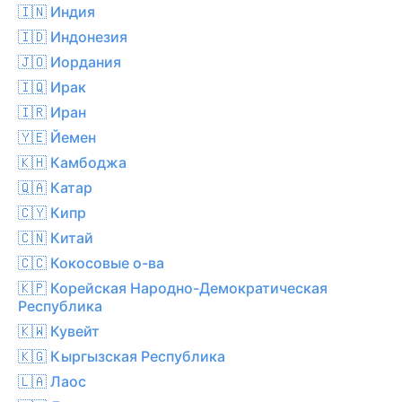
🇮🇳 Индия
🇮🇩 Индонезия
🇯🇴 Иордания
🇮🇶 Ирак
🇮🇷 Иран
🇾🇪 Йемен
🇰🇭 Камбоджа
🇶🇦 Катар
🇨🇾 Кипр
🇨🇳 Китай
🇨🇨 Кокосовые о-ва
🇰🇵 Корейская Народно-Демократическая
Республика
🇰🇼 Кувейт
🇰🇬 Кыргызская Республика
🇱🇦 Лаос