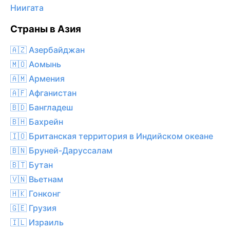
Ниигата
Страны в Азия
🇦🇿 Азербайджан
🇲🇴 Аомынь
🇦🇲 Армения
🇦🇫 Афганистан
🇧🇩 Бангладеш
🇧🇭 Бахрейн
🇮🇴 Британская территория в Индийском океане
🇧🇳 Бруней-Даруссалам
🇧🇹 Бутан
🇻🇳 Вьетнам
🇭🇰 Гонконг
🇬🇪 Грузия
🇮🇱 Израиль