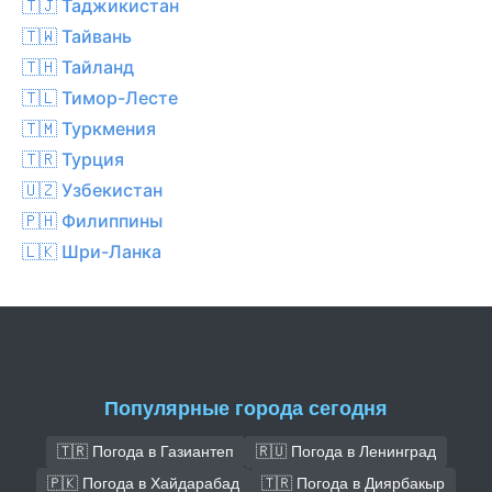
🇹🇯 Таджикистан
🇹🇼 Тайвань
🇹🇭 Тайланд
🇹🇱 Тимор-Лесте
🇹🇲 Туркмения
🇹🇷 Турция
🇺🇿 Узбекистан
🇵🇭 Филиппины
🇱🇰 Шри-Ланка
Популярные города сегодня
🇹🇷 Погода в Газиантеп
🇷🇺 Погода в Ленинград
🇵🇰 Погода в Хайдарабад
🇹🇷 Погода в Диярбакыр