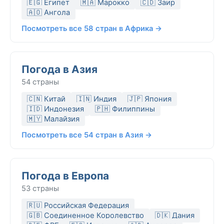
🇪🇬 Египет
🇲🇦 Марокко
🇨🇩 Заир
🇦🇴 Ангола
Посмотреть все 58 стран в Африка →
Погода в Азия
54 страны
🇨🇳 Китай
🇮🇳 Индия
🇯🇵 Япония
🇮🇩 Индонезия
🇵🇭 Филиппины
🇲🇾 Малайзия
Посмотреть все 54 стран в Азия →
Погода в Европа
53 страны
🇷🇺 Российская Федерация
🇬🇧 Соединенное Королевство
🇩🇰 Дания