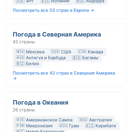
🇩🇪 ФРГ
🇪🇸 Испания
🇦🇩 Андорра
Посмотреть все 53 стран в Европа →
Погода в Северная Америка
42 страны
🇲🇽 Мексика
🇺🇸 США
🇨🇦 Канада
🇦🇬 Антигуа и Барбуда
🇧🇸 Багамы
🇧🇿 Белиз
Посмотреть все 42 стран в Северная Америка
→
Погода в Океания
26 страны
🇦🇸 Американское Самоа
🇦🇺 Австралия
🇫🇲 Микронезия
🇬🇺 Гуам
🇰🇮 Кирибати
🇳🇨 Новая Каледония