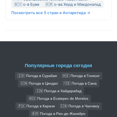
🇧🇻 о-в Буве
🇭🇲 о-ва Херд и Макдональд
Посмотреть все 5 стран в Антарктида →
Популярные города сегодня
🇮🇩 Погода в Сурабая
🇭🇰 Погода в Гонконг
🇨🇳 Погода в Циндао
🇾🇪 Погода в Сана
🇮🇳 Погода в Хайдарабад
🇲🇽 Погода в Ecatepec de Morelos
🇵🇰 Погода в Карачи
🇨🇳 Погода в Чаочжоу
🇧🇷 Погода в Рио-де-Жанейро