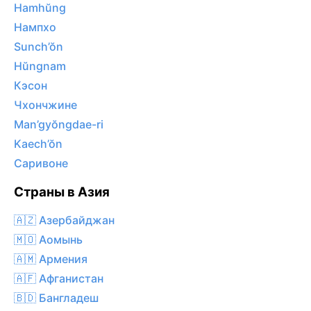
Hamhŭng
Нампхо
Sunch’ŏn
Hŭngnam
Кэсон
Чхончжине
Man’gyŏngdae-ri
Kaech’ŏn
Саривоне
Страны в Азия
🇦🇿 Азербайджан
🇲🇴 Аомынь
🇦🇲 Армения
🇦🇫 Афганистан
🇧🇩 Бангладеш