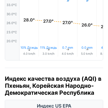
33.0°C
30.0°C
28.0°
27.0°
27.0°
26.0°C
26.0°
25.
23.0°C
20.0°C
10% Дождь
11% Дождь
0.7 mm
0.0 mm
4.1 
↑
↑
↑
↑
4.0 km/h
3.0 km/h
4.0 km/h
5.0 km/h
8.0 k
Индекс качества воздуха (AQI) в
Пхеньян, Корейская Народно-
Демократическая Республика
Индекс US EPA