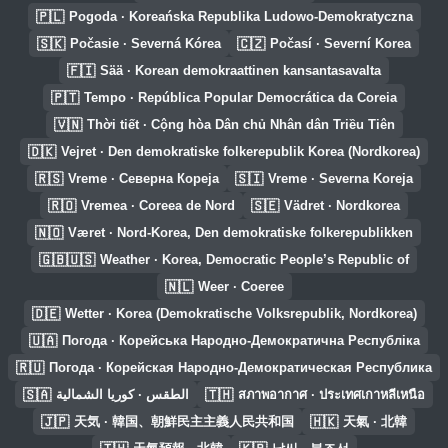
🇵🇱
Pogoda · Koreańska Republika Ludowo-Demokratyczna
🇸🇰
🇨🇿
Počasie · Severná Kórea
Počasí · Severní Korea
🇫🇮
Sää · Korean demokraattinen kansantasavalta
🇵🇹
Tempo · República Popular Democrática da Coreia
🇻🇳
Thời tiết · Cộng hòa Dân chủ Nhân dân Triều Tiên
🇩🇰
Vejret · Den demokratiske folkerepublik Korea (Nordkorea)
🇷🇸
🇸🇮
Vreme · Северна Кореја
Vreme · Severna Koreja
🇷🇴
🇸🇪
Vremea · Coreea de Nord
Vädret · Nordkorea
🇳🇴
Været · Nord-Korea, Den demokratiske folkerepublikken
🇬🇧🇺🇸
Weather · Korea, Democratic People’s Republic of
🇳🇱
Weer · Coeree
🇩🇪
Wetter · Korea (Demokratische Volksrepublik, Nordkorea)
🇺🇦
Погода · Корейська Народно-Демократична Республіка
🇷🇺
Погода · Корейская Народно-Демократическая Республика
🇸🇦
🇹🇭
الطقس · كوريا الشمالية
สภาพอากาศ · ประเทศเกาหลีเหนือ
🇯🇵
🇭🇰
天気 · 韓国、朝鮮民主主義人民共和国
天氣 · 北韓