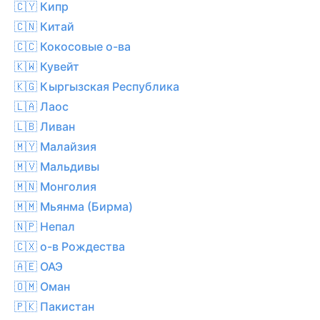
🇨🇾 Кипр
🇨🇳 Китай
🇨🇨 Кокосовые о-ва
🇰🇼 Кувейт
🇰🇬 Кыргызская Республика
🇱🇦 Лаос
🇱🇧 Ливан
🇲🇾 Малайзия
🇲🇻 Мальдивы
🇲🇳 Монголия
🇲🇲 Мьянма (Бирма)
🇳🇵 Непал
🇨🇽 о-в Рождества
🇦🇪 ОАЭ
🇴🇲 Оман
🇵🇰 Пакистан