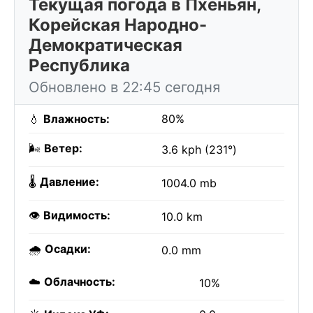
Текущая погода в Пхеньян,
Корейская Народно-
Демократическая
Республика
Обновлено в 22:45 сегодня
💧
Влажность:
80%
🌬️
Ветер:
3.6 kph (231°)
🌡️
Давление:
1004.0 mb
👁️
Видимость:
10.0 km
🌧️
Осадки:
0.0 mm
☁️
Облачность:
10%