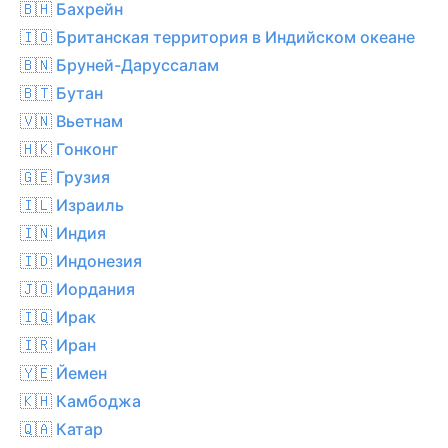
🇧🇭 Бахрейн
🇮🇴 Британская территория в Индийском океане
🇧🇳 Бруней-Даруссалам
🇧🇹 Бутан
🇻🇳 Вьетнам
🇭🇰 Гонконг
🇬🇪 Грузия
🇮🇱 Израиль
🇮🇳 Индия
🇮🇩 Индонезия
🇯🇴 Иордания
🇮🇶 Ирак
🇮🇷 Иран
🇾🇪 Йемен
🇰🇭 Камбоджа
🇶🇦 Катар