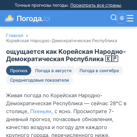
Точные прогнозы погоды
.
Посмотреть все страны
.
☰
Погода.
lol
🌐
Главная
>
Корейская Народно-Демократическая Республика
ощущается как Корейская Народно-
Демократическая Республика 🇰🇵
Прогноз
Погода в августе
Погода в сентябре
Среднегодовые показатели
Живая погода по Корейская Народно-
Демократическая Республика — сейчас 28°C в
столице,
Пхеньян
, с ясно. Просмотрите 7-
дневный прогноз, почасовые обновления,
качество воздуха и погоду для каждого
крупного города, перечисленного ниже.