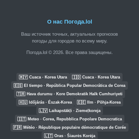
О нас Погода.lol
Ваш источник точных, актуальных прогнозов
погоды для городов по всему миру.
Погода.lol © 2026. Все права защищены.
🇲🇾
🇮🇩
Cuaca · Korea Utara
Cuaca · Korea Utara
🇪🇸
El tiempo · República Popular Democrática de Corea
🇹🇷
Hava durumu · Kore Demokratik Halk Cumhuriyeti
🇭🇺
🇪🇪
Időjárás · Észak-Korea
Ilm · Põhja-Korea
🇱🇻
Laikapstākļi · Ziemeļkoreja
🇮🇹
Meteo · Corea, Repubblica Popolare Democratica
🇫🇷
Météo · République populaire démocratique de Corée
🇱🇹
Oras · Šiaurės Korėja