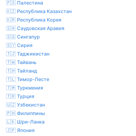
🇵🇸 Палестина
🇰🇿 Республика Казахстан
🇰🇷 Республика Корея
🇸🇦 Саудовская Аравия
🇸🇬 Сингапур
🇸🇾 Сирия
🇹🇯 Таджикистан
🇹🇼 Тайвань
🇹🇭 Тайланд
🇹🇱 Тимор-Лесте
🇹🇲 Туркмения
🇹🇷 Турция
🇺🇿 Узбекистан
🇵🇭 Филиппины
🇱🇰 Шри-Ланка
🇯🇵 Япония