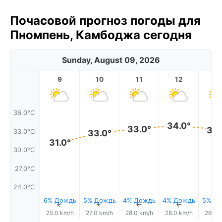
Почасовой прогноз погоды для
Пномпень, Камбоджа сегодня
Sunday, August 09, 2026
9
10
11
12
1
36.0°C
34.0°
33.0°
33.
33.0°C
33.0°
31.0°
30.0°C
27.0°C
24.0°C
6% Дождь
5% Дождь
4% Дождь
4% Дождь
5% Д
↑
↑
↑
↑
25.0 km/h
27.0 km/h
28.0 km/h
28.0 km/h
26.0 