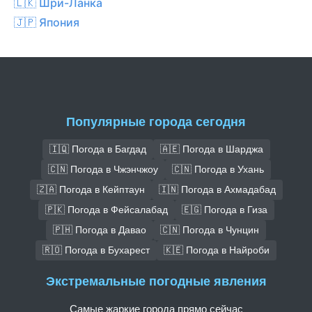
🇱🇰 Шри-Ланка
🇯🇵 Япония
Популярные города сегодня
🇮🇶 Погода в Багдад
🇦🇪 Погода в Шарджа
🇨🇳 Погода в Чжэнчжоу
🇨🇳 Погода в Ухань
🇿🇦 Погода в Кейптаун
🇮🇳 Погода в Ахмадабад
🇵🇰 Погода в Фейсалабад
🇪🇬 Погода в Гиза
🇵🇭 Погода в Давао
🇨🇳 Погода в Чунцин
🇷🇴 Погода в Бухарест
🇰🇪 Погода в Найроби
Экстремальные погодные явления
Самые жаркие города прямо сейчас