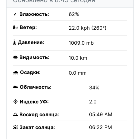
💧
Влажность:
62%
🌬️
Ветер:
22.0 kph (260°)
🌡️
Давление:
1009.0 mb
👁️
Видимость:
10.0 km
🌧️
Осадки:
0.0 mm
☁️
Облачность:
34%
☀️
Индекс УФ:
2.0
🌅
Восход солнца:
05:49 AM
🌇
Закат солнца:
06:22 PM