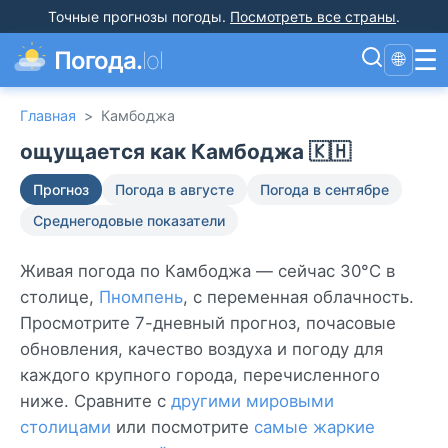
Точные прогнозы погоды
.
Посмотреть все страны
.
☰
Погода.
lol
🌐
Главная
>
Камбоджа
ощущается как Камбоджа 🇰🇭
Прогноз
Погода в августе
Погода в сентябре
Среднегодовые показатели
Живая погода по Камбоджа — сейчас 30°C в
столице,
Пномпень
, с переменная облачность.
Просмотрите 7-дневный прогноз, почасовые
обновления, качество воздуха и погоду для
каждого крупного города, перечисленного
ниже. Сравните с
другими мировыми
столицами
или посмотрите
самые жаркие