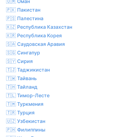
🇴🇲 Оман
🇵🇰 Пакистан
🇵🇸 Палестина
🇰🇿 Республика Казахстан
🇰🇷 Республика Корея
🇸🇦 Саудовская Аравия
🇸🇬 Сингапур
🇸🇾 Сирия
🇹🇯 Таджикистан
🇹🇼 Тайвань
🇹🇭 Тайланд
🇹🇱 Тимор-Лесте
🇹🇲 Туркмения
🇹🇷 Турция
🇺🇿 Узбекистан
🇵🇭 Филиппины