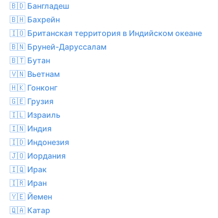
🇧🇩 Бангладеш
🇧🇭 Бахрейн
🇮🇴 Британская территория в Индийском океане
🇧🇳 Бруней-Даруссалам
🇧🇹 Бутан
🇻🇳 Вьетнам
🇭🇰 Гонконг
🇬🇪 Грузия
🇮🇱 Израиль
🇮🇳 Индия
🇮🇩 Индонезия
🇯🇴 Иордания
🇮🇶 Ирак
🇮🇷 Иран
🇾🇪 Йемен
🇶🇦 Катар