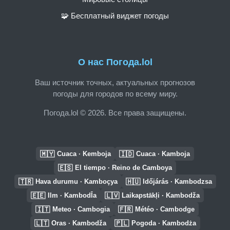
🧩 Бесплатный виджет погоды
О нас Погода.lol
Ваш источник точных, актуальных прогнозов
погоды для городов по всему миру.
Погода.lol © 2026. Все права защищены.
🇲🇾
🇮🇩
Cuaca · Kemboja
Cuaca · Kamboja
🇪🇸
El tiempo · Reino de Camboya
🇹🇷
🇭🇺
Hava durumu · Kamboçya
Időjárás · Kambodzsa
🇪🇪
🇱🇻
Ilm · KambodĪa
Laikapstākļi · Kambodža
🇮🇹
🇫🇷
Meteo · Cambogia
Météo · Cambodge
🇱🇹
🇵🇱
Oras · Kambodža
Pogoda · Kambodża