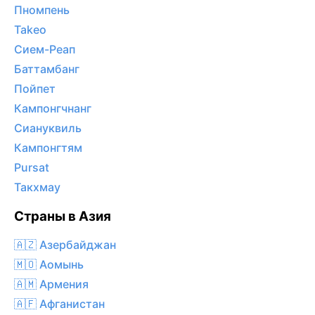
Пномпень
Takeo
Сием-Реап
Баттамбанг
Пойпет
Кампонгчнанг
Сиануквиль
Кампонгтям
Pursat
Такхмау
Страны в Азия
🇦🇿 Азербайджан
🇲🇴 Аомынь
🇦🇲 Армения
🇦🇫 Афганистан