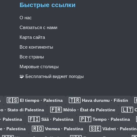
Быстрые ссылки
О нас
Связаться с нами
Карта сайта
Все континенты
Все страны
Мировые столицы
🧩 Бесплатный виджет погоды
🇪🇸
🇹🇷

a
El tiempo · Palestina
Hava durumu · Filistin
🇫🇷
🇱🇹
o · Stato di Palestina
Météo · État de Palestine
O
🇫🇮
🇵🇹
· Palestina
Sää · Palestiina
Tempo · Palestina
🇷🇴
🇸🇪
e · Palestina
Vremea · Palestina
Vädret · Palesti