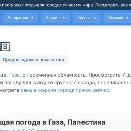
 прогнозы погоды
для городов по всему миру
.
Посмотреть все 
Антарктида
Африка
Европа
Океания
▼
▼
▼
▼
🇸
Среднегодовые показатели
ице,
Газа
, с переменная облачность. Просмотрите 7-
 и погоду для каждого крупного города, перечисленн
мотрите
самые жаркие города прямо сейчас
.
щая погода в Газа, Палестина