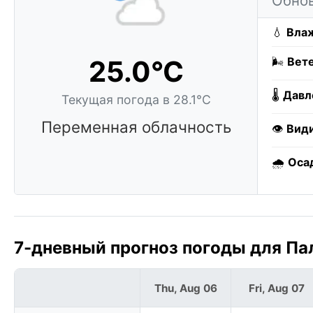
Обнов
💧
Влаж
25.0°C
🌬️
Вете
🌡️
Давл
Текущая погода в 28.1°C
Переменная облачность
👁️
Вид
🌧️
Оса
7-дневный прогноз погоды для Пал
Thu, Aug 06
Fri, Aug 07