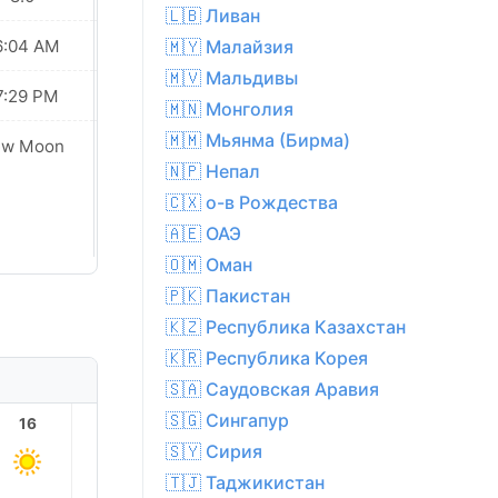
🇱🇧 Ливан
6:04 AM
06:05 AM
🇲🇾 Малайзия
🇲🇻 Мальдивы
7:29 PM
07:28 PM
🇲🇳 Монголия
🇲🇲 Мьянма (Бирма)
ew Moon
New Moon
🇳🇵 Непал
🇨🇽 о-в Рождества
🇦🇪 ОАЭ
🇴🇲 Оман
🇵🇰 Пакистан
🇰🇿 Республика Казахстан
🇰🇷 Республика Корея
🇸🇦 Саудовская Аравия
🇸🇬 Сингапур
16
17
18
19
20
21
🇸🇾 Сирия
🇹🇯 Таджикистан