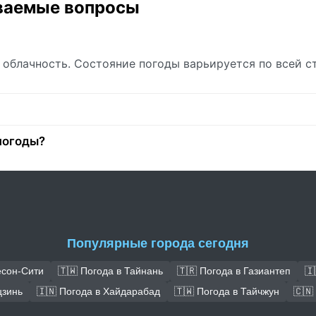
аваемые вопросы
я облачность. Состояние погоды варьируется по всей с
погоды?
Популярные города сегодня
есон-Сити
🇹🇼 Погода в Тайнань
🇹🇷 Погода в Газиантеп
🇮
цзинь
🇮🇳 Погода в Хайдарабад
🇹🇼 Погода в Тайчжун
🇨🇳