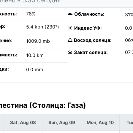
лено в 5:30 сегодня
ность:
78%
☁️
Облачность:
31
р:
5.4 kph (230°)
☀️
Индекс УФ:
0.0
🌅
Восход солнца:
06:
ение:
1009.0 mb
🌇
Закат солнца:
07:
имость:
10.0 km
дки:
0.0 mm
естина (Столица: Газа)
Sat, Aug 08
Sun, Aug 09
Mon, Aug 10
Tu