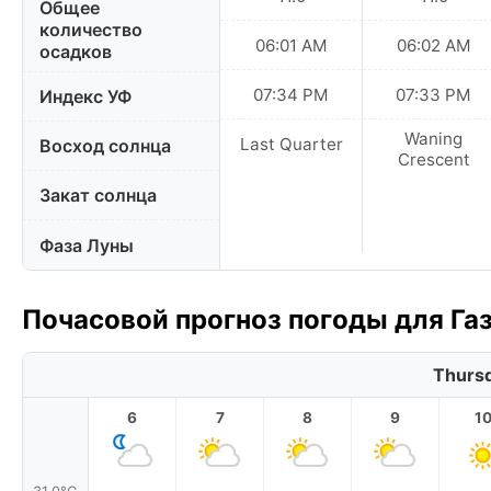
Общее
количество
06:01 AM
06:02 AM
осадков
07:34 PM
07:33 PM
Индекс УФ
Waning
Last Quarter
Восход солнца
Crescent
Закат солнца
Фаза Луны
Почасовой прогноз погоды для Газ
Thursd
6
7
8
9
1