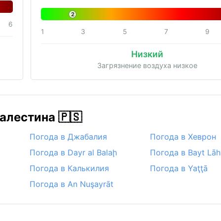
2
6
1
3
5
7
9
Низкий
Загрязнение воздуха низкое
алестина 🇵🇸
Погода в Джабалия
Погода в Хеврон
Погода в Dayr al Balaḩ
Погода в Bayt Lā
Погода в Калькилия
Погода в Yaţţā
Погода в An Nuşayrāt