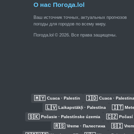
О нас Погода.lol
Ваш источник точных, актуальных прогнозов
погоды для городов по всему миру.
Погода.lol © 2026. Все права защищены.
🇲🇾
🇮🇩
Cuaca · Palestin
Cuaca · Palestin
🇱🇻
🇮🇹
Laikapstākļi · Palestīna
Mete
🇸🇰
🇨🇿
Počasie · Palestínske územia
Počasí 
🇷🇸
🇸🇮
Vreme · Палестина
Vrem