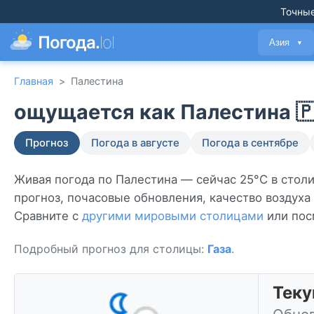
Точные
Погода.
lol
Азия
▼
Главная
>
Палестина
ощущается как Палестина 🇵
Прогноз
Погода в августе
Погода в сентябре
Живая погода по Палестина — сейчас 25°C в стол
прогноз, почасовые обновления, качество воздуха
Сравните с
другими мировыми столицами
или пос
Подробный прогноз для столицы:
Газа
.
Теку