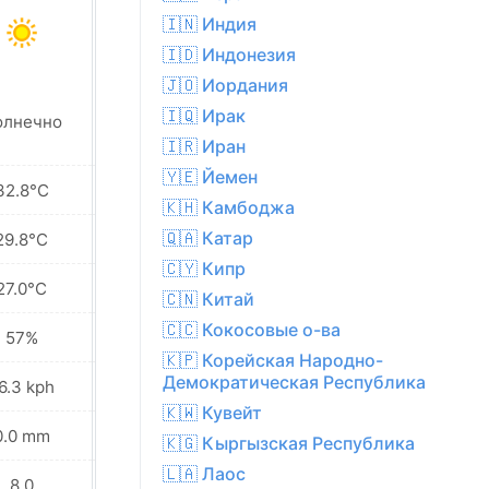
🇮🇳 Индия
🇮🇩 Индонезия
🇯🇴 Иордания
🇮🇶 Ирак
олнечно
Солнечно
🇮🇷 Иран
🇾🇪 Йемен
32.8°C
33.9°C
🇰🇭 Камбоджа
🇶🇦 Катар
29.8°C
30.8°C
🇨🇾 Кипр
27.0°C
27.9°C
🇨🇳 Китай
🇨🇨 Кокосовые о-ва
57%
53%
🇰🇵 Корейская Народно-
Демократическая Республика
6.3 kph
30.6 kph
🇰🇼 Кувейт
0.0 mm
0.0 mm
🇰🇬 Кыргызская Республика
🇱🇦 Лаос
8.0
8.0