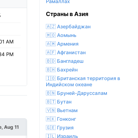
Рамаллах
Страны в Азия
%
🇦🇿 Азербайджан
🇲🇴 Аомынь
01 AM
🇦🇲 Армения
🇦🇫 Афганистан
34 PM
🇧🇩 Бангладеш
🇧🇭 Бахрейн
🇮🇴 Британская территория в
Индийском океане
🇧🇳 Бруней-Даруссалам
🇧🇹 Бутан
🇻🇳 Вьетнам
🇭🇰 Гонконг
e, Aug 11
Wed, Aug 12
🇬🇪 Грузия
🇮🇱 Израиль