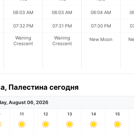
06:03 AM
06:03 AM
06:04 AM
0
07:32 PM
07:31 PM
07:30 PM
0
Waning
Waning
New Moon
N
Crescent
Crescent
а, Палестина сегодня
ay, August 06, 2026
0
11
12
13
14
15