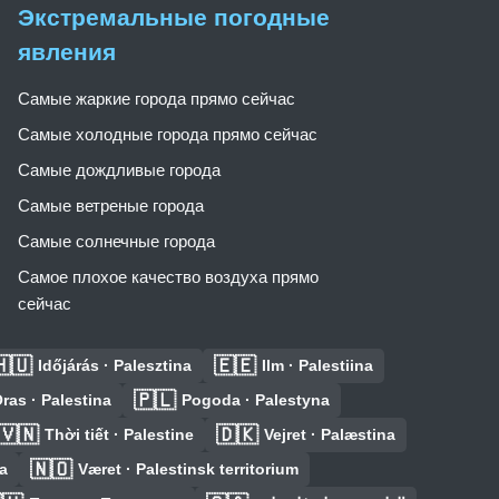
Экстремальные погодные
явления
Самые жаркие города прямо сейчас
Самые холодные города прямо сейчас
Самые дождливые города
Самые ветреные города
Самые солнечные города
Самое плохое качество воздуха прямо
сейчас
🇺
🇪🇪
Időjárás · Palesztina
Ilm · Palestiina
🇵🇱
ras · Palestina
Pogoda · Palestyna
🇻🇳
🇩🇰
Thời tiết · Palestine
Vejret · Palæstina
🇳🇴
na
Været · Palestinsk territorium