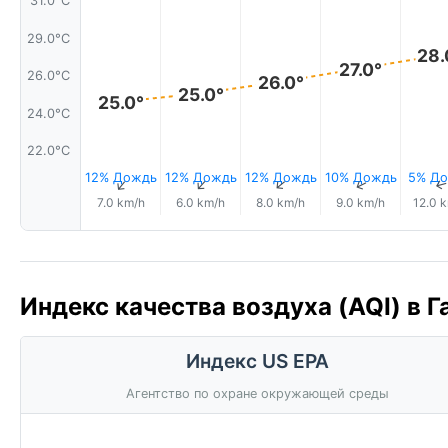
31.0°C
29.0°C
28.
27.0°
26.0°C
26.0°
25.0°
25.0°
24.0°C
22.0°C
12% Дождь
12% Дождь
12% Дождь
10% Дождь
5% Д
↑
↑
↑
↑
7.0 km/h
6.0 km/h
8.0 km/h
9.0 km/h
12.0 
Индекс качества воздуха (AQI) в Г
Индекс US EPA
Агентство по охране окружающей среды