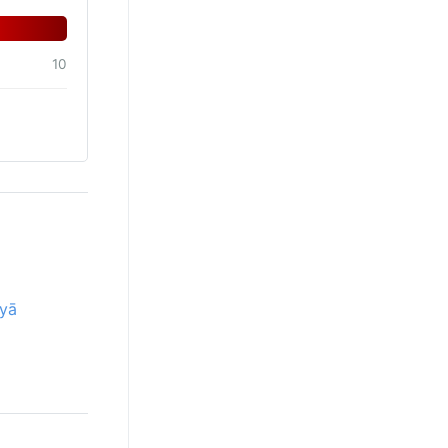
10
hyā