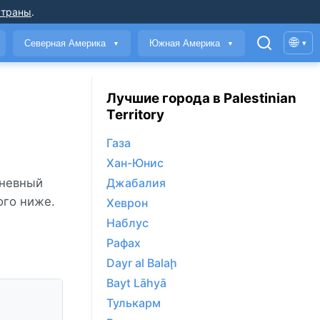
страны
.
🌐
Северная Америка
Южная Америка
▾
▼
▼
Лучшие города в Palestinian
Territory
Газа
Хан-Юнис
дневный
Джабалия
ого ниже.
Хеврон
Наблус
Рафах
Dayr al Balaḩ
Bayt Lāhyā
Тулькарм