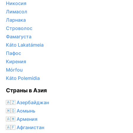
Никосия
Лимасол
Ларнака
Строволос
Фамагуста
Káto Lakatámeia
Пафос
Кирения
Mórfou
Káto Polemídia
Страны в Азия
🇦🇿 Азербайджан
🇲🇴 Аомынь
🇦🇲 Армения
🇦🇫 Афганистан