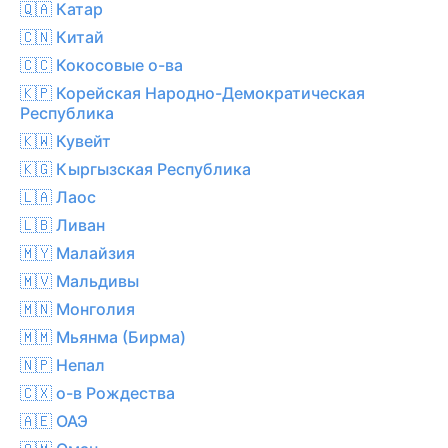
🇶🇦 Катар
🇨🇳 Китай
🇨🇨 Кокосовые о-ва
🇰🇵 Корейская Народно-Демократическая
Республика
🇰🇼 Кувейт
🇰🇬 Кыргызская Республика
🇱🇦 Лаос
🇱🇧 Ливан
🇲🇾 Малайзия
🇲🇻 Мальдивы
🇲🇳 Монголия
🇲🇲 Мьянма (Бирма)
🇳🇵 Непал
🇨🇽 о-в Рождества
🇦🇪 ОАЭ