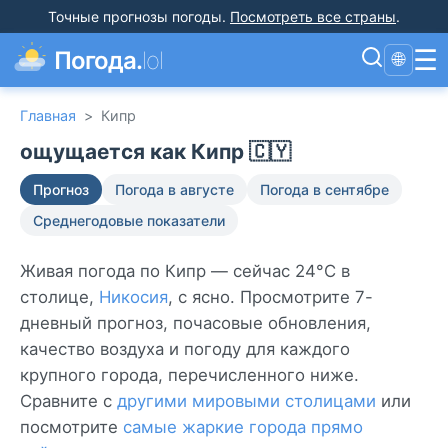
Точные прогнозы погоды
.
Посмотреть все страны
.
☰
Погода.
lol
🌐
Главная
>
Кипр
ощущается как Кипр 🇨🇾
Прогноз
Погода в августе
Погода в сентябре
Среднегодовые показатели
Живая погода по Кипр — сейчас 24°C в
столице,
Никосия
, с ясно. Просмотрите 7-
дневный прогноз, почасовые обновления,
качество воздуха и погоду для каждого
крупного города, перечисленного ниже.
Сравните с
другими мировыми столицами
или
посмотрите
самые жаркие города прямо