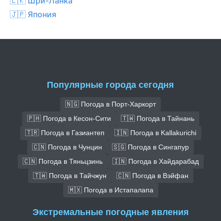
🇱🇰 Шри-Ланка
🇯🇵 Япония
Популярные города сегодня
🇳🇬 Погода в Порт-Харкорт
🇵🇭 Погода в Кесон-Сити
🇹🇼 Погода в Тайнань
🇹🇷 Погода в Газиантеп
🇮🇳 Погода в Kallakurichi
🇨🇳 Погода в Чунцин
🇸🇬 Погода в Сингапур
🇨🇳 Погода в Тяньцзинь
🇮🇳 Погода в Хайдарабад
🇹🇼 Погода в Тайчжун
🇨🇳 Погода в Вэйфан
🇲🇽 Погода в Истапалапа
Экстремальные погодные явления