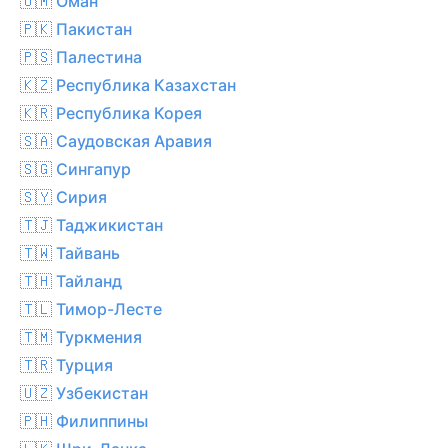
🇴🇲 Оман
🇵🇰 Пакистан
🇵🇸 Палестина
🇰🇿 Республика Казахстан
🇰🇷 Республика Корея
🇸🇦 Саудовская Аравия
🇸🇬 Сингапур
🇸🇾 Сирия
🇹🇯 Таджикистан
🇹🇼 Тайвань
🇹🇭 Тайланд
🇹🇱 Тимор-Лесте
🇹🇲 Туркмения
🇹🇷 Турция
🇺🇿 Узбекистан
🇵🇭 Филиппины