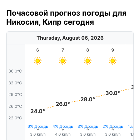
Почасовой прогноз погоды для
Никосия, Кипр сегодня
Thursday, August 06, 2026
6
7
8
9
1
36.0°C
32.0°C
31.
30.0°
29.0°C
28.0°
26.0°
26.0°C
24.0°
22.0°C
6% Дождь
4% Дождь
3% Дождь
2% Дождь
1% Д
↑
↑
↑
↑
3.0 km/h
4.0 km/h
3.0 km/h
3.0 km/h
1.0 k