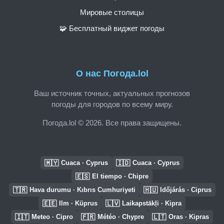
Мировые столицы
🧩 Бесплатный виджет погоды
О нас Погода.lol
Ваш источник точных, актуальных прогнозов
погоды для городов по всему миру.
Погода.lol © 2026. Все права защищены.
🇲🇾
🇮🇩
Cuaca · Cyprus
Cuaca · Cyprus
🇪🇸
El tiempo · Chipre
🇹🇷
🇭🇺
Hava durumu · Kıbrıs Cumhuriyeti
Időjárás · Ciprus
🇪🇪
🇱🇻
Ilm · Küprus
Laikapstākļi · Kipra
🇮🇹
🇫🇷
🇱🇹
Meteo · Cipro
Météo · Chypre
Oras · Kipras