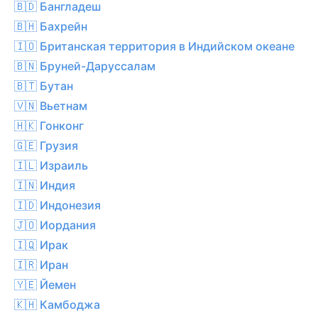
🇧🇩 Бангладеш
🇧🇭 Бахрейн
🇮🇴 Британская территория в Индийском океане
🇧🇳 Бруней-Даруссалам
🇧🇹 Бутан
🇻🇳 Вьетнам
🇭🇰 Гонконг
🇬🇪 Грузия
🇮🇱 Израиль
🇮🇳 Индия
🇮🇩 Индонезия
🇯🇴 Иордания
🇮🇶 Ирак
🇮🇷 Иран
🇾🇪 Йемен
🇰🇭 Камбоджа