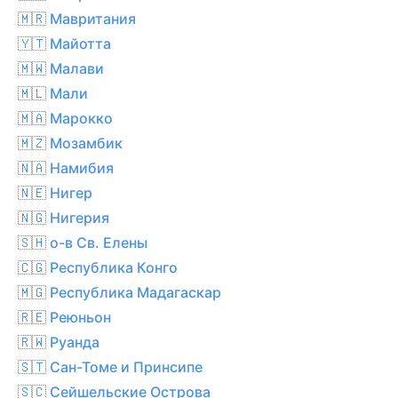
🇲🇷 Мавритания
🇾🇹 Майотта
🇲🇼 Малави
🇲🇱 Мали
🇲🇦 Марокко
🇲🇿 Мозамбик
🇳🇦 Намибия
🇳🇪 Нигер
🇳🇬 Нигерия
🇸🇭 о-в Св. Елены
🇨🇬 Республика Конго
🇲🇬 Республика Мадагаскар
🇷🇪 Реюньон
🇷🇼 Руанда
🇸🇹 Сан-Томе и Принсипе
🇸🇨 Сейшельские Острова