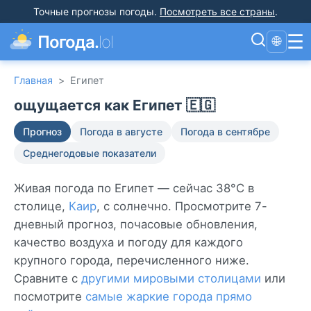
Точные прогнозы погоды
.
Посмотреть все страны
.
☰
Погода.
lol
🌐
Главная
>
Египет
ощущается как Египет 🇪🇬
Прогноз
Погода в августе
Погода в сентябре
Среднегодовые показатели
Живая погода по Египет — сейчас 38°C в
столице,
Каир
, с солнечно. Просмотрите 7-
дневный прогноз, почасовые обновления,
качество воздуха и погоду для каждого
крупного города, перечисленного ниже.
Сравните с
другими мировыми столицами
или
посмотрите
самые жаркие города прямо