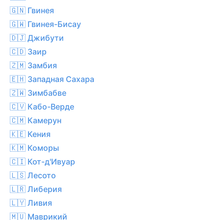
🇬🇳 Гвинея
🇬🇼 Гвинея-Бисау
🇩🇯 Джибути
🇨🇩 Заир
🇿🇲 Замбия
🇪🇭 Западная Сахара
🇿🇼 Зимбабве
🇨🇻 Кабо-Верде
🇨🇲 Камерун
🇰🇪 Кения
🇰🇲 Коморы
🇨🇮 Кот-д'Ивуар
🇱🇸 Лесото
🇱🇷 Либерия
🇱🇾 Ливия
🇲🇺 Маврикий