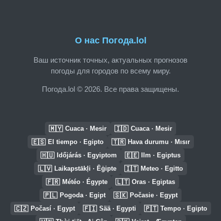
О нас Погода.lol
Ваш источник точных, актуальных прогнозов
погоды для городов по всему миру.
Погода.lol © 2026. Все права защищены.
🇲🇾
🇮🇩
Cuaca · Mesir
Cuaca · Mesir
🇪🇸
🇹🇷
El tiempo · Egipto
Hava durumu · Mısır
🇭🇺
🇪🇪
Időjárás · Egyiptom
Ilm · Egiptus
🇱🇻
🇮🇹
Laikapstākļi · Ēģipte
Meteo · Egitto
🇫🇷
🇱🇹
Météo · Égypte
Oras · Egiptas
🇵🇱
🇸🇰
Pogoda · Egipt
Počasie · Egypt
🇨🇿
🇫🇮
🇵🇹
Počasí · Egypt
Sää · Egypti
Tempo · Egipto