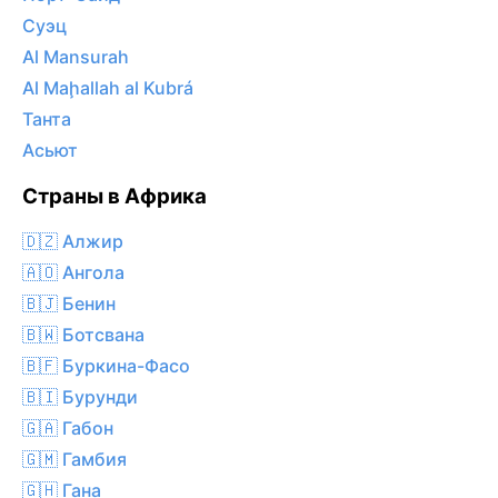
Суэц
Al Mansurah
Al Maḩallah al Kubrá
Танта
Асьют
Страны в Африка
🇩🇿 Алжир
🇦🇴 Ангола
🇧🇯 Бенин
🇧🇼 Ботсвана
🇧🇫 Буркина-Фасо
🇧🇮 Бурунди
🇬🇦 Габон
🇬🇲 Гамбия
🇬🇭 Гана