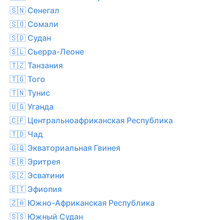
🇸🇳 Сенегал
🇸🇴 Сомали
🇸🇩 Судан
🇸🇱 Сьерра-Леоне
🇹🇿 Танзания
🇹🇬 Того
🇹🇳 Тунис
🇺🇬 Уганда
🇨🇫 Центральноафриканская Республика
🇹🇩 Чад
🇬🇶 Экваториальная Гвинея
🇪🇷 Эритрея
🇸🇿 Эсватини
🇪🇹 Эфиопия
🇿🇦 Южно-Африканская Республика
🇸🇸 Южный Судан