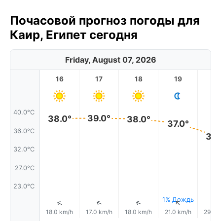
Почасовой прогноз погоды для
Каир, Египет сегодня
Friday, August 07, 2026
16
17
18
19
2
40.0°C
39.0°
38.0°
38.0°
37.0°
36.0°C
34.
32.0°C
27.0°C
23.0°C
1% Дождь
↑
↑
↑
↑
18.0 km/h
17.0 km/h
18.0 km/h
21.0 km/h
29.0 