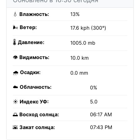
💧
Влажность:
13%
🌬️
Ветер:
17.6 kph (300°)
🌡️
Давление:
1005.0 mb
👁️
Видимость:
10.0 km
🌧️
Осадки:
0.0 mm
☁️
Облачность:
0%
☀️
Индекс УФ:
5.0
🌅
Восход солнца:
06:17 AM
🌇
Закат солнца:
07:43 PM