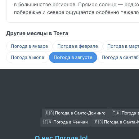
в большинстве регионов. Прямое солнце — редкос
побережье и севере ощущается особенно тяжело
Другие месяцы в Тонга
Погода в январе
Погода в феврале
Погода в мар
Погода в июле
Погода в августе
Погода в сентя
🇩🇴 Погода в Санто-Доминго
🇹🇼 Погода 
🇮🇳 Погода в Ченнаи
🇧🇴 Погода в Санта-
О нас Погода.lol