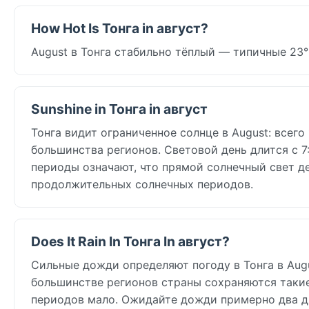
How Hot Is Тонга in август?
August в Тонга стабильно тёплый — типичные 23°
Sunshine in Тонга in август
Тонга видит ограниченное солнце в August: всего 1
большинства регионов. Световой день длится с 7
периоды означают, что прямой солнечный свет д
продолжительных солнечных периодов.
Does It Rain In Тонга In август?
Сильные дожди определяют погоду в Тонга в August
большинстве регионов страны сохраняются таки
периодов мало. Ожидайте дожди примерно два дн