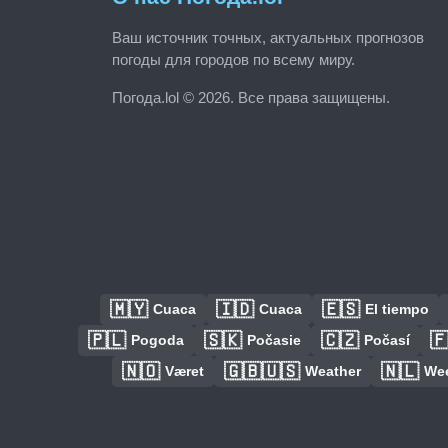
Ваш источник точных, актуальных прогнозов
погоды для городов по всему миру.
Погода.lol © 2026. Все права защищены.
🇲🇾
🇮🇩
🇪🇸
Cuaca
Cuaca
El tiempo
🇵🇱
🇸🇰
🇨🇿

Pogoda
Počasie
Počasí
🇳🇴
🇬🇧🇺🇸
🇳🇱
Været
Weather
We