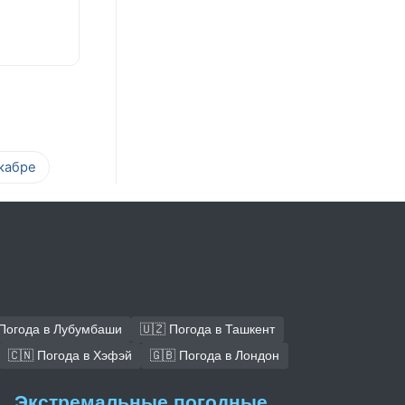
кабре
 Погода в Лубумбаши
🇺🇿 Погода в Ташкент
🇨🇳 Погода в Хэфэй
🇬🇧 Погода в Лондон
Экстремальные погодные