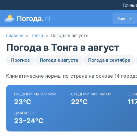
Точные
Погода.
lol
Азия
▼
Главная
>
Тонга
>
Погода в августе
Погода в Тонга в август
Прогноз
Погода в августе
Погода в сентябре
Климатические нормы по стране на основе 14 городо
СРЕДНИЙ МАКСИМУМ
СРЕДНИЙ МИНИМУМ
ОСА
23°C
22°C
11
ДИАПАЗОН
23–24°C