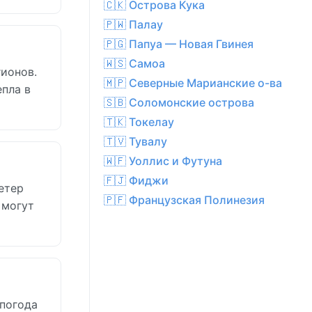
🇨🇰 Острова Кука
🇵🇼 Палау
🇵🇬 Папуа — Новая Гвинея
🇼🇸 Самоа
гионов.
🇲🇵 Северные Марианские о-ва
пла в
🇸🇧 Соломонские острова
🇹🇰 Токелау
🇹🇻 Тувалу
🇼🇫 Уоллис и Футуна
🇫🇯 Фиджи
ветер
🇵🇫 Французская Полинезия
 могут
 погода