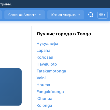
страны
.
🌐
Северная Америка
Южная Америка
▾
▼
▼
Лучшие города в Tonga
Нукуалофа
Lapaha
Коловаи
Haveluloto
Tatakamotonga
Vaini
Houma
Fangale’ounga
‘Ohonua
Kolonga