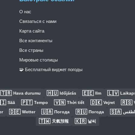
О нас
Связаться с нами
Карта сайта
Все континенты
Все страны
Мировые столицы
🧩 Бесплатный виджет погоды
🇹🇷
🇭🇺
🇪🇪
🇱🇻
Hava durumu
Időjárás
Ilm
Laikaps
🇮
🇵🇹
🇻🇳
🇩🇰
🇷🇸
Sää
Tempo
Thời tiết
Vejret
🇩🇪
🇺🇦
🇷🇺
🇸🇦
er
Wetter
Погода
Погода
الطق
🇹🇼
🇰🇷
天氣預報
날씨