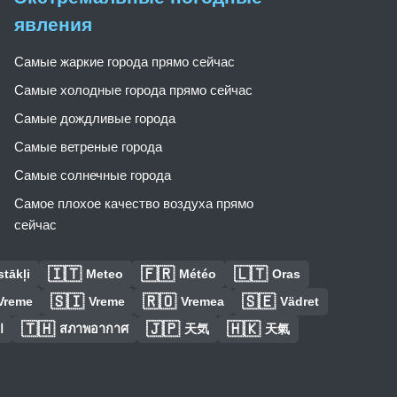
явления
Самые жаркие города прямо сейчас
Самые холодные города прямо сейчас
Самые дождливые города
Самые ветреные города
Самые солнечные города
Самое плохое качество воздуха прямо
сейчас
🇮🇹
🇫🇷
🇱🇹
tākļi
Meteo
Météo
Oras
🇸🇮
🇷🇴
🇸🇪
Vreme
Vreme
Vremea
Vädret
🇹🇭
🇯🇵
🇭🇰
ا
สภาพอากาศ
天気
天氣