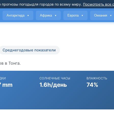
 прогнозы погоды
для городов по всему миру
.
Посмотреть все 
Антарктида
Африка
Европа
Океания
▼
▼
▼
▼
Среднегодовые показатели
в в Тонга.
ДКИ
СОЛНЕЧНЫЕ ЧАСЫ
ВЛАЖНОСТЬ
7 mm
1.6h/день
74%