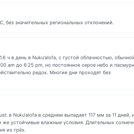
C, без значительных региональных отклонений.
.6 ч в день в Nuku‘alofa, с густой облачностью, обычно
:00 am до 6:25 pm, но постоянное серое небо и пасмур
ействительно редок. Многие дни проходят без
: в Nuku‘alofa в среднем выпадает 117 мм за 11 дней, 
е же устойчивые влажные условия. Длительных солнеч
я из трёх.