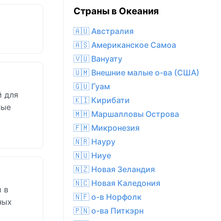
Страны в Океания
🇦🇺 Австралия
🇦🇸 Американское Самоа
🇻🇺 Вануату
🇺🇲 Внешние малые о-ва (США)
🇬🇺 Гуам
й для
🇰🇮 Кирибати
ные
🇲🇭 Маршалловы Острова
🇫🇲 Микронезия
🇳🇷 Науру
🇳🇺 Ниуе
🇳🇿 Новая Зеландия
🇳🇨 Новая Каледония
и в
🇳🇫 о-в Норфолк
ных
🇵🇳 о-ва Питкэрн