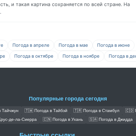
ть, и такая картина сохраняется по всей стране. На
.
те
Погода в апреле
Погода в мае
Погода в июне
бре
Погода в октябре
Погода в ноябре
Погода в де
Популярные города сегодня
в Тайчжун
🇹🇼 Погода в Тайбэй
🇹🇷 Погода в Стамбул
🇨🇩
Крус-де-ла-Сиерра
🇨🇳 Погода в Ухань
🇸🇦 Погода в Джидда
Быстрые ссылки