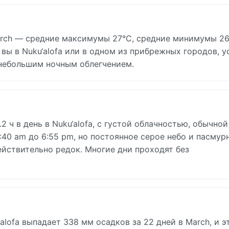
arch — средние максимумы 27°C, средние минимумы 26
ы в Nuku‘alofa или в одном из прибрежных городов, у
 небольшим ночным облегчением.
.2 ч в день в Nuku‘alofa, с густой облачностью, обычной
:40 am до 6:55 pm, но постоянное серое небо и пасмур
ействительно редок. Многие дни проходят без
alofa выпадает 338 мм осадков за 22 дней в March, и э