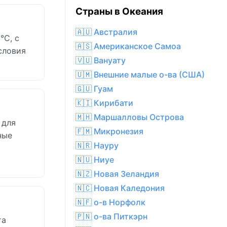
Страны в Океания
🇦🇺 Австралия
°C, с
🇦🇸 Американское Самоа
словия
🇻🇺 Вануату
🇺🇲 Внешние малые о-ва (США)
🇬🇺 Гуам
🇰🇮 Кирибати
🇲🇭 Маршалловы Острова
 для
🇫🇲 Микронезия
ные
🇳🇷 Науру
🇳🇺 Ниуе
🇳🇿 Новая Зеландия
🇳🇨 Новая Каледония
🇳🇫 о-в Норфолк
🇵🇳 о-ва Питкэрн
та