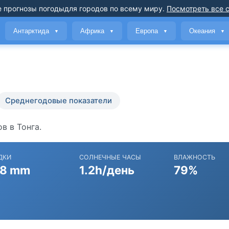
 прогнозы погоды
для городов по всему миру
.
Посмотреть все 
Антарктида
Африка
Европа
Океания
▼
▼
▼
▼
Среднегодовые показатели
в в Тонга.
ДКИ
СОЛНЕЧНЫЕ ЧАСЫ
ВЛАЖНОСТЬ
8 mm
1.2h/день
79%