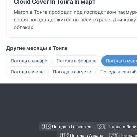
Cloud Cover In Тонга In март
March в Тонга проходит под господством пасмурно
серая погода держится по всей стране. Дни каж
облаках.
Другие месяцы в Тонга
Погода в январе
Погода в феврале
Погода в мар
Погода в июле
Погода в августе
Погода в сентя
🇹🇷 Погода в Газиантеп
🇷🇺 Погода в Лени
🇹🇷 Погода в Анкара
🇨🇳 Погода 