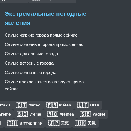
Экстремальные погодные
явления
Самые жаркие города прямо сейчас
Самые холодные города прямо сейчас
Самые дождливые города
Самые ветреные города
Самые солнечные города
Самое плохое качество воздуха прямо
сейчас
🇮🇹
🇫🇷
🇱🇹
tākļi
Meteo
Météo
Oras
🇸🇮
🇷🇴
🇸🇪
Vreme
Vreme
Vremea
Vädret
🇹🇭
🇯🇵
🇭🇰
ا
สภาพอากาศ
天気
天氣