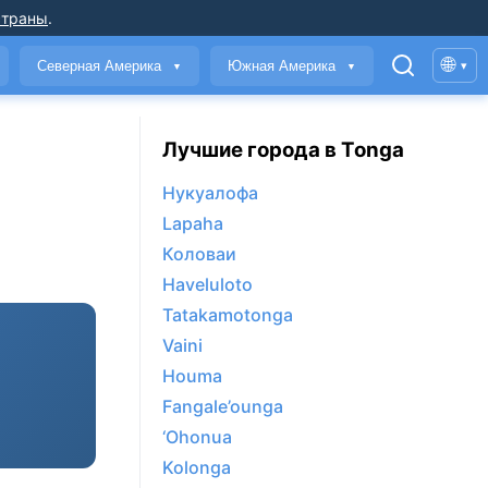
страны
.
🌐
Северная Америка
Южная Америка
▾
▼
▼
Лучшие города в Tonga
Нукуалофа
Lapaha
Коловаи
Haveluloto
Tatakamotonga
Vaini
Houma
Fangale’ounga
‘Ohonua
Kolonga