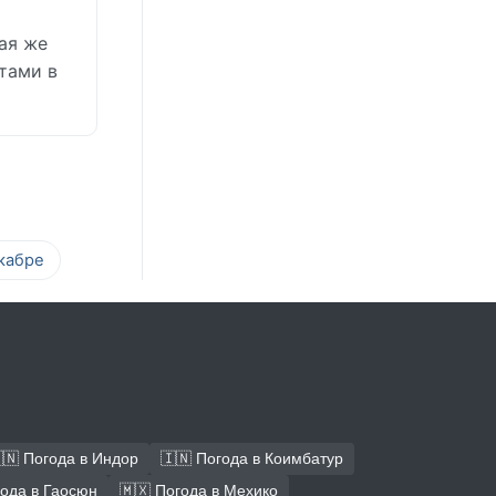
кая же
тами в
кабре
🇳 Погода в Индор
🇮🇳 Погода в Коимбатур
года в Гаосюн
🇲🇽 Погода в Мехико