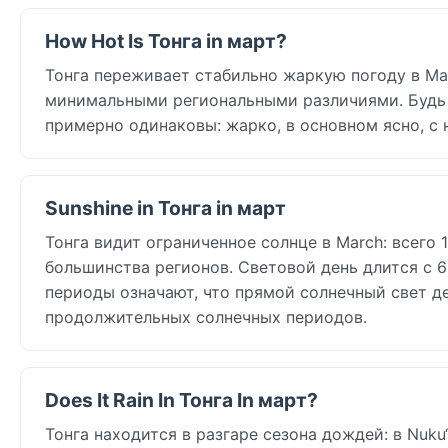
How Hot Is Тонга in март?
Тонга переживает стабильно жаркую погоду в M
минимальными региональными различиями. Будь в
примерно одинаковы: жарко, в основном ясно, с
Sunshine in Тонга in март
Тонга видит ограниченное солнце в March: всего 1
большинства регионов. Световой день длится с 6
периоды означают, что прямой солнечный свет д
продолжительных солнечных периодов.
Does It Rain In Тонга In март?
Тонга находится в разгаре сезона дождей: в Nuku‘