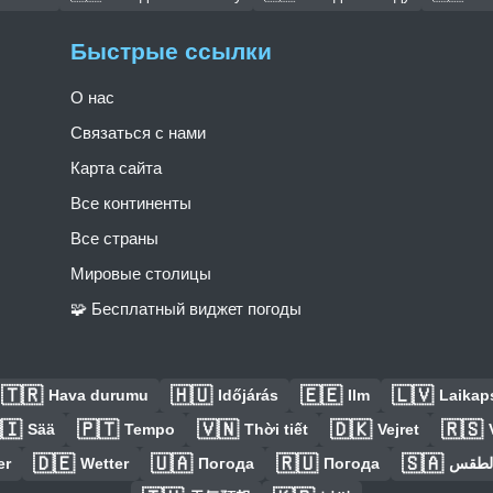
Быстрые ссылки
О нас
Связаться с нами
Карта сайта
Все континенты
Все страны
Мировые столицы
🧩 Бесплатный виджет погоды
🇹🇷
🇭🇺
🇪🇪
🇱🇻
Hava durumu
Időjárás
Ilm
Laikaps
🇮
🇵🇹
🇻🇳
🇩🇰
🇷🇸
Sää
Tempo
Thời tiết
Vejret
🇩🇪
🇺🇦
🇷🇺
🇸🇦
er
Wetter
Погода
Погода
الطق