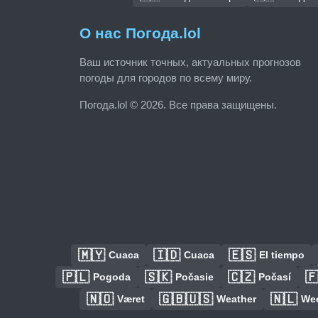
О нас Погода.lol
Ваш источник точных, актуальных прогнозов
погоды для городов по всему миру.
Погода.lol © 2026. Все права защищены.
🇲🇾
🇮🇩
🇪🇸
Cuaca
Cuaca
El tiempo
🇵🇱
🇸🇰
🇨🇿

Pogoda
Počasie
Počasí
🇳🇴
🇬🇧🇺🇸
🇳🇱
Været
Weather
We