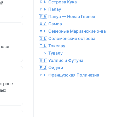
🇨🇰 Острова Кука
ый
🇵🇼 Палау
🇵🇬 Папуа — Новая Гвинея
🇼🇸 Самоа
🇲🇵 Северные Марианские о-ва
🇸🇧 Соломонские острова
🇹🇰 Токелау
носят
🇹🇻 Тувалу
🇼🇫 Уоллис и Футуна
🇫🇯 Фиджи
🇵🇫 Французская Полинезия
стране
ных