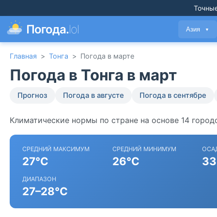
Точные
Погода.
lol
Азия
▼
Главная
>
Тонга
>
Погода в марте
Погода в Тонга в март
Прогноз
Погода в августе
Погода в сентябре
Климатические нормы по стране на основе 14 городо
СРЕДНИЙ МАКСИМУМ
СРЕДНИЙ МИНИМУМ
ОСА
27°C
26°C
33
ДИАПАЗОН
27–28°C