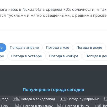
го неба: в Nuku‘alofa в среднем 76% облачности, и та
утся тусклыми и мягко освещёнными, с редкими просве
те
Погода в апреле
Погода в мае
Погода в июне
бре
Погода в октябре
Погода в ноябре
Погода в де
Популярные города сегодня
нград
🇵🇰 Погода в Хайдарабад
🇹🇷 Погода в Диярбакыр

в Пекин
🇨🇳 Погода в Ланьчжоу
🇨🇳 Погода в Чэнду
🇹🇼 По