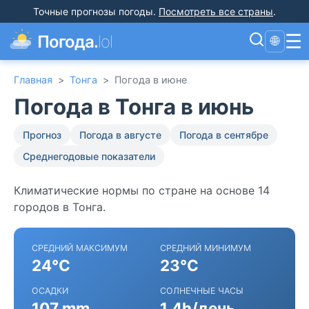
Точные прогнозы погоды
.
Посмотреть все страны
.
☰
Погода.
lol
🌐
Главная
>
Тонга
>
Погода в июне
Погода в Тонга в июнь
Прогноз
Погода в августе
Погода в сентябре
Среднегодовые показатели
Климатические нормы по стране на основе 14
городов в Тонга.
СРЕДНИЙ МАКСИМУМ
СРЕДНИЙ МИНИМУМ
24°C
23°C
ОСАДКИ
СОЛНЕЧНЫЕ ЧАСЫ
107 mm
1.4h/день