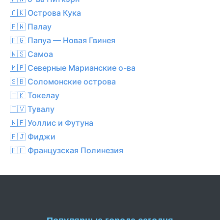
🇨🇰 Острова Кука
🇵🇼 Палау
🇵🇬 Папуа — Новая Гвинея
🇼🇸 Самоа
🇲🇵 Северные Марианские о-ва
🇸🇧 Соломонские острова
🇹🇰 Токелау
🇹🇻 Тувалу
🇼🇫 Уоллис и Футуна
🇫🇯 Фиджи
🇵🇫 Французская Полинезия