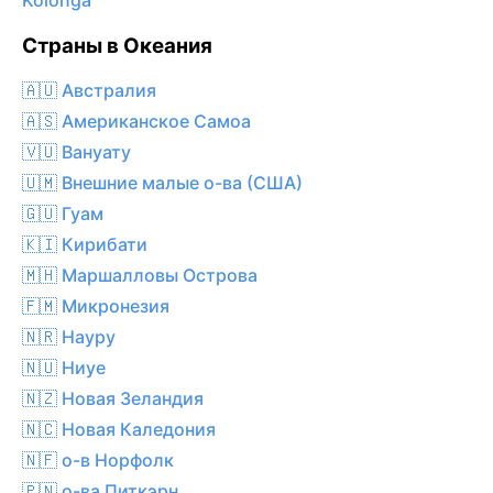
Kolonga
Страны в Океания
🇦🇺 Австралия
🇦🇸 Американское Самоа
🇻🇺 Вануату
🇺🇲 Внешние малые о-ва (США)
🇬🇺 Гуам
🇰🇮 Кирибати
🇲🇭 Маршалловы Острова
🇫🇲 Микронезия
🇳🇷 Науру
🇳🇺 Ниуе
🇳🇿 Новая Зеландия
🇳🇨 Новая Каледония
🇳🇫 о-в Норфолк
🇵🇳 о-ва Питкэрн