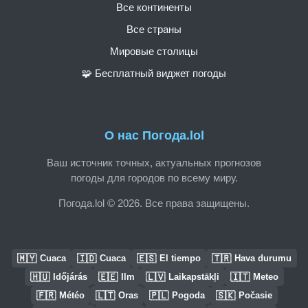
Все континенты
Все страны
Мировые столицы
🧩 Бесплатный виджет погоды
О нас Погода.lol
Ваш источник точных, актуальных прогнозов
погоды для городов по всему миру.
Погода.lol © 2026. Все права защищены.
🇲🇾
🇮🇩
🇪🇸
🇹🇷
Cuaca
Cuaca
El tiempo
Hava durumu
🇭🇺
🇪🇪
🇱🇻
🇮🇹
Időjárás
Ilm
Laikapstākļi
Meteo
🇫🇷
🇱🇹
🇵🇱
🇸🇰
Météo
Oras
Pogoda
Počasie