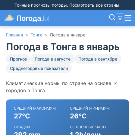
Точные прогнозы погоды
.
Посмотреть все страны
.
☰
Погода.
lol
🌐
Главная
>
Тонга
>
Погода в январе
Погода в Тонга в январь
Прогноз
Погода в августе
Погода в сентябре
Среднегодовые показатели
Климатические нормы по стране на основе 14
городов в Тонга.
СРЕДНИЙ МАКСИМУМ
СРЕДНИЙ МИНИМУМ
27°C
26°C
ОСАДКИ
СОЛНЕЧНЫЕ ЧАСЫ
292 mm
1.2h/день