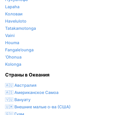
Lapaha
Коловаи
Haveluloto
Tatakamotonga
Vaini
Houma
Fangale’ounga
‘Ohonua
Kolonga
Страны в Океания
🇦🇺 Австралия
🇦🇸 Американское Самоа
🇻🇺 Вануату
🇺🇲 Внешние малые о-ва (США)
🇬🇺 Гуам