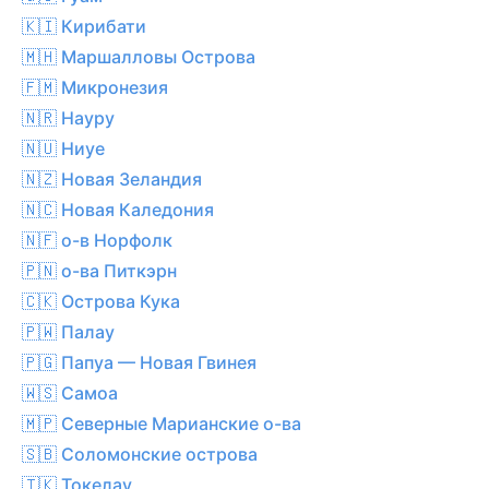
🇰🇮 Кирибати
🇲🇭 Маршалловы Острова
🇫🇲 Микронезия
🇳🇷 Науру
🇳🇺 Ниуе
🇳🇿 Новая Зеландия
🇳🇨 Новая Каледония
🇳🇫 о-в Норфолк
🇵🇳 о-ва Питкэрн
🇨🇰 Острова Кука
🇵🇼 Палау
🇵🇬 Папуа — Новая Гвинея
🇼🇸 Самоа
🇲🇵 Северные Марианские о-ва
🇸🇧 Соломонские острова
🇹🇰 Токелау