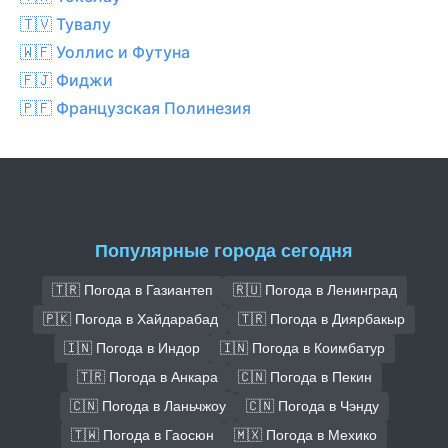
🇹🇻 Тувалу
🇼🇫 Уоллис и Футуна
🇫🇯 Фиджи
🇵🇫 Французская Полинезия
Популярные города сегодня
🇹🇷 Погода в Газиантеп
🇷🇺 Погода в Ленинград
🇵🇰 Погода в Хайдарабад
🇹🇷 Погода в Диярбакыр
🇮🇳 Погода в Индор
🇮🇳 Погода в Коимбатур
🇹🇷 Погода в Анкара
🇨🇳 Погода в Пекин
🇨🇳 Погода в Ланьчжоу
🇨🇳 Погода в Чэнду
🇹🇼 Погода в Гаосюн
🇲🇽 Погода в Мехико