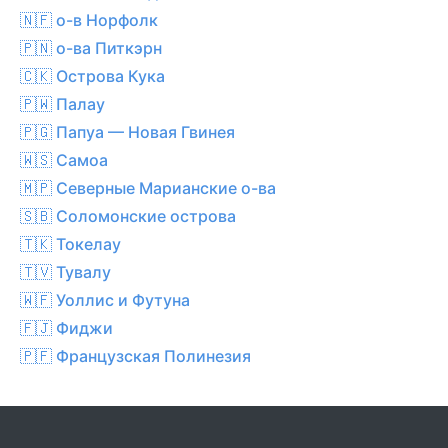
🇳🇫 о-в Норфолк
🇵🇳 о-ва Питкэрн
🇨🇰 Острова Кука
🇵🇼 Палау
🇵🇬 Папуа — Новая Гвинея
🇼🇸 Самоа
🇲🇵 Северные Марианские о-ва
🇸🇧 Соломонские острова
🇹🇰 Токелау
🇹🇻 Тувалу
🇼🇫 Уоллис и Футуна
🇫🇯 Фиджи
🇵🇫 Французская Полинезия