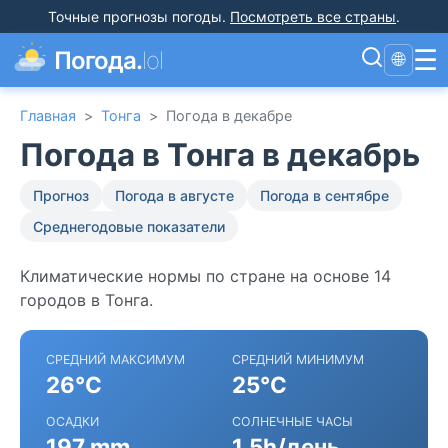
Точные прогнозы погоды
.
Посмотреть все страны
.
☰
Погода.
lol
🌐
Главная
>
Тонга
>
Погода в декабре
Погода в Тонга в декабрь
Прогноз
Погода в августе
Погода в сентябре
Среднегодовые показатели
Климатические нормы по стране на основе 14
городов в Тонга.
СРЕДНИЙ МАКСИМУМ
СРЕДНИЙ МИНИМУМ
26°C
25°C
ОСАДКИ
СОЛНЕЧНЫЕ ЧАСЫ
197 mm
1.5h/день