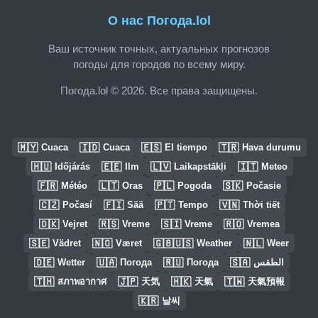
О нас Погода.lol
Ваш источник точных, актуальных прогнозов
погоды для городов по всему миру.
Погода.lol © 2026. Все права защищены.
🇲🇾
🇮🇩
🇪🇸
🇹🇷
Cuaca
Cuaca
El tiempo
Hava durumu
🇭🇺
🇪🇪
🇱🇻
🇮🇹
Időjárás
Ilm
Laikapstākļi
Meteo
🇫🇷
🇱🇹
🇵🇱
🇸🇰
Météo
Oras
Pogoda
Počasie
🇨🇿
🇫🇮
🇵🇹
🇻🇳
Počasí
Sää
Tempo
Thời tiết
🇩🇰
🇷🇸
🇸🇮
🇷🇴
Vejret
Vreme
Vreme
Vremea
🇸🇪
🇳🇴
🇬🇧🇺🇸
🇳🇱
Vädret
Været
Weather
Weer
🇩🇪
🇺🇦
🇷🇺
🇸🇦
Wetter
Погода
Погода
الطقس
🇹🇭
🇯🇵
🇭🇰
🇹🇼
สภาพอากาศ
天気
天氣
天氣預報
🇰🇷
날씨