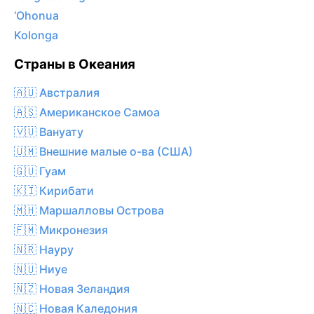
‘Ohonua
Kolonga
Страны в Океания
🇦🇺 Австралия
🇦🇸 Американское Самоа
🇻🇺 Вануату
🇺🇲 Внешние малые о-ва (США)
🇬🇺 Гуам
🇰🇮 Кирибати
🇲🇭 Маршалловы Острова
🇫🇲 Микронезия
🇳🇷 Науру
🇳🇺 Ниуе
🇳🇿 Новая Зеландия
🇳🇨 Новая Каледония