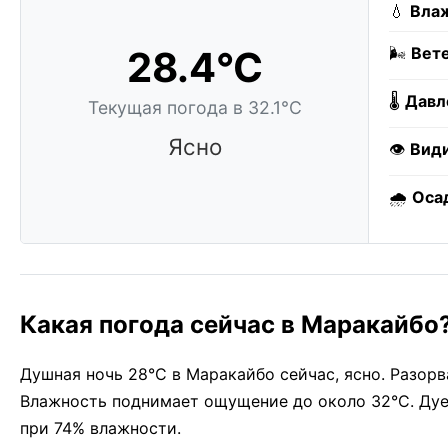
💧
Влаж
28.4°C
🌬️
Вете
🌡️
Давл
Текущая погода в 32.1°C
Ясно
👁️
Вид
🌧️
Оса
Какая погода сейчас в Маракайбо
Душная ночь 28°C в Маракайбо сейчас, ясно. Разорв
Влажность поднимает ощущение до около 32°C. Дует
при 74% влажности.