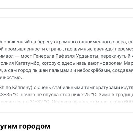
сположенный на берегу огромного одноимённого озера, с
ной промышленности страны, где шумные авениды переме
имвол — мост Генерала Рафаэля Урданеты, перекинутый 
 молния Кататумбо, которую здесь называют «фаролем Мар
, а сам город пышен пальмами и небоскрёбами, создавая
ечностью.
h по Кёппену) с очень стабильными температурами кругл
33–35 °C, ночью не опускаются ниже 25 °C. Зима в тради
гревается до 31–32 °C. Осадков выпадает мало, около 600
интенсивные ливни. Влажность высокая из-за близости оз
жда из натуральных тканей, головной убор, солнцезащит
ругим городом