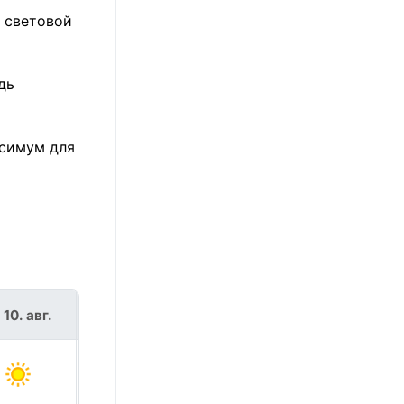
, световой
дь
ксимум для
 10. авг.
вт 11. авг.