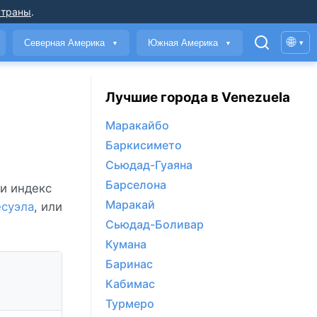
страны
.
🌐
Северная Америка
Южная Америка
▾
▼
▼
Лучшие города в Venezuela
Маракайбо
Баркисимето
Сьюдад-Гуаяна
Барселона
 и индекс
Маракай
суэла
, или
Сьюдад-Боливар
Кумана
Баринас
Кабимас
Турмеро