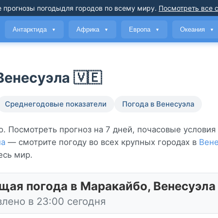
 прогнозы погоды
для городов по всему миру
.
Посмотреть все 
Антарктида
Африка
Европа
Океания
▼
▼
▼
▼
енесуэла 🇻🇪
Среднегодовые показатели
Погода в Венесуэла
о. Посмотреть прогноз на 7 дней, почасовые условия
ла
— смотрите погоду во всех крупных городах в
Вене
есь мир.
щая погода в Маракайбо, Венесуэла
лено в 23:00 сегодня