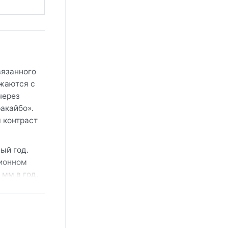
вязанного
жаются с
через
акайбо».
 контраст
ый год.
ционном
 мм в год,
ера, что
ный крем и