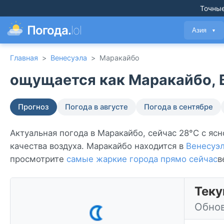
Точные
Погода.
lol
Азия
▼
Главная
>
Венесуэла
>
Маракайбо
ощущается как Маракайбо, В
Прогноз
Погода в августе
Погода в сентябре
Актуальная погода в Маракайбо, сейчас 28°C с ясн
качества воздуха. Маракайбо находится в
Венесуэ
просмотрите
самые жаркие города прямо сейчас
в
Теку
Обнов