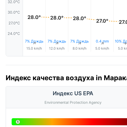
32.0°C
30.0°C
28.0°
28.0°
28.0°
27.0°
27.
27.0°C
24.0°C
7% Дождь
7% Дождь
7% Дождь
0.4 mm
10% Д
↑
↑
↑
↑
15.0 km/h
12.0 km/h
8.0 km/h
5.0 km/h
5.0 k
Индекс качества воздуха in Марака
Индекс US EPA
Environmental Protection Agency
1