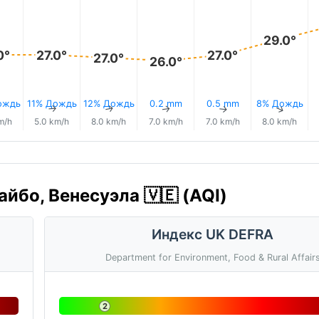
29.0°
0°
27.0°
27.0°
27.0°
26.0°
ождь
11% Дождь
12% Дождь
0.2 mm
0.5 mm
8% Дождь
↑
↑
↑
↑
↑
↑
m/h
5.0 km/h
8.0 km/h
7.0 km/h
7.0 km/h
8.0 km/h
йбо, Венесуэла 🇻🇪 (AQI)
Индекс UK DEFRA
Department for Environment, Food & Rural Affair
2