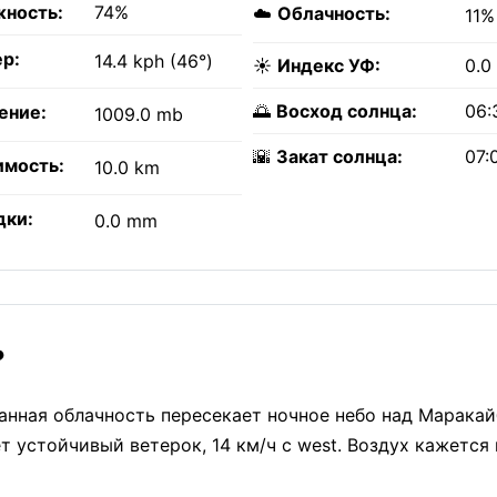
ность:
74%
☁️
Облачность:
11%
р:
14.4 kph (46°)
☀️
Индекс УФ:
0.0
🌅
Восход солнца:
06:
ение:
1009.0 mb
🌇
Закат солнца:
07:
имость:
10.0 km
дки:
0.0 mm
?
анная облачность пересекает ночное небо над Маракай
 устойчивый ветерок, 14 км/ч с west. Воздух кажетс