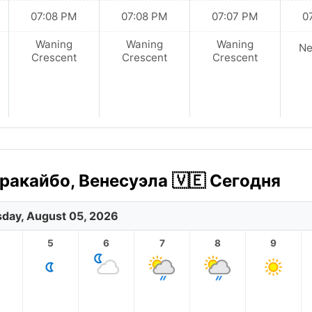
07:08 PM
07:08 PM
07:07 PM
0
Waning
Waning
Waning
N
Crescent
Crescent
Crescent
ракайбо, Венесуэла 🇻🇪 Сегодня
day, August 05, 2026
5
6
7
8
9