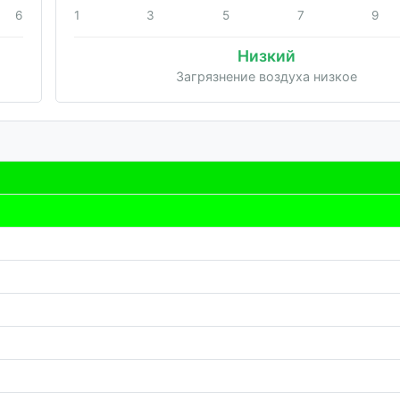
6
1
3
5
7
9
Низкий
Загрязнение воздуха низкое