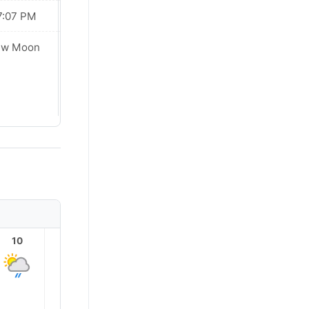
7:07 PM
07:06 PM
ew Moon
New Moon
10
11
12
13
14
15
34.0
34.0°
33.0°
33.0°