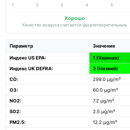
1
2
3
4
5
Хорошо
Качество воздуха считается удовлетворительным
Параметр
Значение
Индекс US EPA:
1 (Хорошо)
Индекс UK DEFRA:
2 (Низкий)
CO:
299.0 µg/m³
O3:
60.0 µg/m³
NO2:
7.2 µg/m³
SO2:
2.5 µg/m³
PM2.5:
12.2 µg/m³