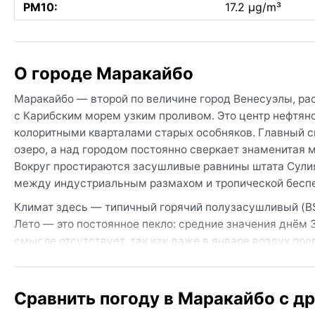
PM10:
17.2 µg/m³
О городе Маракайбо
Маракайбо — второй по величине город Венесуэлы, ра
с Карибским морем узким проливом. Это центр нефтя
колоритными кварталами старых особняков. Главный с
озеро, а над городом постоянно сверкает знаменитая
Вокруг простираются засушливые равнины штата Сулия
между индустриальным размахом и тропической бесп
Климат здесь — типичный горячий полузасушливый (BS
Лето — это постоянное пекло: средние значения днём 
смысле отсутствует, так как даже в январе воздух про
главным образом с октября по декабрь — короткие, но 
усиливает ощущение духоты. В чемодане — лёгкая оде
непромокаемая куртка на случай внезапного дождя.
Сравнить погоду в Маракайбо с д