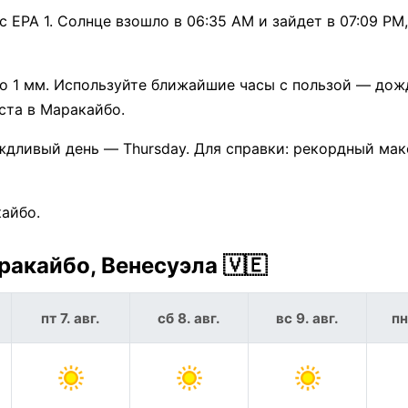
 EPA 1. Солнце взошло в 06:35 AM и зайдет в 07:09 PM
о 1 мм. Используйте ближайшие часы с пользой — дож
уста в Маракайбо.
ждливый день — Thursday. Для справки: рекордный ма
кайбо.
акайбо, Венесуэла 🇻🇪
пт 7. авг.
сб 8. авг.
вс 9. авг.
пн