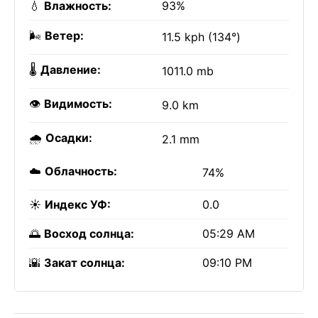
💧
Влажность:
93%
🌬️
Ветер:
11.5 kph (134°)
🌡️
Давление:
1011.0 mb
👁️
Видимость:
9.0 km
🌧️
Осадки:
2.1 mm
☁️
Облачность:
74%
☀️
Индекс УФ:
0.0
🌅
Восход солнца:
05:29 AM
🌇
Закат солнца:
09:10 PM