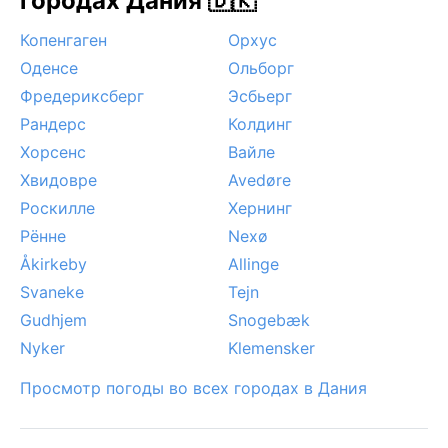
городах Дания 🇩🇰
Копенгаген
Орхус
Оденсе
Ольборг
Фредериксберг
Эсбьерг
Рандерс
Колдинг
Хорсенс
Вайле
Хвидовре
Avedøre
Роскилле
Хернинг
Рённе
Nexø
Åkirkeby
Allinge
Svaneke
Tejn
Gudhjem
Snogebæk
Nyker
Klemensker
Просмотр погоды во всех городах в Дания