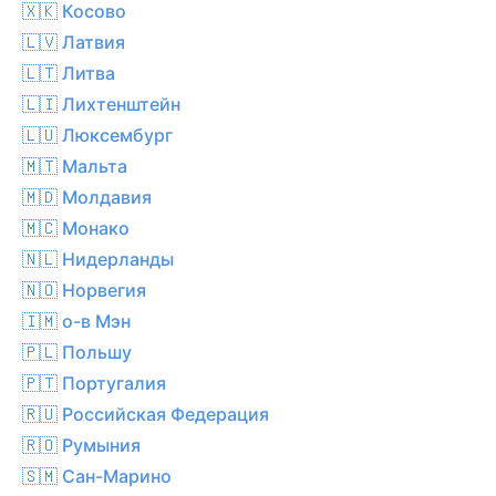
🇽🇰 Косово
🇱🇻 Латвия
🇱🇹 Литва
🇱🇮 Лихтенштейн
🇱🇺 Люксембург
🇲🇹 Мальта
🇲🇩 Молдавия
🇲🇨 Монако
🇳🇱 Нидерланды
🇳🇴 Норвегия
🇮🇲 о-в Мэн
🇵🇱 Польшу
🇵🇹 Португалия
🇷🇺 Российская Федерация
🇷🇴 Румыния
🇸🇲 Сан-Марино