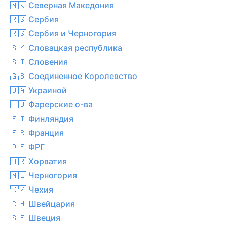
🇲🇰 Северная Македония
🇷🇸 Сербия
🇷🇸 Сербия и Черногория
🇸🇰 Словацкая республика
🇸🇮 Словения
🇬🇧 Соединенное Королевство
🇺🇦 Украиной
🇫🇴 Фарерские о-ва
🇫🇮 Финляндия
🇫🇷 Франция
🇩🇪 ФРГ
🇭🇷 Хорватия
🇲🇪 Черногория
🇨🇿 Чехия
🇨🇭 Швейцария
🇸🇪 Швеция