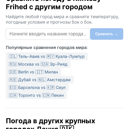
Frihed с другим городом
Найдите любой город мира и сравните температуру,
погодные условия и прогнозы бок о бок.
Сравнить →
Популярные сравнения городов мира:
🇮🇱 Тель-Авив vs 🇲🇾 Куала-Лумпур
🇷🇺 Москва vs 🇸🇦 Эр-Рияд
🇩🇪 Berlin vs 🇮🇹 Милан
🇦🇪 Дубай vs 🇳🇱 Амстердам
🇪🇸 Барселона vs 🇰🇷 Сеул
🇨🇦 Торонто vs 🇨🇳 Пекин
Погода в других крупных