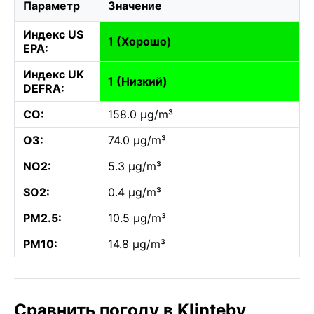
Параметр
Значение
Индекс US
1 (Хорошо)
EPA:
Индекс UK
1 (Низкий)
DEFRA:
CO:
158.0 µg/m³
O3:
74.0 µg/m³
NO2:
5.3 µg/m³
SO2:
0.4 µg/m³
PM2.5:
10.5 µg/m³
PM10:
14.8 µg/m³
Сравнить погоду в Klinteby