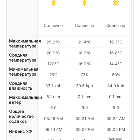
Солнечно
Солнечно
Солнечно
С
Максимальная
25.2°C
21.4°C
19.3°C
температура
20.9°C
18.6°C
16.8°C
Средняя
температура
17.0°C
16.0°C
14.4°C
Минимальная
температура
76%
72%
60%
Средняя
33.1 kph
39.6 kph
34.9 kph
влажность
8.1 mm
0.1 mm
0.1 mm
Максимальный
ветер
6.0
6.0
5.0
Общее
количество
05:29 AM
05:31 AM
05:32 AM
0
осадков
09:10 PM
09:07 PM
09:05 PM
Индекс УФ
Waning