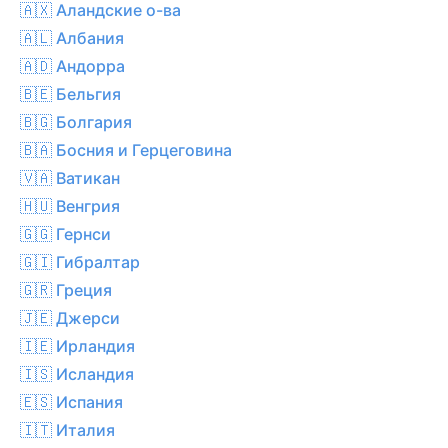
🇦🇽 Аландские о-ва
🇦🇱 Албания
🇦🇩 Андорра
🇧🇪 Бельгия
🇧🇬 Болгария
🇧🇦 Босния и Герцеговина
🇻🇦 Ватикан
🇭🇺 Венгрия
🇬🇬 Гернси
🇬🇮 Гибралтар
🇬🇷 Греция
🇯🇪 Джерси
🇮🇪 Ирландия
🇮🇸 Исландия
🇪🇸 Испания
🇮🇹 Италия