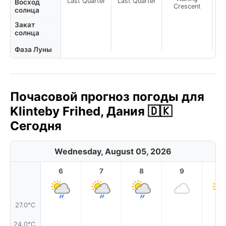
Last Quarter
Last Quarter
Восход
Crescent
солнца
Закат
солнца
Фаза Луны
Почасовой прогноз погоды для
Klinteby Frihed, Дания 🇩🇰
Сегодня
Wednesday, August 05, 2026
6
7
8
9
1
27.0°C
24.0°C