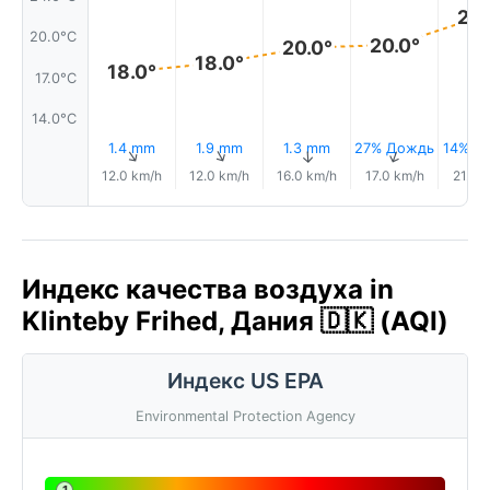
22.
20.0°C
20.0°
20.0°
18.0°
18.0°
17.0°C
14.0°C
1.4 mm
1.9 mm
1.3 mm
27% Дождь
14% Д
↑
↑
↑
↑
12.0 km/h
12.0 km/h
16.0 km/h
17.0 km/h
21.0 
Индекс качества воздуха in
Klinteby Frihed, Дания 🇩🇰 (AQI)
Индекс US EPA
Environmental Protection Agency