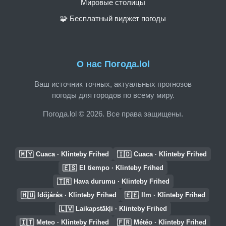
Мировые столицы
🧩 Бесплатный виджет погоды
О нас Погода.lol
Ваш источник точных, актуальных прогнозов
погоды для городов по всему миру.
Погода.lol © 2026. Все права защищены.
🇲🇾
🇮🇩
Cuaca · Klinteby Frihed
Cuaca · Klinteby Frihed
🇪🇸
El tiempo · Klinteby Frihed
🇹🇷
Hava durumu · Klinteby Frihed
🇭🇺
🇪🇪
Időjárás · Klinteby Frihed
Ilm · Klinteby Frihed
🇱🇻
Laikapstākļi · Klinteby Frihed
🇮🇹
🇫🇷
Meteo · Klinteby Frihed
Météo · Klinteby Frihed