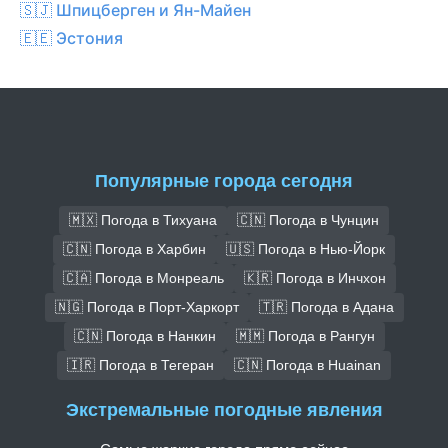
🇸🇯 Шпицберген и Ян-Майен
🇪🇪 Эстония
Популярные города сегодня
🇲🇽 Погода в Тихуана
🇨🇳 Погода в Чунцин
🇨🇳 Погода в Харбин
🇺🇸 Погода в Нью-Йорк
🇨🇦 Погода в Монреаль
🇰🇷 Погода в Инчхон
🇳🇬 Погода в Порт-Харкорт
🇹🇷 Погода в Адана
🇨🇳 Погода в Нанкин
🇲🇲 Погода в Рангун
🇮🇷 Погода в Тегеран
🇨🇳 Погода в Huainan
Экстремальные погодные явления