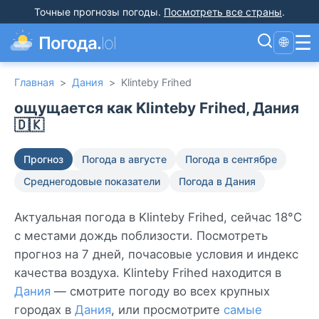
Точные прогнозы погоды
.
Посмотреть все страны
.
☰
Погода.
lol
🌐
Главная
>
Дания
>
Klinteby Frihed
ощущается как Klinteby Frihed, Дания
🇩🇰
Прогноз
Погода в августе
Погода в сентябре
Среднегодовые показатели
Погода в Дания
Актуальная погода в Klinteby Frihed, сейчас 18°C
с местами дождь поблизости. Посмотреть
прогноз на 7 дней, почасовые условия и индекс
качества воздуха. Klinteby Frihed находится в
Дания
— смотрите погоду во всех крупных
городах в
Дания
, или просмотрите
самые