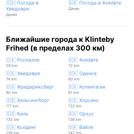
🇩🇰 Погода в
🇩🇰 Погода в Avedøre
Хвидовре
Дания
Дания
Ближайшие города к Klinteby
Frihed (в пределах 300 км)
🇩🇰 Роскилле
🇩🇰 Avedøre
58 km
72 km
🇩🇰 Хвидовре
🇩🇰 Оденсе
74 km
80 km
🇩🇰 Фредериксберг
🇩🇰 Копенгаген
80 km
81 km
🇸🇪 Хельсингборг
🇩🇰 Хорсенс
117 km
132 km
🇩🇪 Киль
🇩🇰 Орхус
135 km
138 km
🇩🇰 Колдинг
🇩🇰 Вайле
138 km
142 km