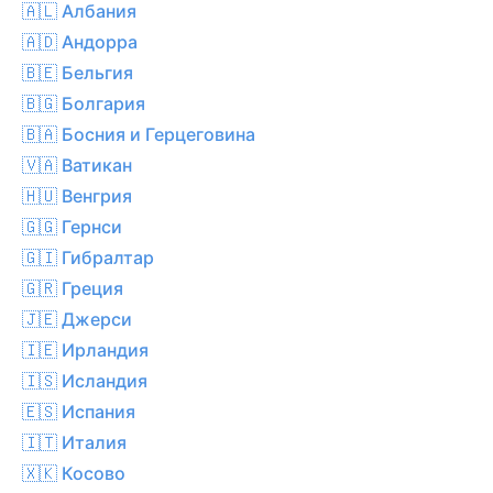
🇦🇱 Албания
🇦🇩 Андорра
🇧🇪 Бельгия
🇧🇬 Болгария
🇧🇦 Босния и Герцеговина
🇻🇦 Ватикан
🇭🇺 Венгрия
🇬🇬 Гернси
🇬🇮 Гибралтар
🇬🇷 Греция
🇯🇪 Джерси
🇮🇪 Ирландия
🇮🇸 Исландия
🇪🇸 Испания
🇮🇹 Италия
🇽🇰 Косово