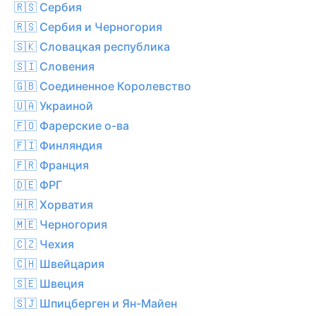
🇷🇸 Сербия
🇷🇸 Сербия и Черногория
🇸🇰 Словацкая республика
🇸🇮 Словения
🇬🇧 Соединенное Королевство
🇺🇦 Украиной
🇫🇴 Фарерские о-ва
🇫🇮 Финляндия
🇫🇷 Франция
🇩🇪 ФРГ
🇭🇷 Хорватия
🇲🇪 Черногория
🇨🇿 Чехия
🇨🇭 Швейцария
🇸🇪 Швеция
🇸🇯 Шпицберген и Ян-Майен