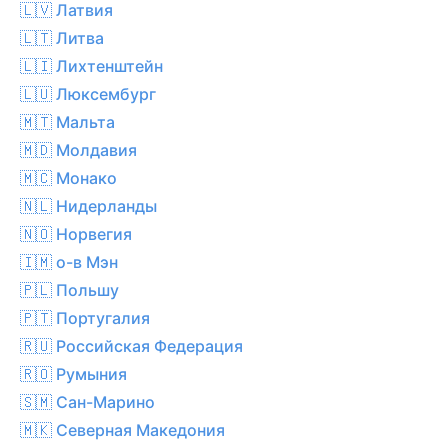
🇱🇻 Латвия
🇱🇹 Литва
🇱🇮 Лихтенштейн
🇱🇺 Люксембург
🇲🇹 Мальта
🇲🇩 Молдавия
🇲🇨 Монако
🇳🇱 Нидерланды
🇳🇴 Норвегия
🇮🇲 о-в Мэн
🇵🇱 Польшу
🇵🇹 Португалия
🇷🇺 Российская Федерация
🇷🇴 Румыния
🇸🇲 Сан-Марино
🇲🇰 Северная Македония