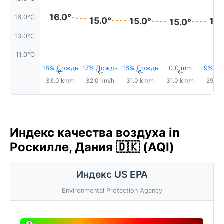
16.0°
16.0°C
15.0°
15.0°
15.
15.0°
13.0°C
11.0°C
18% Дождь
17% Дождь
16% Дождь
0.0 mm
9% Д
↑
↑
↑
↑
33.0 km/h
32.0 km/h
31.0 km/h
31.0 km/h
29.0 
Индекс качества воздуха in
Роскилле, Дания 🇩🇰 (AQI)
Индекс US EPA
Environmental Protection Agency