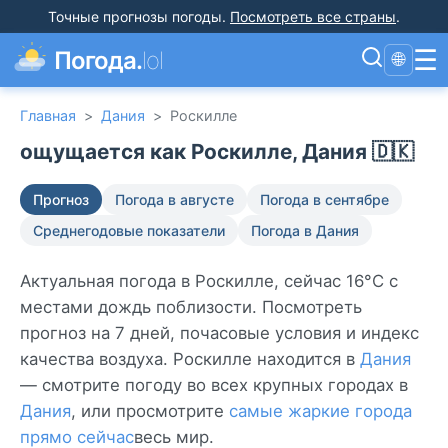
Точные прогнозы погоды
.
Посмотреть все страны
.
☰
Погода.
lol
🌐
Главная
>
Дания
>
Роскилле
ощущается как Роскилле, Дания 🇩🇰
Прогноз
Погода в августе
Погода в сентябре
Среднегодовые показатели
Погода в Дания
Актуальная погода в Роскилле, сейчас 16°C с
местами дождь поблизости. Посмотреть
прогноз на 7 дней, почасовые условия и индекс
качества воздуха. Роскилле находится в
Дания
— смотрите погоду во всех крупных городах в
Дания
, или просмотрите
самые жаркие города
прямо сейчас
весь мир.