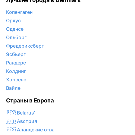
Лучшие города в Denmark
Копенгаген
Орхус
Оденсе
Ольборг
Фредериксберг
Эсбьерг
Рандерс
Колдинг
Хорсенс
Вайле
Страны в Европа
🇧🇾 Belarus’
🇦🇹 Австрия
🇦🇽 Аландские о-ва