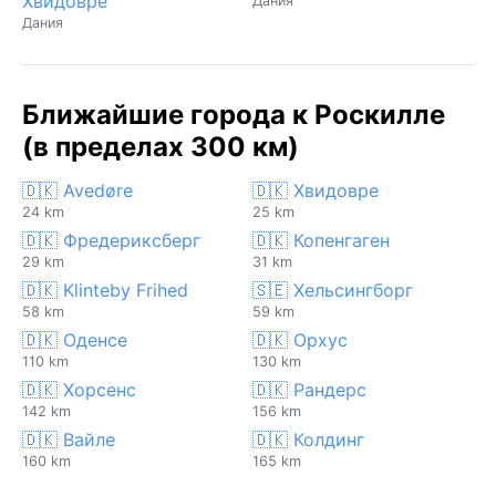
Хвидовре
Дания
Дания
Ближайшие города к Роскилле
(в пределах 300 км)
🇩🇰 Avedøre
🇩🇰 Хвидовре
24 km
25 km
🇩🇰 Фредериксберг
🇩🇰 Копенгаген
29 km
31 km
🇩🇰 Klinteby Frihed
🇸🇪 Хельсингборг
58 km
59 km
🇩🇰 Оденсе
🇩🇰 Орхус
110 km
130 km
🇩🇰 Хорсенс
🇩🇰 Рандерс
142 km
156 km
🇩🇰 Вайле
🇩🇰 Колдинг
160 km
165 km