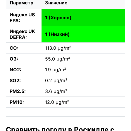
Параметр
Значение
Индекс US
1 (Хорошо)
EPA:
Индекс UK
1 (Низкий)
DEFRA:
CO:
113.0 µg/m³
O3:
55.0 µg/m³
NO2:
1.9 µg/m³
SO2:
0.2 µg/m³
PM2.5:
3.6 µg/m³
PM10:
12.0 µg/m³
Сравнить погоду в Роскилле с