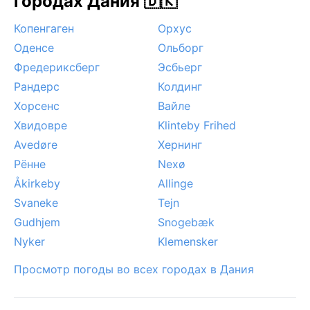
городах Дания 🇩🇰
Копенгаген
Орхус
Оденсе
Ольборг
Фредериксберг
Эсбьерг
Рандерс
Колдинг
Хорсенс
Вайле
Хвидовре
Klinteby Frihed
Avedøre
Хернинг
Рённе
Nexø
Åkirkeby
Allinge
Svaneke
Tejn
Gudhjem
Snogebæk
Nyker
Klemensker
Просмотр погоды во всех городах в Дания