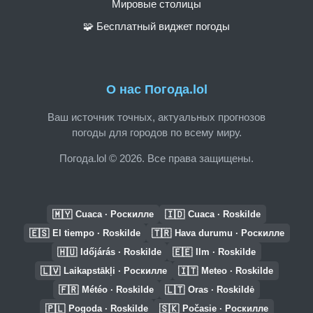
Мировые столицы
🧩 Бесплатный виджет погоды
О нас Погода.lol
Ваш источник точных, актуальных прогнозов
погоды для городов по всему миру.
Погода.lol © 2026. Все права защищены.
🇲🇾
🇮🇩
Cuaca · Роскилле
Cuaca · Roskilde
🇪🇸
🇹🇷
El tiempo · Roskilde
Hava durumu · Роскилле
🇭🇺
🇪🇪
Időjárás · Roskilde
Ilm · Roskilde
🇱🇻
🇮🇹
Laikapstākļi · Роскилле
Meteo · Roskilde
🇫🇷
🇱🇹
Météo · Roskilde
Oras · Roskildė
🇵🇱
🇸🇰
Pogoda · Roskilde
Počasie · Роскилле