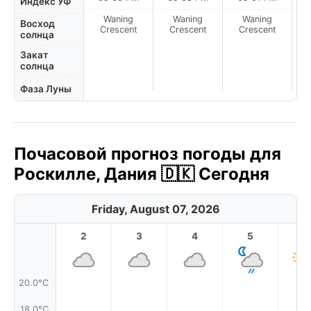
Индекс УФ
Waning
Waning
Waning
N
Восход
Crescent
Crescent
Crescent
солнца
Закат
солнца
Фаза Луны
Почасовой прогноз погоды для
Роскилле, Дания 🇩🇰 Сегодня
Friday, August 07, 2026
2
3
4
5
6
20.0°C
18.0°C