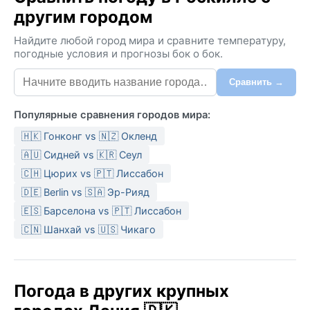
другим городом
Найдите любой город мира и сравните температуру,
погодные условия и прогнозы бок о бок.
Сравнить →
Популярные сравнения городов мира:
🇭🇰 Гонконг vs 🇳🇿 Окленд
🇦🇺 Сидней vs 🇰🇷 Сеул
🇨🇭 Цюрих vs 🇵🇹 Лиссабон
🇩🇪 Berlin vs 🇸🇦 Эр-Рияд
🇪🇸 Барселона vs 🇵🇹 Лиссабон
🇨🇳 Шанхай vs 🇺🇸 Чикаго
Погода в других крупных