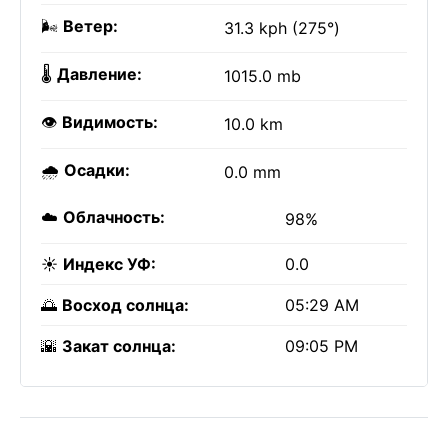
🌬️
Ветер:
31.3 kph (275°)
🌡️
Давление:
1015.0 mb
👁️
Видимость:
10.0 km
🌧️
Осадки:
0.0 mm
☁️
Облачность:
98%
☀️
Индекс УФ:
0.0
🌅
Восход солнца:
05:29 AM
🌇
Закат солнца:
09:05 PM