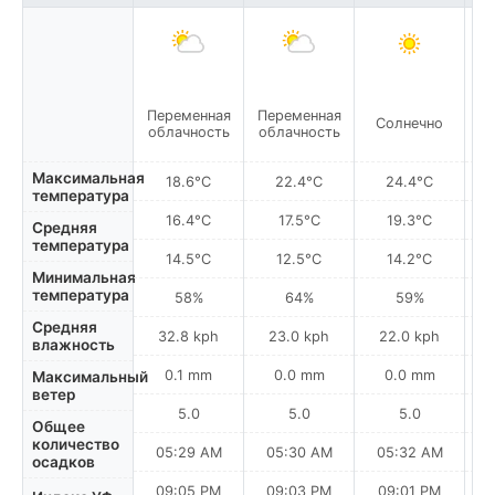
Переменная
Переменная
Солнечно
С
облачность
облачность
Максимальная
18.6°C
22.4°C
24.4°C
температура
16.4°C
17.5°C
19.3°C
Средняя
температура
14.5°C
12.5°C
14.2°C
Минимальная
температура
58%
64%
59%
Средняя
32.8 kph
23.0 kph
22.0 kph
влажность
0.1 mm
0.0 mm
0.0 mm
Максимальный
ветер
5.0
5.0
5.0
Общее
количество
05:29 AM
05:30 AM
05:32 AM
0
осадков
09:05 PM
09:03 PM
09:01 PM