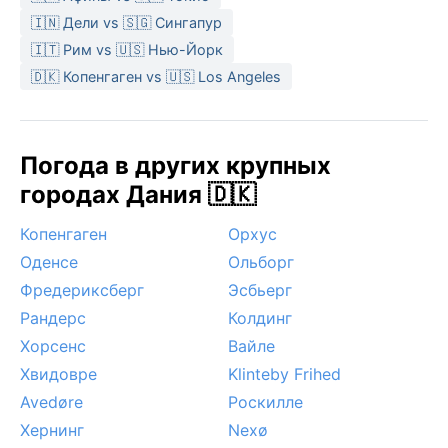
🇮🇳 Дели vs 🇸🇬 Сингапур
🇮🇹 Рим vs 🇺🇸 Нью-Йорк
🇩🇰 Копенгаген vs 🇺🇸 Los Angeles
Погода в других крупных
городах Дания 🇩🇰
Копенгаген
Орхус
Оденсе
Ольборг
Фредериксберг
Эсбьерг
Рандерс
Колдинг
Хорсенс
Вайле
Хвидовре
Klinteby Frihed
Avedøre
Роскилле
Хернинг
Nexø