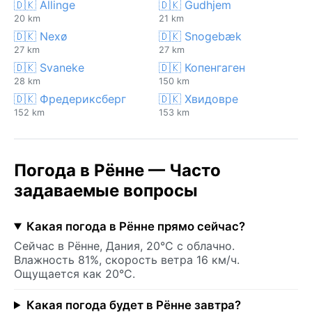
🇩🇰 Allinge
🇩🇰 Gudhjem
20 km
21 km
🇩🇰 Nexø
🇩🇰 Snogebæk
27 km
27 km
🇩🇰 Svaneke
🇩🇰 Копенгаген
28 km
150 km
🇩🇰 Фредериксберг
🇩🇰 Хвидовре
152 km
153 km
Погода в Рённе — Часто
задаваемые вопросы
Какая погода в Рённе прямо сейчас?
Сейчас в Рённе, Дания, 20°C с облачно.
Влажность 81%, скорость ветра 16 км/ч.
Ощущается как 20°C.
Какая погода будет в Рённе завтра?