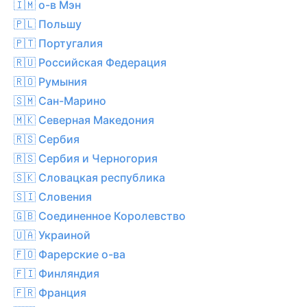
🇮🇲 о-в Мэн
🇵🇱 Польшу
🇵🇹 Португалия
🇷🇺 Российская Федерация
🇷🇴 Румыния
🇸🇲 Сан-Марино
🇲🇰 Северная Македония
🇷🇸 Сербия
🇷🇸 Сербия и Черногория
🇸🇰 Словацкая республика
🇸🇮 Словения
🇬🇧 Соединенное Королевство
🇺🇦 Украиной
🇫🇴 Фарерские о-ва
🇫🇮 Финляндия
🇫🇷 Франция