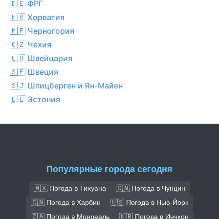
🇩🇪 ФРГ
🇭🇷 Хорватия
🇲🇪 Черногория
🇨🇿 Чехия
🇨🇭 Швейцария
🇸🇪 Швеция
🇸🇯 Шпицберген и Ян-Майен
🇪🇪 Эстония
Популярные города сегодня
🇲🇽 Погода в Тихуана
🇨🇳 Погода в Чунцин
🇨🇳 Погода в Харбин
🇺🇸 Погода в Нью-Йорк
🇨🇦 Погода в Монреаль
🇰🇷 Погода в Инчхон