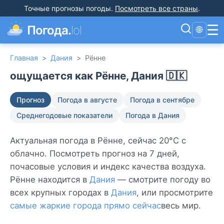
Точные прогнозы погоды
.
Посмотреть все страны
.
☰
Погода.
lol
🌐
Главная
>
Дания
>
Рённе
ощущается как Рённе, Дания 🇩🇰
Прогноз
Погода в августе
Погода в сентябре
Среднегодовые показатели
Погода в Дания
Актуальная погода в Рённе, сейчас 20°C с
облачно. Посмотреть прогноз на 7 дней,
почасовые условия и индекс качества воздуха.
Рённе находится в
Дания
— смотрите погоду во
всех крупных городах в
Дания
, или просмотрите
самые жаркие города прямо сейчас
весь мир.