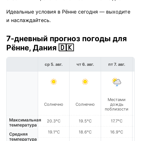
Идеальные условия в Рённе сегодня — выходите
и наслаждайтесь.
7-дневный прогноз погоды для
Рённе, Дания 🇩🇰
ср 5. авг.
чт 6. авг.
пт 7. авг.
с
Местами
Солнечно
Солнечно
дождь
С
поблизости
Максимальная
20.3°C
19.5°C
17.7°C
температура
19.1°C
18.6°C
16.9°C
Средняя
температура