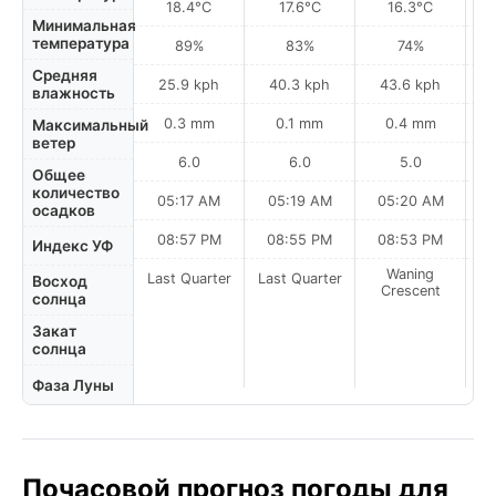
18.4°C
17.6°C
16.3°C
Минимальная
температура
89%
83%
74%
Средняя
25.9 kph
40.3 kph
43.6 kph
влажность
0.3 mm
0.1 mm
0.4 mm
Максимальный
ветер
6.0
6.0
5.0
Общее
количество
05:17 AM
05:19 AM
05:20 AM
0
осадков
08:57 PM
08:55 PM
08:53 PM
Индекс УФ
Waning
Last Quarter
Last Quarter
Восход
Crescent
солнца
Закат
солнца
Фаза Луны
Почасовой прогноз погоды для