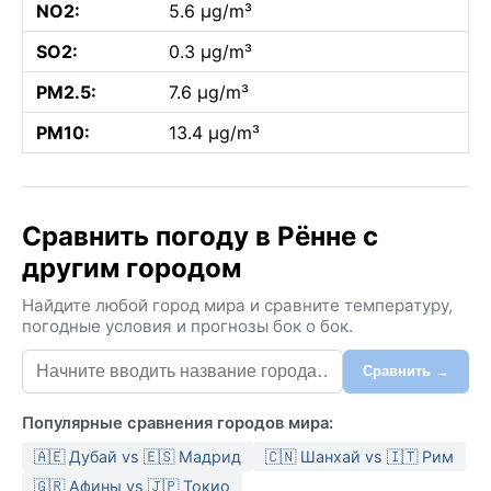
NO2:
5.6 µg/m³
SO2:
0.3 µg/m³
PM2.5:
7.6 µg/m³
PM10:
13.4 µg/m³
Сравнить погоду в Рённе с
другим городом
Найдите любой город мира и сравните температуру,
погодные условия и прогнозы бок о бок.
Сравнить →
Популярные сравнения городов мира:
🇦🇪 Дубай vs 🇪🇸 Мадрид
🇨🇳 Шанхай vs 🇮🇹 Рим
🇬🇷 Афины vs 🇯🇵 Токио