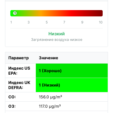
1
1
3
5
7
9
10
Низкий
Загрязнение воздуха низкое
Параметр
Значение
Индекс US
1 (Хорошо)
EPA:
Индекс UK
1 (Низкий)
DEFRA:
CO:
156.0 µg/m³
O3:
117.0 µg/m³