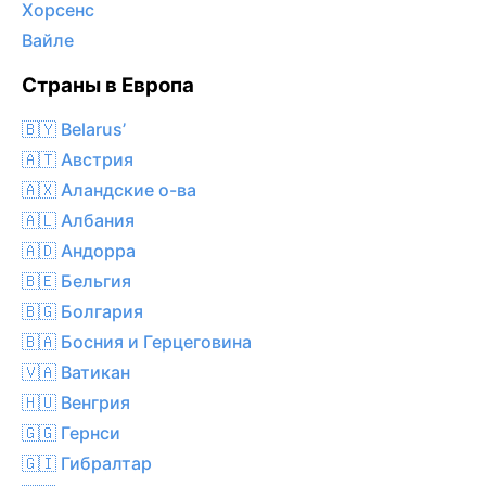
Хорсенс
Вайле
Страны в Европа
🇧🇾 Belarus’
🇦🇹 Австрия
🇦🇽 Аландские о-ва
🇦🇱 Албания
🇦🇩 Андорра
🇧🇪 Бельгия
🇧🇬 Болгария
🇧🇦 Босния и Герцеговина
🇻🇦 Ватикан
🇭🇺 Венгрия
🇬🇬 Гернси
🇬🇮 Гибралтар