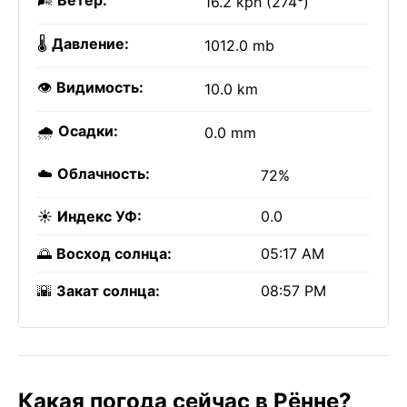
🌬️
Ветер:
16.2 kph (274°)
🌡️
Давление:
1012.0 mb
👁️
Видимость:
10.0 km
🌧️
Осадки:
0.0 mm
☁️
Облачность:
72%
☀️
Индекс УФ:
0.0
🌅
Восход солнца:
05:17 AM
🌇
Закат солнца:
08:57 PM
Какая погода сейчас в Рённе?