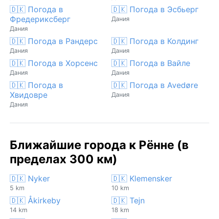
🇩🇰 Погода в
🇩🇰 Погода в Эсбьерг
Фредериксберг
Дания
Дания
🇩🇰 Погода в Рандерс
🇩🇰 Погода в Колдинг
Дания
Дания
🇩🇰 Погода в Хорсенс
🇩🇰 Погода в Вайле
Дания
Дания
🇩🇰 Погода в
🇩🇰 Погода в Avedøre
Хвидовре
Дания
Дания
Ближайшие города к Рённе (в
пределах 300 км)
🇩🇰 Nyker
🇩🇰 Klemensker
5 km
10 km
🇩🇰 Åkirkeby
🇩🇰 Tejn
14 km
18 km