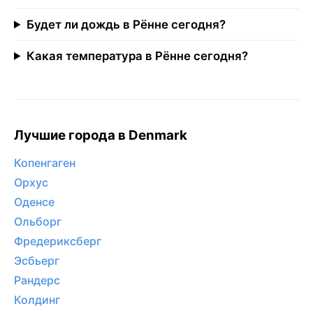
Будет ли дождь в Рённе сегодня?
Какая температура в Рённе сегодня?
Лучшие города в Denmark
Копенгаген
Орхус
Оденсе
Ольборг
Фредериксберг
Эсбьерг
Рандерс
Колдинг