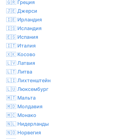
🇬🇷 Греция
🇯🇪 Джерси
🇮🇪 Ирландия
🇮🇸 Исландия
🇪🇸 Испания
🇮🇹 Италия
🇽🇰 Косово
🇱🇻 Латвия
🇱🇹 Литва
🇱🇮 Лихтенштейн
🇱🇺 Люксембург
🇲🇹 Мальта
🇲🇩 Молдавия
🇲🇨 Монако
🇳🇱 Нидерланды
🇳🇴 Норвегия