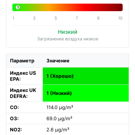
1
1
3
5
7
9
10
Низкий
Загрязнение воздуха низкое
Параметр
Значение
Индекс US
1 (Хорошо)
EPA:
Индекс UK
1 (Низкий)
DEFRA:
CO:
114.0 µg/m³
O3:
69.0 µg/m³
NO2:
2.6 µg/m³