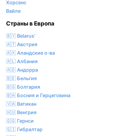
Хорсенс
Вайле
Страны в Европа
🇧🇾 Belarus’
🇦🇹 Австрия
🇦🇽 Аландские о-ва
🇦🇱 Албания
🇦🇩 Андорра
🇧🇪 Бельгия
🇧🇬 Болгария
🇧🇦 Босния и Герцеговина
🇻🇦 Ватикан
🇭🇺 Венгрия
🇬🇬 Гернси
🇬🇮 Гибралтар