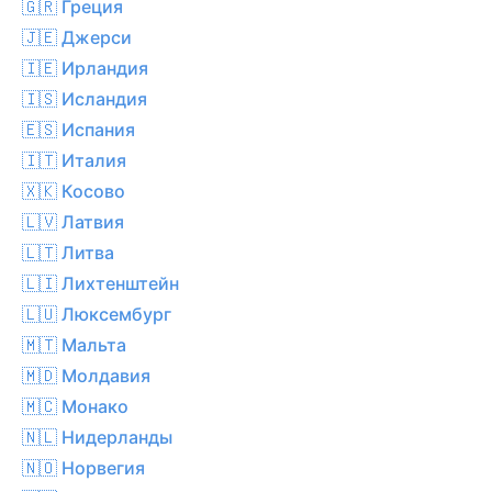
🇬🇷 Греция
🇯🇪 Джерси
🇮🇪 Ирландия
🇮🇸 Исландия
🇪🇸 Испания
🇮🇹 Италия
🇽🇰 Косово
🇱🇻 Латвия
🇱🇹 Литва
🇱🇮 Лихтенштейн
🇱🇺 Люксембург
🇲🇹 Мальта
🇲🇩 Молдавия
🇲🇨 Монако
🇳🇱 Нидерланды
🇳🇴 Норвегия