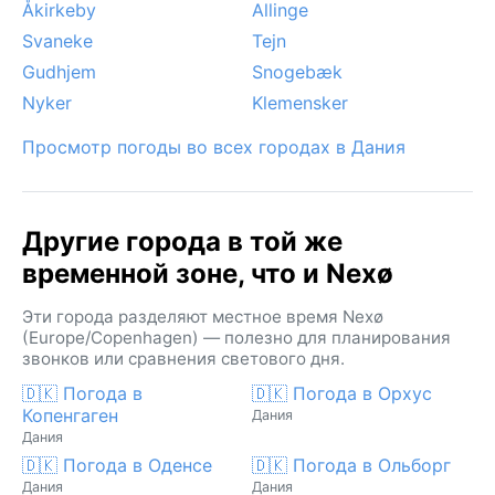
Åkirkeby
Allinge
Svaneke
Tejn
Gudhjem
Snogebæk
Nyker
Klemensker
Просмотр погоды во всех городах в Дания
Другие города в той же
временной зоне, что и Nexø
Эти города разделяют местное время Nexø
(Europe/Copenhagen) — полезно для планирования
звонков или сравнения светового дня.
🇩🇰 Погода в
🇩🇰 Погода в Орхус
Копенгаген
Дания
Дания
🇩🇰 Погода в Оденсе
🇩🇰 Погода в Ольборг
Дания
Дания