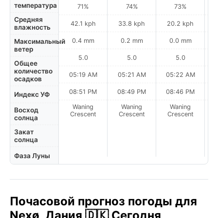
температура
71%
74%
73%
Средняя
42.1 kph
33.8 kph
20.2 kph
влажность
0.4 mm
0.2 mm
0.0 mm
Максимальный
ветер
5.0
5.0
5.0
Общее
количество
05:19 AM
05:21 AM
05:22 AM
0
осадков
08:51 PM
08:49 PM
08:46 PM
Индекс УФ
Waning
Waning
Waning
N
Восход
Crescent
Crescent
Crescent
солнца
Закат
солнца
Фаза Луны
Почасовой прогноз погоды для
Nexø, Дания 🇩🇰 Сегодня