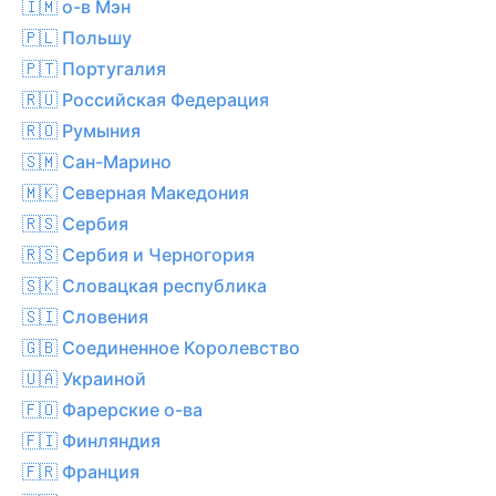
🇮🇲 о-в Мэн
🇵🇱 Польшу
🇵🇹 Португалия
🇷🇺 Российская Федерация
🇷🇴 Румыния
🇸🇲 Сан-Марино
🇲🇰 Северная Македония
🇷🇸 Сербия
🇷🇸 Сербия и Черногория
🇸🇰 Словацкая республика
🇸🇮 Словения
🇬🇧 Соединенное Королевство
🇺🇦 Украиной
🇫🇴 Фарерские о-ва
🇫🇮 Финляндия
🇫🇷 Франция