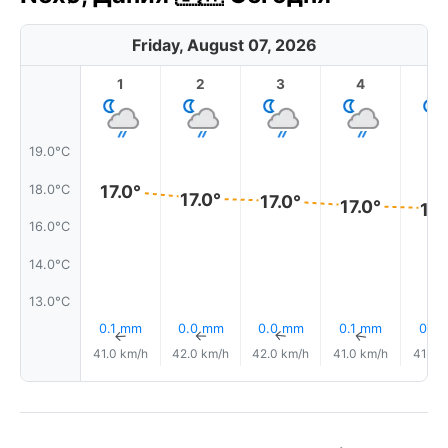
Friday, August 07, 2026
1
2
3
4
5
19.0°C
17.0°
18.0°C
17.0°
17.0°
17.0°
17.
16.0°C
14.0°C
13.0°C
0.1 mm
0.0 mm
0.0 mm
0.1 mm
0.1 
↑
↑
↑
↑
41.0 km/h
42.0 km/h
42.0 km/h
41.0 km/h
41.0 