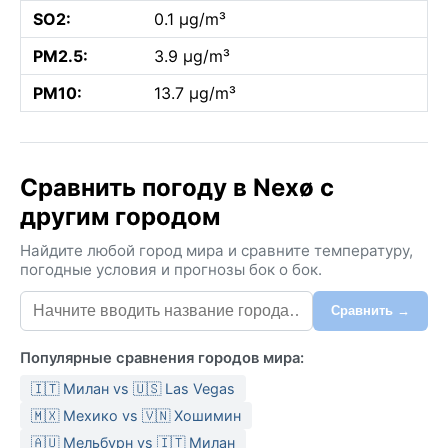
SO2:
0.1 µg/m³
PM2.5:
3.9 µg/m³
PM10:
13.7 µg/m³
Сравнить погоду в Nexø с
другим городом
Найдите любой город мира и сравните температуру,
погодные условия и прогнозы бок о бок.
Сравнить →
Популярные сравнения городов мира:
🇮🇹 Милан vs 🇺🇸 Las Vegas
🇲🇽 Мехико vs 🇻🇳 Хошимин
🇦🇺 Мельбурн vs 🇮🇹 Милан