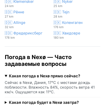
🇩🇰 Klemensker
🇩🇰 Nyker
24 km
25 km
🇩🇰 Рённе
🇩🇰 Tejn
27 km
28 km
🇩🇰 Allinge
🇩🇰 Копенгаген
32 km
176 km
🇩🇰 Фредериксберг
🇩🇰 Хвидовре
178 km
180 km
Погода в Nexø — Часто
задаваемые вопросы
Какая погода в Nexø прямо сейчас?
Сейчас в Nexø, Дания, 17°C с местами дождь
поблизости. Влажность 84%, скорость ветра 41
км/ч. Ощущается как 11°C.
Какая погода будет в Nexø завтра?