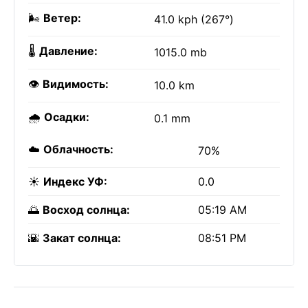
🌬️
Ветер:
41.0 kph (267°)
🌡️
Давление:
1015.0 mb
👁️
Видимость:
10.0 km
🌧️
Осадки:
0.1 mm
☁️
Облачность:
70%
☀️
Индекс УФ:
0.0
🌅
Восход солнца:
05:19 AM
🌇
Закат солнца:
08:51 PM