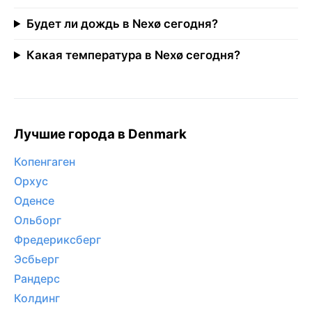
Будет ли дождь в Nexø сегодня?
Какая температура в Nexø сегодня?
Лучшие города в Denmark
Копенгаген
Орхус
Оденсе
Ольборг
Фредериксберг
Эсбьерг
Рандерс
Колдинг