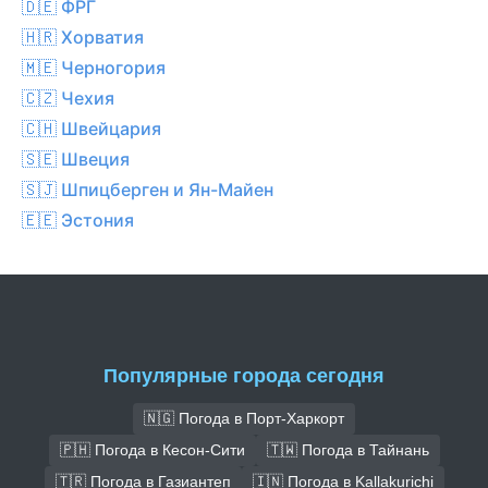
🇩🇪 ФРГ
🇭🇷 Хорватия
🇲🇪 Черногория
🇨🇿 Чехия
🇨🇭 Швейцария
🇸🇪 Швеция
🇸🇯 Шпицберген и Ян-Майен
🇪🇪 Эстония
Популярные города сегодня
🇳🇬 Погода в Порт-Харкорт
🇵🇭 Погода в Кесон-Сити
🇹🇼 Погода в Тайнань
🇹🇷 Погода в Газиантеп
🇮🇳 Погода в Kallakurichi