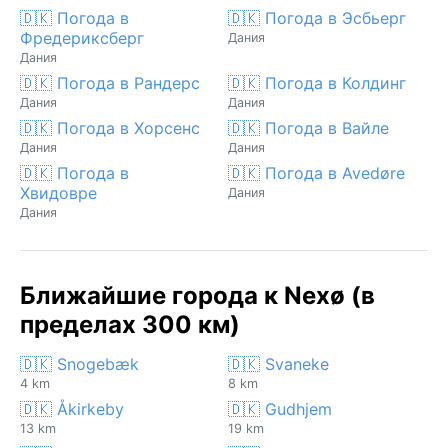
🇩🇰 Погода в
🇩🇰 Погода в Эсбьерг
Фредериксберг
Дания
Дания
🇩🇰 Погода в Рандерс
🇩🇰 Погода в Колдинг
Дания
Дания
🇩🇰 Погода в Хорсенс
🇩🇰 Погода в Вайле
Дания
Дания
🇩🇰 Погода в
🇩🇰 Погода в Avedøre
Хвидовре
Дания
Дания
Ближайшие города к Nexø (в
пределах 300 км)
🇩🇰 Snogebæk
🇩🇰 Svaneke
4 km
8 km
🇩🇰 Åkirkeby
🇩🇰 Gudhjem
13 km
19 km