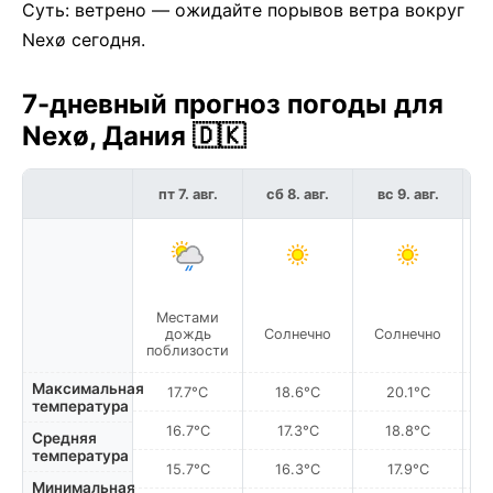
Суть: ветрено — ожидайте порывов ветра вокруг
Nexø сегодня.
7-дневный прогноз погоды для
Nexø, Дания 🇩🇰
пт 7. авг.
сб 8. авг.
вс 9. авг.
п
Местами
Пе
дождь
Солнечно
Солнечно
о
поблизости
Максимальная
17.7°C
18.6°C
20.1°C
температура
16.7°C
17.3°C
18.8°C
Средняя
температура
15.7°C
16.3°C
17.9°C
Минимальная