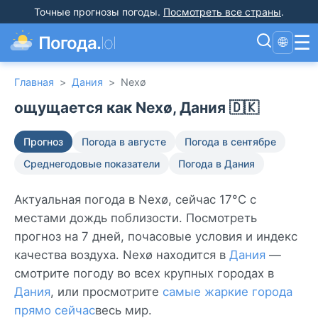
Точные прогнозы погоды
.
Посмотреть все страны
.
☰
Погода.
lol
🌐
Главная
>
Дания
>
Nexø
ощущается как Nexø, Дания 🇩🇰
Прогноз
Погода в августе
Погода в сентябре
Среднегодовые показатели
Погода в Дания
Актуальная погода в Nexø, сейчас 17°C с
местами дождь поблизости. Посмотреть
прогноз на 7 дней, почасовые условия и индекс
качества воздуха. Nexø находится в
Дания
—
смотрите погоду во всех крупных городах в
Дания
, или просмотрите
самые жаркие города
прямо сейчас
весь мир.