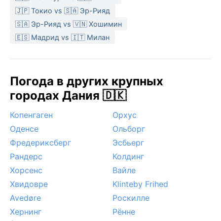
🇯🇵 Токио vs 🇸🇦 Эр-Рияд
🇸🇦 Эр-Рияд vs 🇻🇳 Хошимин
🇪🇸 Мадрид vs 🇮🇹 Милан
Погода в других крупных
городах Дания 🇩🇰
Копенгаген
Орхус
Оденсе
Ольборг
Фредериксберг
Эсбьерг
Рандерс
Колдинг
Хорсенс
Вайле
Хвидовре
Klinteby Frihed
Avedøre
Роскилле
Хернинг
Рённе