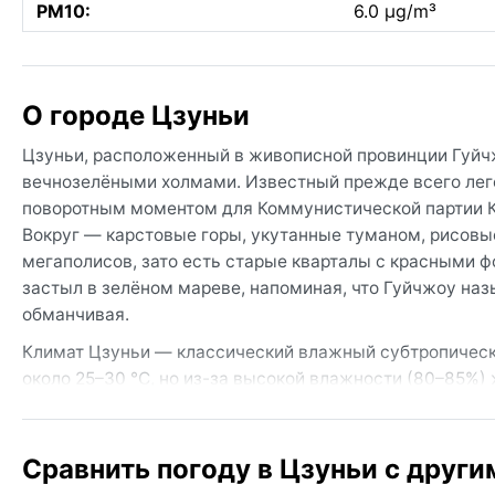
PM10:
6.0 µg/m³
О городе Цзуньи
Цзуньи, расположенный в живописной провинции Гуйчжо
вечнозелёными холмами. Известный прежде всего лег
поворотным моментом для Коммунистической партии К
Вокруг — карстовые горы, укутанные туманом, рисовые
мегаполисов, зато есть старые кварталы с красными ф
застыл в зелёном мареве, напоминая, что Гуйчжоу наз
обманчивая.
Климат Цзуньи — классический влажный субтропически
около 25–30 °C, но из-за высокой влажности (80–85%)
термометра редко опускается ниже 3–5 °C, однако про
пик приходится на май–июль, когда ливни обрушиваютс
дышащую одежду, дождевик и непромокаемую обувь, а 
Сравнить погоду в Цзуньи с други
феврале почти не видно.