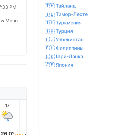
🇹🇭 Тайланд
7:33 PM
🇹🇱 Тимор-Лесте
ew Moon
🇹🇲 Туркмения
🇹🇷 Турция
🇺🇿 Узбекистан
🇵🇭 Филиппины
🇱🇰 Шри-Ланка
🇯🇵 Япония
17
18
19
20
21
22
26.0°