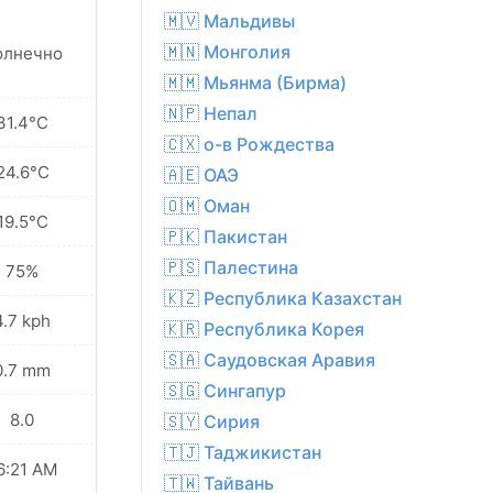
🇲🇻 Мальдивы
🇲🇳 Монголия
олнечно
🇲🇲 Мьянма (Бирма)
🇳🇵 Непал
31.4°C
🇨🇽 о-в Рождества
24.6°C
🇦🇪 ОАЭ
🇴🇲 Оман
19.5°C
🇵🇰 Пакистан
🇵🇸 Палестина
75%
🇰🇿 Республика Казахстан
4.7 kph
🇰🇷 Республика Корея
🇸🇦 Саудовская Аравия
0.7 mm
🇸🇬 Сингапур
8.0
🇸🇾 Сирия
🇹🇯 Таджикистан
6:21 AM
🇹🇼 Тайвань