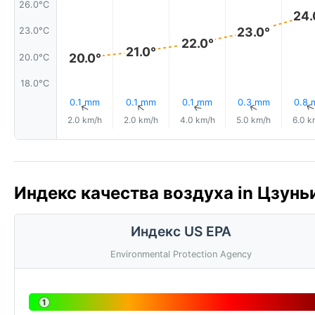
26.0°C
24.
23.0°
23.0°C
22.0°
21.0°
20.0°
20.0°C
18.0°C
0.1 mm
0.1 mm
0.1 mm
0.3 mm
0.8
↑
↑
↑
↑
2.0 km/h
2.0 km/h
4.0 km/h
5.0 km/h
6.0 k
Индекс качества воздуха in Цзуньи
Индекс US EPA
Environmental Protection Agency
1