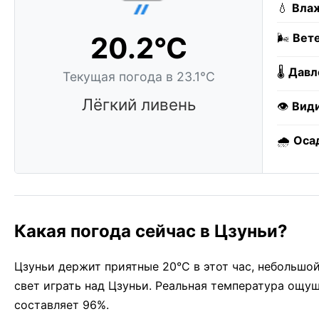
💧
Влаж
20.2°C
🌬️
Вете
🌡️
Давл
Текущая погода в 23.1°C
Лёгкий ливень
👁️
Вид
🌧️
Оса
Какая погода сейчас в Цзуньи?
Цзуньи держит приятные 20°C в этот час, небольшо
свет играть над Цзуньи. Реальная температура ощ
составляет 96%.