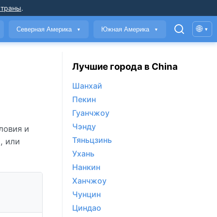
страны
.
🌐
Северная Америка
Южная Америка
▾
▼
▼
Лучшие города в China
Шанхай
Пекин
Гуанчжоу
Чэнду
ловия и
Тяньцзинь
й
, или
Ухань
Нанкин
Ханчжоу
Чунцин
Циндао