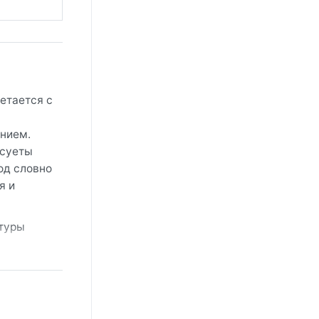
етается с
нием.
 суеты
од словно
я и
атуры
глый год,
кую
е–