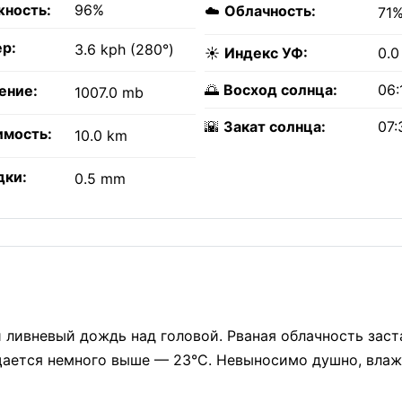
ность:
96%
☁️
Облачность:
71
р:
3.6 kph (280°)
☀️
Индекс УФ:
0.0
🌅
Восход солнца:
06:
ение:
1007.0 mb
🌇
Закат солнца:
07:
имость:
10.0 km
дки:
0.5 mm
й ливневый дождь над головой. Рваная облачность заст
ущается немного выше — 23°C. Невыносимо душно, вла