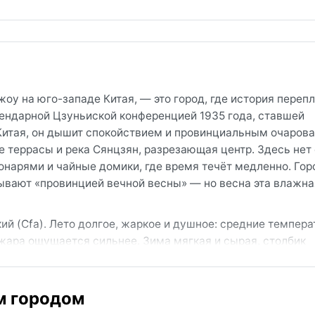
у на юго-западе Китая, — это город, где история перепл
ендарной Цзуньиской конференцией 1935 года, ставшей
итая, он дышит спокойствием и провинциальным очарова
 террасы и река Сянцзян, разрезающая центр. Здесь нет
онарями и чайные домики, где время течёт медленно. Гор
ывают «провинцией вечной весны» — но весна эта влажна
й (Cfa). Лето долгое, жаркое и душное: средние темпер
 жара ощущается сильнее. Зима мягкая и сырая, столбик
мозглый холод проникает до костей. Осадки выпадают кру
я на город почти ежедневно. В багаж стоит положить лёг
для зимы — тёплую куртку и зонт, ведь солнца в декабр
м городом