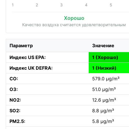
1
2
3
4
5
Хорошо
Качество воздуха считается удовлетворительным
Параметр
Значение
Индекс US EPA:
1 (Хорошо)
Индекс UK DEFRA:
1 (Низкий)
CO:
579.0 µg/m³
O3:
51.0 µg/m³
NO2:
12.6 µg/m³
SO2:
8.8 µg/m³
PM2.5:
5.8 µg/m³