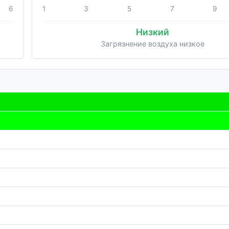
6
1
3
5
7
9
Низкий
Загрязнение воздуха низкое