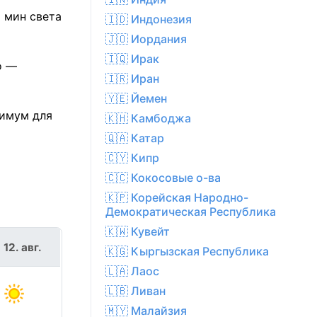
9 мин света
🇮🇩 Индонезия
🇯🇴 Иордания
🇮🇶 Ирак
о —
🇮🇷 Иран
🇾🇪 Йемен
симум для
🇰🇭 Камбоджа
🇶🇦 Катар
🇨🇾 Кипр
🇨🇨 Кокосовые о-ва
🇰🇵 Корейская Народно-
Демократическая Республика
🇰🇼 Кувейт
 12. авг.
🇰🇬 Кыргызская Республика
🇱🇦 Лаос
🇱🇧 Ливан
🇲🇾 Малайзия