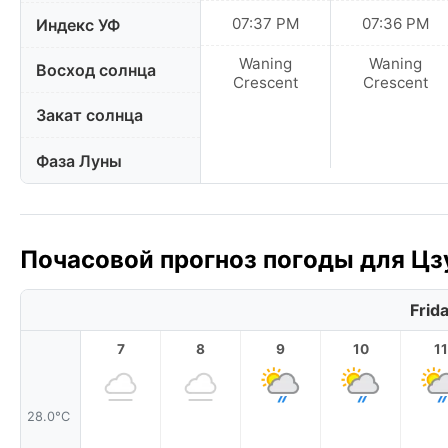
07:37 PM
07:36 PM
Индекс УФ
Waning
Waning
Восход солнца
Crescent
Crescent
Закат солнца
Фаза Луны
Почасовой прогноз погоды для Цзу
Frid
7
8
9
10
11
28.0°C