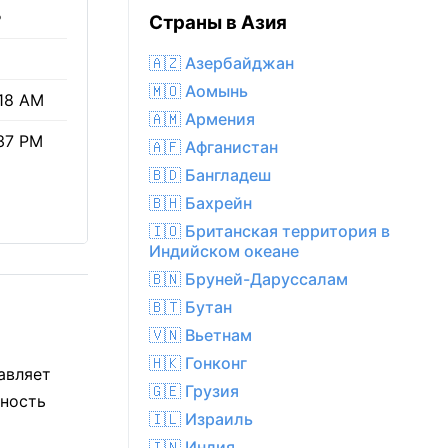
%
Страны в Азия
🇦🇿 Азербайджан
🇲🇴 Аомынь
18 AM
🇦🇲 Армения
37 PM
🇦🇫 Афганистан
🇧🇩 Бангладеш
🇧🇭 Бахрейн
🇮🇴 Британская территория в
Индийском океане
🇧🇳 Бруней-Даруссалам
🇧🇹 Бутан
🇻🇳 Вьетнам
🇭🇰 Гонконг
авляет
🇬🇪 Грузия
жность
🇮🇱 Израиль
🇮🇳 Индия