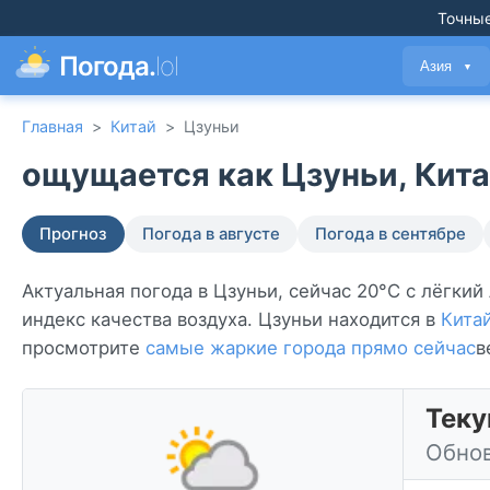
Точные
Погода.
lol
Азия
▼
Главная
>
Китай
>
Цзуньи
ощущается как Цзуньи, Кита
Прогноз
Погода в августе
Погода в сентябре
Актуальная погода в Цзуньи, сейчас 20°C с лёгкий
индекс качества воздуха. Цзуньи находится в
Кита
просмотрите
самые жаркие города прямо сейчас
в
Теку
Обнов