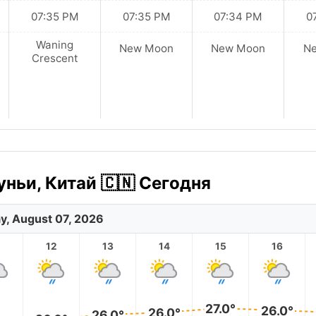
07:35 PM
07:35 PM
07:34 PM
0
Waning
New Moon
New Moon
N
Crescent
ньи, Китай 🇨🇳 Сегодня
ay, August 07, 2026
12
13
14
15
16
27.0°
26.0°
26.0°
26.0°