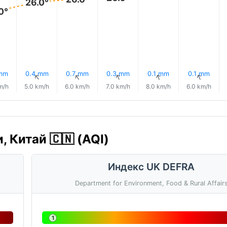
26.0°
0°
 mm
0.4 mm
0.7 mm
0.3 mm
0.1 mm
0.1 mm
↑
↑
↑
↑
↑
↑
m/h
5.0 km/h
6.0 km/h
7.0 km/h
8.0 km/h
6.0 km/h
, Китай 🇨🇳 (AQI)
Индекс UK DEFRA
Department for Environment, Food & Rural Affair
1