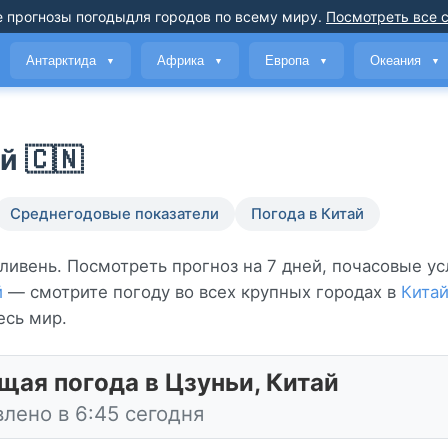
 прогнозы погоды
для городов по всему миру
.
Посмотреть все 
Антарктида
Африка
Европа
Океания
▼
▼
▼
▼
й 🇨🇳
Среднегодовые показатели
Погода в Китай
 ливень. Посмотреть прогноз на 7 дней, почасовые ус
й
— смотрите погоду во всех крупных городах в
Кита
есь мир.
щая погода в Цзуньи, Китай
лено в 6:45 сегодня