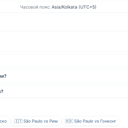
Часовой пояс:
Asia/Kolkata (UTC+5)
ли?
и?
иско
🇮🇹 São Paulo vs Рим
🇭🇰 São Paulo vs Гонконг