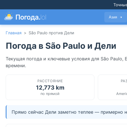
Точные
Погода.
lol
Азия
▼
Главная
>
São Paulo против Дели
Погода в São Paulo и Дели
Текущая погода и ключевые условия для São Paulo, 
времени.
РАССТОЯНИЕ
РА
12,773 km
по прямой
Ameri
Прямо сейчас Дели заметно теплее — примерно на