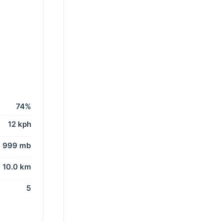
74%
12 kph
999 mb
10.0 km
5