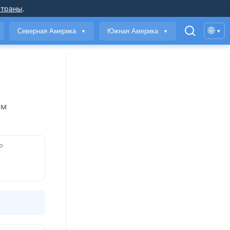
страны
.
🌐
Северная Америка
Южная Америка
▾
▼
▼
ом
Р