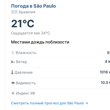
Погода в São Paulo
🇧🇷 Бразилия
21°C
Ощущается как 24°C
Местами дождь поблизости
💧 Влажность
9
4 
🌬️ Ветер
1016
🌡️ Давление
10.0
👁️ Видимость
☀️ Индекс УФ
Смотреть полный прогноз для São Paulo →