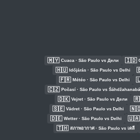
🇲🇾
🇮🇩
Cuaca · São Paulo vs Дели
🇭🇺

Időjárás · São Paulo vs Delhi
🇫🇷

Météo · São Paulo vs Delhi
🇨🇿
Počasí · São Paulo vs Šáhdžahanab
🇩🇰
🇷
Vejret · São Paulo vs Дели
🇸🇪
🇳
Vädret · São Paulo vs Delhi
🇩🇪
🇺🇦
Wetter · São Paulo vs Delhi
🇹🇭
สภาพอากาศ · São Paulo vs เดลี