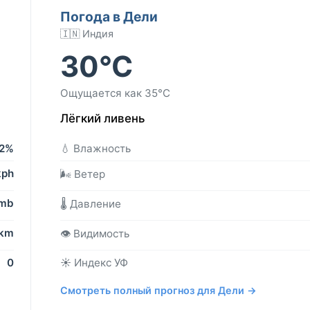
Погода в Дели
🇮🇳 Индия
30°C
Ощущается как 35°C
Лёгкий ливень
2%
💧 Влажность
kph
🌬️ Ветер
 mb
🌡️ Давление
 km
👁️ Видимость
0
☀️ Индекс УФ
Смотреть полный прогноз для Дели →