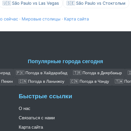
🇺🇸 São Paulo vs Las Vegas
🇸🇪 São Paulo vs Стокгольм
о сейчас
·
Мировые столицы
·
Карта сайта
Популярные города сегодня
нград
🇵🇰 Погода в Хайдарабад
🇹🇷 Погода в Диярбакыр

в Пекин
🇨🇳 Погода в Ланьчжоу
🇨🇳 Погода в Чэнду
🇹🇼 По
Быстрые ссылки
О нас
Связаться с нами
Карта сайта