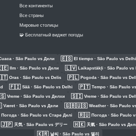
Все континенты
Все страны
Мировые столицы
🧩 Бесплатный виджет погоды
🇪🇸
Cuaca · São Paulo vs Дели
El tiempo · São Paulo vs Delhi
🇪
🇱🇻
Ilm · São Paulo vs Дели
Laikapstākļi · São Paulo vs 
🇹
🇵🇱
Oras · São Paulo vs Delis
Pogoda · São Paulo vs Del
🇫🇮
🇵🇹
ád
Sää · São Paulo vs Delhi
Tempo · São Paulo vs
🇸
🇸🇮
Vreme · São Paulo vs Делхи
Vreme · São Paulo vs Del

🇬🇧🇺🇸
Været · São Paulo vs Дели
Weather · São Paulo vs
🇷🇺
Погода · São Paulo vs Старе Делі
Погода · São Paulo 
🇯🇵
🇭🇰
天気 · São Paulo vs デリー
天氣 · São Paulo vs Дел
🇰🇷
날씨 · São Paulo vs 델리