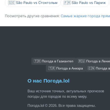
🇸🇪 São Paulo vs Стокгольм
🇫🇷 São Paulo vs Париж
Посмотреть другие сравнения:
Самые жаркие города прям
🇹🇷 Погода в Газиантеп
🇷🇺 Погода в Лени
🇹🇷 Погода в Анкара
🇨🇳 Погода 
О нас Погода.lol
Ваш источник точных, актуальных прогнозов
погоды для городов по всему миру.
Погода.lol © 2026. Все права защищены.