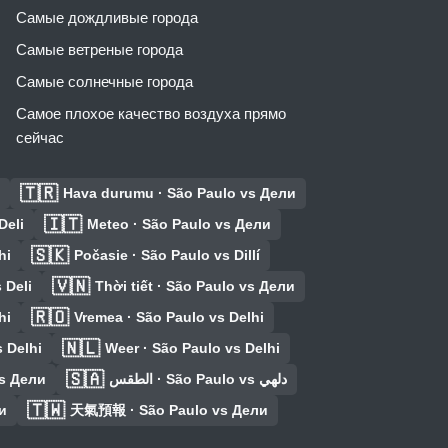
Самые дождливые города
Самые ветреные города
Самые солнечные города
Самое плохое качество воздуха прямо
сейчас
🇹🇷
Hava durumu · São Paulo vs Дели
🇮🇹
Deli
Meteo · São Paulo vs Дели
🇸🇰
hi
Počasie · São Paulo vs Dillí
🇻🇳
 Deli
Thời tiết · São Paulo vs Дели
🇷🇴
hi
Vremea · São Paulo vs Delhi
🇳🇱
 Delhi
Weer · São Paulo vs Delhi
🇸🇦
vs Дели
الطقس · São Paulo vs دلهي
🇹🇼
и
天氣預報 · São Paulo vs Дели