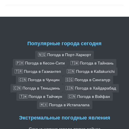
Популярные города сегодня
🇳🇬 Погода в Порт-Харкорт
🇵🇭 Погода в Кесон-Сити
🇹🇼 Погода в Тайнань
🇹🇷 Погода в Газиантеп
🇮🇳 Погода в Kallakurichi
🇨🇳 Погода в Чунцин
🇸🇬 Погода в Сингапур
🇨🇳 Погода в Тяньцзинь
🇮🇳 Погода в Хайдарабад
🇹🇼 Погода в Тайчжун
🇨🇳 Погода в Вэйфан
🇲🇽 Погода в Истапалапа
Экстремальные погодные явления