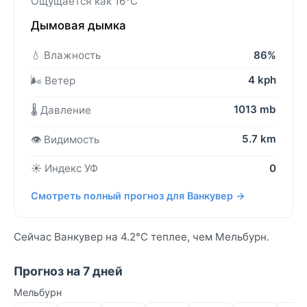
Ощущается как 16°C
Дымовая дымка
💧 Влажность
86%
4 kph
🌬️ Ветер
1013 mb
🌡️ Давление
5.7 km
👁️ Видимость
☀️ Индекс УФ
0
Смотреть полный прогноз для Ванкувер →
Сейчас Ванкувер на 4.2°C теплее, чем Мельбурн.
Прогноз на 7 дней
Мельбурн