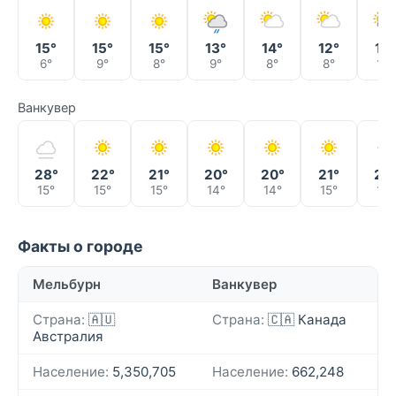
15°
15°
15°
13°
14°
12°
12°
6°
9°
8°
9°
8°
8°
10°
Ванкувер
28°
22°
21°
20°
20°
21°
23
15°
15°
15°
14°
14°
15°
16°
Факты о городе
Мельбурн
Ванкувер
Страна:
🇦🇺
Страна:
🇨🇦 Канада
Австралия
Население:
5,350,705
Население:
662,248