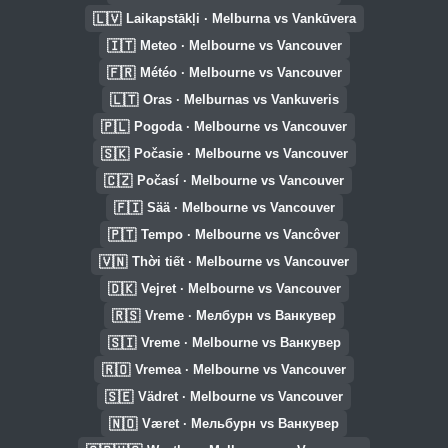
🇱🇻
Laikapstākļi · Melburna vs Vankūvera
🇮🇹
Meteo · Melbourne vs Vancouver
🇫🇷
Météo · Melbourne vs Vancouver
🇱🇹
Oras · Melburnas vs Vankuveris
🇵🇱
Pogoda · Melbourne vs Vancouver
🇸🇰
Počasie · Melbourne vs Vancouver
🇨🇿
Počasí · Melbourne vs Vancouver
🇫🇮
Sää · Melbourne vs Vancouver
🇵🇹
Tempo · Melbourne vs Vancôver
🇻🇳
Thời tiết · Melbourne vs Vancouver
🇩🇰
Vejret · Melbourne vs Vancouver
🇷🇸
Vreme · Мелбурн vs Ванкувер
🇸🇮
Vreme · Melbourne vs Ванкувер
🇷🇴
Vremea · Melbourne vs Vancouver
🇸🇪
Vädret · Melbourne vs Vancouver
🇳🇴
Været · Мельбурн vs Ванкувер