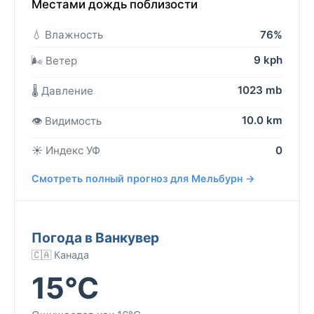
Местами дождь поблизости
💧 Влажность
76%
9 kph
🌬️ Ветер
1023 mb
🌡️ Давление
10.0 km
👁️ Видимость
☀️ Индекс УФ
0
Смотреть полный прогноз для Мельбурн →
Погода в Ванкувер
🇨🇦 Канада
15°C