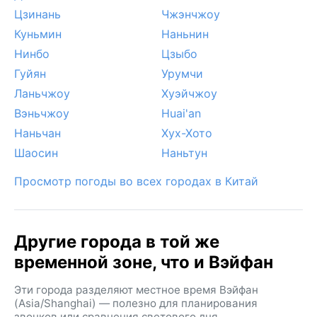
изредка случаются туманы, а снежный покров
Цзинань
Чжэнчжоу
держится недолго. Однако именно апрельский
Куньмин
Наньнин
фестиваль воздушных змеев совпадает с самым
Нинбо
Цзыбо
приятным сезоном, когда город предстаёт во всей
Гуйян
Урумчи
красе.
Ланьчжоу
Хуэйчжоу
Вэньчжоу
Huai'an
Наньчан
Хух-Хото
Шаосин
Наньтун
Просмотр погоды во всех городах в Китай
Другие города в той же
временной зоне, что и Вэйфан
Эти города разделяют местное время Вэйфан
(Asia/Shanghai) — полезно для планирования
звонков или сравнения светового дня.