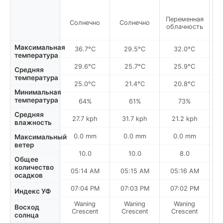
Переменная
Солнечно
Солнечно
С
облачность
Максимальная
36.7°C
29.5°C
32.0°C
температура
29.6°C
25.7°C
25.9°C
Средняя
температура
25.0°C
21.4°C
20.8°C
Минимальная
температура
64%
61%
73%
Средняя
27.7 kph
31.7 kph
21.2 kph
влажность
0.0 mm
0.0 mm
0.0 mm
Максимальный
ветер
10.0
10.0
8.0
Общее
количество
05:14 AM
05:15 AM
05:16 AM
осадков
07:04 PM
07:03 PM
07:02 PM
Индекс УФ
Waning
Waning
Waning
N
Восход
Crescent
Crescent
Crescent
солнца