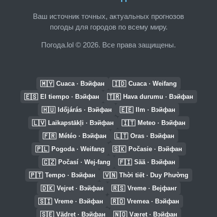
Ваш источник точных, актуальных прогнозов
погоды для городов по всему миру.
Погода.lol © 2026. Все права защищены.
🇲🇾
🇮🇩
Cuaca · Вэйфан
Cuaca · Weifang
🇪🇸
🇹🇷
El tiempo · Вэйфан
Hava durumu · Вэйфан
🇭🇺
🇪🇪
Időjárás · Вэйфан
Ilm · Вэйфан
🇱🇻
🇮🇹
Laikapstākļi · Вэйфан
Meteo · Вэйфан
🇫🇷
🇱🇹
Météo · Вэйфан
Oras · Вэйфан
🇵🇱
🇸🇰
Pogoda · Weifang
Počasie · Вэйфан
🇨🇿
🇫🇮
Počasí · Wej-fang
Sää · Вэйфан
🇵🇹
🇻🇳
Tempo · Вэйфан
Thời tiết · Duy Phường
🇩🇰
🇷🇸
Vejret · Вэйфан
Vreme · Вејфанг
🇸🇮
🇷🇴
Vreme · Вэйфан
Vremea · Вэйфан
🇸🇪
🇳🇴
Vädret · Вэйфан
Været · Вэйфан