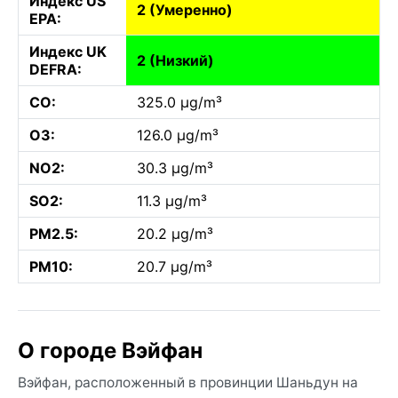
Индекс US
2 (Умеренно)
EPA:
Индекс UK
2 (Низкий)
DEFRA:
CO:
325.0 µg/m³
O3:
126.0 µg/m³
NO2:
30.3 µg/m³
SO2:
11.3 µg/m³
PM2.5:
20.2 µg/m³
PM10:
20.7 µg/m³
О городе Вэйфан
Вэйфан, расположенный в провинции Шаньдун на