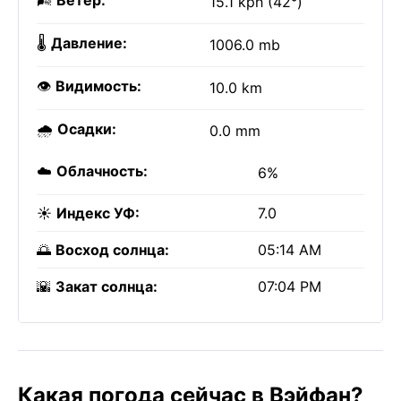
🌬️
Ветер:
15.1 kph (42°)
🌡️
Давление:
1006.0 mb
👁️
Видимость:
10.0 km
🌧️
Осадки:
0.0 mm
☁️
Облачность:
6%
☀️
Индекс УФ:
7.0
🌅
Восход солнца:
05:14 AM
🌇
Закат солнца:
07:04 PM
Какая погода сейчас в Вэйфан?