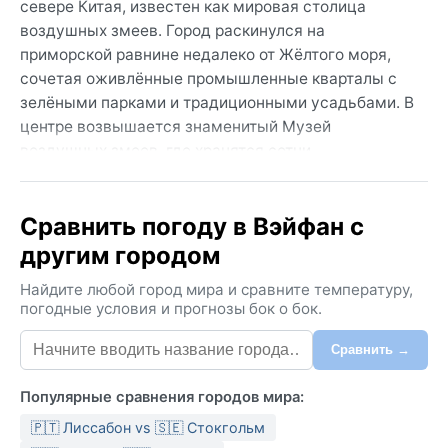
севере Китая, известен как мировая столица
воздушных змеев. Город раскинулся на
приморской равнине недалеко от Жёлтого моря,
сочетая оживлённые промышленные кварталы с
зелёными парками и традиционными усадьбами. В
центре возвышается знаменитый Музей
воздушных змеев, где хранятся сотни
удивительных конструкций, а во время ежегодного
международного фестиваля небо над Вэйфаном
Сравнить погоду в Вэйфан с
расцветает яркими красками. Архитектура хранит
дух древнего Китая, но сам город дышит
другим городом
современным ритмом.
Найдите любой город мира и сравните температуру,
Климат Вэйфана относится к типу Dwa — влажный
погодные условия и прогнозы бок о бок.
континентальный с сухой холодной зимой и
Сравнить →
жарким влажным летом. Зимой температура часто
опускается ниже нуля, снег бывает редко и быстро
Популярные сравнения городов мира:
тает, а воздух остаётся сухим. Лето наступает
резко: столбик термометра нередко поднимается к
🇵🇹 Лиссабон vs 🇸🇪 Стокгольм