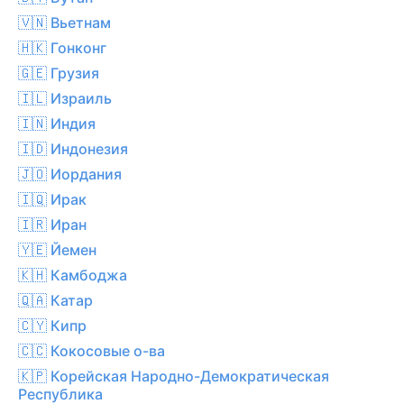
🇻🇳 Вьетнам
🇭🇰 Гонконг
🇬🇪 Грузия
🇮🇱 Израиль
🇮🇳 Индия
🇮🇩 Индонезия
🇯🇴 Иордания
🇮🇶 Ирак
🇮🇷 Иран
🇾🇪 Йемен
🇰🇭 Камбоджа
🇶🇦 Катар
🇨🇾 Кипр
🇨🇨 Кокосовые о-ва
🇰🇵 Корейская Народно-Демократическая
Республика