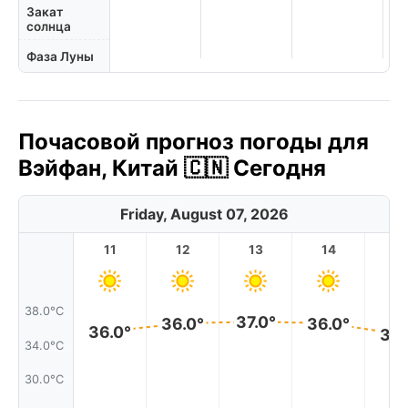
Закат
солнца
Фаза Луны
Почасовой прогноз погоды для
Вэйфан, Китай 🇨🇳 Сегодня
Friday, August 07, 2026
11
12
13
14
1
38.0°C
37.0°
36.0°
36.0°
36.0°
35.
34.0°C
30.0°C