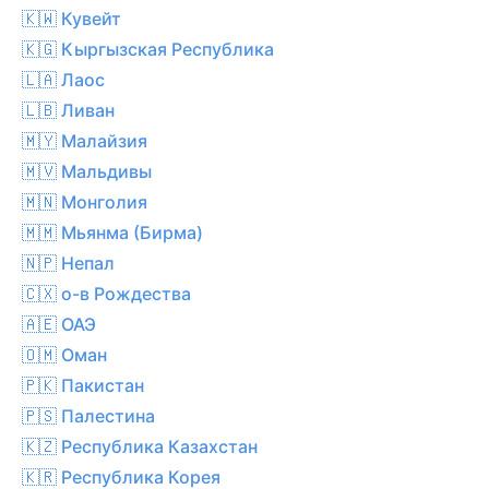
🇰🇼 Кувейт
🇰🇬 Кыргызская Республика
🇱🇦 Лаос
🇱🇧 Ливан
🇲🇾 Малайзия
🇲🇻 Мальдивы
🇲🇳 Монголия
🇲🇲 Мьянма (Бирма)
🇳🇵 Непал
🇨🇽 о-в Рождества
🇦🇪 ОАЭ
🇴🇲 Оман
🇵🇰 Пакистан
🇵🇸 Палестина
🇰🇿 Республика Казахстан
🇰🇷 Республика Корея