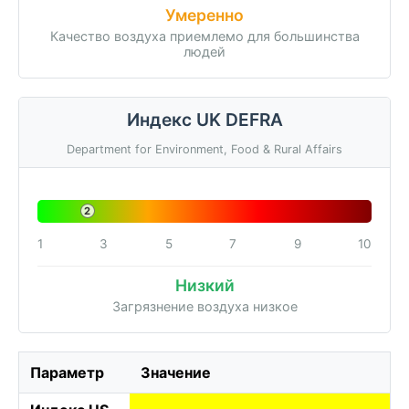
Умеренно
Качество воздуха приемлемо для большинства
людей
Индекс UK DEFRA
Department for Environment, Food & Rural Affairs
2
1
3
5
7
9
10
Низкий
Загрязнение воздуха низкое
Параметр
Значение