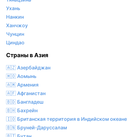
Ухань
Нанкин
Ханчжоу
Чунцин
Циндао
Страны в Азия
🇦🇿 Азербайджан
🇲🇴 Аомынь
🇦🇲 Армения
🇦🇫 Афганистан
🇧🇩 Бангладеш
🇧🇭 Бахрейн
🇮🇴 Британская территория в Индийском океане
🇧🇳 Бруней-Даруссалам
🇧🇹 Бутан