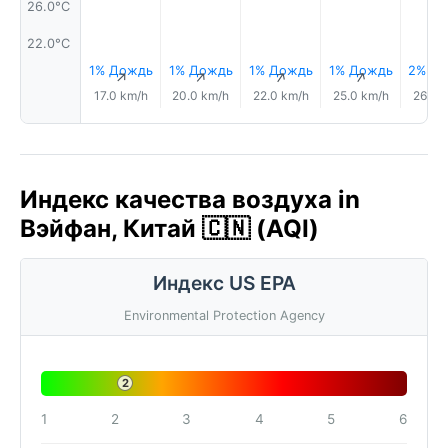
26.0°C
22.0°C
1% Дождь
1% Дождь
1% Дождь
1% Дождь
2% Д
↑
↑
↑
↑
17.0 km/h
20.0 km/h
22.0 km/h
25.0 km/h
26.0 
Индекс качества воздуха in
Вэйфан, Китай 🇨🇳 (AQI)
Индекс US EPA
Environmental Protection Agency
2
1
2
3
4
5
6