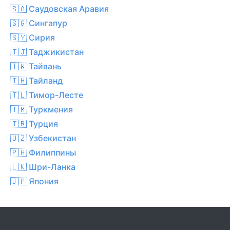
🇸🇦 Саудовская Аравия
🇸🇬 Сингапур
🇸🇾 Сирия
🇹🇯 Таджикистан
🇹🇼 Тайвань
🇹🇭 Тайланд
🇹🇱 Тимор-Лесте
🇹🇲 Туркмения
🇹🇷 Турция
🇺🇿 Узбекистан
🇵🇭 Филиппины
🇱🇰 Шри-Ланка
🇯🇵 Япония