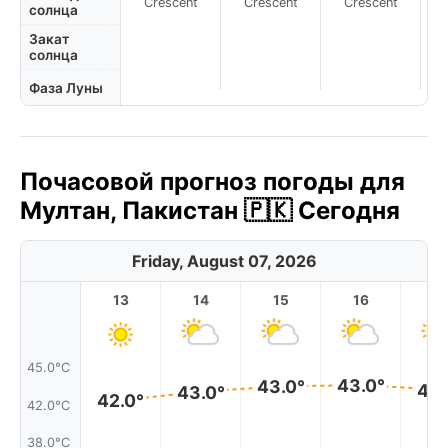
Crescent
Crescent
Crescent
солнца
Закат
солнца
Фаза Луны
Почасовой прогноз погоды для
Мултан, Пакистан 🇵🇰 Сегодня
Friday, August 07, 2026
13
14
15
16
17
45.0°C
43.0°
43.0°
43.
43.0°
42.0°
42.0°C
38.0°C