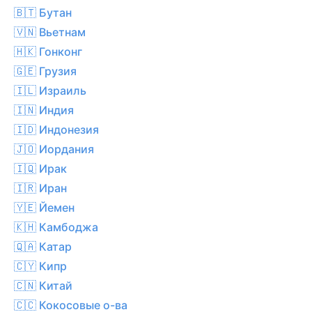
🇧🇹 Бутан
🇻🇳 Вьетнам
🇭🇰 Гонконг
🇬🇪 Грузия
🇮🇱 Израиль
🇮🇳 Индия
🇮🇩 Индонезия
🇯🇴 Иордания
🇮🇶 Ирак
🇮🇷 Иран
🇾🇪 Йемен
🇰🇭 Камбоджа
🇶🇦 Катар
🇨🇾 Кипр
🇨🇳 Китай
🇨🇨 Кокосовые о-ва