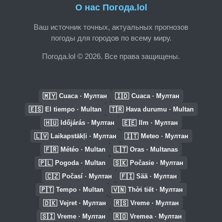
О нас Погода.lol
Ваш источник точных, актуальных прогнозов
погоды для городов по всему миру.
Погода.lol © 2026. Все права защищены.
🇲🇾
🇮🇩
Cuaca · Мултан
Cuaca · Мултан
🇪🇸
🇹🇷
El tiempo · Multan
Hava durumu · Multan
🇭🇺
🇪🇪
Időjárás · Мултан
Ilm · Мултан
🇱🇻
🇮🇹
Laikapstākļi · Мултан
Meteo · Мултан
🇫🇷
🇱🇹
Météo · Multan
Oras · Multanas
🇵🇱
🇸🇰
Pogoda · Multan
Počasie · Мултан
🇨🇿
🇫🇮
Počasí · Мултан
Sää · Мултан
🇵🇹
🇻🇳
Tempo · Multan
Thời tiết · Мултан
🇩🇰
🇷🇸
Vejret · Мултан
Vreme · Мултан
🇸🇮
🇷🇴
Vreme · Мултан
Vremea · Мултан