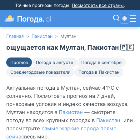
Точные прогнозы погоды
.
Посмотреть все страны
.
☰
Погода.
lol
🌐
Главная
>
Пакистан
>
Мултан
ощущается как Мултан, Пакистан 🇵🇰
Прогноз
Погода в августе
Погода в сентябре
Среднегодовые показатели
Погода в Пакистан
Актуальная погода в Мултан, сейчас 41°C с
солнечно. Посмотреть прогноз на 7 дней,
почасовые условия и индекс качества воздуха.
Мултан находится в
Пакистан
— смотрите
погоду во всех крупных городах в
Пакистан
, или
просмотрите
самые жаркие города прямо
сейчас
весь мир.