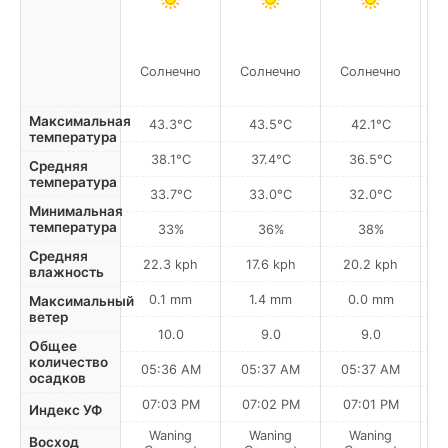
Солнечно
Солнечно
Солнечно
С
Максимальная
43.3°C
43.5°C
42.1°C
температура
38.1°C
37.4°C
36.5°C
Средняя
температура
33.7°C
33.0°C
32.0°C
Минимальная
температура
33%
36%
38%
Средняя
22.3 kph
17.6 kph
20.2 kph
влажность
0.1 mm
1.4 mm
0.0 mm
Максимальный
ветер
10.0
9.0
9.0
Общее
количество
05:36 AM
05:37 AM
05:37 AM
0
осадков
07:03 PM
07:02 PM
07:01 PM
Индекс УФ
Waning
Waning
Waning
N
Восход