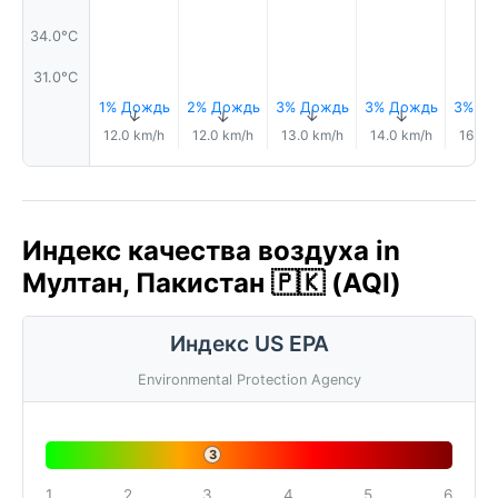
34.0°C
31.0°C
1% Дождь
2% Дождь
3% Дождь
3% Дождь
3% Д
↑
↑
↑
↑
12.0 km/h
12.0 km/h
13.0 km/h
14.0 km/h
16.0 
Индекс качества воздуха in
Мултан, Пакистан 🇵🇰 (AQI)
Индекс US EPA
Environmental Protection Agency
3
1
2
3
4
5
6