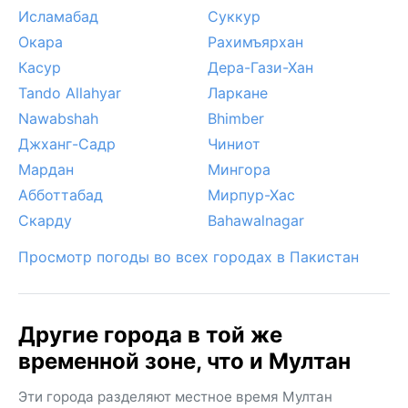
Исламабад
Суккур
достопримечательность Мултана — это само
солнце, безжалостное большую часть года.
Окара
Рахимъярхан
Касур
Дера-Гази-Хан
Tando Allahyar
Ларкане
Nawabshah
Bhimber
Джханг-Садр
Чиниот
Мардан
Мингора
Абботтабад
Мирпур-Хас
Скарду
Bahawalnagar
Просмотр погоды во всех городах в Пакистан
Другие города в той же
временной зоне, что и Мултан
Эти города разделяют местное время Мултан