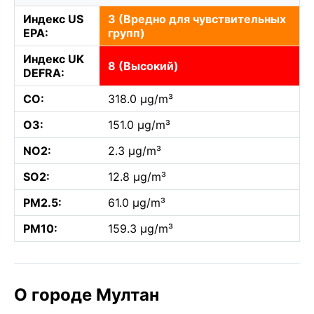
Индекс US
3 (Вредно для чувствительных
EPA:
групп)
Индекс UK
8 (Высокий)
DEFRA:
CO:
318.0 µg/m³
O3:
151.0 µg/m³
NO2:
2.3 µg/m³
SO2:
12.8 µg/m³
PM2.5:
61.0 µg/m³
PM10:
159.3 µg/m³
О городе Мултан