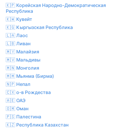
🇰🇵 Корейская Народно-Демократическая
Республика
🇰🇼 Кувейт
🇰🇬 Кыргызская Республика
🇱🇦 Лаос
🇱🇧 Ливан
🇲🇾 Малайзия
🇲🇻 Мальдивы
🇲🇳 Монголия
🇲🇲 Мьянма (Бирма)
🇳🇵 Непал
🇨🇽 о-в Рождества
🇦🇪 ОАЭ
🇴🇲 Оман
🇵🇸 Палестина
🇰🇿 Республика Казахстан