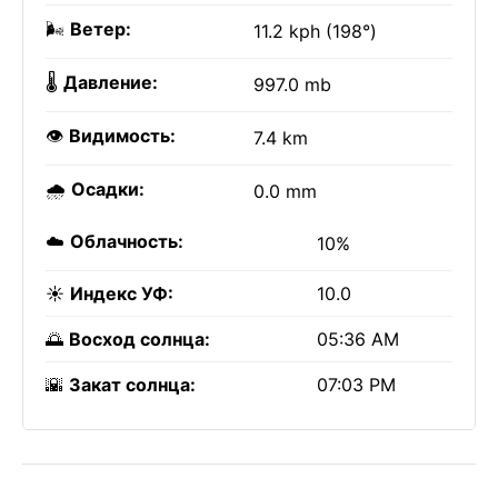
🌬️
Ветер:
11.2 kph (198°)
🌡️
Давление:
997.0 mb
👁️
Видимость:
7.4 km
🌧️
Осадки:
0.0 mm
☁️
Облачность:
10%
☀️
Индекс УФ:
10.0
🌅
Восход солнца:
05:36 AM
🌇
Закат солнца:
07:03 PM