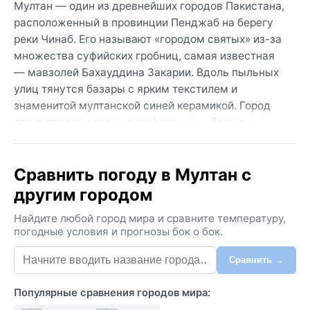
Мултан — один из древнейших городов Пакистана,
расположенный в провинции Пенджаб на берегу
реки Чинаб. Его называют «городом святых» из-за
множества суфийских гробниц, самая известная
— мавзолей Бахауддина Закарии. Вдоль пыльных
улиц тянутся базары с ярким текстилем и
знаменитой мултанской синей керамикой. Город
стоит посреди засушливой равнины, ближе к
пустыне Чолистан, и эта география задаёт его
характер: жаркий, сухой, неторопливый, но полный
Сравнить погоду в Мултан с
ремесленной энергии.
другим городом
Климат по классификации Кёппена — BWh, горячая
пустыня. Лето здесь долгое и изнурительное: с
Найдите любой город мира и сравните температуру,
апреля по сентябрь дневной зной легко
погодные условия и прогнозы бок о бок.
переваливает за 45 °C, а ночью не опускается
Сравнить →
ниже 30 °C. Зимы короткие и мягкие: днём около
20 °C, ночью прохладно, иногда до 5 °C. Осадков
Популярные сравнения городов мира:
выпадает ничтожно мало — в основном в июле и