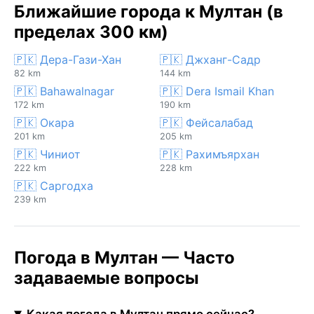
Ближайшие города к Мултан (в
пределах 300 км)
🇵🇰 Дера-Гази-Хан
🇵🇰 Джханг-Садр
82 km
144 km
🇵🇰 Bahawalnagar
🇵🇰 Dera Ismail Khan
172 km
190 km
🇵🇰 Окара
🇵🇰 Фейсалабад
201 km
205 km
🇵🇰 Чиниот
🇵🇰 Рахимъярхан
222 km
228 km
🇵🇰 Саргодха
239 km
Погода в Мултан — Часто
задаваемые вопросы
Какая погода в Мултан прямо сейчас?