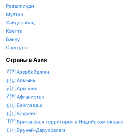
Равалпинди
Мултан
Хайдарабад
Кветта
Банну
Саргодха
Страны в Азия
🇦🇿 Азербайджан
🇲🇴 Аомынь
🇦🇲 Армения
🇦🇫 Афганистан
🇧🇩 Бангладеш
🇧🇭 Бахрейн
🇮🇴 Британская территория в Индийском океане
🇧🇳 Бруней-Даруссалам