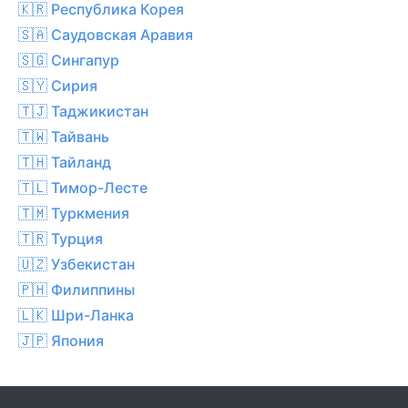
🇰🇷 Республика Корея
🇸🇦 Саудовская Аравия
🇸🇬 Сингапур
🇸🇾 Сирия
🇹🇯 Таджикистан
🇹🇼 Тайвань
🇹🇭 Тайланд
🇹🇱 Тимор-Лесте
🇹🇲 Туркмения
🇹🇷 Турция
🇺🇿 Узбекистан
🇵🇭 Филиппины
🇱🇰 Шри-Ланка
🇯🇵 Япония