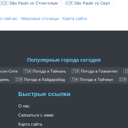
🇸🇪 São Paulo vs Стокгольм
🇰🇷 São Paulo vs Сеул
о сейчас
·
Мировые столицы
·
Карта сайта
Популярные города сегодня
есон-Сити
🇹🇼 Погода в Тайнань
🇹🇷 Погода в Газиантеп
🇮
цзинь
🇮🇳 Погода в Хайдарабад
🇹🇼 Погода в Тайчжун
🇨🇳
Быстрые ссылки
О нас
Связаться с нами
Карта сайта