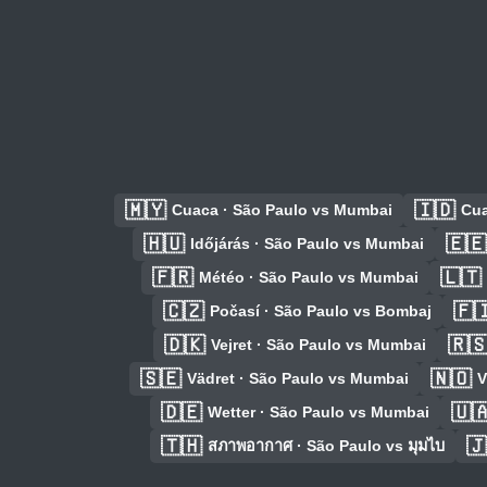
🇲🇾
🇮🇩
Cuaca · São Paulo vs Mumbai
Cua
🇭🇺
🇪🇪
Időjárás · São Paulo vs Mumbai
🇫🇷
🇱🇹
Météo · São Paulo vs Mumbai
🇨🇿
🇫
Počasí · São Paulo vs Bombaj
🇩🇰
🇷
Vejret · São Paulo vs Mumbai
🇸🇪
🇳🇴
Vädret · São Paulo vs Mumbai
V
🇩🇪
🇺
Wetter · São Paulo vs Mumbai
🇹🇭
🇯
สภาพอากาศ · São Paulo vs มุมไบ