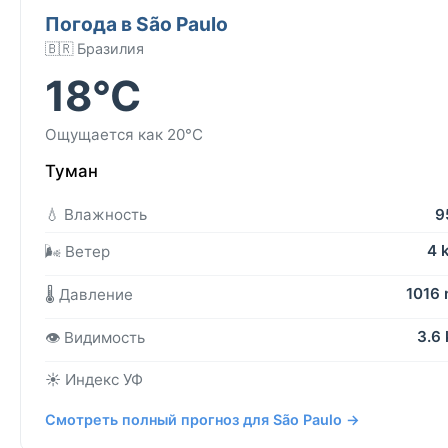
Погода в São Paulo
🇧🇷 Бразилия
18°C
Ощущается как 20°C
Туман
💧 Влажность
9
4 
🌬️ Ветер
1016
🌡️ Давление
3.6
👁️ Видимость
☀️ Индекс УФ
Смотреть полный прогноз для São Paulo →