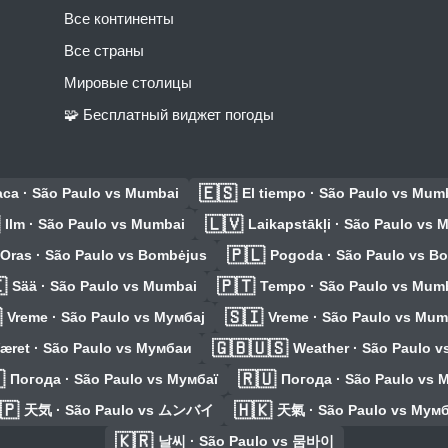
Все континенты
Все страны
Мировые столицы
🧩 Бесплатный виджет погоды
🇪🇸
ca · São Paulo vs Mumbai
El tiempo · São Paulo vs Mum
🇱🇻
Ilm · São Paulo vs Mumbai
Laikapstākļi · São Paulo vs
🇵🇱
Oras · São Paulo vs Bombėjus
Pogoda · São Paulo vs B

🇵🇹
Sää · São Paulo vs Mumbai
Tempo · São Paulo vs Mum

🇸🇮
Vreme · São Paulo vs Мумбај
Vreme · São Paulo vs Mum
🇬🇧🇺🇸
æret · São Paulo vs Мумбаи
Weather · São Paulo 

🇷🇺
Погода · São Paulo vs Мумбаї
Погода · São Paulo vs 
🇵
🇭🇰
天気 · São Paulo vs ムンバイ
天氣 · São Paulo vs Мум
🇰🇷
날씨 · São Paulo vs 뭄바이