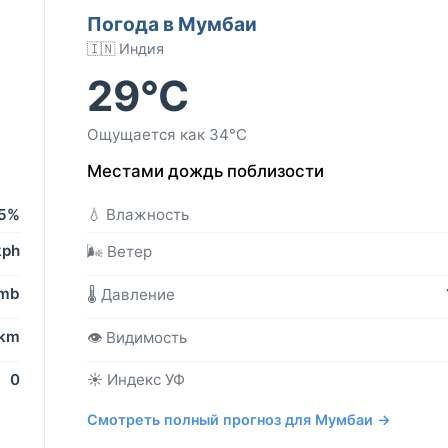
Погода в Мумбаи
🇮🇳 Индия
29°C
Ощущается как 34°C
Местами дождь поблизости
5%
💧 Влажность
kph
🌬️ Ветер
 mb
🌡️ Давление
 km
👁️ Видимость
0
☀️ Индекс УФ
Смотреть полный прогноз для Мумбаи →