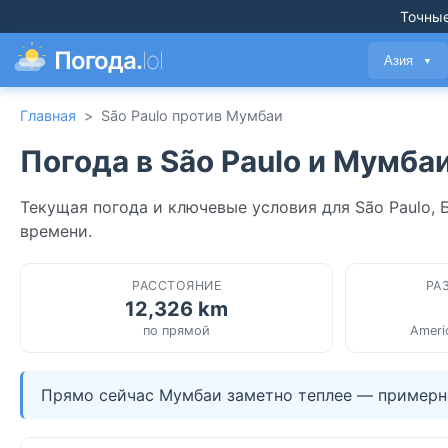
Точные
Погода.
lol
Азия
▼
Главная
>
São Paulo против Мумбаи
Погода в São Paulo и Мумба
Текущая погода и ключевые условия для São Paulo,
времени.
РАССТОЯНИЕ
РА
12,326 km
по прямой
Ameri
Прямо сейчас Мумбаи заметно теплее — примерно 