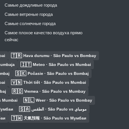
Самые дождливые города
Самые ветреные города
Самые солнечные города
Самое плохое качество воздуха прямо
сейчас
🇹🇷
bai
Hava durumu · São Paulo vs Bombay
🇮🇹
 Mumbaja
Meteo · São Paulo vs Mumbai
🇸🇰
ombaj
Počasie · São Paulo vs Bombaj
🇻🇳
bai
Thời tiết · São Paulo vs Mumbai
🇷🇴
baj
Vremea · São Paulo vs Mumbay
🇳🇱
vs Mumbai
Weer · São Paulo vs Bombay
🇸🇦
Мумбаи
الطقس · São Paulo vs مومباي
🇹🇼
баи
天氣預報 · São Paulo vs Мумбаи