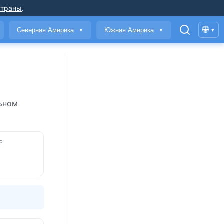
страны
.
🌐
Северная Америка
Южная Америка
▾
▼
▼
льном
Р