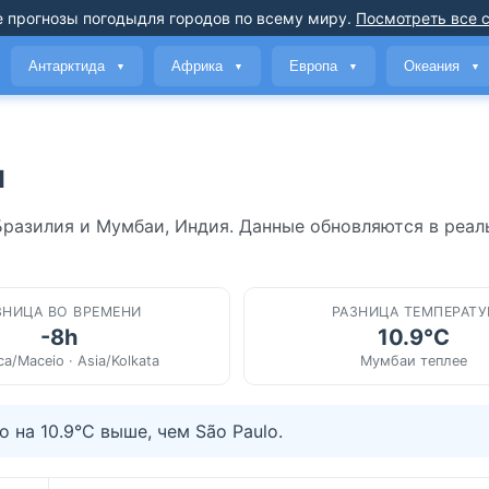
 прогнозы погоды
для городов по всему миру
.
Посмотреть все 
Антарктида
Африка
Европа
Океания
▼
▼
▼
▼
и
 Бразилия и Мумбаи, Индия. Данные обновляются в реа
ЗНИЦА ВО ВРЕМЕНИ
РАЗНИЦА ТЕМПЕРАТУ
-8h
10.9°C
ca/Maceio · Asia/Kolkata
Мумбаи теплее
на 10.9°C выше, чем São Paulo.