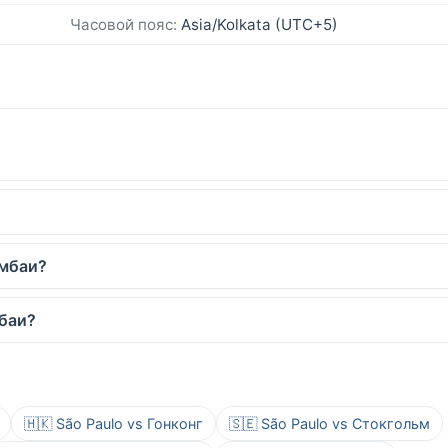
Часовой пояс:
Asia/Kolkata (UTC+5)
умбаи?
мбаи?
🇭🇰 São Paulo vs Гонконг
🇸🇪 São Paulo vs Стокгольм