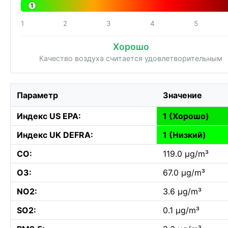
1
1
2
3
4
5
Хорошо
Качество воздуха считается удовлетворительным
Параметр
Значение
Индекс US EPA:
1 (Хорошо)
Индекс UK DEFRA:
1 (Низкий)
CO:
119.0 µg/m³
O3:
67.0 µg/m³
NO2:
3.6 µg/m³
SO2:
0.1 µg/m³