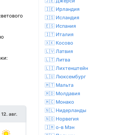
🇯🇪 Джерси
🇮🇪 Ирландия
светового
🇮🇸 Исландия
🇪🇸 Испания
🇮🇹 Италия
но
🇽🇰 Косово
🇱🇻 Латвия
ки:
🇱🇹 Литва
🇱🇮 Лихтенштейн
🇱🇺 Люксембург
🇲🇹 Мальта
🇲🇩 Молдавия
🇲🇨 Монако
🇳🇱 Нидерланды
 12. авг.
чт 13. авг.
🇳🇴 Норвегия
🇮🇲 о-в Мэн