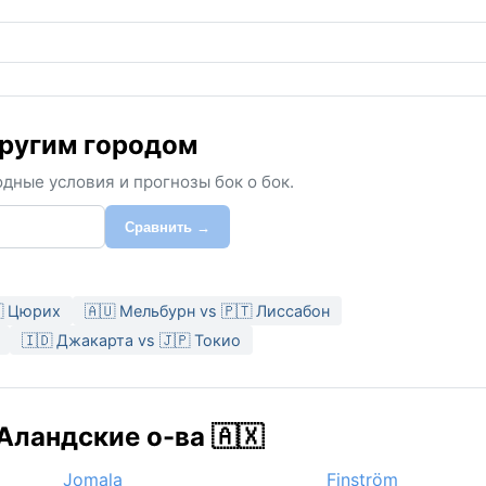
другим городом
дные условия и прогнозы бок о бок.
Сравнить →
🇭 Цюрих
🇦🇺 Мельбурн vs 🇵🇹 Лиссабон
🇮🇩 Джакарта vs 🇯🇵 Токио
Аландские о-ва 🇦🇽
Jomala
Finström