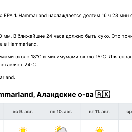
 EPA 1. Hammarland наслаждается долгим 16 ч 23 мин 
0 мм. В ближайшие 24 часа должно быть сухо. Это точ
а в Hammarland.
умами около 18°C и минимумами около 15°C. Для справ
оставляет 24°C.
rland.
marland, Аландские о-ва 🇦🇽
вс 9. авг.
пн 10. авг.
вт 11. авг.
ср