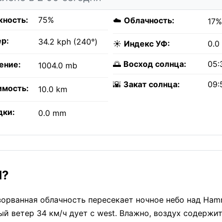
ность:
75%
☁️
Облачность:
17%
р:
34.2 kph (240°)
☀️
Индекс УФ:
0.0
🌅
Восход солнца:
05:
ение:
1004.0 mb
🌇
Закат солнца:
09:
имость:
10.0 km
дки:
0.0 mm
d?
зорванная облачность пересекает ночное небо над Ham
й ветер 34 км/ч дует с west. Влажно, воздух содержи