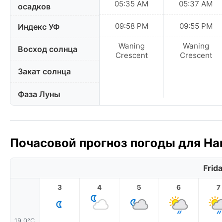
05:35 AM
05:37 AM
осадков
09:58 PM
09:55 PM
Индекс УФ
Waning
Waning
Восход солнца
Crescent
Crescent
Закат солнца
Фаза Луны
Почасовой прогноз погоды для Ha
Frid
3
4
5
6
7
19.0°C