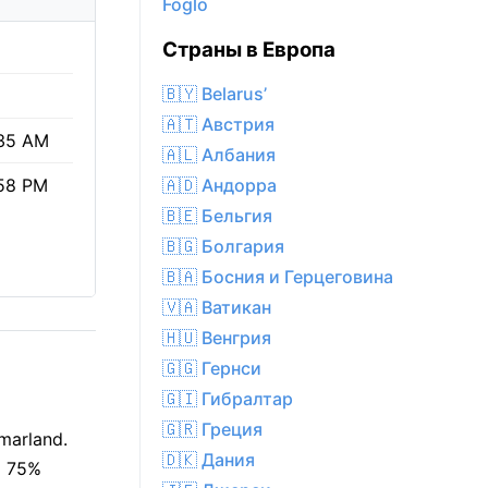
Föglö
Страны в Европа
🇧🇾 Belarus’
🇦🇹 Австрия
35 AM
🇦🇱 Албания
🇦🇩 Андорра
58 PM
🇧🇪 Бельгия
🇧🇬 Болгария
🇧🇦 Босния и Герцеговина
🇻🇦 Ватикан
🇭🇺 Венгрия
🇬🇬 Гернси
🇬🇮 Гибралтар
🇬🇷 Греция
marland.
🇩🇰 Дания
т 75%