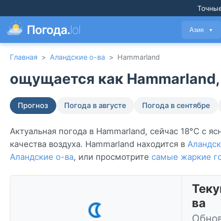
Точные
Погода.
lol
Азия
▼
Главная
>
Аландские о-ва
>
Hammarland
ощущается как Hammarland, 
Прогноз
Погода в августе
Погода в сентябре
Актуальная погода в Hammarland, сейчас 18°C с яс
качества воздуха. Hammarland находится в
Аландск
Аландские о-ва
, или просмотрите
самые жаркие г
Теку
ва
Обнов