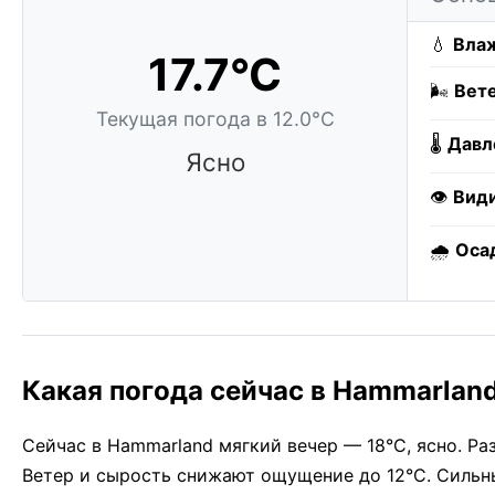
💧
Влаж
17.7°C
🌬️
Вете
Текущая погода в 12.0°C
🌡️
Давл
Ясно
👁️
Вид
🌧️
Оса
Какая погода сейчас в Hammarlan
Сейчас в Hammarland мягкий вечер — 18°C, ясно. Ра
Ветер и сырость снижают ощущение до 12°C. Сильны