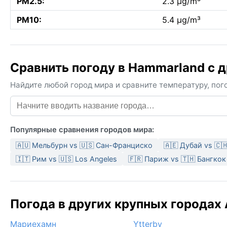
PM2.5:
2.3 µg/m³
PM10:
5.4 µg/m³
Сравнить погоду в Hammarland с 
Найдите любой город мира и сравните температуру, пого
Популярные сравнения городов мира:
🇦🇺 Мельбурн vs 🇺🇸 Сан-Франциско
🇦🇪 Дубай vs 🇨
🇮🇹 Рим vs 🇺🇸 Los Angeles
🇫🇷 Париж vs 🇹🇭 Бангкок
Погода в других крупных городах 
Мариехамн
Ytterby