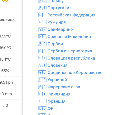
🇵🇱 Польшу
🇵🇹 Португалия
🇷🇺 Российская Федерация
Переменная
олнечно
🇷🇴 Румыния
облачность
🇸🇲 Сан-Марино
17.5°C
19.0°C
🇲🇰 Северная Македония
🇷🇸 Сербия
16.0°C
17.7°C
🇷🇸 Сербия и Черногория
🇸🇰 Словацкая республика
15.1°C
17.2°C
🇸🇮 Словения
65%
83%
🇬🇧 Соединенное Королевство
🇺🇦 Украиной
9.5 kph
32.0 kph
🇫🇴 Фарерские о-ва
0.3 mm
0.0 mm
🇫🇮 Финляндия
🇫🇷 Франция
5.0
5.0
🇩🇪 ФРГ