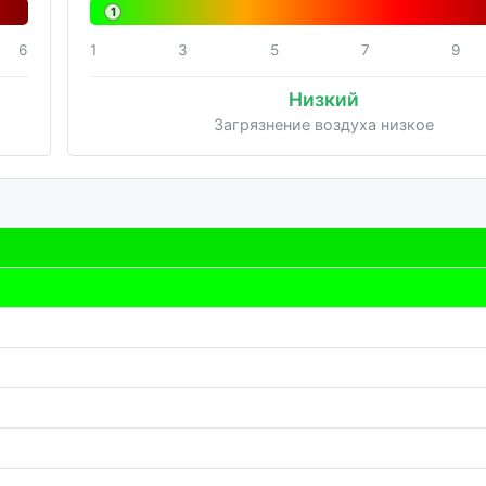
1
6
1
3
5
7
9
Низкий
Загрязнение воздуха низкое