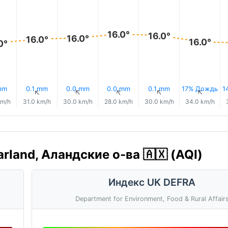
16.0°
16.0°
16.0°
16.0°
16.0°
0°
mm
0.1 mm
0.0 mm
0.0 mm
0.1 mm
17% Дождь
1
↑
↑
↑
↑
↑
↑
km/h
31.0 km/h
30.0 km/h
28.0 km/h
30.0 km/h
34.0 km/h
land, Аландские о-ва 🇦🇽 (AQI)
Индекс UK DEFRA
Department for Environment, Food & Rural Affair