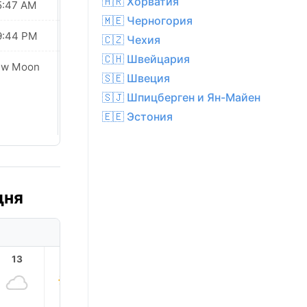
🇭🇷 Хорватия
5:47 AM
05:49 AM
🇲🇪 Черногория
9:44 PM
09:41 PM
🇨🇿 Чехия
🇨🇭 Швейцария
ew Moon
New Moon
🇸🇪 Швеция
🇸🇯 Шпицберген и Ян-Майен
🇪🇪 Эстония
дня
13
14
15
16
17
18