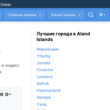
страны
.
🌐
Северная Америка
Южная Америка
▾
▼
▼
Лучшие города в Aland
Islands
Мариехамн
Ytterby
Jomala
 и индекс
Finström
в
Lemland
Saltvik
Hammarland
е о-
Эккерё
Сунд