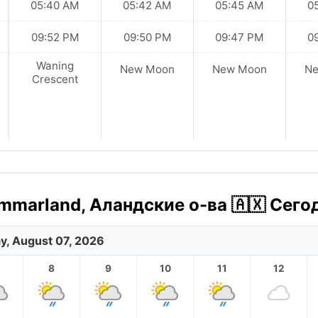
05:40 AM
05:42 AM
05:45 AM
0
09:52 PM
09:50 PM
09:47 PM
0
Waning
New Moon
New Moon
N
Crescent
mmarland, Аландские о-ва 🇦🇽 Сего
ay, August 07, 2026
8
9
10
11
12