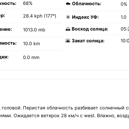
ность:
68%
☁️
Облачность:
0%
р:
28.4 kph (177°)
☀️
Индекс УФ:
1.0
🌅
Восход солнца:
05:
ение:
1013.0 mb
🌇
Закат солнца:
10:
имость:
10.0 km
дки:
0.0 mm
д головой. Перистая облачность разбивает солнечный с
ями. Ожидается ветерок 28 км/ч с west. Влажно, возд