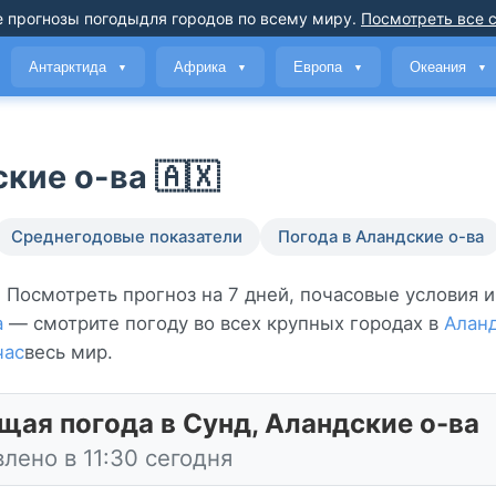
 прогнозы погоды
для городов по всему миру
.
Посмотреть все 
Антарктида
Африка
Европа
Океания
▼
▼
▼
▼
кие о-ва 🇦🇽
Среднегодовые показатели
Погода в Аландские о-ва
. Посмотреть прогноз на 7 дней, почасовые условия 
а
— смотрите погоду во всех крупных городах в
Аланд
час
весь мир.
щая погода в Сунд, Аландские о-ва
лено в 11:30 сегодня