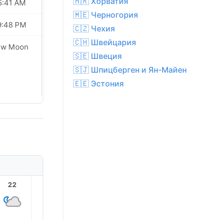
🇭🇷 Хорватия
5:41 AM
05:43 AM
🇲🇪 Черногория
9:48 PM
09:46 PM
🇨🇿 Чехия
🇨🇭 Швейцария
ew Moon
New Moon
🇸🇪 Швеция
🇸🇯 Шпицберген и Ян-Майен
🇪🇪 Эстония
22
23
1
2
3