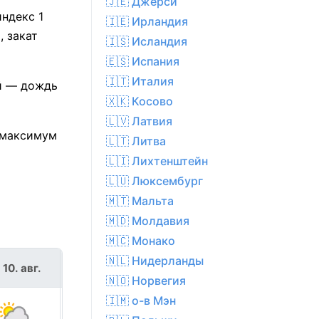
🇯🇪 Джерси
индекс 1
🇮🇪 Ирландия
, закат
🇮🇸 Исландия
🇪🇸 Испания
🇮🇹 Италия
й — дождь
🇽🇰 Косово
🇱🇻 Латвия
 максимум
🇱🇹 Литва
🇱🇮 Лихтенштейн
🇱🇺 Люксембург
🇲🇹 Мальта
🇲🇩 Молдавия
🇲🇨 Монако
🇳🇱 Нидерланды
 10. авг.
вт 11. авг.
🇳🇴 Норвегия
🇮🇲 о-в Мэн