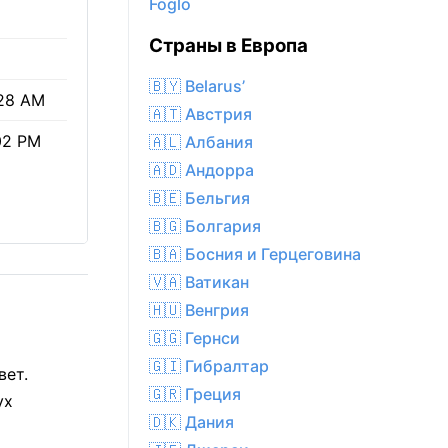
Föglö
Страны в Европа
🇧🇾 Belarus’
28 AM
🇦🇹 Австрия
02 PM
🇦🇱 Албания
🇦🇩 Андорра
🇧🇪 Бельгия
🇧🇬 Болгария
🇧🇦 Босния и Герцеговина
🇻🇦 Ватикан
🇭🇺 Венгрия
🇬🇬 Гернси
🇬🇮 Гибралтар
вет.
🇬🇷 Греция
ух
🇩🇰 Дания