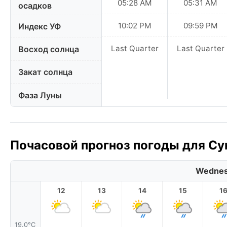
05:28 AM
05:31 AM
осадков
10:02 PM
09:59 PM
Индекс УФ
Last Quarter
Last Quarter
Восход солнца
Закат солнца
Фаза Луны
Почасовой прогноз погоды для Сун
Wednes
12
13
14
15
1
19.0°C