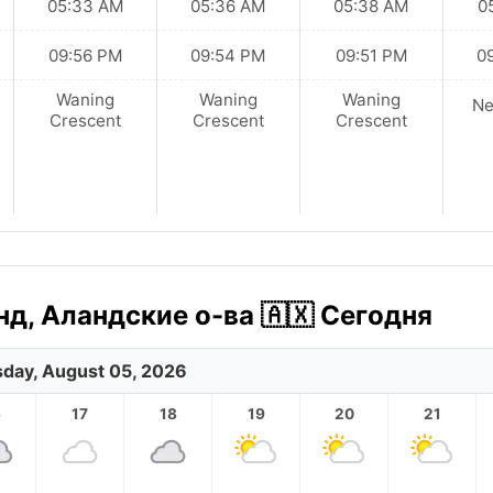
05:33 AM
05:36 AM
05:38 AM
0
09:56 PM
09:54 PM
09:51 PM
0
Waning
Waning
Waning
N
Crescent
Crescent
Crescent
д, Аландские о-ва 🇦🇽 Сегодня
day, August 05, 2026
6
17
18
19
20
21