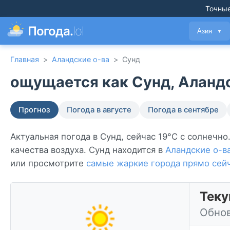
Точные
Погода.
lol
Азия
▼
Главная
>
Аландские о-ва
>
Сунд
ощущается как Сунд, Аландс
Прогноз
Погода в августе
Погода в сентябре
Актуальная погода в Сунд, сейчас 19°C с солнечно
качества воздуха. Сунд находится в
Аландские о-в
или просмотрите
самые жаркие города прямо сей
Теку
Обнов