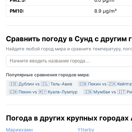
PM2.5:
6.0 µg/m³
PM10:
8.9 µg/m³
Сравнить погоду в Сунд с другим 
Найдите любой город мира и сравните температуру, пого
Популярные сравнения городов мира:
🇮🇪 Дублин vs 🇮🇱 Тель-Авив
🇨🇳 Пекин vs 🇿🇦 Кейпта
🇨🇳 Пекин vs 🇲🇾 Куала-Лумпур
🇮🇳 Мумбаи vs 🇮🇹 Р
Погода в других крупных городах 
Мариехамн
Ytterby