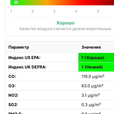
1
1
2
3
4
5
Хорошо
Качество воздуха считается удовлетворительным
Параметр
Значение
Индекс US EPA:
1 (Хорошо)
Индекс UK DEFRA:
1 (Низкий)
CO:
119.0 µg/m³
O3:
83.0 µg/m³
NO2:
3.1 µg/m³
SO2:
0.3 µg/m³