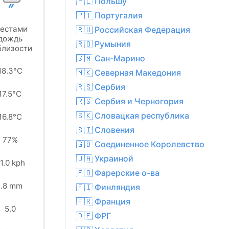
🇵🇱 Польшу
🇵🇹 Португалия
естами
🇷🇺 Российская Федерация
Местами дождь
дождь
поблизости
🇷🇴 Румыния
близости
🇸🇲 Сан-Марино
18.3°C
17.1°C
🇲🇰 Северная Македония
🇷🇸 Сербия
17.5°C
15.6°C
🇷🇸 Сербия и Черногория
🇸🇰 Словацкая республика
16.8°C
14.5°C
🇸🇮 Словения
77%
70%
🇬🇧 Соединенное Королевство
🇺🇦 Украиной
1.0 kph
45.4 kph
🇫🇴 Фарерские о-ва
1.8 mm
1.5 mm
🇫🇮 Финляндия
🇫🇷 Франция
5.0
4.0
🇩🇪 ФРГ