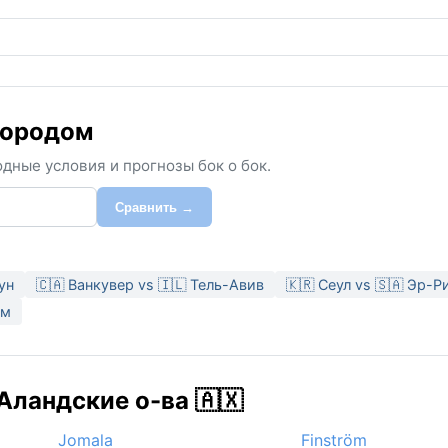
городом
дные условия и прогнозы бок о бок.
Сравнить →
ун
🇨🇦 Ванкувер vs 🇮🇱 Тель-Авив
🇰🇷 Сеул vs 🇸🇦 Эр-Р
им
Аландские о-ва 🇦🇽
Jomala
Finström