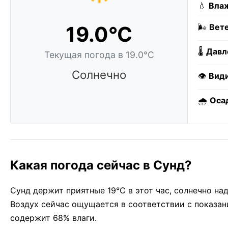
💧
Влаж
19.0°C
🌬️
Вете
🌡️
Давл
Текущая погода в 19.0°C
Солнечно
👁️
Вид
🌧️
Оса
Какая погода сейчас в Сунд?
Сунд держит приятные 19°C в этот час, солнечно на
Воздух сейчас ощущается в соответствии с показани
содержит 68% влаги.