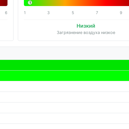
1
6
1
3
5
7
9
Низкий
Загрязнение воздуха низкое