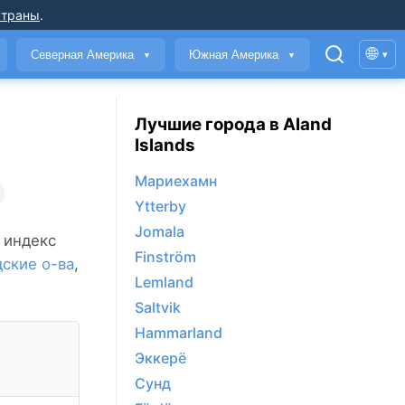
страны
.
🌐
Северная Америка
Южная Америка
▾
▼
▼
Лучшие города в Aland
Islands
Мариехамн
Ytterby
Jomala
и индекс
Finström
ские о-ва
,
Lemland
Saltvik
Hammarland
Эккерё
Сунд