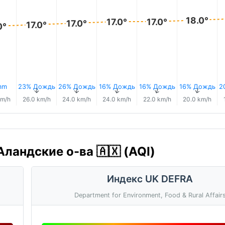
18.0°
17.0°
17.0°
17.0°
17.0°
0°
mm
23% Дождь
26% Дождь
16% Дождь
16% Дождь
16% Дождь
2
↑
↑
↑
↑
↑
km/h
26.0 km/h
24.0 km/h
24.0 km/h
22.0 km/h
20.0 km/h
Аландские о-ва 🇦🇽 (AQI)
Индекс UK DEFRA
Department for Environment, Food & Rural Affair