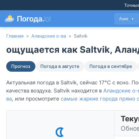
Точные
Погода.
lol
Азия
▼
Главная
>
Аландские о-ва
>
Saltvik
ощущается как Saltvik, Алан
Прогноз
Погода в августе
Погода в сентябре
Актуальная погода в Saltvik, сейчас 17°C с ясно. 
качества воздуха. Saltvik находится в
Аландские о-
ва
, или просмотрите
самые жаркие города прямо 
Теку
Обнов