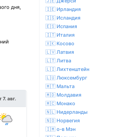
🇯🇪 Джерси
ого дня,
🇮🇪 Ирландия
🇮🇸 Исландия
🇪🇸 Испания
🇮🇹 Италия
шний
🇽🇰 Косово
🇱🇻 Латвия
🇱🇹 Литва
🇱🇮 Лихтенштейн
🇱🇺 Люксембург
🇲🇹 Мальта
🇲🇩 Молдавия
т 7. авг.
🇲🇨 Монако
🇳🇱 Нидерланды
🇳🇴 Норвегия
🇮🇲 о-в Мэн