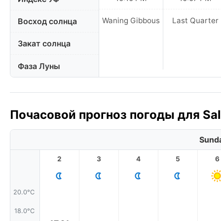
Waning Gibbous
Last Quarter
Восход солнца
Закат солнца
Фаза Луны
Почасовой прогноз погоды для Salt
Sunda
2
3
4
5
6
20.0°C
18.0°C