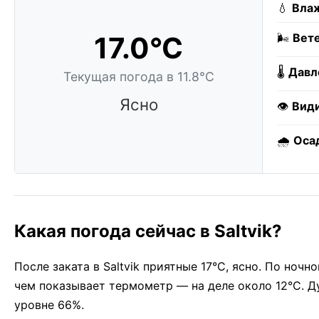
💧
Влаж
17.0°C
🌬️
Вете
🌡️
Давл
Текущая погода в 11.8°C
Ясно
👁️
Вид
🌧️
Оса
Какая погода сейчас в Saltvik?
После заката в Saltvik приятные 17°C, ясно. По ноч
чем показывает термометр — на деле около 12°C. Д
уровне 66%.