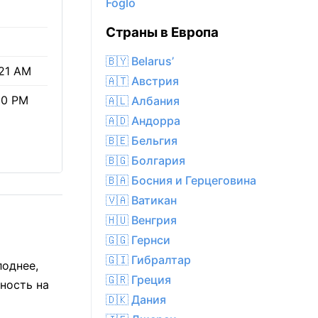
Föglö
Страны в Европа
🇧🇾 Belarus’
21 AM
🇦🇹 Австрия
10 PM
🇦🇱 Албания
🇦🇩 Андорра
🇧🇪 Бельгия
🇧🇬 Болгария
🇧🇦 Босния и Герцеговина
🇻🇦 Ватикан
🇭🇺 Венгрия
🇬🇬 Гернси
🇬🇮 Гибралтар
лоднее,
🇬🇷 Греция
ность на
🇩🇰 Дания