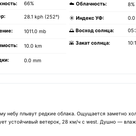
ность:
66%
☁️
Облачность:
8%
р:
28.1 kph (252°)
☀️
Индекс УФ:
0.0
🌅
Восход солнца:
05:
ение:
1011.0 mb
🌇
Закат солнца:
10:
имость:
10.0 km
дки:
0.0 mm
ному небу плывут редкие облака. Ощущается заметно хо
ует устойчивый ветерок, 28 км/ч с west. Душно — влаж