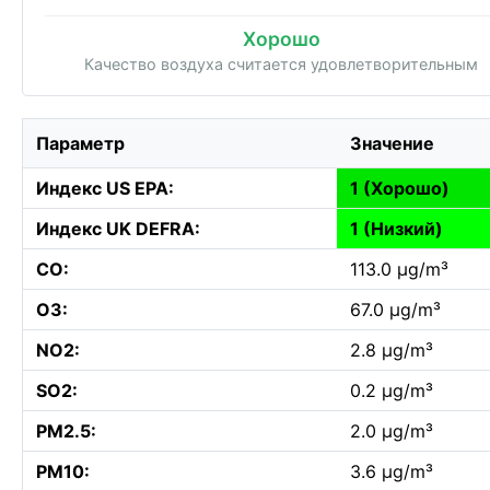
Хорошо
Качество воздуха считается удовлетворительным
Параметр
Значение
Индекс US EPA:
1 (Хорошо)
Индекс UK DEFRA:
1 (Низкий)
CO:
113.0 µg/m³
O3:
67.0 µg/m³
NO2:
2.8 µg/m³
SO2:
0.2 µg/m³
PM2.5:
2.0 µg/m³
PM10:
3.6 µg/m³