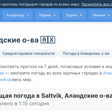
 прогнозы погоды
для городов по всему миру
.
Посмотреть все 
Антарктида
Африка
Европа
Океания
▼
▼
▼
▼
дские о-ва 🇦🇽
Среднегодовые показатели
Погода в Аландские о-ва
Посмотреть прогноз на 7 дней, почасовые условия и ин
ва
— смотрите погоду во всех крупных городах в
Ала
сейчас
весь мир.
щая погода в Saltvik, Аландские о-в
лено в 1:15 сегодня