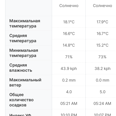
Солнечно
Солнечно
Максимальная
18.1°C
17.9°C
температура
16.6°C
16.7°C
Средняя
температура
14.8°C
15.2°C
Минимальная
температура
71%
73%
Средняя
43.9 kph
38.2 kph
влажность
Максимальный
0.2 mm
0.0 mm
ветер
4.0
5.0
Общее
количество
05:21 AM
05:24 AM
осадков
10:10 PM
10:07 PM
Индекс УФ