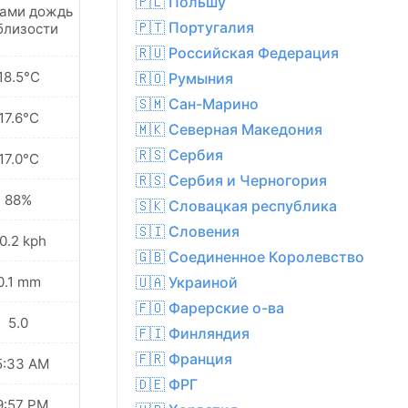
🇵🇱 Польшу
ами дождь
🇵🇹 Португалия
близости
🇷🇺 Российская Федерация
18.5°C
🇷🇴 Румыния
🇸🇲 Сан-Марино
17.6°C
🇲🇰 Северная Македония
🇷🇸 Сербия
17.0°C
🇷🇸 Сербия и Черногория
88%
🇸🇰 Словацкая республика
🇸🇮 Словения
0.2 kph
🇬🇧 Соединенное Королевство
0.1 mm
🇺🇦 Украиной
🇫🇴 Фарерские о-ва
5.0
🇫🇮 Финляндия
🇫🇷 Франция
5:33 AM
🇩🇪 ФРГ
9:57 PM