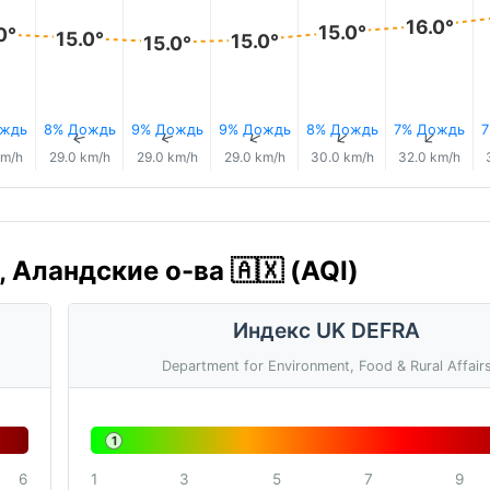
16.0°
15.0°
0°
15.0°
15.0°
15.0°
ождь
8% Дождь
9% Дождь
9% Дождь
8% Дождь
7% Дождь
↑
↑
↑
↑
↑
↑
km/h
29.0 km/h
29.0 km/h
29.0 km/h
30.0 km/h
32.0 km/h
, Аландские о-ва 🇦🇽 (AQI)
Индекс UK DEFRA
Department for Environment, Food & Rural Affair
1
6
1
3
5
7
9