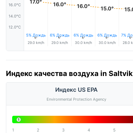
17.0°
16.0°
16.0°C
16.0°
15.0°
15.
14.0°C
12.0°C
5% Дождь
6% Дождь
6% Дождь
6% Дождь
7% Д
↑
↑
↑
↑
29.0 km/h
29.0 km/h
30.0 km/h
30.0 km/h
28.0 
Индекс качества воздуха in Saltvik
Индекс US EPA
Environmental Protection Agency
1
1
2
3
4
5