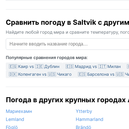
Сравнить погоду в Saltvik с други
Найдите любой город мира и сравните температуру, пого
Популярные сравнения городов мира:
🇪🇬 Каир vs 🇮🇪 Дублин
🇪🇸 Мадрид vs 🇮🇹 Милан
🇩🇰 Копенгаген vs 🇺🇸 Чикаго
🇪🇸 Барселона vs 🇺🇸 
Погода в других крупных городах 
Мариехамн
Ytterby
Lemland
Hammarland
Föglö
Brändö