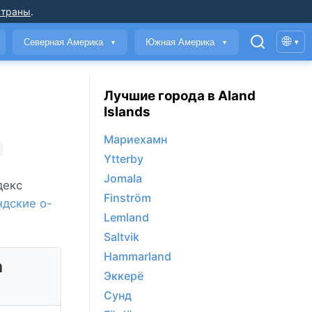
страны
.
🌐
Северная Америка
Южная Америка
▾
▼
▼
Лучшие города в Aland
Islands
Мариехамн
Ytterby
Jomala
декс
Finström
ндские о-
Lemland
Saltvik
Hammarland
а
Эккерё
Сунд