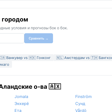
м городом
дные условия и прогнозы бок о бок.
Сравнить →
🇨🇦 Ванкувер vs 🇭🇰 Гонконг
🇳🇱 Амстердам vs 🇹🇭 Бангко
Чикаго
Аландские о-ва 🇦🇽
Jomala
Finström
Эккерё
Сунд
Ета
Vårdö