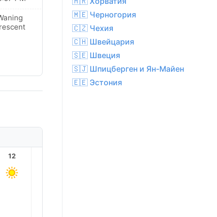
🇭🇷 Хорватия
🇲🇪 Черногория
Waning
rescent
🇨🇿 Чехия
🇨🇭 Швейцария
🇸🇪 Швеция
🇸🇯 Шпицберген и Ян-Майен
🇪🇪 Эстония
12
13
14
15
16
17
18.0°
17.0°