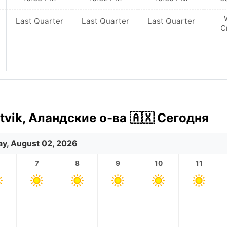
Last Quarter
Last Quarter
Last Quarter
C
vik, Аландские о-ва 🇦🇽 Сегодня
y, August 02, 2026
7
8
9
10
11