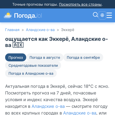
Точные прогнозы погоды
.
Посмотреть все страны
.
☰
Погода.
lol
🌐
Главная
>
Аландские о-ва
>
Эккерё
ощущается как Эккерё, Аландские о-
ва 🇦🇽
Прогноз
Погода в августе
Погода в сентябре
Среднегодовые показатели
Погода в Аландские о-ва
Актуальная погода в Эккерё, сейчас 18°C с ясно.
Посмотреть прогноз на 7 дней, почасовые
условия и индекс качества воздуха. Эккерё
находится в
Аландские о-ва
— смотрите погоду
во всех крупных городах в
Аландские о-ва
, или