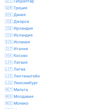
🇬🇮 Гибралтар
🇬🇷 Греция
🇩🇰 Дания
🇯🇪 Джерси
🇮🇪 Ирландия
🇮🇸 Исландия
🇪🇸 Испания
🇮🇹 Италия
🇽🇰 Косово
🇱🇻 Латвия
🇱🇹 Литва
🇱🇮 Лихтенштейн
🇱🇺 Люксембург
🇲🇹 Мальта
🇲🇩 Молдавия
🇲🇨 Монако