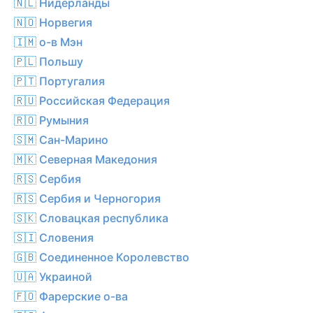
🇳🇱 Нидерланды
🇳🇴 Норвегия
🇮🇲 о-в Мэн
🇵🇱 Польшу
🇵🇹 Португалия
🇷🇺 Российская Федерация
🇷🇴 Румыния
🇸🇲 Сан-Марино
🇲🇰 Северная Македония
🇷🇸 Сербия
🇷🇸 Сербия и Черногория
🇸🇰 Словацкая республика
🇸🇮 Словения
🇬🇧 Соединенное Королевство
🇺🇦 Украиной
🇫🇴 Фарерские о-ва