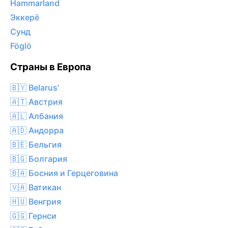
Hammarland
Эккерё
Сунд
Föglö
Страны в Европа
🇧🇾 Belarus’
🇦🇹 Австрия
🇦🇱 Албания
🇦🇩 Андорра
🇧🇪 Бельгия
🇧🇬 Болгария
🇧🇦 Босния и Герцеговина
🇻🇦 Ватикан
🇭🇺 Венгрия
🇬🇬 Гернси