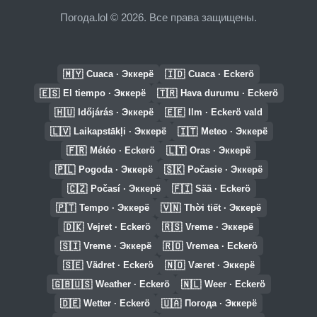
Погода.lol © 2026. Все права защищены.
🇲🇾
🇮🇩
Cuaca · Эккерё
Cuaca · Eckerö
🇪🇸
🇹🇷
El tiempo · Эккерё
Hava durumu · Eckerö
🇭🇺
🇪🇪
Időjárás · Эккерё
Ilm · Eckerö vald
🇱🇻
🇮🇹
Laikapstākļi · Эккерё
Meteo · Эккерё
🇫🇷
🇱🇹
Météo · Eckerö
Oras · Эккерё
🇵🇱
🇸🇰
Pogoda · Эккерё
Počasie · Эккерё
🇨🇿
🇫🇮
Počasí · Эккерё
Sää · Eckerö
🇵🇹
🇻🇳
Tempo · Эккерё
Thời tiết · Эккерё
🇩🇰
🇷🇸
Vejret · Eckerö
Vreme · Эккерё
🇸🇮
🇷🇴
Vreme · Эккерё
Vremea · Eckerö
🇸🇪
🇳🇴
Vädret · Eckerö
Været · Эккерё
🇬🇧🇺🇸
🇳🇱
Weather · Eckerö
Weer · Eckerö
🇩🇪
🇺🇦
Wetter · Eckerö
Погода · Эккерё