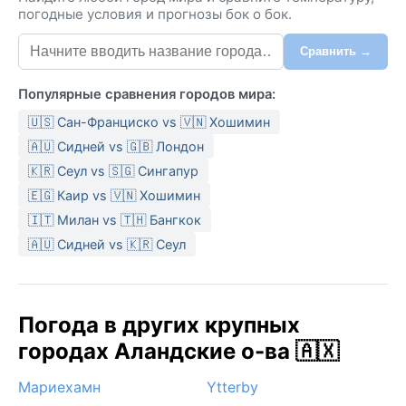
погодные условия и прогнозы бок о бок.
Сравнить →
Популярные сравнения городов мира:
🇺🇸 Сан-Франциско vs 🇻🇳 Хошимин
🇦🇺 Сидней vs 🇬🇧 Лондон
🇰🇷 Сеул vs 🇸🇬 Сингапур
🇪🇬 Каир vs 🇻🇳 Хошимин
🇮🇹 Милан vs 🇹🇭 Бангкок
🇦🇺 Сидней vs 🇰🇷 Сеул
Погода в других крупных
городах Аландские о-ва 🇦🇽
Мариехамн
Ytterby