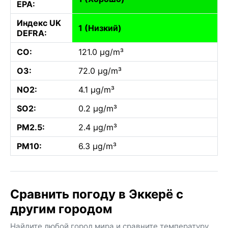
EPA:
Индекс UK
1 (Низкий)
DEFRA:
CO:
121.0 µg/m³
O3:
72.0 µg/m³
NO2:
4.1 µg/m³
SO2:
0.2 µg/m³
PM2.5:
2.4 µg/m³
PM10:
6.3 µg/m³
Сравнить погоду в Эккерё с
другим городом
Найдите любой город мира и сравните температуру,