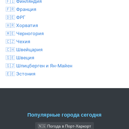
🇫🇮 Финляндия
🇫🇷 Франция
🇩🇪 ФРГ
🇭🇷 Хорватия
🇲🇪 Черногория
🇨🇿 Чехия
🇨🇭 Швейцария
🇸🇪 Швеция
🇸🇯 Шпицберген и Ян-Майен
🇪🇪 Эстония
Популярные города сегодня
🇳🇬 Погода в Порт-Харкорт