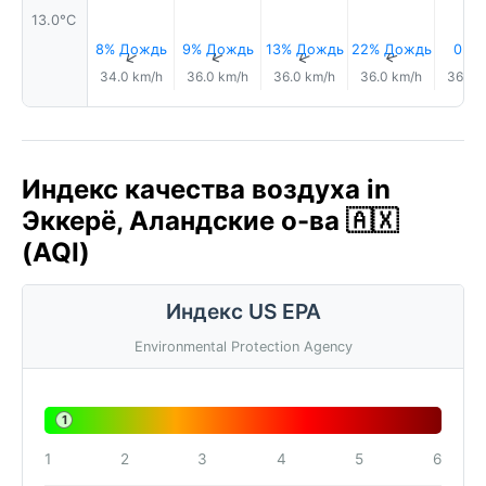
13.0°C
8% Дождь
9% Дождь
13% Дождь
22% Дождь
0.0
↑
↑
↑
↑
34.0 km/h
36.0 km/h
36.0 km/h
36.0 km/h
36.0 
Индекс качества воздуха in
Эккерё, Аландские о-ва 🇦🇽
(AQI)
Индекс US EPA
Environmental Protection Agency
1
1
2
3
4
5
6