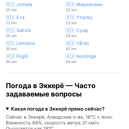
🇦🇽 Jomala
🇦🇽 Мариехамн
20 km
22 km
🇦🇽 Ета
🇦🇽 Ytterby
22 km
23 km
🇦🇽 Saltvik
🇦🇽 Сунд
25 km
28 km
🇦🇽 Lemland
🇦🇽 Vårdö
30 km
43 km
🇦🇽 Föglö
🇦🇽 Kumlinge
49 km
64 km
Погода в Эккерё — Часто
задаваемые вопросы
Какая погода в Эккерё прямо сейчас?
Сейчас в Эккерё, Аландские о-ва, 18°C с ясно.
Влажность 68%, скорость ветра 31 км/ч.
Ощущается как 18°C.