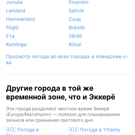
Jomala
Finström
Lemland
Saltvik
Hammarland
Сунд
Föglö
Brändö
Ета
Vårdö
Kumlinge
Kökar
Просмотр погоды во всех городах в Аландские о-
ва
Другие города в той же
временной зоне, что и Эккерё
Эти города разделяют местное время Эккерё
(Europe/Mariehamn) — полезно для планирования
звонков или сравнения светового дня.
🇦🇽 Погода в
🇦🇽 Погода в Ytterby