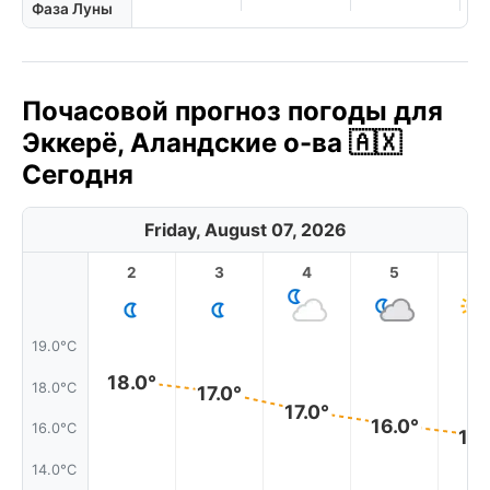
Фаза Луны
Почасовой прогноз погоды для
Эккерё, Аландские о-ва 🇦🇽
Сегодня
Friday, August 07, 2026
2
3
4
5
6
19.0°C
18.0°
18.0°C
17.0°
17.0°
16.0°
16.0°C
16.
14.0°C