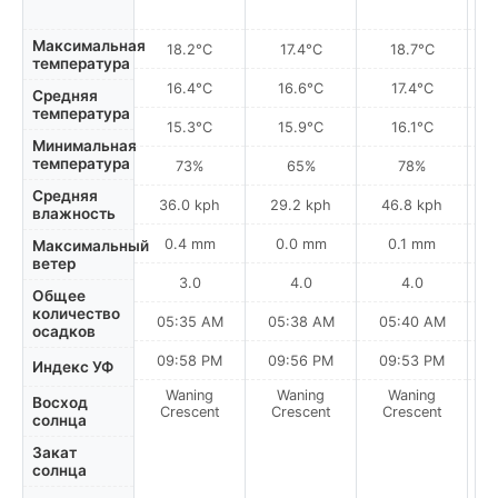
по
Максимальная
18.2°C
17.4°C
18.7°C
температура
16.4°C
16.6°C
17.4°C
Средняя
температура
15.3°C
15.9°C
16.1°C
Минимальная
температура
73%
65%
78%
Средняя
36.0 kph
29.2 kph
46.8 kph
влажность
0.4 mm
0.0 mm
0.1 mm
Максимальный
ветер
3.0
4.0
4.0
Общее
количество
05:35 AM
05:38 AM
05:40 AM
0
осадков
09:58 PM
09:56 PM
09:53 PM
Индекс УФ
Waning
Waning
Waning
N
Восход
Crescent
Crescent
Crescent
солнца
Закат
солнца