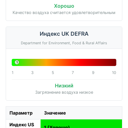
Хорошо
Качество воздуха считается удовлетворительным
Индекс UK DEFRA
Department for Environment, Food & Rural Affairs
1
1
3
5
7
9
10
Низкий
Загрязнение воздуха низкое
Параметр
Значение
Индекс US
1 (Хорошо)