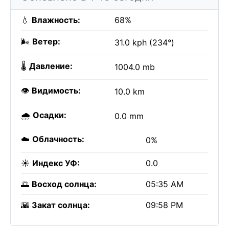
💧
Влажность:
68%
🌬️
Ветер:
31.0 kph (234°)
🌡️
Давление:
1004.0 mb
👁️
Видимость:
10.0 km
🌧️
Осадки:
0.0 mm
☁️
Облачность:
0%
☀️
Индекс УФ:
0.0
🌅
Восход солнца:
05:35 AM
🌇
Закат солнца:
09:58 PM