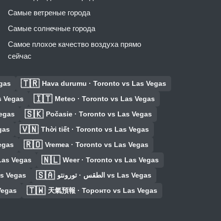
Самые ветреные города
Самые солнечные города
Самое плохое качество воздуха прямо
сейчас
🇹🇷
egas
Hava durumu · Toronto vs Las Vegas
🇮🇹
s Vegas
Meteo · Toronto vs Las Vegas
🇸🇰
Vegas
Počasie · Toronto vs Las Vegas
🇻🇳
gas
Thời tiết · Toronto vs Las Vegas
🇷🇴
egas
Vremea · Toronto vs Las Vegas
🇳🇱
Las Vegas
Weer · Toronto vs Las Vegas
🇸🇦
as Vegas
الطقس · تورونتو vs Las Vegas
🇹🇼
Vegas
天氣預報 · Торонто vs Las Vegas