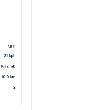
35%
21 kph
1012 mb
10.0 km
2