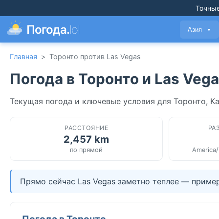
Точные
Погода.
lol
Азия
▼
Главная
>
Торонто против Las Vegas
Погода в Торонто и Las Veg
Текущая погода и ключевые условия для Торонто, К
РАССТОЯНИЕ
РА
2,457 km
по прямой
America/
Прямо сейчас Las Vegas заметно теплее — пример
Погода в Торонто