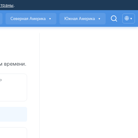
страны
.
🌐
Северная Америка
Южная Америка
▾
▼
▼
м времени.
Р