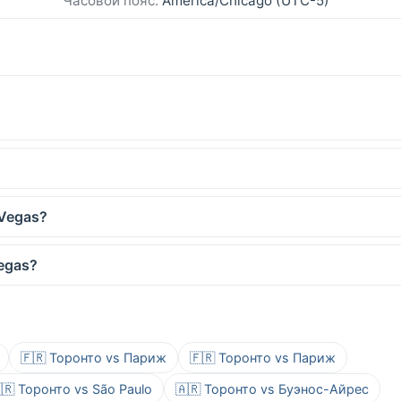
Часовой пояс:
America/Chicago (UTC-5)
 Vegas?
egas?
🇫🇷 Торонто vs Париж
🇫🇷 Торонто vs Париж
🇷 Торонто vs São Paulo
🇦🇷 Торонто vs Буэнос-Айрес