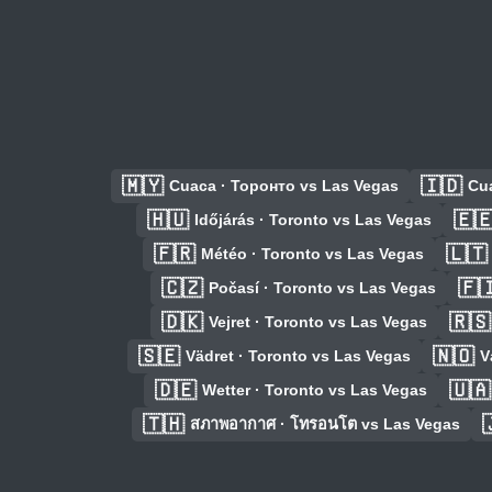
🇲🇾
🇮🇩
Cuaca · Торонто vs Las Vegas
Cua
🇭🇺
🇪
Időjárás · Toronto vs Las Vegas
🇫🇷
🇱🇹
Météo · Toronto vs Las Vegas
🇨🇿
🇫
Počasí · Toronto vs Las Vegas
🇩🇰
🇷🇸
Vejret · Toronto vs Las Vegas
🇸🇪
🇳🇴
Vädret · Toronto vs Las Vegas
V
🇩🇪
🇺🇦
Wetter · Toronto vs Las Vegas
🇹🇭

สภาพอากาศ · โทรอนโต vs Las Vegas