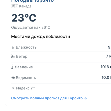
🇨🇦 Канада
23°C
Ощущается как 26°C
Местами дождь поблизости
💧 Влажность
9
7 
🌬️ Ветер
1016
🌡️ Давление
10.0
👁️ Видимость
☀️ Индекс УФ
Смотреть полный прогноз для Торонто →