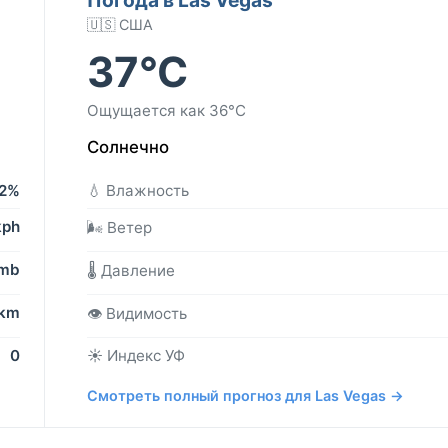
🇺🇸 США
37°C
Ощущается как 36°C
Солнечно
2%
💧 Влажность
kph
🌬️ Ветер
 mb
🌡️ Давление
 km
👁️ Видимость
0
☀️ Индекс УФ
Смотреть полный прогноз для Las Vegas →