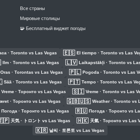
Все страны
Мировые столицы
🧩 Бесплатный виджет погоды
🇪🇸
ca · Toronto vs Las Vegas
El tiempo · Toronto vs Las V

🇱🇻
Ilm · Toronto vs Las Vegas
Laikapstākļi · Toronto vs La
🇵🇱
Oras · Torontas vs Las Vegas
Pogoda · Toronto vs Las 

🇵🇹
Sää · Toronto vs Las Vegas
Tempo · Toronto vs Las Ve
🇸🇮
Vreme · Торонто vs Las Vegas
Vreme · Toronto vs Las V
🇬🇧🇺🇸
æret · Торонто vs Las Vegas
Weather · Toronto vs 
🇷🇺
Погода · Торонто vs Las Vegas
Погода · Торонто vs L
🇵
🇭🇰
天気 · トロント vs Las Vegas
天氣 · Торонто vs Las 
🇰🇷
날씨 · 토론토 vs Las Vegas