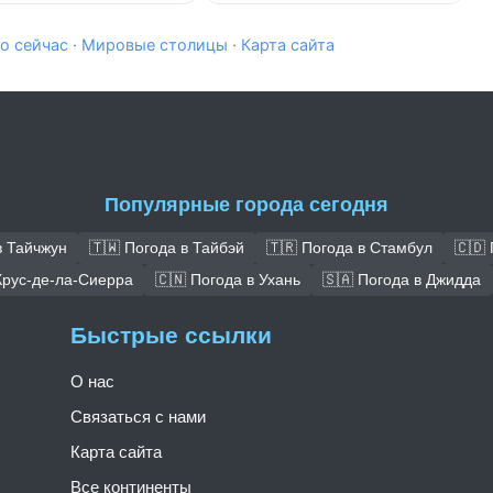
о сейчас
·
Мировые столицы
·
Карта сайта
Популярные города сегодня
в Тайчжун
🇹🇼 Погода в Тайбэй
🇹🇷 Погода в Стамбул
🇨🇩
Крус-де-ла-Сиерра
🇨🇳 Погода в Ухань
🇸🇦 Погода в Джидда
Быстрые ссылки
О нас
Связаться с нами
Карта сайта
Все континенты