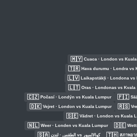
🇲🇾
Cuaca · London vs Kual
🇹🇷
Hava durumu · Londra vs 
🇱🇻
Laikapstākļi · Londona vs
🇱🇹
Oras · Londonas vs Kvala
🇨🇿
🇫🇮
Počasí · Londýn vs Kuala Lumpur
Sä
🇩🇰
🇷🇸
Vejret · London vs Kuala Lumpur
Vr
🇸🇪
Vädret · London vs Kuala 
🇳🇱
🇩🇪
Weer · Londen vs Kuala Lumpur
Wett
🇸🇦
🇹🇭
الطقس · لندن vs كوالالمبور
สภาพอาก