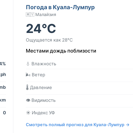
Погода в Куала-Лумпур
🇲🇾 Малайзия
24°C
Ощущается как 28°C
Местами дождь поблизости
4%
💧 Влажность
kph
🌬️ Ветер
 mb
🌡️ Давление
 km
👁️ Видимость
0
☀️ Индекс УФ
Смотреть полный прогноз для Куала-Лумпур →