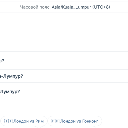
Часовой пояс:
Asia/Kuala_Lumpur (UTC+8)
р?
ла-Лумпур?
-Лумпур?
🇮🇹 Лондон vs Рим
🇭🇰 Лондон vs Гонконг