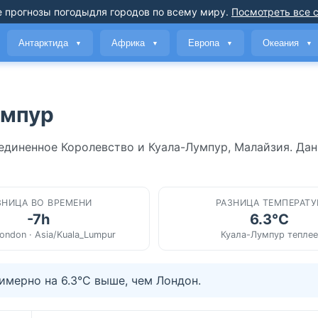
 прогнозы погоды
для городов по всему миру
.
Посмотреть все 
Антарктида
Африка
Европа
Океания
▼
▼
▼
▼
умпур
единенное Королевство и Куала-Лумпур, Малайзия. Да
ЗНИЦА ВО ВРЕМЕНИ
РАЗНИЦА ТЕМПЕРАТУ
-7h
6.3°C
ondon · Asia/Kuala_Lumpur
Куала-Лумпур теплее
мерно на 6.3°C выше, чем Лондон.