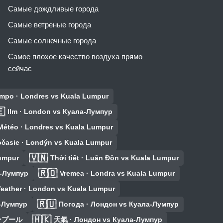
Самые дождливые города
Самые ветреные города
Самые солнечные города
Самое плохое качество воздуха прямо
сейчас
empo · Londres vs Kuala Lumpur

Ilm · London vs Куала-Лумпур
Météo · Londres vs Kuala Lumpur
časie · Londýn vs Kuala Lumpur
🇻🇳
umpur
Thời tiết · Luân Đôn vs Kuala Lumpur
🇷🇴
а-Лумпур
Vremea · Londra vs Kuala Lumpur
eather · London vs Kuala Lumpur
🇷🇺
а-Лумпур
Погода · Лондон vs Куала-Лумпур
🇭🇰
ルンプール
天氣 · Лондон vs Куала-Лумпур