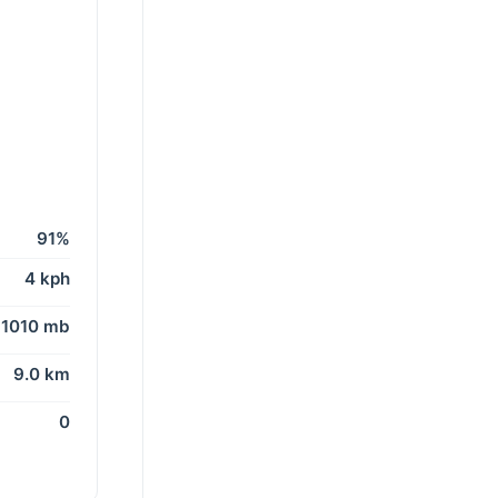
91%
4 kph
1010 mb
9.0 km
0