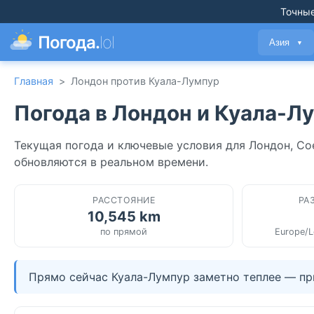
Точные
Погода.
lol
Азия
▼
Главная
>
Лондон против Куала-Лумпур
Погода в Лондон и Куала-Л
Текущая погода и ключевые условия для Лондон, Со
обновляются в реальном времени.
РАССТОЯНИЕ
РА
10,545 km
по прямой
Europe/L
Прямо сейчас Куала-Лумпур заметно теплее — при