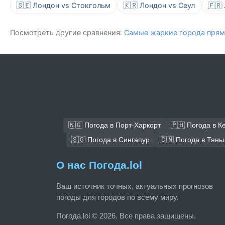
🇸🇪 Лондон vs Стокгольм
🇰🇷 Лондон vs Сеул
🇫🇷
Посмотреть другие сравнения:
Самые жаркие города прям
🇳🇬 Погода в Порт-Харкорт
🇵🇭 Погода в К
🇸🇬 Погода в Сингапур
🇨🇳 Погода в Тянь
О нас Погода.lol
Ваш источник точных, актуальных прогнозов
погоды для городов по всему миру.
Погода.lol © 2026. Все права защищены.