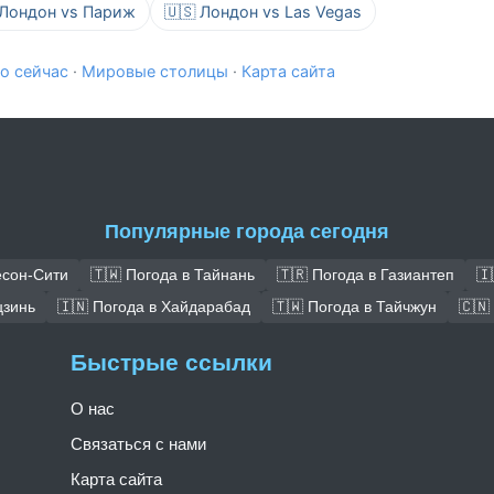
 Лондон vs Париж
🇺🇸 Лондон vs Las Vegas
о сейчас
·
Мировые столицы
·
Карта сайта
Популярные города сегодня
есон-Сити
🇹🇼 Погода в Тайнань
🇹🇷 Погода в Газиантеп
🇮
цзинь
🇮🇳 Погода в Хайдарабад
🇹🇼 Погода в Тайчжун
🇨🇳
Быстрые ссылки
О нас
Связаться с нами
Карта сайта