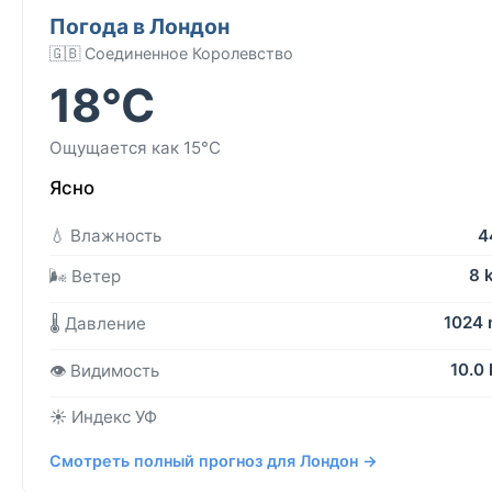
Погода в Лондон
🇬🇧 Соединенное Королевство
18°C
Ощущается как 15°C
Ясно
💧 Влажность
4
8 
🌬️ Ветер
1024
🌡️ Давление
10.0
👁️ Видимость
☀️ Индекс УФ
Смотреть полный прогноз для Лондон →