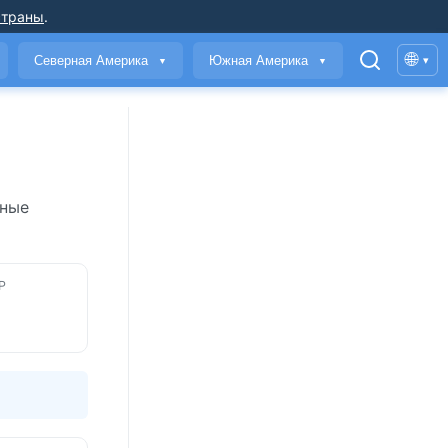
страны
.
🌐
Северная Америка
Южная Америка
▾
▼
▼
нные
Р