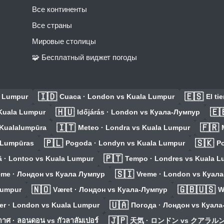
Все континенты
Все страны
Мировые столицы
🧩 Бесплатный виджет погоды
🇮🇩
🇪🇸
a Lumpur
Cuaca · London vs Kuala Lumpur
El ti
🇭🇺
🇪
Kuala Lumpur
Időjárás · London vs Куала-Лумпур
🇮🇹
🇫🇷
 Kualalumpūra
Meteo · Londra vs Kuala Lumpur
🇵🇱
🇸🇰
 Lumpūras
Pogoda · Londyn vs Kuala Lumpur
Po
🇵🇹
ä · Lontoo vs Kuala Lumpur
Tempo · Londres vs Kuala L
🇸🇮
eme · Лондон vs Куала Лумпур
Vreme · London vs Куал
🇳🇴
🇬🇧🇺🇸
Lumpur
Været · Лондон vs Куала-Лумпур
W
🇺🇦
er · London vs Kuala Lumpur
Погода · Лондон vs Куал
🇯🇵
าศ · ลอนดอน vs กัวลาลัมเปอร์
天気 · ロンドン vs クアラ