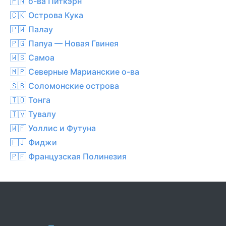
🇵🇳 о-ва Питкэрн
🇨🇰 Острова Кука
🇵🇼 Палау
🇵🇬 Папуа — Новая Гвинея
🇼🇸 Самоа
🇲🇵 Северные Марианские о-ва
🇸🇧 Соломонские острова
🇹🇴 Тонга
🇹🇻 Тувалу
🇼🇫 Уоллис и Футуна
🇫🇯 Фиджи
🇵🇫 Французская Полинезия