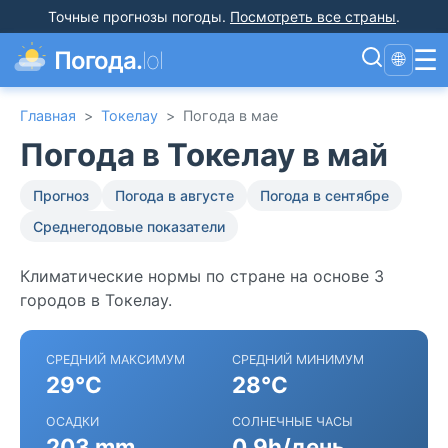
Точные прогнозы погоды
.
Посмотреть все страны
.
☰
Погода.
lol
🌐
Главная
>
Токелау
>
Погода в мае
Погода в Токелау в май
Прогноз
Погода в августе
Погода в сентябре
Среднегодовые показатели
Климатические нормы по стране на основе 3
городов в Токелау.
СРЕДНИЙ МАКСИМУМ
СРЕДНИЙ МИНИМУМ
29°C
28°C
ОСАДКИ
СОЛНЕЧНЫЕ ЧАСЫ
203 mm
0.9h/день