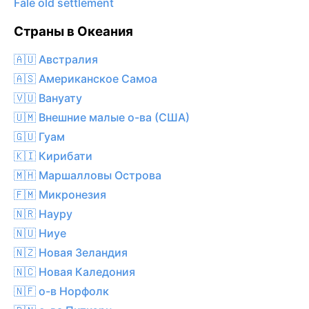
Fale old settlement
Страны в Океания
🇦🇺 Австралия
🇦🇸 Американское Самоа
🇻🇺 Вануату
🇺🇲 Внешние малые о-ва (США)
🇬🇺 Гуам
🇰🇮 Кирибати
🇲🇭 Маршалловы Острова
🇫🇲 Микронезия
🇳🇷 Науру
🇳🇺 Ниуе
🇳🇿 Новая Зеландия
🇳🇨 Новая Каледония
🇳🇫 о-в Норфолк