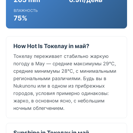
ВЛАЖНОСТЬ
75%
How Hot Is Токелау in май?
Токелау переживает стабильно жаркую
погоду в May — средние максимумы 29°C,
средние минимумы 28°C, с минимальными
региональными различиями. Будь вы в
Nukunonu или в одном из прибрежных
городов, условия примерно одинаковы:
жарко, в основном ясно, с небольшим
ночным облегчением.
Sunshine in Токелау in май