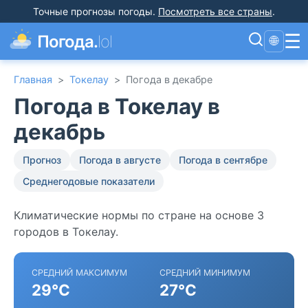
Точные прогнозы погоды
.
Посмотреть все страны
.
☰
Погода.
lol
🌐
Главная
>
Токелау
>
Погода в декабре
Погода в Токелау в
декабрь
Прогноз
Погода в августе
Погода в сентябре
Среднегодовые показатели
Климатические нормы по стране на основе 3
городов в Токелау.
СРЕДНИЙ МАКСИМУМ
СРЕДНИЙ МИНИМУМ
29°C
27°C