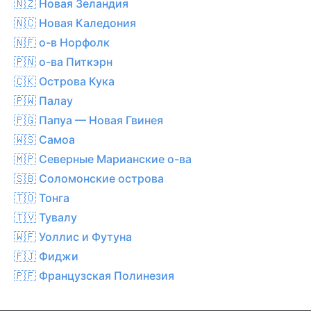
🇳🇿 Новая Зеландия
🇳🇨 Новая Каледония
🇳🇫 о-в Норфолк
🇵🇳 о-ва Питкэрн
🇨🇰 Острова Кука
🇵🇼 Палау
🇵🇬 Папуа — Новая Гвинея
🇼🇸 Самоа
🇲🇵 Северные Марианские о-ва
🇸🇧 Соломонские острова
🇹🇴 Тонга
🇹🇻 Тувалу
🇼🇫 Уоллис и Футуна
🇫🇯 Фиджи
🇵🇫 Французская Полинезия