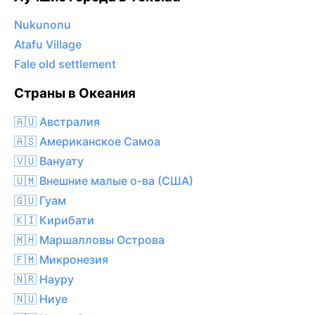
Nukunonu
Atafu Village
Fale old settlement
Страны в Океания
🇦🇺 Австралия
🇦🇸 Американское Самоа
🇻🇺 Вануату
🇺🇲 Внешние малые о-ва (США)
🇬🇺 Гуам
🇰🇮 Кирибати
🇲🇭 Маршалловы Острова
🇫🇲 Микронезия
🇳🇷 Науру
🇳🇺 Ниуе