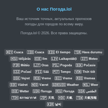
О нас Погода.lol
Ваш источник точных, актуальных прогнозов
погоды для городов по всему миру.
Погода.lol © 2026. Все права защищены.
🇲🇾
🇮🇩
🇪🇸
🇹🇷
Cuaca
Cuaca
El tiempo
Hava durumu
🇭🇺
🇪🇪
🇱🇻
🇮🇹
Időjárás
Ilm
Laikapstākļi
Meteo
🇫🇷
🇱🇹
🇵🇱
🇸🇰
Météo
Oras
Pogoda
Počasie
🇨🇿
🇫🇮
🇵🇹
🇻🇳
Počasí
Sää
Tempo
Thời tiết
🇩🇰
🇷🇸
🇸🇮
🇷🇴
Vejret
Vreme
Vreme
Vremea
🇸🇪
🇳🇴
🇬🇧🇺🇸
🇳🇱
Vädret
Været
Weather
Weer
🇩🇪
🇺🇦
🇷🇺
🇸🇦
Wetter
Погода
Погода
الطقس
🇹🇭
🇯🇵
🇭🇰
🇹🇼
สภาพอากาศ
天気
天氣
天氣預報
🇰🇷
날씨