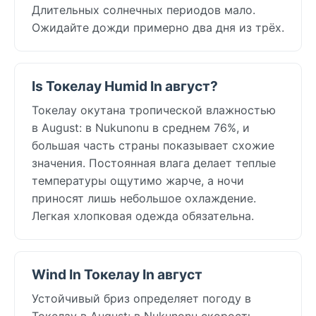
Длительных солнечных периодов мало.
Ожидайте дожди примерно два дня из трёх.
Is Токелау Humid In август?
Токелау окутана тропической влажностью
в August: в Nukunonu в среднем 76%, и
большая часть страны показывает схожие
значения. Постоянная влага делает теплые
температуры ощутимо жарче, а ночи
приносят лишь небольшое охлаждение.
Легкая хлопковая одежда обязательна.
Wind In Токелау In август
Устойчивый бриз определяет погоду в
Токелау в August: в Nukunonu скорость