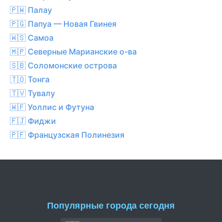
🇵🇼 Палау
🇵🇬 Папуа — Новая Гвинея
🇼🇸 Самоа
🇲🇵 Северные Марианские о-ва
🇸🇧 Соломонские острова
🇹🇴 Тонга
🇹🇻 Тувалу
🇼🇫 Уоллис и Футуна
🇫🇯 Фиджи
🇵🇫 Французская Полинезия
Популярные города сегодня