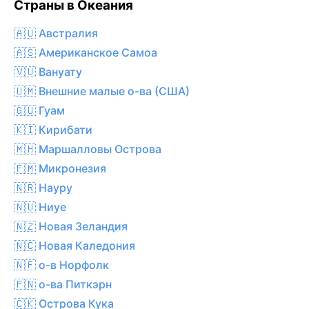
Страны в Океания
🇦🇺 Австралия
🇦🇸 Американское Самоа
🇻🇺 Вануату
🇺🇲 Внешние малые о-ва (США)
🇬🇺 Гуам
🇰🇮 Кирибати
🇲🇭 Маршалловы Острова
🇫🇲 Микронезия
🇳🇷 Науру
🇳🇺 Ниуе
🇳🇿 Новая Зеландия
🇳🇨 Новая Каледония
🇳🇫 о-в Норфолк
🇵🇳 о-ва Питкэрн
🇨🇰 Острова Кука