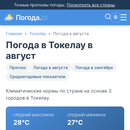
Точные прогнозы погоды
.
Посмотреть все страны
.
☰
Погода.
lol
🌐
Главная
>
Токелау
>
Погода в августе
Погода в Токелау в
август
Прогноз
Погода в августе
Погода в сентябре
Среднегодовые показатели
Климатические нормы по стране на основе 3
городов в Токелау.
СРЕДНИЙ МАКСИМУМ
СРЕДНИЙ МИНИМУМ
28°C
27°C