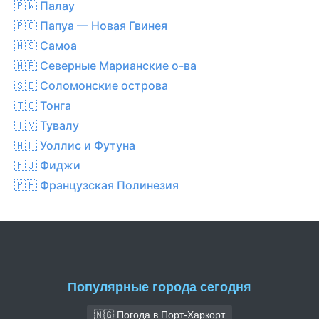
🇵🇼 Палау
🇵🇬 Папуа — Новая Гвинея
🇼🇸 Самоа
🇲🇵 Северные Марианские о-ва
🇸🇧 Соломонские острова
🇹🇴 Тонга
🇹🇻 Тувалу
🇼🇫 Уоллис и Футуна
🇫🇯 Фиджи
🇵🇫 Французская Полинезия
Популярные города сегодня
🇳🇬 Погода в Порт-Харкорт