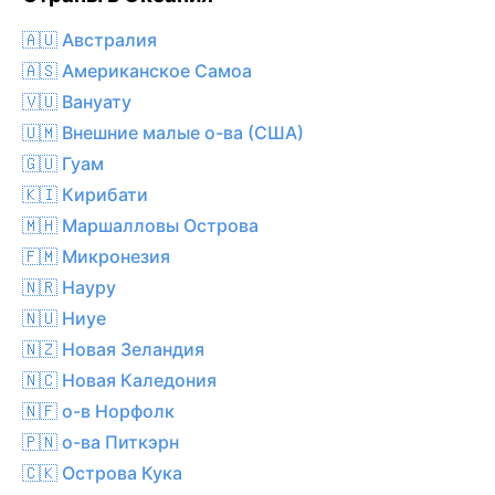
🇦🇺 Австралия
🇦🇸 Американское Самоа
🇻🇺 Вануату
🇺🇲 Внешние малые о-ва (США)
🇬🇺 Гуам
🇰🇮 Кирибати
🇲🇭 Маршалловы Острова
🇫🇲 Микронезия
🇳🇷 Науру
🇳🇺 Ниуе
🇳🇿 Новая Зеландия
🇳🇨 Новая Каледония
🇳🇫 о-в Норфолк
🇵🇳 о-ва Питкэрн
🇨🇰 Острова Кука