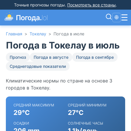
Точные прогнозы погоды
.
Посмотреть все страны
.
☰
Погода.
lol
🌐
Главная
>
Токелау
>
Погода в июле
Погода в Токелау в июль
Прогноз
Погода в августе
Погода в сентябре
Среднегодовые показатели
Климатические нормы по стране на основе 3
городов в Токелау.
СРЕДНИЙ МАКСИМУМ
СРЕДНИЙ МИНИМУМ
29°C
27°C
ОСАДКИ
СОЛНЕЧНЫЕ ЧАСЫ
206 mm
1.1h/день