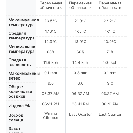
Переменная
Переменная
Переменная
С
облачность
облачность
облачность
Максимальная
23.5°C
21.9°C
22.2°C
температура
17.8°C
17.3°C
17.1°C
Средняя
температура
12.9°C
13.9°C
13.9°C
Минимальная
температура
66%
66%
71%
Средняя
11.9 kph
14.4 kph
17.6 kph
влажность
0.1 mm
0.3 mm
0.1 mm
Максимальный
ветер
9.0
8.0
9.0
Общее
количество
06:37 AM
06:37 AM
06:37 AM
осадков
06:41 PM
06:41 PM
06:41 PM
Индекс УФ
Waning
Last Quarter
Last Quarter
La
Восход
Gibbous
солнца
Закат