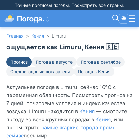
Точные прогнозы погоды
.
Посмотреть все страны
.
☰
Погода.
lol
🌐
Главная
>
Кения
>
Limuru
ощущается как Limuru, Кения 🇰🇪
Прогноз
Погода в августе
Погода в сентябре
Среднегодовые показатели
Погода в Кения
Актуальная погода в Limuru, сейчас 16°C с
переменная облачность. Посмотреть прогноз на
7 дней, почасовые условия и индекс качества
воздуха. Limuru находится в
Кения
— смотрите
погоду во всех крупных городах в
Кения
, или
просмотрите
самые жаркие города прямо
сейчас
весь мир.