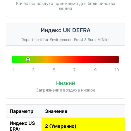
Качество воздуха приемлемо для большинства
людей
Индекс UK DEFRA
Department for Environment, Food & Rural Affairs
2
1
3
5
7
9
10
Низкий
Загрязнение воздуха низкое
Параметр
Значение
Индекс US
2 (Умеренно)
EPA: