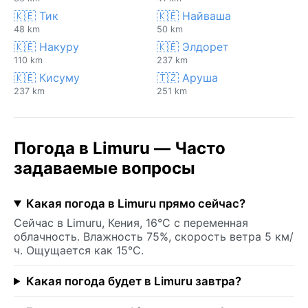
🇰🇪 Тик
🇰🇪 Найваша
48 km
50 km
🇰🇪 Накуру
🇰🇪 Элдорет
110 km
237 km
🇰🇪 Кисуму
🇹🇿 Аруша
237 km
251 km
Погода в Limuru — Часто
задаваемые вопросы
Какая погода в Limuru прямо сейчас?
Сейчас в Limuru, Кения, 16°C с переменная
облачность. Влажность 75%, скорость ветра 5 км/
ч. Ощущается как 15°C.
Какая погода будет в Limuru завтра?