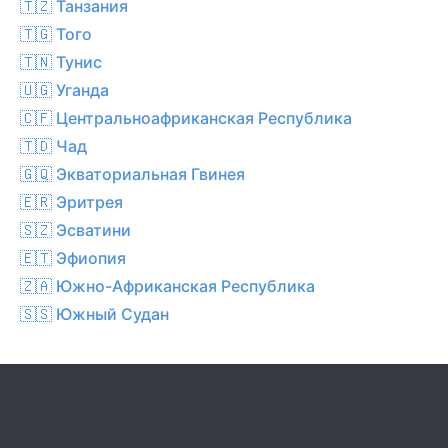
🇹🇿 Танзания
🇹🇬 Того
🇹🇳 Тунис
🇺🇬 Уганда
🇨🇫 Центральноафриканская Республика
🇹🇩 Чад
🇬🇶 Экваториальная Гвинея
🇪🇷 Эритрея
🇸🇿 Эсватини
🇪🇹 Эфиопия
🇿🇦 Южно-Африканская Республика
🇸🇸 Южный Судан