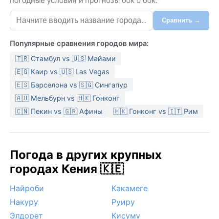
погодные условия и прогнозы бок о бок.
Сравнить →
Популярные сравнения городов мира:
🇹🇷 Стамбул vs 🇺🇸 Майами
🇪🇬 Каир vs 🇺🇸 Las Vegas
🇪🇸 Барселона vs 🇸🇬 Сингапур
🇦🇺 Мельбурн vs 🇭🇰 Гонконг
🇨🇳 Пекин vs 🇬🇷 Афины
🇭🇰 Гонконг vs 🇮🇹 Рим
Погода в других крупных
городах Кения 🇰🇪
Найроби
Какамеге
Накуру
Руиру
Элдорет
Кисуму