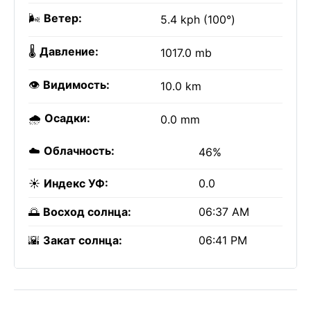
🌬️
Ветер:
5.4 kph (100°)
🌡️
Давление:
1017.0 mb
👁️
Видимость:
10.0 km
🌧️
Осадки:
0.0 mm
☁️
Облачность:
46%
☀️
Индекс УФ:
0.0
🌅
Восход солнца:
06:37 AM
🌇
Закат солнца:
06:41 PM