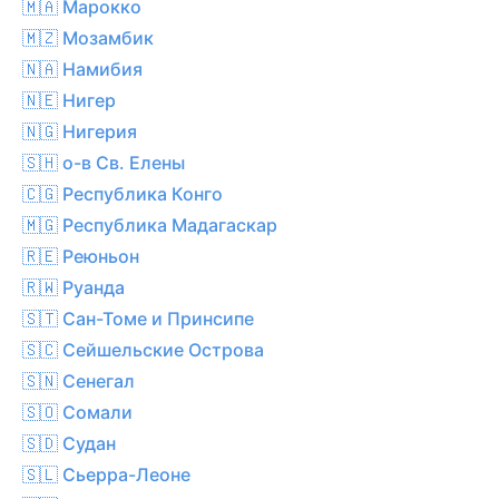
🇲🇦 Марокко
🇲🇿 Мозамбик
🇳🇦 Намибия
🇳🇪 Нигер
🇳🇬 Нигерия
🇸🇭 о-в Св. Елены
🇨🇬 Республика Конго
🇲🇬 Республика Мадагаскар
🇷🇪 Реюньон
🇷🇼 Руанда
🇸🇹 Сан-Томе и Принсипе
🇸🇨 Сейшельские Острова
🇸🇳 Сенегал
🇸🇴 Сомали
🇸🇩 Судан
🇸🇱 Сьерра-Леоне