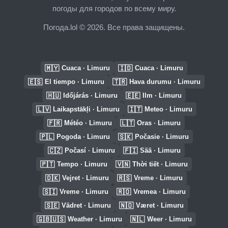
погоды для городов по всему миру.
Погода.lol © 2026. Все права защищены.
🇲🇾
🇮🇩
Cuaca · Limuru
Cuaca · Limuru
🇪🇸
🇹🇷
El tiempo · Limuru
Hava durumu · Limuru
🇭🇺
🇪🇪
Időjárás · Limuru
Ilm · Limuru
🇱🇻
🇮🇹
Laikapstākļi · Limuru
Meteo · Limuru
🇫🇷
🇱🇹
Météo · Limuru
Oras · Limuru
🇵🇱
🇸🇰
Pogoda · Limuru
Počasie · Limuru
🇨🇿
🇫🇮
Počasí · Limuru
Sää · Limuru
🇵🇹
🇻🇳
Tempo · Limuru
Thời tiết · Limuru
🇩🇰
🇷🇸
Vejret · Limuru
Vreme · Limuru
🇸🇮
🇷🇴
Vreme · Limuru
Vremea · Limuru
🇸🇪
🇳🇴
Vädret · Limuru
Været · Limuru
🇬🇧🇺🇸
🇳🇱
Weather · Limuru
Weer · Limuru