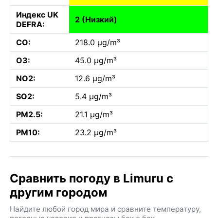
Индекс UK
2 (Низкий)
DEFRA:
CO:
218.0 µg/m³
O3:
45.0 µg/m³
NO2:
12.6 µg/m³
SO2:
5.4 µg/m³
PM2.5:
21.1 µg/m³
PM10:
23.2 µg/m³
Сравнить погоду в Limuru с
другим городом
Найдите любой город мира и сравните температуру,