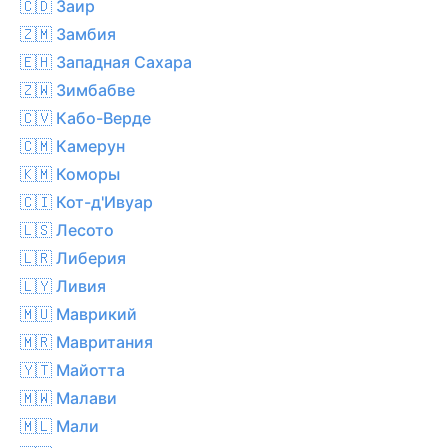
🇨🇩 Заир
🇿🇲 Замбия
🇪🇭 Западная Сахара
🇿🇼 Зимбабве
🇨🇻 Кабо-Верде
🇨🇲 Камерун
🇰🇲 Коморы
🇨🇮 Кот-д'Ивуар
🇱🇸 Лесото
🇱🇷 Либерия
🇱🇾 Ливия
🇲🇺 Маврикий
🇲🇷 Мавритания
🇾🇹 Майотта
🇲🇼 Малави
🇲🇱 Мали