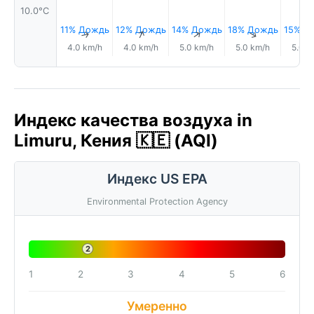
10.0°C
11% Дождь
12% Дождь
14% Дождь
18% Дождь
15% Д
↑
↑
↑
↑
4.0 km/h
4.0 km/h
5.0 km/h
5.0 km/h
5.0 k
Индекс качества воздуха in
Limuru, Кения 🇰🇪 (AQI)
Индекс US EPA
Environmental Protection Agency
2
1
2
3
4
5
6
Умеренно