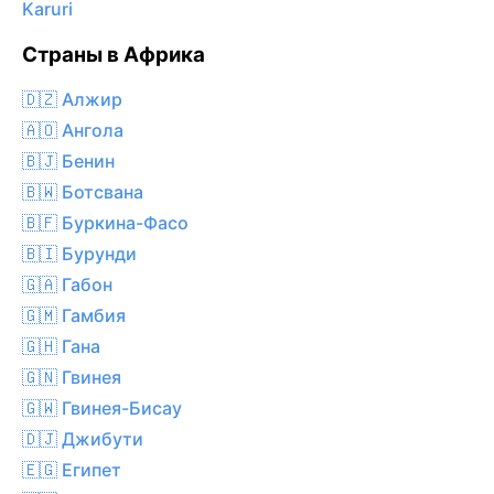
Karuri
Страны в Африка
🇩🇿 Алжир
🇦🇴 Ангола
🇧🇯 Бенин
🇧🇼 Ботсвана
🇧🇫 Буркина-Фасо
🇧🇮 Бурунди
🇬🇦 Габон
🇬🇲 Гамбия
🇬🇭 Гана
🇬🇳 Гвинея
🇬🇼 Гвинея-Бисау
🇩🇯 Джибути
🇪🇬 Египет