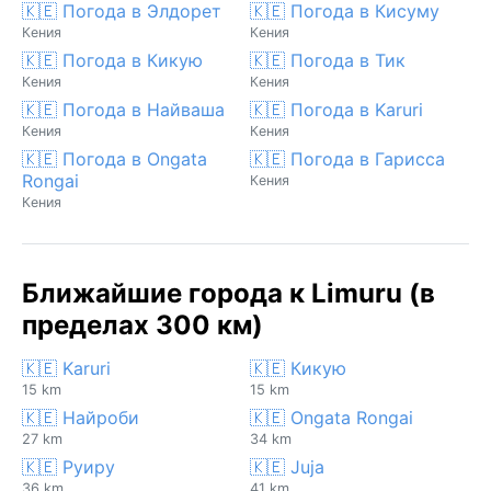
🇰🇪 Погода в Элдорет
🇰🇪 Погода в Кисуму
Кения
Кения
🇰🇪 Погода в Кикую
🇰🇪 Погода в Тик
Кения
Кения
🇰🇪 Погода в Найваша
🇰🇪 Погода в Karuri
Кения
Кения
🇰🇪 Погода в Ongata
🇰🇪 Погода в Гарисса
Rongai
Кения
Кения
Ближайшие города к Limuru (в
пределах 300 км)
🇰🇪 Karuri
🇰🇪 Кикую
15 km
15 km
🇰🇪 Найроби
🇰🇪 Ongata Rongai
27 km
34 km
🇰🇪 Руиру
🇰🇪 Juja
36 km
41 km