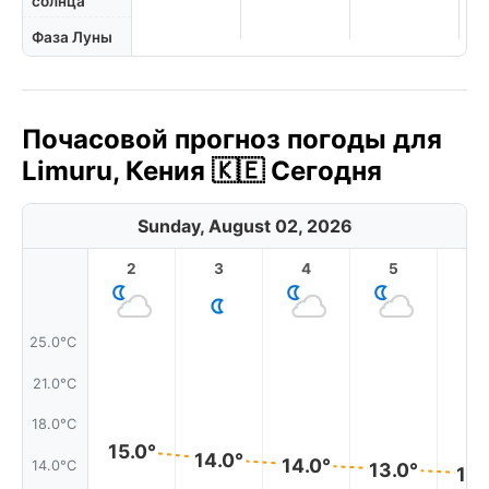
солнца
Фаза Луны
Почасовой прогноз погоды для
Limuru, Кения 🇰🇪 Сегодня
Sunday, August 02, 2026
2
3
4
5
6
25.0°C
21.0°C
18.0°C
15.0°
14.0°
14.0°
14.0°C
13.0°
13.