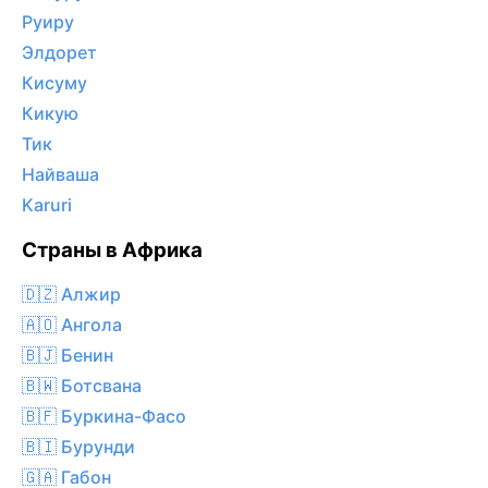
Руиру
Элдорет
Кисуму
Кикую
Тик
Найваша
Karuri
Страны в Африка
🇩🇿 Алжир
🇦🇴 Ангола
🇧🇯 Бенин
🇧🇼 Ботсвана
🇧🇫 Буркина-Фасо
🇧🇮 Бурунди
🇬🇦 Габон