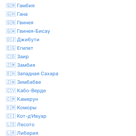
🇬🇲 Гамбия
🇬🇭 Гана
🇬🇳 Гвинея
🇬🇼 Гвинея-Бисау
🇩🇯 Джибути
🇪🇬 Египет
🇨🇩 Заир
🇿🇲 Замбия
🇪🇭 Западная Сахара
🇿🇼 Зимбабве
🇨🇻 Кабо-Верде
🇨🇲 Камерун
🇰🇲 Коморы
🇨🇮 Кот-д'Ивуар
🇱🇸 Лесото
🇱🇷 Либерия