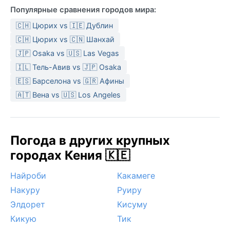
Популярные сравнения городов мира:
🇨🇭 Цюрих vs 🇮🇪 Дублин
🇨🇭 Цюрих vs 🇨🇳 Шанхай
🇯🇵 Osaka vs 🇺🇸 Las Vegas
🇮🇱 Тель-Авив vs 🇯🇵 Osaka
🇪🇸 Барселона vs 🇬🇷 Афины
🇦🇹 Вена vs 🇺🇸 Los Angeles
Погода в других крупных
городах Кения 🇰🇪
Найроби
Какамеге
Накуру
Руиру
Элдорет
Кисуму
Кикую
Тик