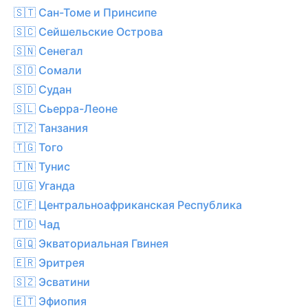
🇸🇹 Сан-Томе и Принсипе
🇸🇨 Сейшельские Острова
🇸🇳 Сенегал
🇸🇴 Сомали
🇸🇩 Судан
🇸🇱 Сьерра-Леоне
🇹🇿 Танзания
🇹🇬 Того
🇹🇳 Тунис
🇺🇬 Уганда
🇨🇫 Центральноафриканская Республика
🇹🇩 Чад
🇬🇶 Экваториальная Гвинея
🇪🇷 Эритрея
🇸🇿 Эсватини
🇪🇹 Эфиопия