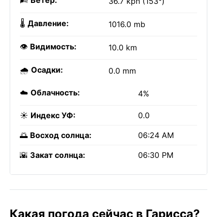
🌬️
Ветер:
36.7 kph (153°)
🌡️
Давление:
1016.0 mb
👁️
Видимость:
10.0 km
🌧️
Осадки:
0.0 mm
☁️
Облачность:
4%
☀️
Индекс УФ:
0.0
🌅
Восход солнца:
06:24 AM
🌇
Закат солнца:
06:30 PM
Какая погода сейчас в Гарисса?