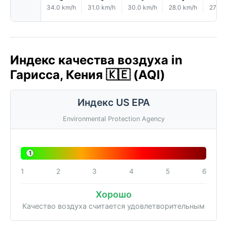
34.0 km/h
31.0 km/h
30.0 km/h
28.0 km/h
27.0 
Индекс качества воздуха in
Гарисса, Кения 🇰🇪 (AQI)
Индекс US EPA
Environmental Protection Agency
1
1
2
3
4
5
6
Хорошо
Качество воздуха считается удовлетворительным