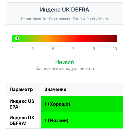
Индекс UK DEFRA
Department for Environment, Food & Rural Affairs
1
1
3
5
7
9
10
Низкий
Загрязнение воздуха низкое
Параметр
Значение
Индекс US
1 (Хорошо)
EPA:
Индекс UK
1 (Низкий)
DEFRA: