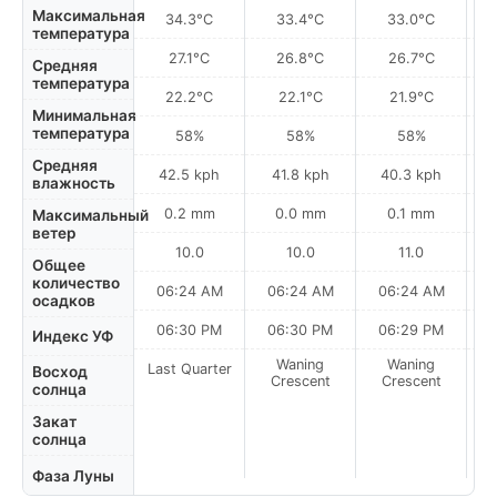
Максимальная
34.3°C
33.4°C
33.0°C
температура
27.1°C
26.8°C
26.7°C
Средняя
температура
22.2°C
22.1°C
21.9°C
Минимальная
температура
58%
58%
58%
Средняя
42.5 kph
41.8 kph
40.3 kph
влажность
0.2 mm
0.0 mm
0.1 mm
Максимальный
ветер
10.0
10.0
11.0
Общее
количество
06:24 AM
06:24 AM
06:24 AM
0
осадков
06:30 PM
06:30 PM
06:29 PM
Индекс УФ
Waning
Waning
Last Quarter
Восход
Crescent
Crescent
солнца
Закат
солнца
Фаза Луны