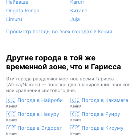
Найваша
Karuri
Ongata Rongai
Китале
Limuru
Juja
Просмотр погоды во всех городах в Кения
Другие города в той же
временной зоне, что и Гарисса
Эти города разделяют местное время Гарисса
(Africa/Nairobi) — полезно для планирования звонков
или сравнения светового дня.
🇰🇪 Погода в Найроби
🇰🇪 Погода в Какамеге
Кения
Кения
🇰🇪 Погода в Накуру
🇰🇪 Погода в Руиру
Кения
Кения
🇰🇪 Погода в Элдорет
🇰🇪 Погода в Кисуму
Кения
Кения