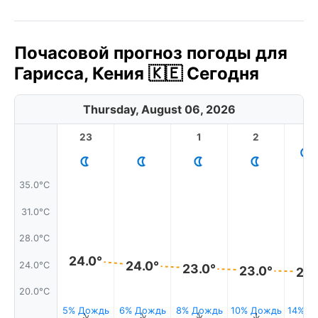
Почасовой прогноз погоды для
Гарисса, Кения 🇰🇪 Сегодня
Thursday, August 06, 2026
23
1
2
3
35.0°C
31.0°C
28.0°C
24.0°
24.0°
24.0°C
23.0°
23.0°
23.
20.0°C
5% Дождь
6% Дождь
8% Дождь
10% Дождь
14% Д
↑
↑
↑
↑