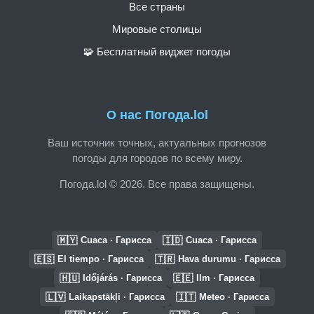
Все страны
Мировые столицы
🧩 Бесплатный виджет погоды
О нас Погода.lol
Ваш источник точных, актуальных прогнозов
погоды для городов по всему миру.
Погода.lol © 2026. Все права защищены.
🇲🇾
🇮🇩
Cuaca · Гарисса
Cuaca · Гарисса
🇪🇸
🇹🇷
El tiempo · Гарисса
Hava durumu · Гарисса
🇭🇺
🇪🇪
Időjárás · Гарисса
Ilm · Гарисса
🇱🇻
🇮🇹
Laikapstākļi · Гарисса
Meteo · Гарисса