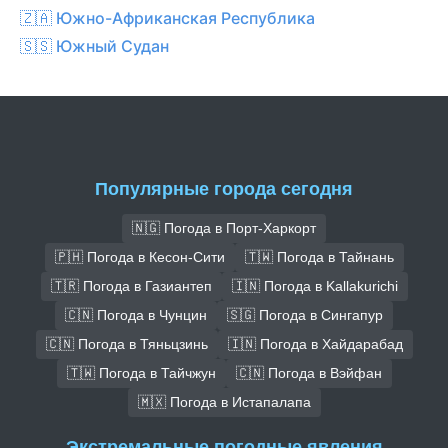
🇿🇦 Южно-Африканская Республика
🇸🇸 Южный Судан
Популярные города сегодня
🇳🇬 Погода в Порт-Харкорт
🇵🇭 Погода в Кесон-Сити
🇹🇼 Погода в Тайнань
🇹🇷 Погода в Газиантеп
🇮🇳 Погода в Kallakurichi
🇨🇳 Погода в Чунцин
🇸🇬 Погода в Сингапур
🇨🇳 Погода в Тяньцзинь
🇮🇳 Погода в Хайдарабад
🇹🇼 Погода в Тайчжун
🇨🇳 Погода в Вэйфан
🇲🇽 Погода в Истапалапа
Экстремальные погодные явления