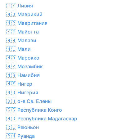
🇱🇾 Ливия
🇲🇺 Маврикий
🇲🇷 Мавритания
🇾🇹 Майотта
🇲🇼 Малави
🇲🇱 Мали
🇲🇦 Марокко
🇲🇿 Мозамбик
🇳🇦 Намибия
🇳🇪 Нигер
🇳🇬 Нигерия
🇸🇭 о-в Св. Елены
🇨🇬 Республика Конго
🇲🇬 Республика Мадагаскар
🇷🇪 Реюньон
🇷🇼 Руанда