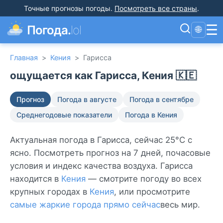
Точные прогнозы погоды
.
Посмотреть все страны
.
☰
Погода.
lol
🌐
Главная
>
Кения
>
Гарисса
ощущается как Гарисса, Кения 🇰🇪
Прогноз
Погода в августе
Погода в сентябре
Среднегодовые показатели
Погода в Кения
Актуальная погода в Гарисса, сейчас 25°C с
ясно. Посмотреть прогноз на 7 дней, почасовые
условия и индекс качества воздуха. Гарисса
находится в
Кения
— смотрите погоду во всех
крупных городах в
Кения
, или просмотрите
самые жаркие города прямо сейчас
весь мир.