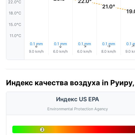
22.0°
22.0°C
21.0°
19.
18.0°C
15.0°C
11.0°C
0.1 mm
0.1 mm
0.1 mm
0.1 mm
0.1 
↑
↑
↑
↑
9.0 km/h
6.0 km/h
6.0 km/h
8.0 km/h
9.0 k
Индекс качества воздуха in Руиру, 
Индекс US EPA
Environmental Protection Agency
2