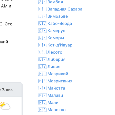
🇿🇲 Замбия
6 AM и
🇪🇭 Западная Сахара
🇿🇼 Зимбабве
🇨🇻 Кабо-Верде
C. Это
🇨🇲 Камерун
🇰🇲 Коморы
шний
🇨🇮 Кот-д'Ивуар
🇱🇸 Лесото
🇱🇷 Либерия
🇱🇾 Ливия
🇲🇺 Маврикий
🇲🇷 Мавритания
🇾🇹 Майотта
 7. авг.
сб 8. авг.
🇲🇼 Малави
🇲🇱 Мали
🇲🇦 Марокко