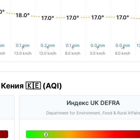
0°
18.0°
17.0°
17.0°
17.0°
17.0°
mm
0.1 mm
0.2 mm
0.1 mm
0.0 mm
0.0 mm
1
↑
↑
↑
↑
↑
↑
m/h
13.0 km/h
12.0 km/h
8.0 km/h
5.0 km/h
9.0 km/h
Кения 🇰🇪 (AQI)
Индекс UK DEFRA
Department for Environment, Food & Rural Affair
2