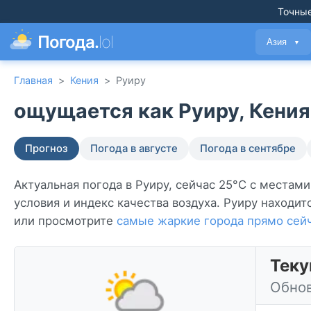
Точные
Погода.
lol
Азия
▼
Главная
>
Кения
>
Руиру
ощущается как Руиру, Кения
Прогноз
Погода в августе
Погода в сентябре
Актуальная погода в Руиру, сейчас 25°C с местам
условия и индекс качества воздуха. Руиру находит
или просмотрите
самые жаркие города прямо сей
Теку
Обнов