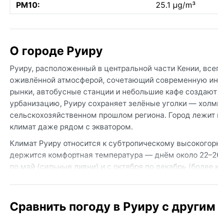
PM10:
25.1 µg/m³
О городе Руиру
Руиру, расположенный в центральной части Кении, все
оживлённой атмосферой, сочетающий современную инф
рынки, автобусные станции и небольшие кафе создаю
урбанизацию, Руиру сохраняет зелёные уголки — холми
сельскохозяйственном прошлом региона. Город лежит н
климат даже рядом с экватором.
Климат Руиру относится к субтропическому высокогорн
держится комфортная температура — днём около 22–26 
по май (сильные ливни) и с октября по декабрь (более
но не удушающая. Сухой сезон с июня по сентябрь — со
одежду, но обязательно куртку или свитер — вечерами 
Влажность редко поднимается выше 70%, и даже в до
Сравнить погоду в Руиру с другим