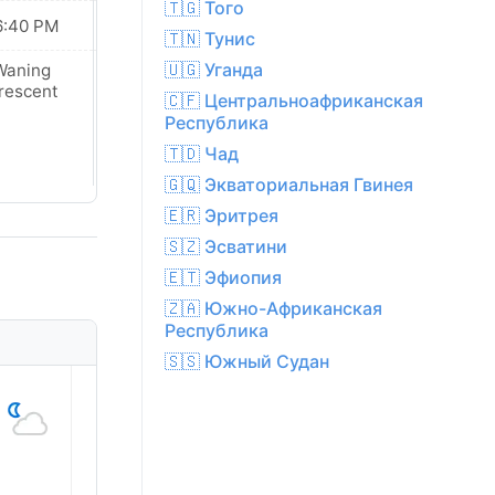
🇹🇬 Того
6:40 PM
06:39 PM
🇹🇳 Тунис
🇺🇬 Уганда
Waning
Waning
rescent
Crescent
🇨🇫 Центральноафриканская
Республика
🇹🇩 Чад
🇬🇶 Экваториальная Гвинея
🇪🇷 Эритрея
🇸🇿 Эсватини
🇪🇹 Эфиопия
🇿🇦 Южно-Африканская
Республика
🇸🇸 Южный Судан
1
2
3
4
5