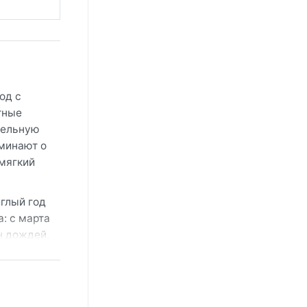
од с
тные
тельную
оминают о
 мягкий
углый год
: с марта
н дождей,
ёгкую