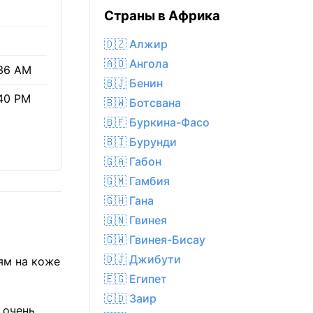
Страны в Африка
🇩🇿 Алжир
🇦🇴 Ангола
36 AM
🇧🇯 Бенин
40 PM
🇧🇼 Ботсвана
🇧🇫 Буркина-Фасо
🇧🇮 Бурунди
🇬🇦 Габон
🇬🇲 Гамбия
🇬🇭 Гана
🇬🇳 Гвинея
🇬🇼 Гвинея-Бисау
🇩🇯 Джибути
ям на коже
🇪🇬 Египет
🇨🇩 Заир
 очень