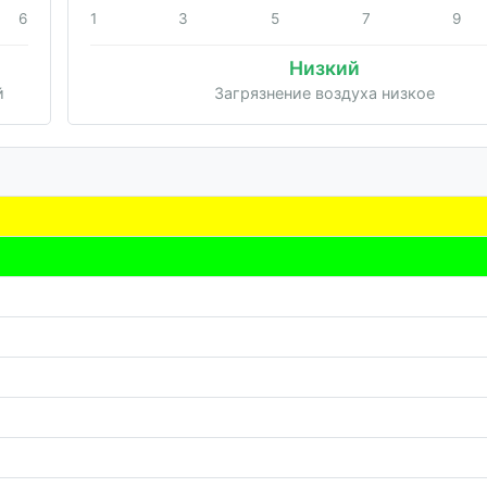
6
1
3
5
7
9
Низкий
й
Загрязнение воздуха низкое