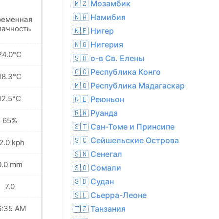
🇲🇿 Мозамбик
🇳🇦 Намибия
ременная
Переменная
лачность
облачность
🇳🇪 Нигер
🇳🇬 Нигерия
24.0°C
24.6°C
🇸🇭 о-в Св. Елены
🇨🇬 Республика Конго
18.3°C
18.7°C
🇲🇬 Республика Мадагаскар
12.5°C
12.7°C
🇷🇪 Реюньон
🇷🇼 Руанда
65%
61%
🇸🇹 Сан-Томе и Принсипе
🇸🇨 Сейшельские Острова
2.0 kph
13.0 kph
🇸🇳 Сенегал
0.0 mm
0.0 mm
🇸🇴 Сомали
🇸🇩 Судан
7.0
7.0
🇸🇱 Сьерра-Леоне
6:35 AM
06:35 AM
🇹🇿 Танзания