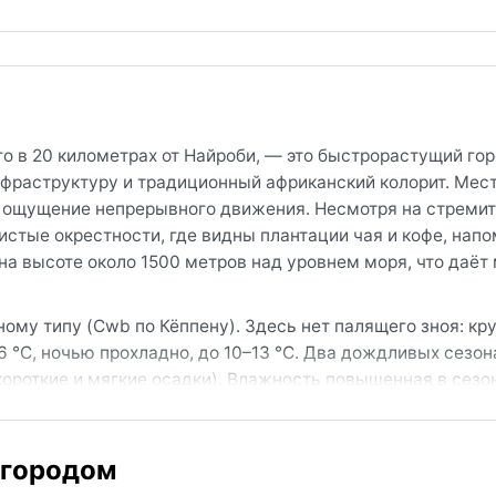
го в 20 километрах от Найроби, — это быстрорастущий гор
раструктуру и традиционный африканский колорит. Мес
т ощущение непрерывного движения. Несмотря на стреми
стые окрестности, где видны плантации чая и кофе, нап
а высоте около 1500 метров над уровнем моря, что даёт
ому типу (Cwb по Кёппену). Здесь нет палящего зноя: кр
°C, ночью прохладно, до 10–13 °C. Два дождливых сезона
 короткие и мягкие осадки). Влажность повышенная в сезо
лнечный и почти без осадков. Для поездки стоит взять л
и на рассвете прохладно, особенно зимой (июнь–август).
ждливые дни воздух остаётся свежим.
 городом