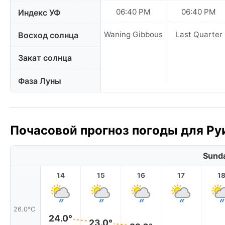
06:40 PM
06:40 PM
Индекс УФ
Waning Gibbous
Last Quarter
Восход солнца
Закат солнца
Фаза Луны
Почасовой прогноз погоды для Руи
Sunda
14
15
16
17
1
26.0°C
24.0°
23.0°