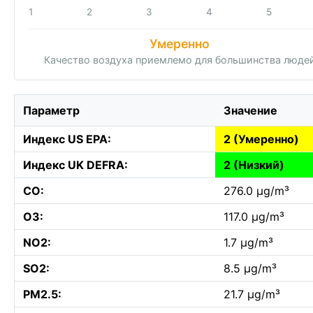
1
2
3
4
5
Умеренно
Качество воздуха приемлемо для большинства люде
Параметр
Значение
Индекс US EPA:
2 (Умеренно)
Индекс UK DEFRA:
2 (Низкий)
CO:
276.0 µg/m³
O3:
117.0 µg/m³
NO2:
1.7 µg/m³
SO2:
8.5 µg/m³
PM2.5:
21.7 µg/m³