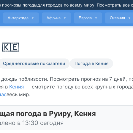
 прогнозы погоды
для городов по всему миру
.
Посмотреть все 
Антарктида
Африка
Европа
Океания
▼
▼
▼
▼
 🇰🇪
Среднегодовые показатели
Погода в Кения
и дождь поблизости. Посмотреть прогноз на 7 дней, 
ся в
Кения
— смотрите погоду во всех крупных город
час
весь мир.
щая погода в Руиру, Кения
лено в 13:30 сегодня