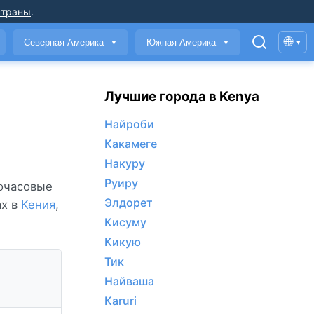
страны
.
🌐
Северная Америка
Южная Америка
▾
▼
▼
Лучшие города в Kenya
Найроби
Какамеге
Накуру
Руиру
почасовые
Элдорет
ах в
Кения
,
Кисуму
Кикую
Тик
Найваша
Karuri