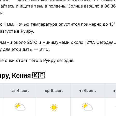
айтесь и ищите тень в полдень. Солнце взошло в 06:3
н.
 1 мм. Ночью температура опустится примерно до 13°
вгуста в Руиру.
умами около 25°C и минимумами около 12°C. Сегодня
 для этой даты — 31°C.
 очки стоят того в Руиру сегодня.
ру, Кения 🇰🇪
вт 4. авг.
ср 5. авг.
чт 6. авг.
пт