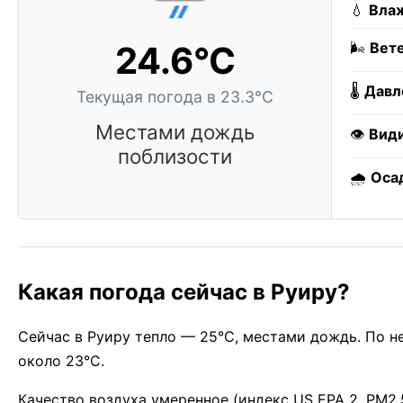
💧
Влаж
24.6°C
🌬️
Вете
🌡️
Давл
Текущая погода в 23.3°C
Местами дождь
👁️
Вид
поблизости
🌧️
Оса
Какая погода сейчас в Руиру?
Сейчас в Руиру тепло — 25°C, местами дождь. По н
около 23°C.
Качество воздуха умеренное (индекс US EPA 2, PM2