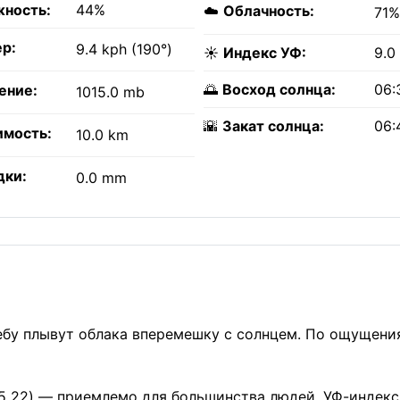
ность:
44%
☁️
Облачность:
71%
р:
9.4 kph (190°)
☀️
Индекс УФ:
9.0
🌅
Восход солнца:
06:
ение:
1015.0 mb
🌇
Закат солнца:
06:
имость:
10.0 km
дки:
0.0 mm
ебу плывут облака вперемешку с солнцем. По ощущени
.5 22) — приемлемо для большинства людей. УФ-индекс