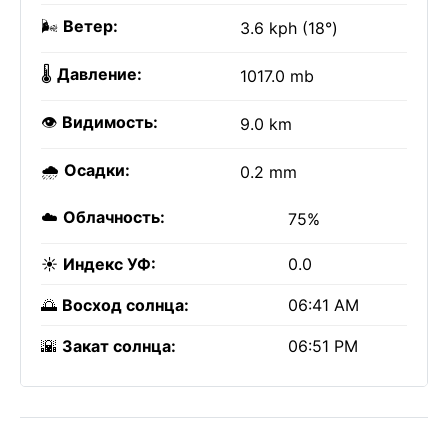
🌬️
Ветер:
3.6 kph (18°)
🌡️
Давление:
1017.0 mb
👁️
Видимость:
9.0 km
🌧️
Осадки:
0.2 mm
☁️
Облачность:
75%
☀️
Индекс УФ:
0.0
🌅
Восход солнца:
06:41 AM
🌇
Закат солнца:
06:51 PM