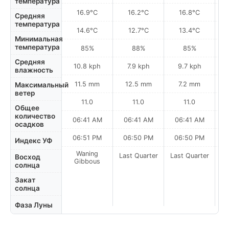
температура
16.9°C
16.2°C
16.8°C
Средняя
температура
14.6°C
12.7°C
13.4°C
Минимальная
температура
85%
88%
85%
Средняя
10.8 kph
7.9 kph
9.7 kph
влажность
11.5 mm
12.5 mm
7.2 mm
Максимальный
ветер
11.0
11.0
11.0
Общее
количество
06:41 AM
06:41 AM
06:41 AM
осадков
06:51 PM
06:50 PM
06:50 PM
Индекс УФ
Waning
Last Quarter
Last Quarter
La
Восход
Gibbous
солнца
Закат
солнца
Фаза Луны