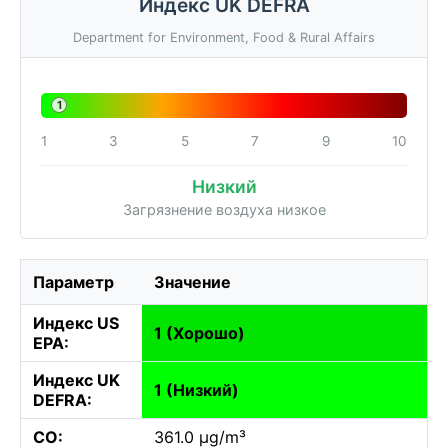
Индекс UK DEFRA
Department for Environment, Food & Rural Affairs
1
1
3
5
7
9
10
Низкий
Загрязнение воздуха низкое
Параметр
Значение
Индекс US
1 (Хорошо)
EPA:
Индекс UK
1 (Низкий)
DEFRA:
CO:
361.0 µg/m³