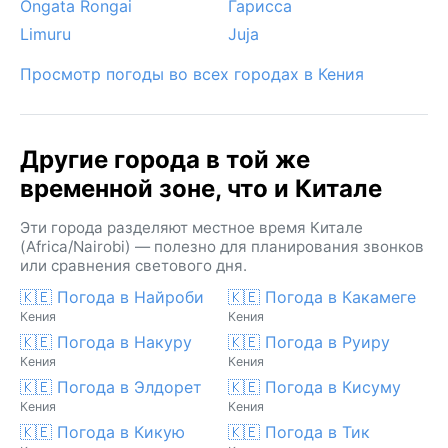
Ongata Rongai
Гарисса
Limuru
Juja
Просмотр погоды во всех городах в Кения
Другие города в той же
временной зоне, что и Китале
Эти города разделяют местное время Китале
(Africa/Nairobi) — полезно для планирования звонков
или сравнения светового дня.
🇰🇪 Погода в Найроби
🇰🇪 Погода в Какамеге
Кения
Кения
🇰🇪 Погода в Накуру
🇰🇪 Погода в Руиру
Кения
Кения
🇰🇪 Погода в Элдорет
🇰🇪 Погода в Кисуму
Кения
Кения
🇰🇪 Погода в Кикую
🇰🇪 Погода в Тик