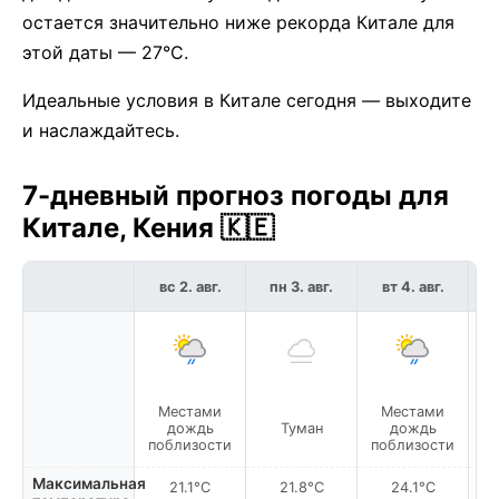
остается значительно ниже рекорда Китале для
этой даты — 27°C.
Идеальные условия в Китале сегодня — выходите
и наслаждайтесь.
7-дневный прогноз погоды для
Китале, Кения 🇰🇪
вс 2. авг.
пн 3. авг.
вт 4. авг.
с
Местами
Местами
дождь
Туман
дождь
поблизости
поблизости
по
Максимальная
21.1°C
21.8°C
24.1°C