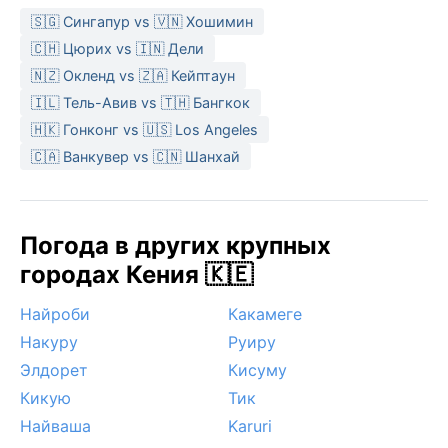
🇸🇬 Сингапур vs 🇻🇳 Хошимин
🇨🇭 Цюрих vs 🇮🇳 Дели
🇳🇿 Окленд vs 🇿🇦 Кейптаун
🇮🇱 Тель-Авив vs 🇹🇭 Бангкок
🇭🇰 Гонконг vs 🇺🇸 Los Angeles
🇨🇦 Ванкувер vs 🇨🇳 Шанхай
Погода в других крупных
городах Кения 🇰🇪
Найроби
Какамеге
Накуру
Руиру
Элдорет
Кисуму
Кикую
Тик
Найваша
Karuri