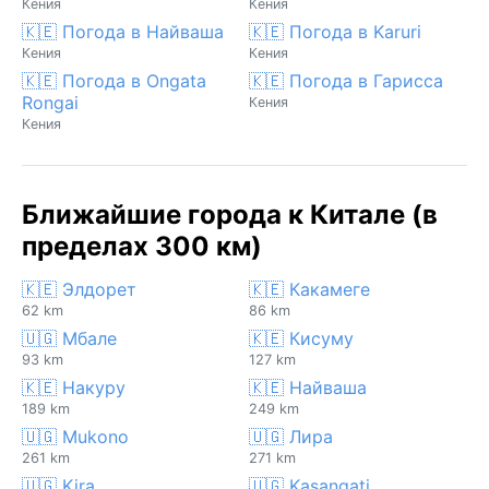
Кения
Кения
🇰🇪 Погода в Найваша
🇰🇪 Погода в Karuri
Кения
Кения
🇰🇪 Погода в Ongata
🇰🇪 Погода в Гарисса
Rongai
Кения
Кения
Ближайшие города к Китале (в
пределах 300 км)
🇰🇪 Элдорет
🇰🇪 Какамеге
62 km
86 km
🇺🇬 Мбале
🇰🇪 Кисуму
93 km
127 km
🇰🇪 Накуру
🇰🇪 Найваша
189 km
249 km
🇺🇬 Mukono
🇺🇬 Лира
261 km
271 km
🇺🇬 Kira
🇺🇬 Kasangati