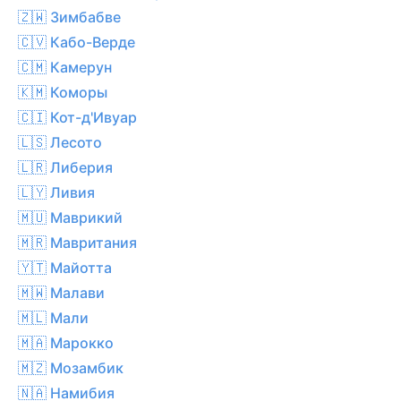
🇿🇼 Зимбабве
🇨🇻 Кабо-Верде
🇨🇲 Камерун
🇰🇲 Коморы
🇨🇮 Кот-д'Ивуар
🇱🇸 Лесото
🇱🇷 Либерия
🇱🇾 Ливия
🇲🇺 Маврикий
🇲🇷 Мавритания
🇾🇹 Майотта
🇲🇼 Малави
🇲🇱 Мали
🇲🇦 Марокко
🇲🇿 Мозамбик
🇳🇦 Намибия