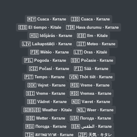
🇲🇾
🇮🇩
Cuaca · Китале
Cuaca · Китале
🇪🇸
🇹🇷
El tiempo · Kitale
Hava durumu · Китале
🇭🇺
🇪🇪
Időjárás · Китале
Ilm · Kitale
🇱🇻
🇮🇹
Laikapstākļi · Китале
Meteo · Китале
🇫🇷
🇱🇹
Météo · Китале
Oras · Kitalė
🇵🇱
🇸🇰
Pogoda · Китале
Počasie · Китале
🇨🇿
🇫🇮
Počasí · Китале
Sää · Китале
🇵🇹
🇻🇳
Tempo · Китале
Thời tiết · Китале
🇩🇰
🇷🇸
Vejret · Китале
Vreme · Китале
🇸🇮
🇷🇴
Vreme · Китале
Vremea · Китале
🇸🇪
🇳🇴
Vädret · Китале
Været · Китале
🇬🇧🇺🇸
🇳🇱
Weather · Kitale
Weer · Китале
🇩🇪
🇺🇦
Wetter · Китале
Погода · Китале
🇷🇺
🇸🇦
Погода · Китале
الطقس · Китале
🇹🇭
🇯🇵
สภาพอากาศ · Китале
天気 · キタレ