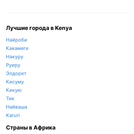
Лучшие города в Kenya
Найроби
Какамеге
Накуру
Руиру
Элдорет
Кисуму
Кикую
Тик
Найваша
Karuri
Страны в Африка