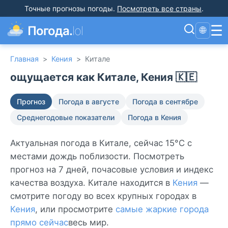
Точные прогнозы погоды
.
Посмотреть все страны
.
☰
Погода.
lol
🌐
Главная
>
Кения
>
Китале
ощущается как Китале, Кения 🇰🇪
Прогноз
Погода в августе
Погода в сентябре
Среднегодовые показатели
Погода в Кения
Актуальная погода в Китале, сейчас 15°C с
местами дождь поблизости. Посмотреть
прогноз на 7 дней, почасовые условия и индекс
качества воздуха. Китале находится в
Кения
—
смотрите погоду во всех крупных городах в
Кения
, или просмотрите
самые жаркие города
прямо сейчас
весь мир.