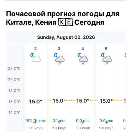
Почасовой прогноз погоды для
Китале, Кения 🇰🇪 Сегодня
Sunday, August 02, 2026
2
3
4
5
6
23.0°C
20.0°C
18.0°C
15.0°
15.0°
15.
15.0°
15.0°
15.0°C
12.0°C
18% Дождь
0.1 mm
0.0 mm
0.0 mm
0.0
↑
↑
↑
↑
5.0 km/h
2.0 km/h
3.0 km/h
5.0 km/h
6.0 k