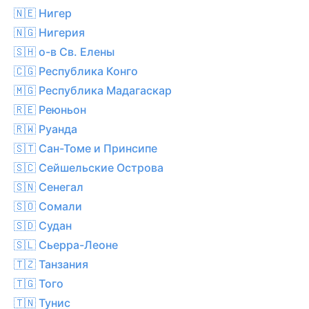
🇳🇪 Нигер
🇳🇬 Нигерия
🇸🇭 о-в Св. Елены
🇨🇬 Республика Конго
🇲🇬 Республика Мадагаскар
🇷🇪 Реюньон
🇷🇼 Руанда
🇸🇹 Сан-Томе и Принсипе
🇸🇨 Сейшельские Острова
🇸🇳 Сенегал
🇸🇴 Сомали
🇸🇩 Судан
🇸🇱 Сьерра-Леоне
🇹🇿 Танзания
🇹🇬 Того
🇹🇳 Тунис