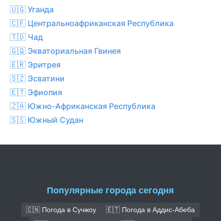
🇺🇬 Уганда
🇨🇫 Центральноафриканская Республика
🇹🇩 Чад
🇬🇶 Экваториальная Гвинея
🇪🇷 Эритрея
🇸🇿 Эсватини
🇪🇹 Эфиопия
🇿🇦 Южно-Африканская Республика
🇸🇸 Южный Судан
Популярные города сегодня
🇨🇳 Погода в Сучжоу
🇪🇹 Погода в Аддис-Абеба