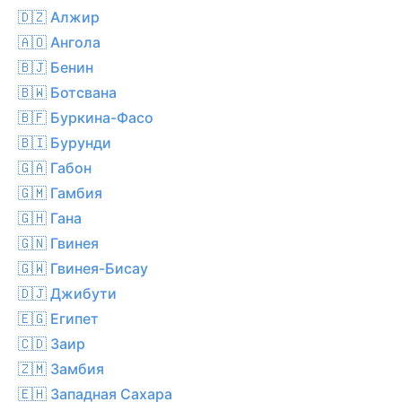
🇩🇿 Алжир
🇦🇴 Ангола
🇧🇯 Бенин
🇧🇼 Ботсвана
🇧🇫 Буркина-Фасо
🇧🇮 Бурунди
🇬🇦 Габон
🇬🇲 Гамбия
🇬🇭 Гана
🇬🇳 Гвинея
🇬🇼 Гвинея-Бисау
🇩🇯 Джибути
🇪🇬 Египет
🇨🇩 Заир
🇿🇲 Замбия
🇪🇭 Западная Сахара