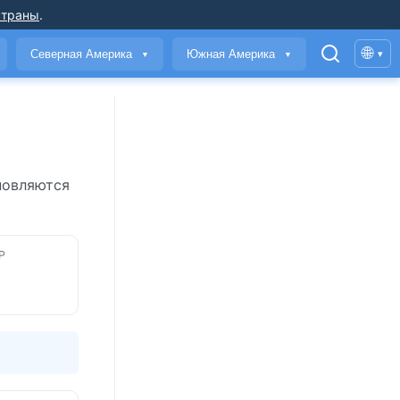
страны
.
🌐
Северная Америка
Южная Америка
▾
▼
▼
новляются
Р