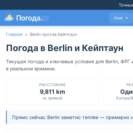
Точные
Погода.
lol
Азия
▼
Главная
>
Berlin против Кейптаун
Погода в Berlin и Кейптаун
Текущая погода и ключевые условия для Berlin, ФР
в реальном времени.
РАССТОЯНИЕ
РА
9,811 km
Оди
по прямой
Europe/B
Прямо сейчас Berlin заметно теплее — примерно н