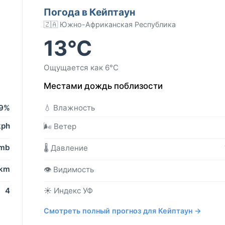
Погода в Кейптаун
🇿🇦 Южно-Африканская Республика
13°C
Ощущается как 6°C
Местами дождь поблизости
9%
💧 Влажность
kph
🌬️ Ветер
 mb
🌡️ Давление
 km
👁️ Видимость
4
☀️ Индекс УФ
Смотреть полный прогноз для Кейптаун →