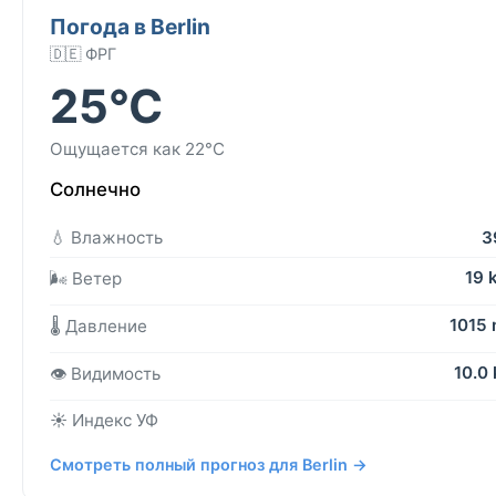
Погода в Berlin
🇩🇪 ФРГ
25°C
Ощущается как 22°C
Солнечно
💧 Влажность
3
19 
🌬️ Ветер
1015
🌡️ Давление
10.0
👁️ Видимость
☀️ Индекс УФ
Смотреть полный прогноз для Berlin →