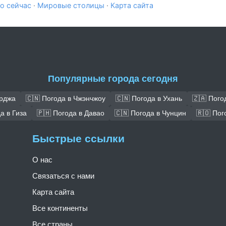
о сейчас
·
Мировые столицы
·
Карта сайта
Популярные города сегодня
арджа
🇨🇳 Погода в Чжэнчжоу
🇨🇳 Погода в Ухань
🇿🇦 Пого
а в Гиза
🇵🇭 Погода в Давао
🇨🇳 Погода в Чунцин
🇷🇴 Пог
Быстрые ссылки
О нас
Связаться с нами
Карта сайта
Все континенты
Все страны