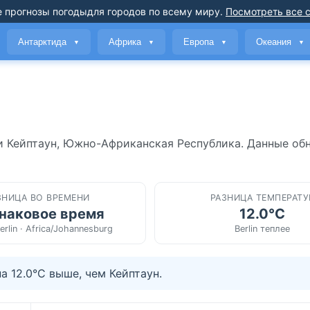
 прогнозы погоды
для городов по всему миру
.
Посмотреть все 
Антарктида
Африка
Европа
Океания
▼
▼
▼
▼
Г и Кейптаун, Южно-Африканская Республика. Данные об
ЗНИЦА ВО ВРЕМЕНИ
РАЗНИЦА ТЕМПЕРАТУ
наковое время
12.0°C
erlin · Africa/Johannesburg
Berlin теплее
а 12.0°C выше, чем Кейптаун.