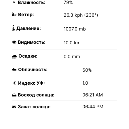
💧
Влажность:
79%
🌬️
Ветер:
26.3 kph (236°)
🌡️
Давление:
1007.0 mb
👁️
Видимость:
10.0 km
🌧️
Осадки:
0.0 mm
☁️
Облачность:
60%
☀️
Индекс УФ:
1.0
🌅
Восход солнца:
06:21 AM
🌇
Закат солнца:
06:44 PM