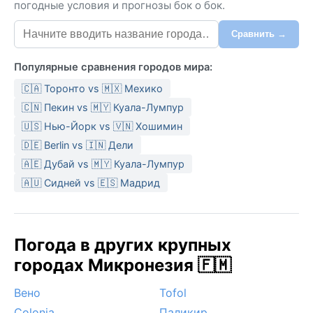
погодные условия и прогнозы бок о бок.
Сравнить →
Популярные сравнения городов мира:
🇨🇦 Торонто vs 🇲🇽 Мехико
🇨🇳 Пекин vs 🇲🇾 Куала-Лумпур
🇺🇸 Нью-Йорк vs 🇻🇳 Хошимин
🇩🇪 Berlin vs 🇮🇳 Дели
🇦🇪 Дубай vs 🇲🇾 Куала-Лумпур
🇦🇺 Сидней vs 🇪🇸 Мадрид
Погода в других крупных
городах Микронезия 🇫🇲
Вено
Tofol
Colonia
Паликир