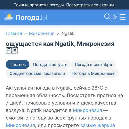
Точные прогнозы погоды
.
Посмотреть все страны
.
☰
Погода.
lol
🌐
Главная
>
Микронезия
>
Ngatik
ощущается как Ngatik, Микронезия
🇫🇲
Прогноз
Погода в августе
Погода в сентябре
Среднегодовые показатели
Погода в Микронезия
Актуальная погода в Ngatik, сейчас 28°C с
переменная облачность. Посмотреть прогноз на
7 дней, почасовые условия и индекс качества
воздуха. Ngatik находится в
Микронезия
—
смотрите погоду во всех крупных городах в
Микронезия
, или просмотрите
самые жаркие