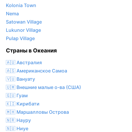
Kolonia Town
Nema
Satowan Village
Lukunor Village
Pulap Village
Страны в Океания
🇦🇺 Австралия
🇦🇸 Американское Самоа
🇻🇺 Вануату
🇺🇲 Внешние малые о-ва (США)
🇬🇺 Гуам
🇰🇮 Кирибати
🇲🇭 Маршалловы Острова
🇳🇷 Науру
🇳🇺 Ниуе