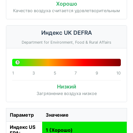
Хорошо
Качество воздуха считается удовлетворительным
Индекс UK DEFRA
Department for Environment, Food & Rural Affairs
1
1
3
5
7
9
10
Низкий
Загрязнение воздуха низкое
Параметр
Значение
Индекс US
1 (Хорошо)
EPA: