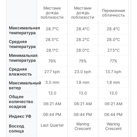
Местами
Местами
Переменная
Пе
дождь
дождь
облачность
о
поблизости
поблизости
Максимальная
28.7°C
28.4°C
28.4°C
температура
28.5°C
28.2°C
28.0°C
Средняя
температура
28.1°C
28.0°C
27.5°C
Минимальная
температура
79%
79%
77%
Средняя
27.7 kph
23.0 kph
13.7 kph
влажность
3.0 mm
1.8 mm
1.8 mm
Максимальный
ветер
13.0
13.0
13.0
Общее
количество
06:21 AM
06:21 AM
06:21 AM
осадков
06:44 PM
06:44 PM
06:44 PM
Индекс УФ
Waning
Waning
Last Quarter
Восход
Crescent
Crescent
солнца