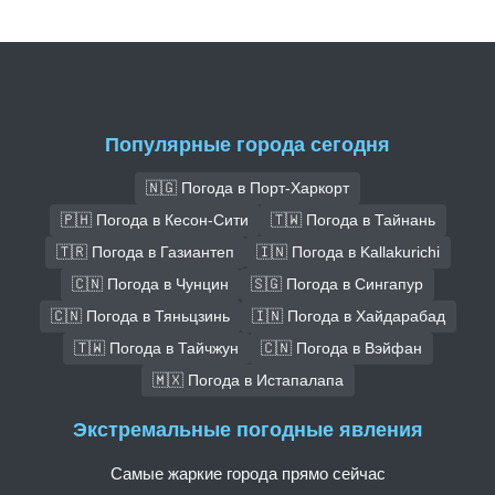
Популярные города сегодня
🇳🇬 Погода в Порт-Харкорт
🇵🇭 Погода в Кесон-Сити
🇹🇼 Погода в Тайнань
🇹🇷 Погода в Газиантеп
🇮🇳 Погода в Kallakurichi
🇨🇳 Погода в Чунцин
🇸🇬 Погода в Сингапур
🇨🇳 Погода в Тяньцзинь
🇮🇳 Погода в Хайдарабад
🇹🇼 Погода в Тайчжун
🇨🇳 Погода в Вэйфан
🇲🇽 Погода в Истапалапа
Экстремальные погодные явления
Самые жаркие города прямо сейчас