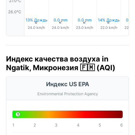
27.0°C
26.0°C
13% Дождь
0.0 mm
0.0 mm
14% Дождь
0.6
↑
↑
↑
↑
24.0 km/h
24.0 km/h
23.0 km/h
22.0 km/h
22.0 
Индекс качества воздуха in
Ngatik, Микронезия 🇫🇲 (AQI)
Индекс US EPA
Environmental Protection Agency
1
1
2
3
4
5
6