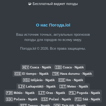
🧩 Бесплатный виджет погоды
О нас Погода.lol
Ваш источник точных, актуальных прогнозов
погоды для городов по всему миру.
Погода.lol © 2026. Все права защищены.
🇲🇾
🇮🇩
Cuaca · Ngatik
Cuaca · Ngatik
🇪🇸
🇹🇷
El tiempo · Ngatik
Hava durumu · Ngatik
🇭🇺
🇪🇪
Időjárás · Ngatik
Ilm · Ngatik
🇱🇻
🇮🇹
Laikapstākļi · Ngatik
Meteo · Ngatik
🇫🇷
🇱🇹
🇵🇱
Météo · Ngatik
Oras · Ngatik
Pogoda · Ngatik
🇸🇰
🇨🇿
🇫🇮
Počasie · Ngatik
Počasí · Ngatik
Sää · Ngatik
🇵🇹
🇻🇳
Tempo · Ngatik
Thời tiết · Ngatik