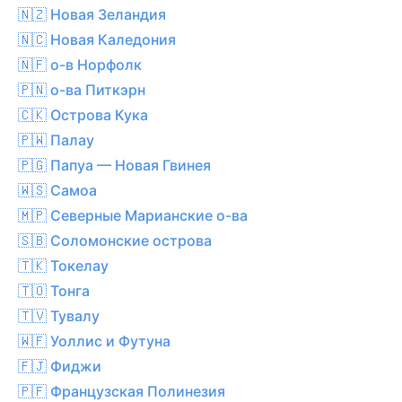
🇳🇿 Новая Зеландия
🇳🇨 Новая Каледония
🇳🇫 о-в Норфолк
🇵🇳 о-ва Питкэрн
🇨🇰 Острова Кука
🇵🇼 Палау
🇵🇬 Папуа — Новая Гвинея
🇼🇸 Самоа
🇲🇵 Северные Марианские о-ва
🇸🇧 Соломонские острова
🇹🇰 Токелау
🇹🇴 Тонга
🇹🇻 Тувалу
🇼🇫 Уоллис и Футуна
🇫🇯 Фиджи
🇵🇫 Французская Полинезия