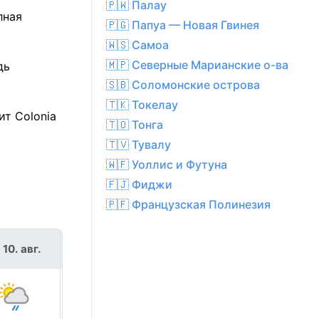
🇵🇼 Палау
лная
🇵🇬 Папуа — Новая Гвинея
🇼🇸 Самоа
🇲🇵 Северные Марианские о-ва
дь
🇸🇧 Соломонские острова
🇹🇰 Токелау
т Colonia
🇹🇴 Тонга
🇹🇻 Тувалу
🇼🇫 Уоллис и Футуна
🇫🇯 Фиджи
🇵🇫 Французская Полинезия
 10. авг.
вт 11. авг.