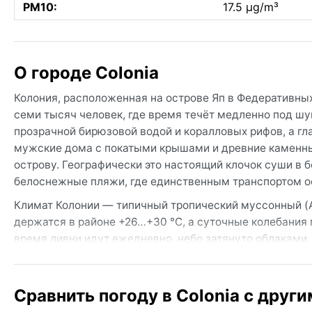
PM10:
17.5 µg/m³
О городе Colonia
Колония, расположенная на острове Яп в Федеративных
семи тысяч человек, где время течёт медленно под шу
прозрачной бирюзовой водой и коралловых рифов, а 
мужские дома с покатыми крышами и древние каменны
острову. Географически это настоящий клочок суши в 
белоснежные пляжи, где единственным транспортом о
Климат Колонии — типичный тропический муссонный (A
держатся в районе +26…+30 °C, а суточные колебания 
время ливни идут ежедневно, небо затянуто облаками, 
становится чуть суше, но всё равно не обходится без
должны быть лёгкая одежда из натуральных тканей, д
комфорт зависит от защиты от влаги и ультрафиолета.
Сравнить погоду в Colonia с друг