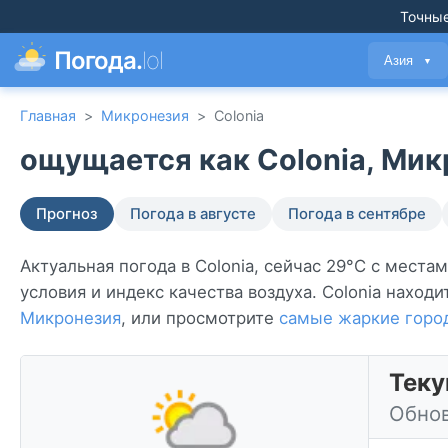
Точные
Погода.
lol
Азия
▼
Главная
>
Микронезия
>
Colonia
ощущается как Colonia, Мик
Прогноз
Погода в августе
Погода в сентябре
Актуальная погода в Colonia, сейчас 29°C с места
условия и индекс качества воздуха. Colonia находи
Микронезия
, или просмотрите
самые жаркие горо
Теку
Обнов