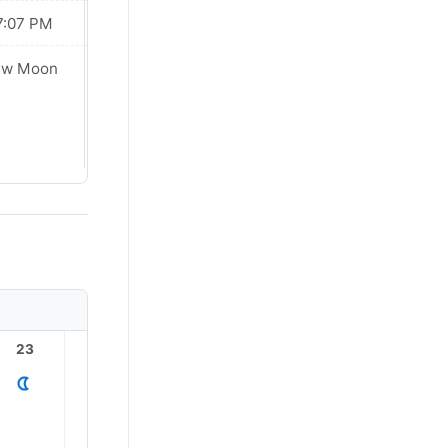
7:07 PM
07:06 PM
ew Moon
New Moon
23
1
2
3
4