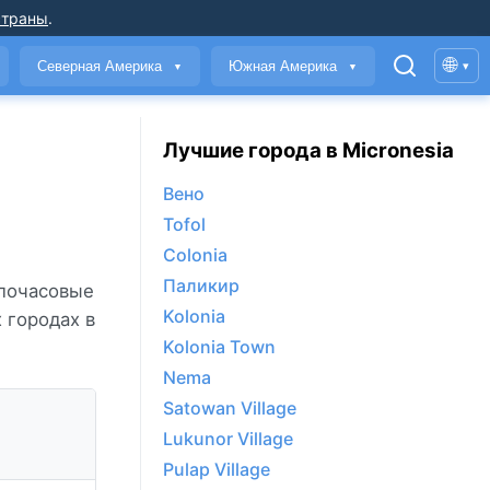
страны
.
🌐
Северная Америка
Южная Америка
▾
▼
▼
Лучшие города в Micronesia
Вено
Tofol
Colonia
Паликир
 почасовые
Kolonia
 городах в
Kolonia Town
Nema
Satowan Village
Lukunor Village
Pulap Village