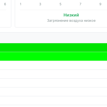
6
1
3
5
7
9
Низкий
Загрязнение воздуха низкое