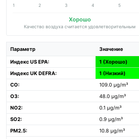
1
2
3
4
5
Хорошо
Качество воздуха считается удовлетворительным
Параметр
Значение
Индекс US EPA:
1 (Хорошо)
Индекс UK DEFRA:
1 (Низкий)
CO:
109.0 µg/m³
O3:
48.0 µg/m³
NO2:
0.1 µg/m³
SO2:
0.9 µg/m³
PM2.5:
10.8 µg/m³