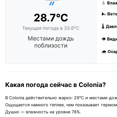
💧
Влаж
28.7°C
🌬️
Вете
🌡️
Давл
Текущая погода в 33.6°C
Местами дождь
👁️
Вид
поблизости
🌧️
Оса
Какая погода сейчас в Colonia?
В Colonia действительно жарко: 29°C и местами дожд
Ощущается намного теплее, чем показывает термоме
Душно — влажность на уровне 78%.