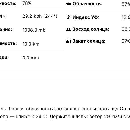
ность:
78%
☁️
Облачность:
57
р:
29.2 kph (244°)
☀️
Индекс УФ:
12.
🌅
Восход солнца:
06:
ение:
1008.0 mb
🌇
Закат солнца:
07:
имость:
10.0 km
дки:
0.0 mm
ь. Рваная облачность заставляет свет играть над Colo
тр — ближе к 34°C. Держите шляпы: ветер 29 км/ч с w