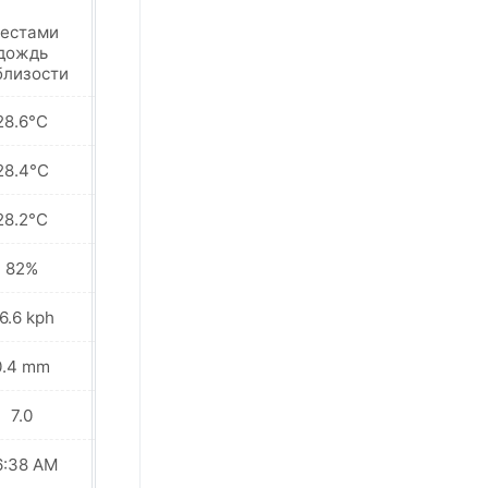
естами
Переменная
дождь
облачность
близости
28.6°C
28.6°C
28.4°C
28.4°C
28.2°C
28.2°C
82%
82%
6.6 kph
29.5 kph
0.4 mm
0.8 mm
7.0
7.0
6:38 AM
06:38 AM