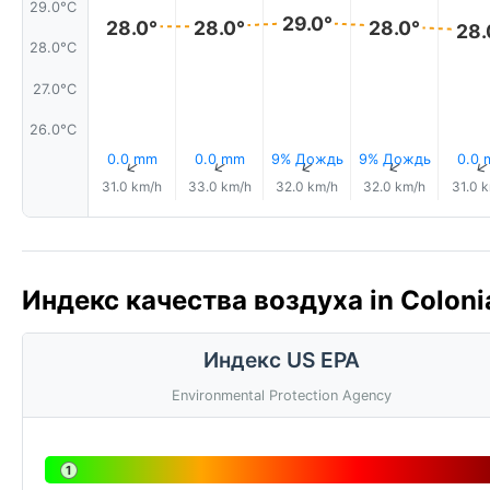
29.0°C
29.0°
28.0°
28.0°
28.0°
28.
28.0°C
27.0°C
26.0°C
0.0 mm
0.0 mm
9% Дождь
9% Дождь
0.0
↑
↑
↑
↑
31.0 km/h
33.0 km/h
32.0 km/h
32.0 km/h
31.0 
Индекс качества воздуха in Coloni
Индекс US EPA
Environmental Protection Agency
1