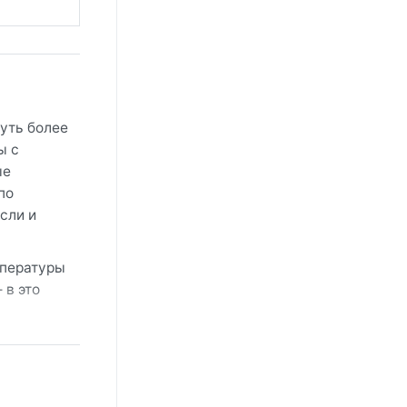
уть более
ы с
ые
по
сли и
мпературы
 в это
ьно
 —