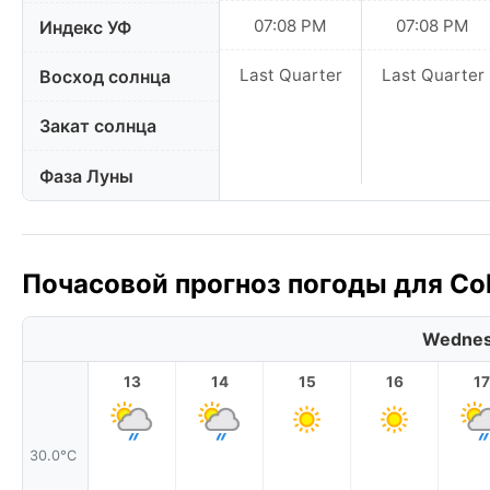
07:08 PM
07:08 PM
Индекс УФ
Last Quarter
Last Quarter
Восход солнца
Закат солнца
Фаза Луны
Почасовой прогноз погоды для Col
Wednes
13
14
15
16
17
30.0°C