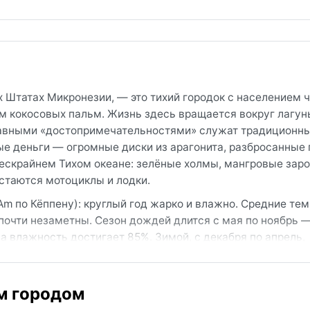
 Штатах Микронезии, — это тихий городок с населением ч
м кокосовых пальм. Жизнь здесь вращается вокруг лагун
главными «достопримечательностями» служат традиционн
е деньги — огромные диски из арагонита, разбросанные 
бескрайнем Тихом океане: зелёные холмы, мангровые заро
стаются мотоциклы и лодки.
m по Кёппену): круглый год жарко и влажно. Средние те
почти незаметны. Сезон дождей длится с мая по ноябрь —
а влажность достигает 85%. Зимой, с декабря по апрель,
 кратковременных тропических дождей. В багаже обязател
ождевик, солнцезащитные средства и водостойкая обувь
им городом