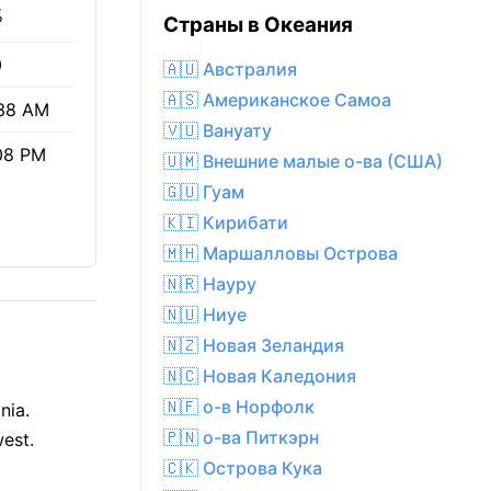
%
Страны в Океания
0
🇦🇺 Австралия
🇦🇸 Американское Самоа
38 AM
🇻🇺 Вануату
08 PM
🇺🇲 Внешние малые о-ва (США)
🇬🇺 Гуам
🇰🇮 Кирибати
🇲🇭 Маршалловы Острова
🇳🇷 Науру
🇳🇺 Ниуе
🇳🇿 Новая Зеландия
🇳🇨 Новая Каледония
🇳🇫 о-в Норфолк
nia.
🇵🇳 о-ва Питкэрн
est.
🇨🇰 Острова Кука