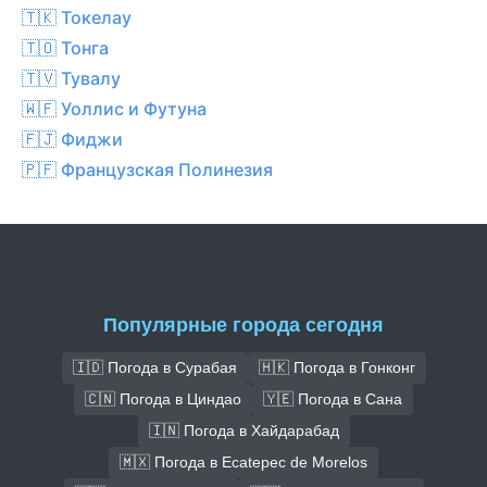
🇹🇰 Токелау
🇹🇴 Тонга
🇹🇻 Тувалу
🇼🇫 Уоллис и Футуна
🇫🇯 Фиджи
🇵🇫 Французская Полинезия
Популярные города сегодня
🇮🇩 Погода в Сурабая
🇭🇰 Погода в Гонконг
🇨🇳 Погода в Циндао
🇾🇪 Погода в Сана
🇮🇳 Погода в Хайдарабад
🇲🇽 Погода в Ecatepec de Morelos