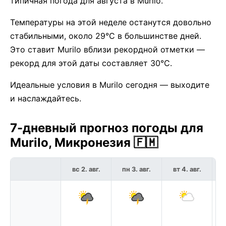
типичная погода для августа в Murilo.
Температуры на этой неделе останутся довольно
стабильными, около 29°C в большинстве дней.
Это ставит Murilo вблизи рекордной отметки —
рекорд для этой даты составляет 30°C.
Идеальные условия в Murilo сегодня — выходите
и наслаждайтесь.
7-дневный прогноз погоды для
Murilo, Микронезия 🇫🇲
вс 2. авг.
пн 3. авг.
вт 4. авг.
с