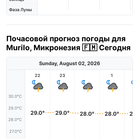
Фаза Луны
Почасовой прогноз погоды для
Murilo, Микронезия 🇫🇲 Сегодня
Sunday, August 02, 2026
22
23
1
2
30.0°C
29.0°C
29.0°
29.0°
28.0°
28.0°
28.
28.0°C
27.0°C