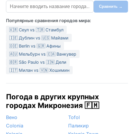
Сравнить →
Популярные сравнения городов мира:
🇰🇷 Сеул vs 🇹🇷 Стамбул
🇮🇪 Дублин vs 🇺🇸 Майами
🇩🇪 Berlin vs 🇬🇷 Афины
🇦🇺 Мельбурн vs 🇨🇦 Ванкувер
🇧🇷 São Paulo vs 🇮🇳 Дели
🇮🇹 Милан vs 🇻🇳 Хошимин
Погода в других крупных
городах Микронезия 🇫🇲
Вено
Tofol
Colonia
Паликир
Kolonia
Kolonia Town