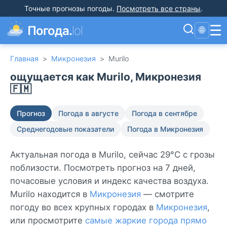
Точные прогнозы погоды
.
Посмотреть все страны
.
☰
Погода.
lol
🌐
Главная
>
Микронезия
>
Murilo
ощущается как Murilo, Микронезия
🇫🇲
Прогноз
Погода в августе
Погода в сентябре
Среднегодовые показатели
Погода в Микронезия
Актуальная погода в Murilo, сейчас 29°C с грозы
поблизости. Посмотреть прогноз на 7 дней,
почасовые условия и индекс качества воздуха.
Murilo находится в
Микронезия
— смотрите
погоду во всех крупных городах в
Микронезия
,
или просмотрите
самые жаркие города прямо