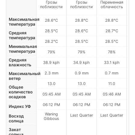
Грозы
Грозы
Переменная
поблизости
поблизости
облачность
по
Максимальная
28.6°C
28.8°C
28.8°C
температура
28.5°C
28.6°C
28.7°C
Средняя
температура
28.2°C
28.5°C
28.5°C
Минимальная
температура
79%
79%
78%
Средняя
38.9 kph
34.9 kph
33.1 kph
влажность
2.3 mm
0.9 mm
0.7 mm
Максимальный
ветер
13.0
13.0
11.0
Общее
количество
05:45 AM
05:45 AM
05:46 AM
0
осадков
06:12 PM
06:12 PM
06:12 PM
Индекс УФ
Waning
Last Quarter
Last Quarter
La
Восход
Gibbous
солнца
Закат
солнца