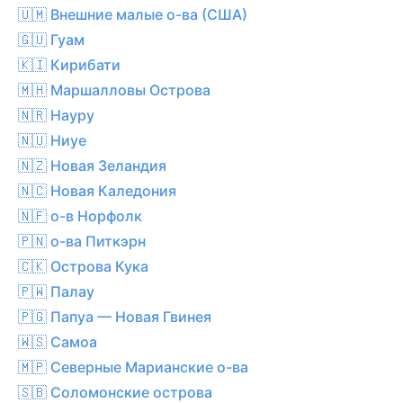
🇺🇲 Внешние малые о-ва (США)
🇬🇺 Гуам
🇰🇮 Кирибати
🇲🇭 Маршалловы Острова
🇳🇷 Науру
🇳🇺 Ниуе
🇳🇿 Новая Зеландия
🇳🇨 Новая Каледония
🇳🇫 о-в Норфолк
🇵🇳 о-ва Питкэрн
🇨🇰 Острова Кука
🇵🇼 Палау
🇵🇬 Папуа — Новая Гвинея
🇼🇸 Самоа
🇲🇵 Северные Марианские о-ва
🇸🇧 Соломонские острова