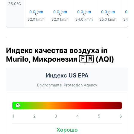
26.0°C
0.0 mm
0.0 mm
0.0 mm
0.0 mm
0.0
↑
↑
↑
↑
32.0 km/h
32.0 km/h
34.0 km/h
35.0 km/h
34.0 
Индекс качества воздуха in
Murilo, Микронезия 🇫🇲 (AQI)
Индекс US EPA
Environmental Protection Agency
1
1
2
3
4
5
6
Хорошо