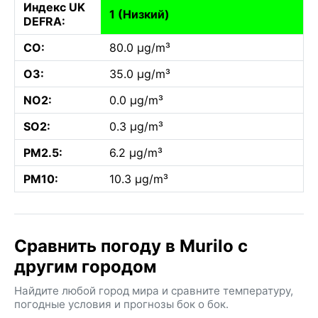
Индекс UK
1 (Низкий)
DEFRA:
CO:
80.0 µg/m³
O3:
35.0 µg/m³
NO2:
0.0 µg/m³
SO2:
0.3 µg/m³
PM2.5:
6.2 µg/m³
PM10:
10.3 µg/m³
Сравнить погоду в Murilo с
другим городом
Найдите любой город мира и сравните температуру,
погодные условия и прогнозы бок о бок.