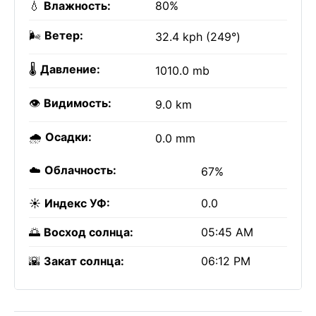
💧
Влажность:
80%
🌬️
Ветер:
32.4 kph (249°)
🌡️
Давление:
1010.0 mb
👁️
Видимость:
9.0 km
🌧️
Осадки:
0.0 mm
☁️
Облачность:
67%
☀️
Индекс УФ:
0.0
🌅
Восход солнца:
05:45 AM
🌇
Закат солнца:
06:12 PM