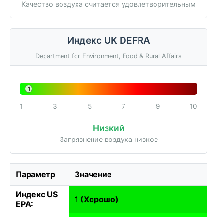
Качество воздуха считается удовлетворительным
Индекс UK DEFRA
Department for Environment, Food & Rural Affairs
1
1
3
5
7
9
10
Низкий
Загрязнение воздуха низкое
Параметр
Значение
Индекс US
1 (Хорошо)
EPA: