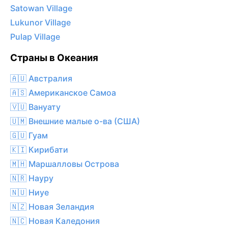
Satowan Village
Lukunor Village
Pulap Village
Страны в Океания
🇦🇺 Австралия
🇦🇸 Американское Самоа
🇻🇺 Вануату
🇺🇲 Внешние малые о-ва (США)
🇬🇺 Гуам
🇰🇮 Кирибати
🇲🇭 Маршалловы Острова
🇳🇷 Науру
🇳🇺 Ниуе
🇳🇿 Новая Зеландия
🇳🇨 Новая Каледония