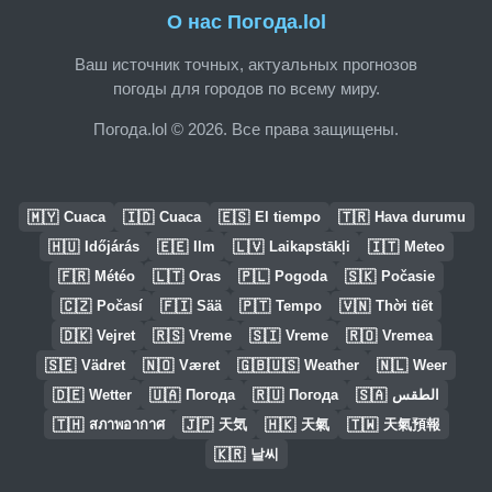
О нас Погода.lol
Ваш источник точных, актуальных прогнозов
погоды для городов по всему миру.
Погода.lol © 2026. Все права защищены.
🇲🇾
🇮🇩
🇪🇸
🇹🇷
Cuaca
Cuaca
El tiempo
Hava durumu
🇭🇺
🇪🇪
🇱🇻
🇮🇹
Időjárás
Ilm
Laikapstākļi
Meteo
🇫🇷
🇱🇹
🇵🇱
🇸🇰
Météo
Oras
Pogoda
Počasie
🇨🇿
🇫🇮
🇵🇹
🇻🇳
Počasí
Sää
Tempo
Thời tiết
🇩🇰
🇷🇸
🇸🇮
🇷🇴
Vejret
Vreme
Vreme
Vremea
🇸🇪
🇳🇴
🇬🇧🇺🇸
🇳🇱
Vädret
Været
Weather
Weer
🇩🇪
🇺🇦
🇷🇺
🇸🇦
Wetter
Погода
Погода
الطقس
🇹🇭
🇯🇵
🇭🇰
🇹🇼
สภาพอากาศ
天気
天氣
天氣預報
🇰🇷
날씨