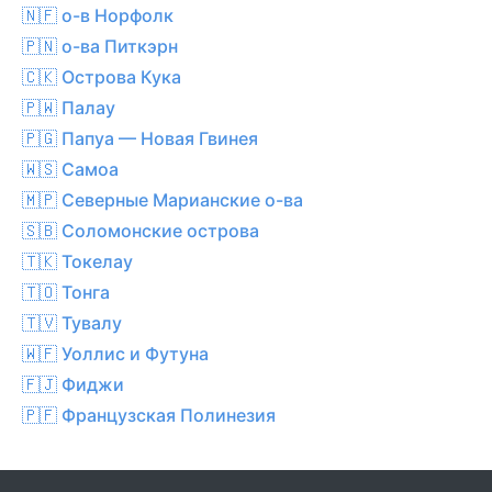
🇳🇫 о-в Норфолк
🇵🇳 о-ва Питкэрн
🇨🇰 Острова Кука
🇵🇼 Палау
🇵🇬 Папуа — Новая Гвинея
🇼🇸 Самоа
🇲🇵 Северные Марианские о-ва
🇸🇧 Соломонские острова
🇹🇰 Токелау
🇹🇴 Тонга
🇹🇻 Тувалу
🇼🇫 Уоллис и Футуна
🇫🇯 Фиджи
🇵🇫 Французская Полинезия