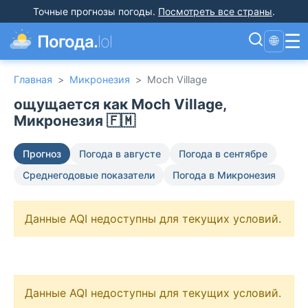
Точные прогнозы погоды
.
Посмотреть все страны
.
☰
Погода.
lol
🌐
Главная
>
Микронезия
>
Moch Village
ощущается как Moch Village,
Микронезия 🇫🇲
Прогноз
Погода в августе
Погода в сентябре
Среднегодовые показатели
Погода в Микронезия
Данные AQI недоступны для текущих условий.
Данные AQI недоступны для текущих условий.