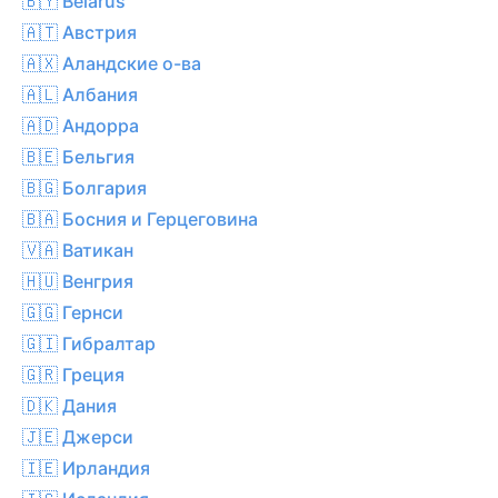
🇧🇾 Belarus’
🇦🇹 Австрия
🇦🇽 Аландские о-ва
🇦🇱 Албания
🇦🇩 Андорра
🇧🇪 Бельгия
🇧🇬 Болгария
🇧🇦 Босния и Герцеговина
🇻🇦 Ватикан
🇭🇺 Венгрия
🇬🇬 Гернси
🇬🇮 Гибралтар
🇬🇷 Греция
🇩🇰 Дания
🇯🇪 Джерси
🇮🇪 Ирландия