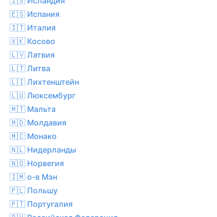
🇮🇸 Исландия
🇪🇸 Испания
🇮🇹 Италия
🇽🇰 Косово
🇱🇻 Латвия
🇱🇹 Литва
🇱🇮 Лихтенштейн
🇱🇺 Люксембург
🇲🇹 Мальта
🇲🇩 Молдавия
🇲🇨 Монако
🇳🇱 Нидерланды
🇳🇴 Норвегия
🇮🇲 о-в Мэн
🇵🇱 Польшу
🇵🇹 Португалия