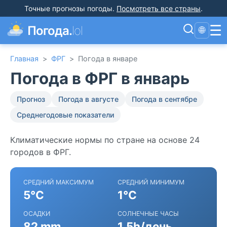
Точные прогнозы погоды
.
Посмотреть все страны
.
☰
Погода.
lol
🌐
Главная
>
ФРГ
>
Погода в январе
Погода в ФРГ в январь
Прогноз
Погода в августе
Погода в сентябре
Среднегодовые показатели
Климатические нормы по стране на основе 24
городов в ФРГ.
СРЕДНИЙ МАКСИМУМ
СРЕДНИЙ МИНИМУМ
5°C
1°C
ОСАДКИ
СОЛНЕЧНЫЕ ЧАСЫ
82 mm
1.5h/день