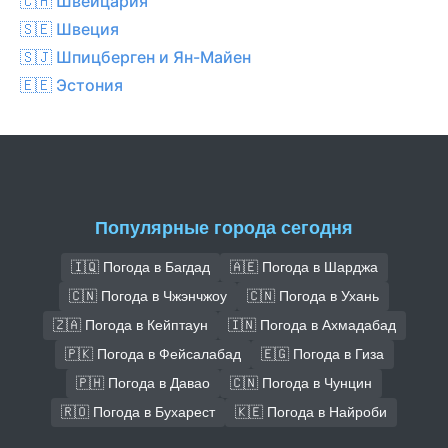
🇨🇭 Швейцария
🇸🇪 Швеция
🇸🇯 Шпицберген и Ян-Майен
🇪🇪 Эстония
Популярные города сегодня
🇮🇶 Погода в Багдад
🇦🇪 Погода в Шарджа
🇨🇳 Погода в Чжэнчжоу
🇨🇳 Погода в Ухань
🇿🇦 Погода в Кейптаун
🇮🇳 Погода в Ахмадабад
🇵🇰 Погода в Фейсалабад
🇪🇬 Погода в Гиза
🇵🇭 Погода в Давао
🇨🇳 Погода в Чунцин
🇷🇴 Погода в Бухарест
🇰🇪 Погода в Найроби