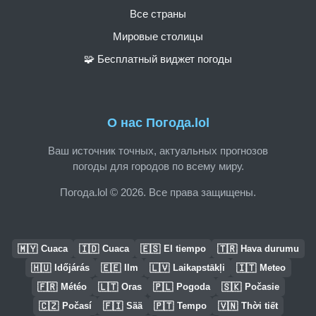
Все страны
Мировые столицы
🧩 Бесплатный виджет погоды
О нас Погода.lol
Ваш источник точных, актуальных прогнозов
погоды для городов по всему миру.
Погода.lol © 2026. Все права защищены.
🇲🇾
🇮🇩
🇪🇸
🇹🇷
Cuaca
Cuaca
El tiempo
Hava durumu
🇭🇺
🇪🇪
🇱🇻
🇮🇹
Időjárás
Ilm
Laikapstākļi
Meteo
🇫🇷
🇱🇹
🇵🇱
🇸🇰
Météo
Oras
Pogoda
Počasie
🇨🇿
🇫🇮
🇵🇹
🇻🇳
Počasí
Sää
Tempo
Thời tiết