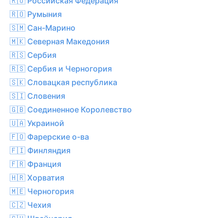
🇷🇺 Российская Федерация
🇷🇴 Румыния
🇸🇲 Сан-Марино
🇲🇰 Северная Македония
🇷🇸 Сербия
🇷🇸 Сербия и Черногория
🇸🇰 Словацкая республика
🇸🇮 Словения
🇬🇧 Соединенное Королевство
🇺🇦 Украиной
🇫🇴 Фарерские о-ва
🇫🇮 Финляндия
🇫🇷 Франция
🇭🇷 Хорватия
🇲🇪 Черногория
🇨🇿 Чехия